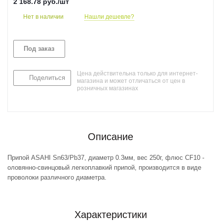
2 168.78
руб.
/шт
Нет в наличии
Нашли дешевле?
Под заказ
Цена действительна только для интернет-
Поделиться
магазина и может отличаться от цен в
розничных магазинах
Описание
Припой ASAHI Sn63/Pb37, диаметр 0.3мм, вес 250г, флюс CF10 -
оловянно-свинцовый легкоплавкий припой, производится в виде
проволоки различного диаметра.
Характеристики