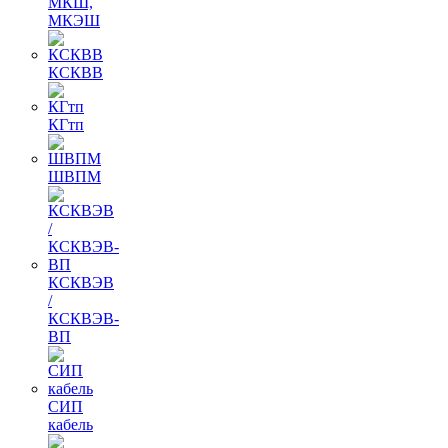
МКШ,
МКЭШ
КСКВВ
КГтп
ШВПМ
КСКВЭВ
/
КСКВЭВ-
ВП
СИП
кабель