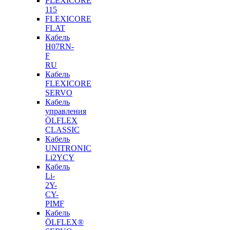
FLEXICORE
115
FLEXICORE
FLAT
Кабель
H07RN-
F
RU
Кабель
FLEXICORE
SERVO
Кабель
управления
ÖLFLEX
CLASSIC
Кабель
UNITRONIC
Li2YCY
Кабель
Li-
2Y-
CY-
PIMF
Кабель
ÖLFLEX®