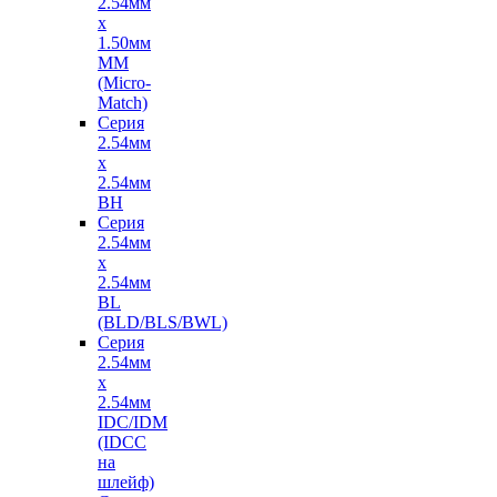
2.54мм
х
1.50мм
MM
(Micro-
Match)
Серия
2.54мм
х
2.54мм
BH
Серия
2.54мм
х
2.54мм
BL
(BLD/BLS/BWL)
Серия
2.54мм
х
2.54мм
IDC/IDM
(IDCC
на
шлейф)