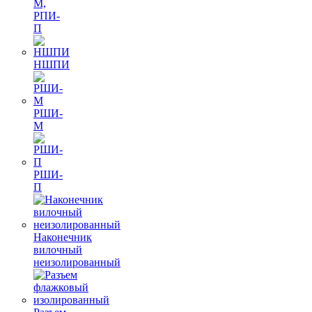
М,
РПИ-
П
НШПИ
РШИ-
М
РШИ-
П
Наконечник
вилочный
неизолированный