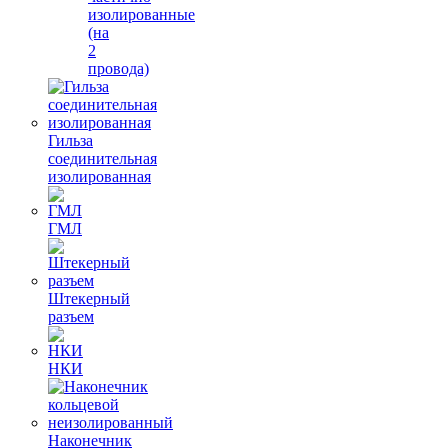
изолированные
(на
2
провода)
Гильза
соединительная
изолированная
ГМЛ
Штекерный
разъем
НКИ
Наконечник