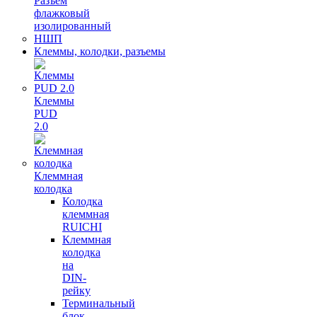
Разъем
флажковый
изолированный
НШП
Клеммы, колодки, разъемы
Клеммы
PUD
2.0
Клеммная
колодка
Колодка
клеммная
RUICHI
Клеммная
колодка
на
DIN-
рейку
Терминальный
блок