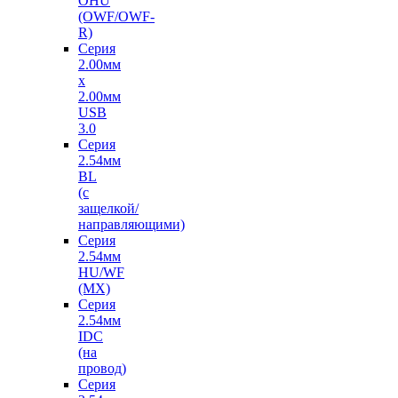
OHU
(OWF/OWF-
R)
Серия
2.00мм
x
2.00мм
USB
3.0
Серия
2.54мм
BL
(с
защелкой/
направляющими)
Серия
2.54мм
HU/WF
(MX)
Серия
2.54мм
IDC
(на
провод)
Серия