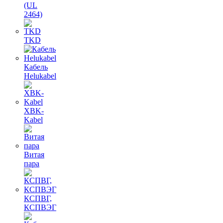
(UL
2464)
TKD
Кабель
Helukabel
XBK-
Kabel
Витая
пара
КСПВГ,
КСПВЭГ