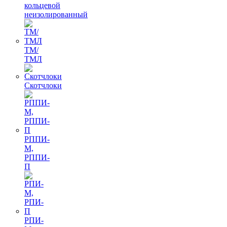
кольцевой
неизолированный
ТМ/
ТМЛ
Скотчлоки
РППИ-
М,
РППИ-
П
РПИ-