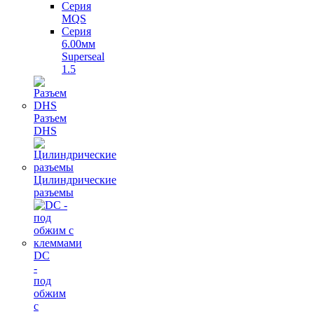
Серия
MQS
Серия
6.00мм
Superseal
1.5
Разъем
DHS
Цилиндрические
разъемы
DC
-
под
обжим
с