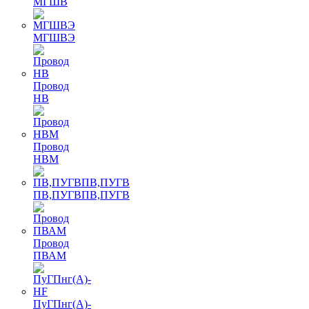
МГШВ
МГШВЭ
Провод
НВ
Провод
НВМ
ПВ,ПУГВПВ,ПУГВ
Провод
ПВАМ
ПуГПнг(A)-