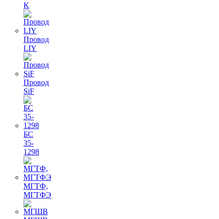
K
Провод
LIY
Провод
SiF
БС
35-
1298
МГТФ,
МГТФЭ