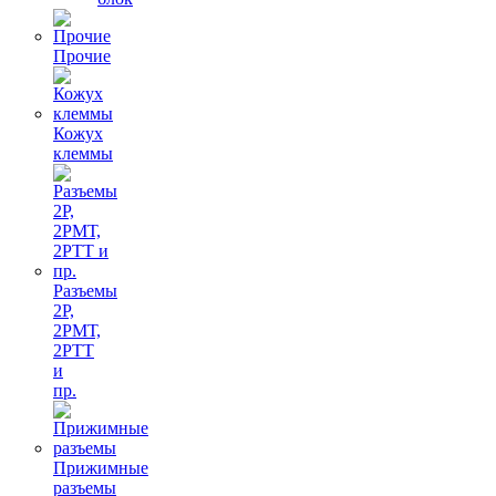
Прочие
Кожух
клеммы
Разъемы
2Р,
2РМТ,
2РТТ
и
пр.
Прижимные
разъемы