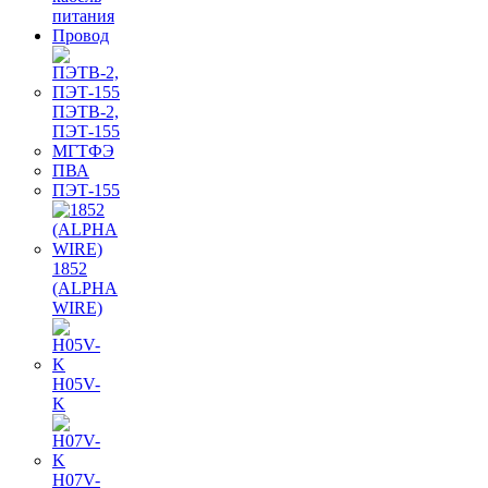
питания
Провод
ПЭТВ-2,
ПЭТ-155
МГТФЭ
ПВА
ПЭТ-155
1852
(ALPHA
WIRE)
H05V-
K
H07V-