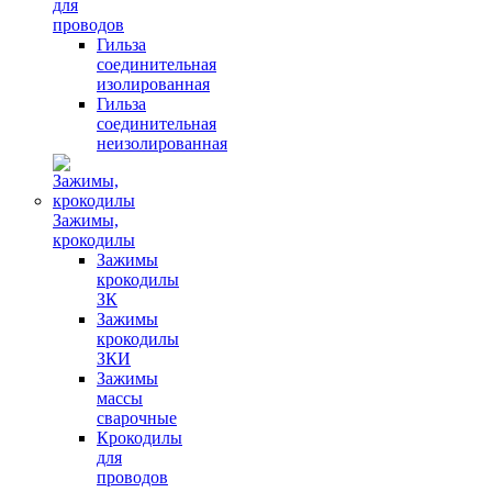
для
проводов
Гильза
соединительная
изолированная
Гильза
соединительная
неизолированная
Зажимы,
крокодилы
Зажимы
крокодилы
ЗК
Зажимы
крокодилы
ЗКИ
Зажимы
массы
сварочные
Крокодилы
для
проводов