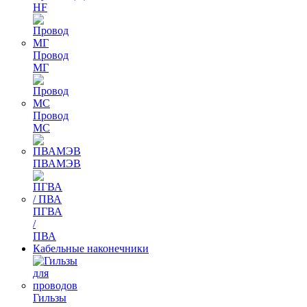
HF
Провод
МГ
Провод
МС
ПВАМЭВ
ПГВА
/
ПВА
Кабельные наконечники
Гильзы