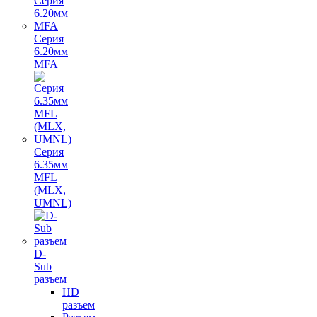
Серия
6.20мм
MFA
Серия
6.35мм
MFL
(MLX,
UMNL)
D-
Sub
разъем
HD
разъем