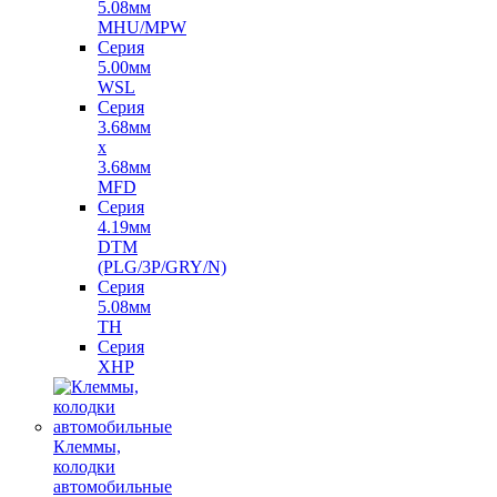
5.08мм
MHU/MPW
Серия
5.00мм
WSL
Серия
3.68мм
х
3.68мм
MFD
Серия
4.19мм
DTM
(PLG/3P/GRY/N)
Серия
5.08мм
TH
Серия
XHP
Клеммы,
колодки
автомобильные