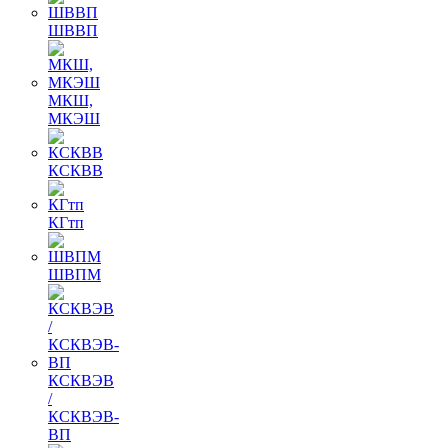
ШВВП
МКШ,
МКЭШ
КСКВВ
КГтп
ШВПМ
КСКВЭВ
/
КСКВЭВ-
ВП