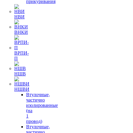
прикуривания
НВИ
ВНКИ
ВРПИ-
П
НШВ
НШВИ
Втулочные,
частично
изолированные
(на
1
провод)
Втулочные,
частично