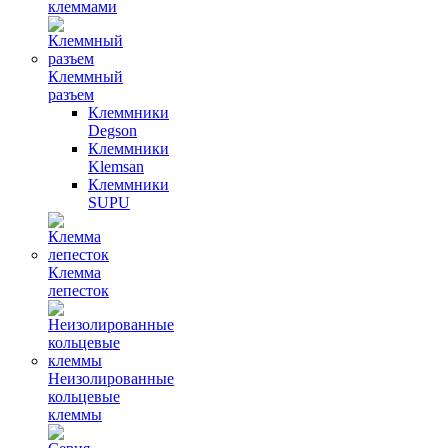
клеммами
Клеммный
разъем
Клеммники
Degson
Клеммники
Klemsan
Клеммники
SUPU
Клемма
лепесток
Неизолированные
кольцевые
клеммы