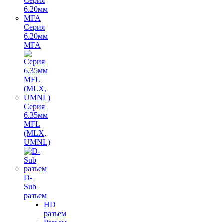
Серия
6.20мм
MFA
Серия
6.35мм
MFL
(MLX,
UMNL)
D-
Sub
разъем
HD
разъем