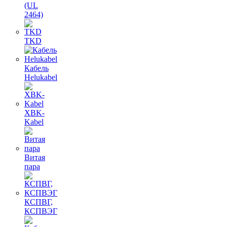
(UL
2464)
TKD
Кабель
Helukabel
XBK-
Kabel
Витая
пара
КСПВГ,
КСПВЭГ