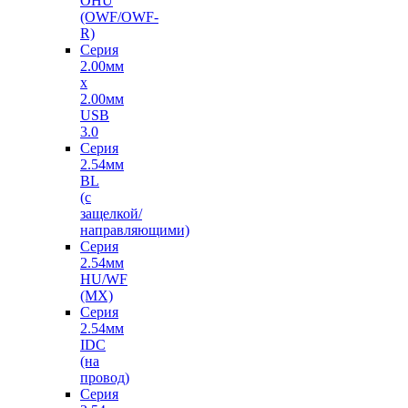
OHU
(OWF/OWF-
R)
Серия
2.00мм
x
2.00мм
USB
3.0
Серия
2.54мм
BL
(с
защелкой/
направляющими)
Серия
2.54мм
HU/WF
(MX)
Серия
2.54мм
IDC
(на
провод)
Серия