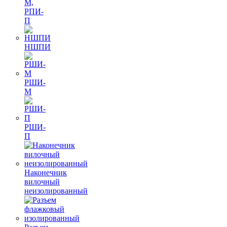
М,
РПИ-
П
НШПИ
РШИ-
М
РШИ-
П
Наконечник
вилочный
неизолированный