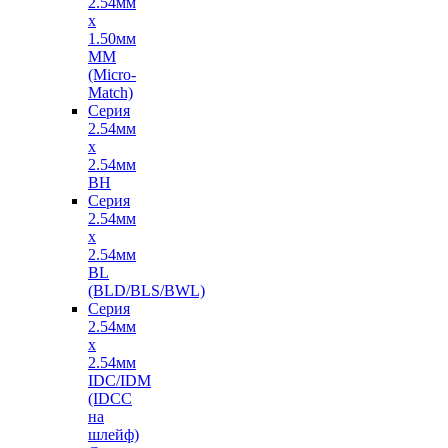
2.54мм
х
1.50мм
MM
(Micro-
Match)
Серия
2.54мм
х
2.54мм
BH
Серия
2.54мм
х
2.54мм
BL
(BLD/BLS/BWL)
Серия
2.54мм
х
2.54мм
IDC/IDM
(IDCC
на
шлейф)