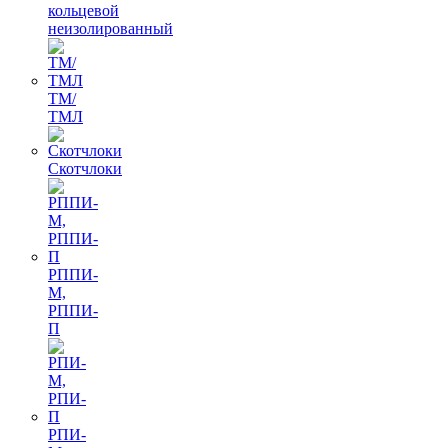
кольцевой
неизолированный
ТМ/
ТМЛ
Скотчлоки
РППИ-
М,
РППИ-
П
РПИ-