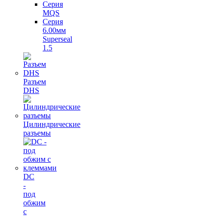
Серия
MQS
Серия
6.00мм
Superseal
1.5
Разъем
DHS
Цилиндрические
разъемы
DC
-
под
обжим
с