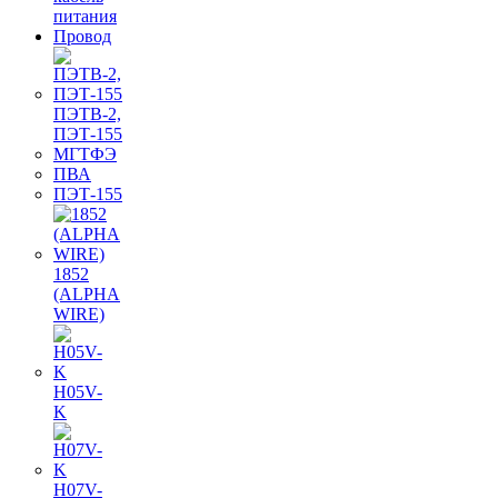
питания
Провод
ПЭТВ-2,
ПЭТ-155
МГТФЭ
ПВА
ПЭТ-155
1852
(ALPHA
WIRE)
H05V-
K
H07V-