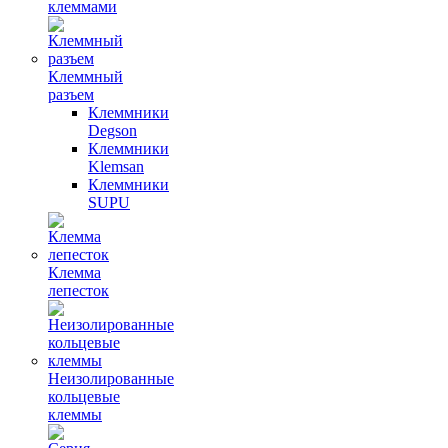
клеммами
Клеммный
разъем
Клеммники
Degson
Клеммники
Klemsan
Клеммники
SUPU
Клемма
лепесток
Неизолированные
кольцевые
клеммы