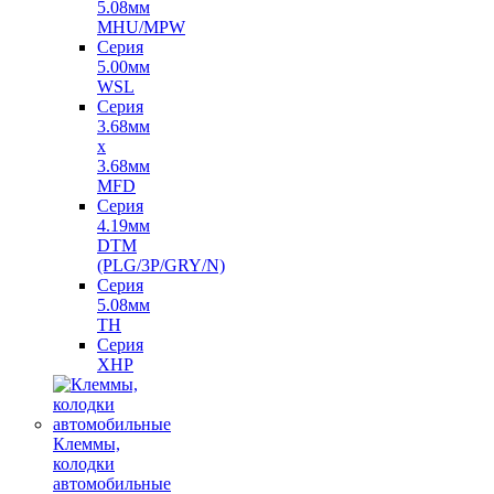
5.08мм
MHU/MPW
Серия
5.00мм
WSL
Серия
3.68мм
х
3.68мм
MFD
Серия
4.19мм
DTM
(PLG/3P/GRY/N)
Серия
5.08мм
TH
Серия
XHP
Клеммы,
колодки
автомобильные