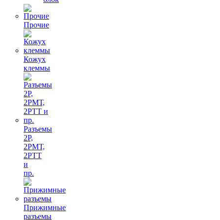
Прочие
Кожух
клеммы
Разъемы
2Р,
2РМТ,
2РТТ
и
пр.
Прижимные
разъемы