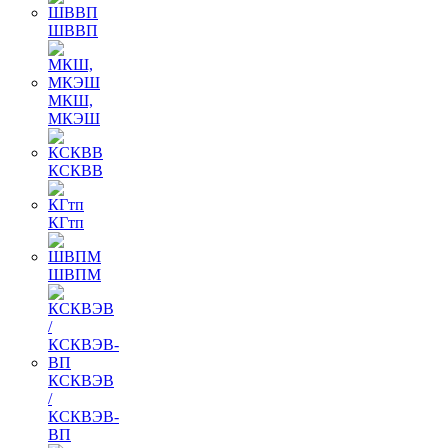
ШВВП
МКШ,
МКЭШ
КСКВВ
КГтп
ШВПМ
КСКВЭВ
/
КСКВЭВ-
ВП