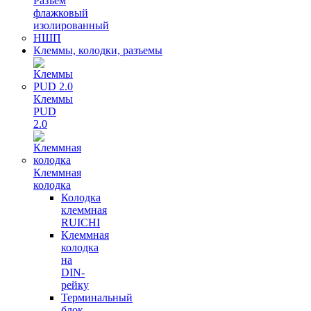
Разъем
флажковый
изолированный
НШП
Клеммы, колодки, разъемы
Клеммы
PUD
2.0
Клеммная
колодка
Колодка
клеммная
RUICHI
Клеммная
колодка
на
DIN-
рейку
Терминальный
блок