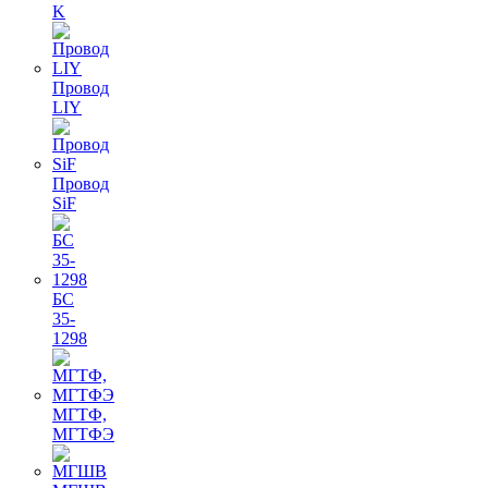
K
Провод
LIY
Провод
SiF
БС
35-
1298
МГТФ,
МГТФЭ