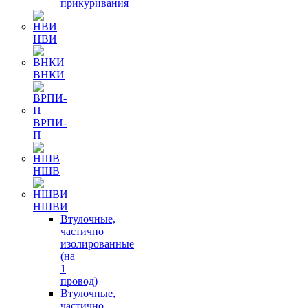
прикуривания
НВИ
ВНКИ
ВРПИ-
П
НШВ
НШВИ
Втулочные,
частично
изолированные
(на
1
провод)
Втулочные,
частично