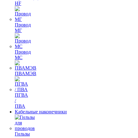
HF
Провод
МГ
Провод
МС
ПВАМЭВ
ПГВА
/
ПВА
Кабельные наконечники
Гильзы