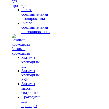
для
проводов
Гильза
соединительная
изолированная
Гильза
соединительная
неизолированная
Зажимы,
крокодилы
Зажимы
крокодилы
ЗК
Зажимы
крокодилы
ЗКИ
Зажимы
массы
сварочные
Крокодилы
для
проводов