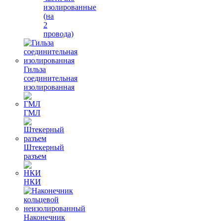
изолированные
(на
2
провода)
Гильза
соединительная
изолированная
ГМЛ
Штекерный
разъем
НКИ
Наконечник