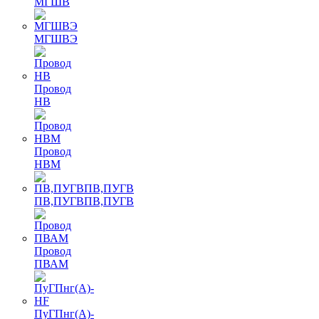
МГШВ
МГШВЭ
Провод
НВ
Провод
НВМ
ПВ,ПУГВПВ,ПУГВ
Провод
ПВАМ
ПуГПнг(A)-