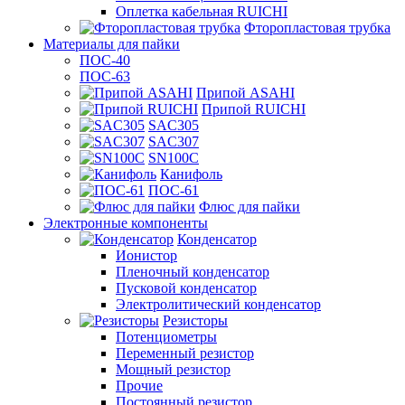
Оплетка кабельная RUICHI
Фторопластовая трубка
Материалы для пайки
ПОС-40
ПОС-63
Припой ASAHI
Припой RUICHI
SAC305
SAC307
SN100C
Канифоль
ПОС-61
Флюс для пайки
Электронные компоненты
Конденсатор
Ионистор
Пленочный конденсатор
Пусковой конденсатор
Электролитический конденсатор
Резисторы
Потенциометры
Переменный резистор
Мощный резистор
Прочие
Постоянный резистор