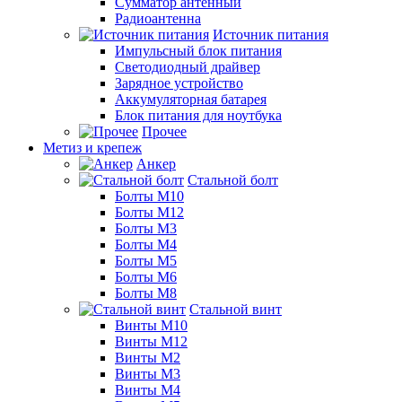
Сумматор антенный
Радиоантенна
Источник питания
Импульсный блок питания
Светодиодный драйвер
Зарядное устройство
Аккумуляторная батарея
Блок питания для ноутбука
Прочее
Метиз и крепеж
Анкер
Стальной болт
Болты М10
Болты М12
Болты М3
Болты М4
Болты М5
Болты М6
Болты М8
Стальной винт
Винты М10
Винты М12
Винты М2
Винты М3
Винты М4