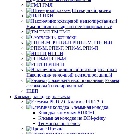
ГМЛ
Штекерный разъем
НКИ
Наконечник кольцевой неизолированный
ТМ/ТМЛ
Скотчлоки
РППИ-М, РППИ-П
РПИ-М, РПИ-П
НШПИ
РШИ-М
РШИ-П
Наконечник вилочный неизолированный
Разъем
флажковый изолированный
НШП
Клеммы, колодки, разъемы
Клеммы PUD 2.0
Клеммная колодка
Колодка клеммная RUICHI
Клеммная колодка на DIN-рейку
Терминальный блок
Прочие