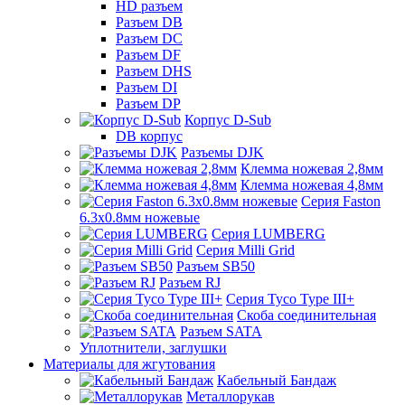
HD разъем
Разъем DB
Разъем DC
Разъем DF
Разъем DHS
Разъем DI
Разъем DP
Корпус D-Sub
DB корпус
Разъемы DJK
Клемма ножевая 2,8мм
Клемма ножевая 4,8мм
Серия Faston
6.3х0.8мм ножевые
Серия LUMBERG
Серия Milli Grid
Разъем SB50
Разъем RJ
Серия Tyco Type III+
Скоба соединительная
Разъем SATA
Уплотнители, заглушки
Материалы для жгутования
Кабельный Бандаж
Металлорукав