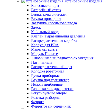
Установочные изделия
Колесные опоры
Батарейный отсек
Вилка электрическая
Втулка проходная
Заглушка кабельного ввода
Замок
Кабельный ввод
Клапан выравнивания давления
Распределительная коробка
Корпус для РЭА
Макетная плата
Модуль Пельтье
Алюминиевый радиатор охлаждения
Патч-панель
Распределительный щит
Колодка розеточная
Ручка приборная
Втулка под транзистор
Ножки приборные
Разветвитель для розетки
Регулируемые опоры
Розетка разборная
Феррит
Ферритовый сердечник