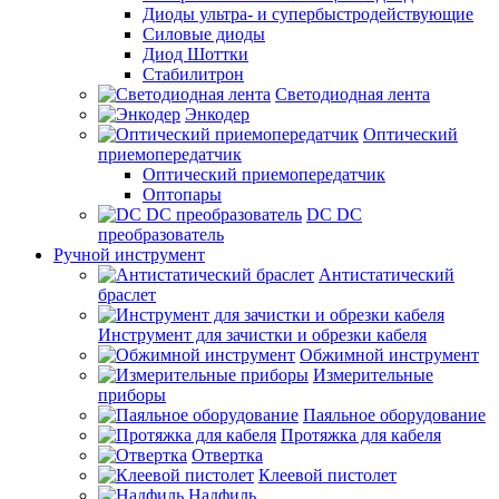
Диоды ультра- и супербыстродействующие
Силовые диоды
Диод Шоттки
Стабилитрон
Светодиодная лента
Энкодер
Оптический
приемопередатчик
Оптический приемопередатчик
Оптопары
DC DC
преобразователь
Ручной инструмент
Антистатический
браслет
Инструмент для зачистки и обрезки кабеля
Обжимной инструмент
Измерительные
приборы
Паяльное оборудование
Протяжка для кабеля
Отвертка
Клеевой пистолет
Надфиль