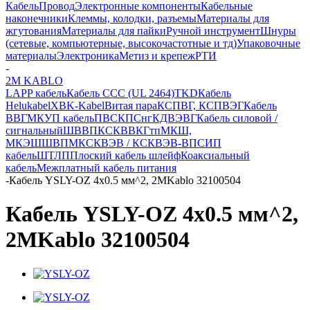
Кабель
Провод
Электронные компоненты
Кабельные
наконечники
Клеммы, колодки, разъемы
Материалы для
жгутования
Материалы для пайки
Ручной инструмент
Шнуры
(сетевые, компьютерные, высокочастотные и тд)
Упаковочные
материалы
Электроника
Метиз и крепеж
РТИ
-
2M KABLO
LAPP кабель
Кабель CCC (UL 2464)
TKD
Кабель
Helukabel
XBK-Kabel
Витая пара
КСПВГ, КСПВЭГ
Кабель
ВВГ
МКУП кабель
ПВС
КПСнг
КДВЭВГ
Кабель силовой /
сигнальный
ШВВП
КСКВВ
КГтп
МКШ,
МКЭШ
ШВПМ
КСКВЭВ / КСКВЭВ-ВП
СИП
кабель
ШТЛП
Плоский кабель шлейф
Коаксиальный
кабель
Межплатный кабель питания
-
Кабель YSLY-OZ 4х0.5 мм^2, 2MKablo 32100504
Кабель YSLY-OZ 4х0.5 мм^2,
2MKablo 32100504