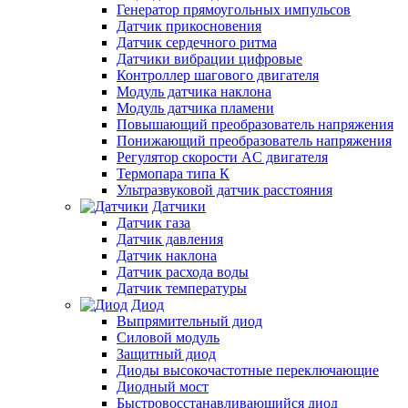
Генератор прямоугольных импульсов
Датчик прикосновения
Датчик сердечного ритма
Датчики вибрации цифровые
Контроллер шагового двигателя
Модуль датчика наклона
Модуль датчика пламени
Повышающий преобразователь напряжения
Понижающий преобразователь напряжения
Регулятор скорости AC двигателя
Термопара типа К
Ультразвуковой датчик расстояния
Датчики
Датчик газа
Датчик давления
Датчик наклона
Датчик расхода воды
Датчик температуры
Диод
Выпрямительный диод
Силовой модуль
Защитный диод
Диоды высокочастотные переключающие
Диодный мост
Быстровосстанавливающийся диод