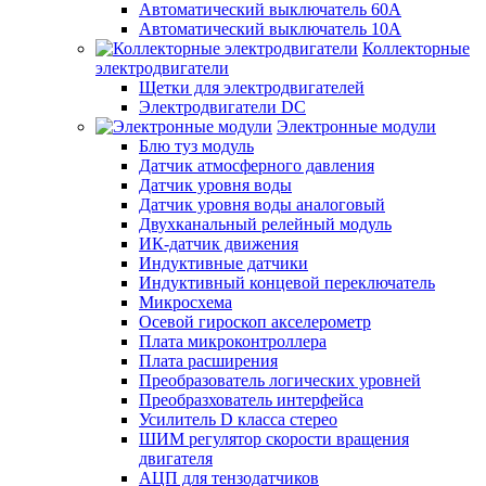
Автоматический выключатель 60А
Автоматический выключатель 10А
Коллекторные
электродвигатели
Щетки для электродвигателей
Электродвигатели DC
Электронные модули
Блю туз модуль
Датчик атмосферного давления
Датчик уровня воды
Датчик уровня воды аналоговый
Двухканальный релейный модуль
ИК-датчик движения
Индуктивные датчики
Индуктивный концевой переключатель
Микросхема
Осевой гироскоп акселерометр
Плата микроконтроллера
Плата расширения
Преобразователь логических уровней
Преобразхователь интерфейса
Усилитель D класса стерео
ШИМ регулятор скорости вращения
двигателя
АЦП для тензодатчиков