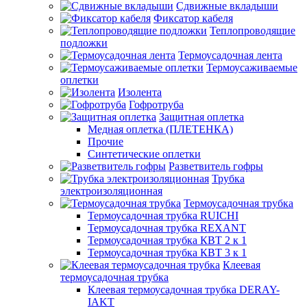
Сдвижные вкладыши
Фиксатор кабеля
Теплопроводящие
подложки
Термоусадочная лента
Термоусаживаемые
оплетки
Изолента
Гофротруба
Защитная оплетка
Медная оплетка (ПЛЕТЕНКА)
Прочие
Синтетические оплетки
Разветвитель гофры
Трубка
электроизоляционная
Термоусадочная трубка
Термоусадочная трубка RUICHI
Термоусадочная трубка REXANT
Термоусадочная трубка КВТ 2 к 1
Термоусадочная трубка КВТ 3 к 1
Клеевая
термоусадочная трубка
Клеевая термоусадочная трубка DERAY-
IAKT