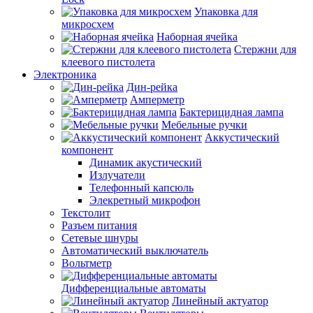
Упаковка для
микросхем
Наборная ячейка
Стержни для
клеевого пистолета
Электроника
Дин-рейка
Амперметр
Бактерицидная лампа
Мебельные ручки
Аккустический
компонент
Динамик акустический
Излучатели
Телефонный капсюль
Элекретный микрофон
Текстолит
Разъем питания
Сетевые шнуры
Автоматический выключатель
Вольтметр
Дифференциальные автоматы
Линейный актуатор