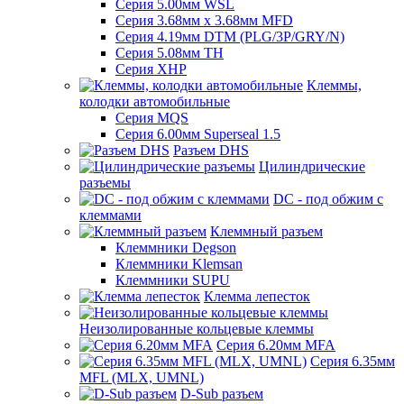
Серия 5.00мм WSL
Серия 3.68мм х 3.68мм MFD
Серия 4.19мм DTM (PLG/3P/GRY/N)
Серия 5.08мм TH
Серия XHP
Клеммы,
колодки автомобильные
Серия MQS
Серия 6.00мм Superseal 1.5
Разъем DHS
Цилиндрические
разъемы
DC - под обжим с
клеммами
Клеммный разъем
Клеммники Degson
Клеммники Klemsan
Клеммники SUPU
Клемма лепесток
Неизолированные кольцевые клеммы
Серия 6.20мм MFA
Серия 6.35мм
MFL (MLX, UMNL)
D-Sub разъем