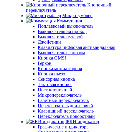
Кнопочный
переключатель
Микротумблер
Коммутация
Поплавковый выключатель
Выключатель на провод
Выключатель путевой
Джойстики
Клавиатура цифровая антивандальная
Выключатель с ключом
Кнопка GMSI
Геркон
Кнопка миниатюрная
Кнопка пьезо
Сенсорная кнопка
Тактовая кнопка
Пост кнопочный
Микропереключатель
Галетный переключатель
Переключатель движковый
Клавишный переключатель
Переключатель поворотный
ЖКИ индикатор
Графические индикаторы