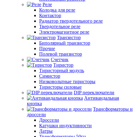
Реле
Колодка для реле
Контактор
Радиатор твердотельного реле
Твердотельное реле
Электромагнитное реле
Транзистор
Биполярный транзистор
Прочие
Полевой транзистор
Счетчик
Тиристор
Тиристорный модуль
Симистор
Низковольтные тиристоры
Тиристоры силовые
DIP переключатели
Антивандальная
кнопка
Трансформаторы и
дроссели
Дроссели
Катушки индуктивности
Латры
Трансформаторы 50гц