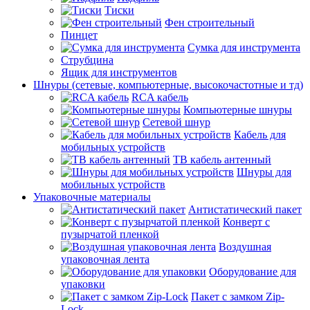
Тиски
Фен строительный
Пинцет
Сумка для инструмента
Струбцина
Ящик для инструментов
Шнуры (сетевые, компьютерные, высокочастотные и тд)
RCA кабель
Компьютерные шнуры
Сетевой шнур
Кабель для
мобильных устройств
ТВ кабель антенный
Шнуры для
мобильных устройств
Упаковочные материалы
Антистатический пакет
Конверт с
пузырчатой пленкой
Воздушная
упаковочная лента
Оборудование для
упаковки
Пакет с замком Zip-
Lock