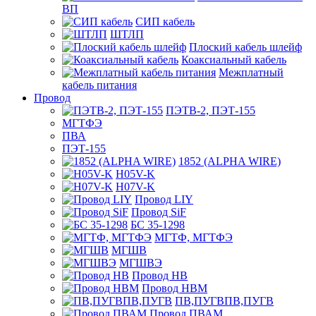
ВП
СИП кабель
ШТЛП
Плоский кабель шлейф
Коаксиальный кабель
Межплатный
кабель питания
Провод
ПЭТВ-2, ПЭТ-155
МГТФЭ
ПВА
ПЭТ-155
1852 (ALPHA WIRE)
H05V-K
H07V-K
Провод LIY
Провод SiF
БС 35-1298
МГТФ, МГТФЭ
МГШВ
МГШВЭ
Провод НВ
Провод НВМ
ПВ,ПУГВПВ,ПУГВ
Провод ПВАМ