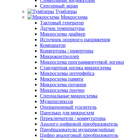
Символьные индикаторы
Сенсорный экран
Тумблеры
Микросхема
Тактовый генератор
Датчик температуры
Микросхема драйвер
Источник опорного напряжения
Компаратор
Конверторы / инверторы
Микроконтроллер
Микросхема программируемой логики
Стандартная логика микросхемы
Микросхемы интерфейса
Микросхема памяти
Микросхема питания
Микросхемы прочие
Специальные микросхемы
Мультиплексор
Операционный усилитель
Панельки для микросхем
Переключатели / коммутаторы
Аналого цифровой преобразователь
Преобразователи мультимедийные
Цифро аналоговый преобразователь