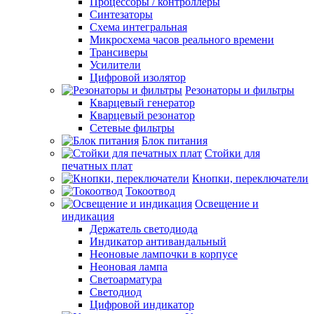
Процессоры / контроллеры
Синтезаторы
Схема интегральная
Микросхема часов реального времени
Трансиверы
Усилители
Цифровой изолятор
Резонаторы и фильтры
Кварцевый генератор
Кварцевый резонатор
Сетевые фильтры
Блок питания
Стойки для
печатных плат
Кнопки, переключатели
Токоотвод
Освещение и
индикация
Держатель светодиода
Индикатор антивандальный
Неоновые лампочки в корпусе
Неоновая лампа
Светоарматура
Светодиод
Цифровой индикатор