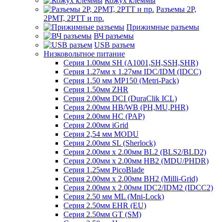
Кожух клеммы
Разъемы 2Р,
2РМТ, 2РТТ и пр.
Прижимные разъемы
ВЧ разъемы
USB разъем
Низковольтное питание
Серия 1.00мм SH (A1001,SH,SSH,SHR)
Серия 1.27мм x 1.27мм IDC/IDM (IDCC)
Серия 1.50 мм MP150 (Metri-Pack)
Серия 1.50мм ZHR
Серия 2.00мм DCI (DuraClik ICL)
Серия 2.00мм HB/WB (PH,MU,PHR)
Серия 2.00мм HC (PAP)
Серия 2.00мм iGrid
Серия 2,54 мм MODU
Серия 2.00мм SL (Sherlock)
Серия 2.00мм x 2.00мм BL2 (BLS2/BLD2)
Серия 2.00мм x 2.00мм HB2 (MDU/PHDR)
Серия 1.25мм PicoBlade
Серия 2.00мм х 2.00мм BH2 (Milli-Grid)
Серия 2.00мм х 2.00мм IDC2/IDM2 (IDCC2)
Серия 2.50 мм ML (Mni-Lock)
Серия 2.50мм EHR (EU)
Серия 2.50мм GT (SM)