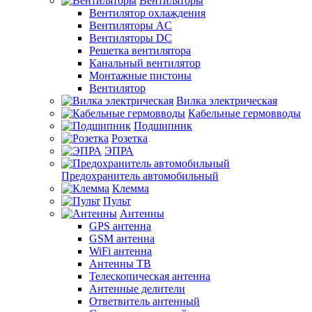
Вентиляторы
Вентилятор охлаждения
Вентиляторы AC
Вентиляторы DC
Решетка вентилятора
Канальный вентилятор
Монтажные пистоны
Вентилятор
Вилка электрическая
Кабельные гермовводы
Подшипник
Розетка
ЭПРА
Предохранитель автомобильный
Клемма
Пульт
Антенны
GPS антенна
GSM антенна
WiFi антенна
Антенны ТВ
Телескопическая антенна
Антенные делители
Ответвитель антенный