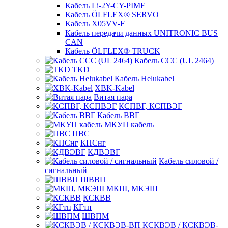
Кабель Li-2Y-CY-PIMF
Кабель ÖLFLEX® SERVO
Кабель X05VV-F
Кабель передачи данных UNITRONIC BUS
CAN
Кабель ÖLFLEX® TRUCK
Кабель CCC (UL 2464)
TKD
Кабель Helukabel
XBK-Kabel
Витая пара
КСПВГ, КСПВЭГ
Кабель ВВГ
МКУП кабель
ПВС
КПСнг
КДВЭВГ
Кабель силовой /
сигнальный
ШВВП
МКШ, МКЭШ
КСКВВ
КГтп
ШВПМ
КСКВЭВ / КСКВЭВ-