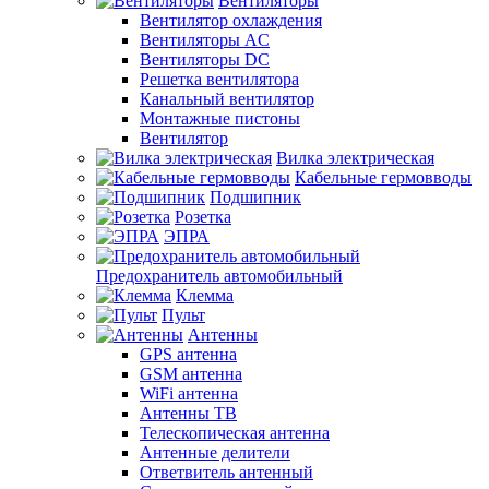
Вентиляторы
Вентилятор охлаждения
Вентиляторы AC
Вентиляторы DC
Решетка вентилятора
Канальный вентилятор
Монтажные пистоны
Вентилятор
Вилка электрическая
Кабельные гермовводы
Подшипник
Розетка
ЭПРА
Предохранитель автомобильный
Клемма
Пульт
Антенны
GPS антенна
GSM антенна
WiFi антенна
Антенны ТВ
Телескопическая антенна
Антенные делители
Ответвитель антенный