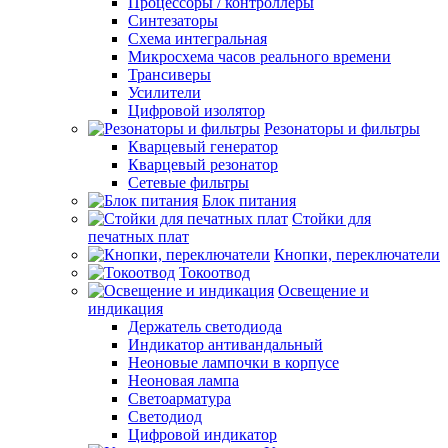
Процессоры / контроллеры
Синтезаторы
Схема интегральная
Микросхема часов реального времени
Трансиверы
Усилители
Цифровой изолятор
Резонаторы и фильтры
Кварцевый генератор
Кварцевый резонатор
Сетевые фильтры
Блок питания
Стойки для
печатных плат
Кнопки, переключатели
Токоотвод
Освещение и
индикация
Держатель светодиода
Индикатор антивандальный
Неоновые лампочки в корпусе
Неоновая лампа
Светоарматура
Светодиод
Цифровой индикатор