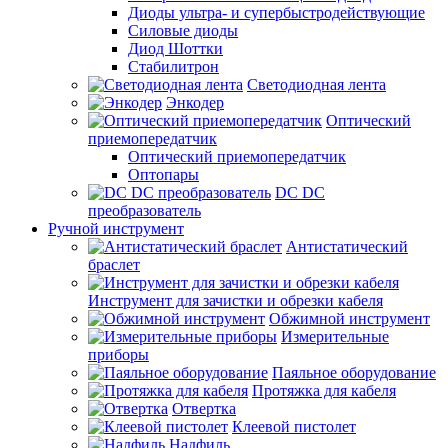
Диоды ультра- и супербыстродействующие
Силовые диоды
Диод Шоттки
Стабилитрон
Светодиодная лента
Энкодер
Оптический
приемопередатчик
Оптический приемопередатчик
Оптопары
DC DC
преобразователь
Ручной инструмент
Антистатический
браслет
Инструмент для зачистки и обрезки кабеля
Обжимной инструмент
Измерительные
приборы
Паяльное оборудование
Протяжка для кабеля
Отвертка
Клеевой пистолет
Надфиль