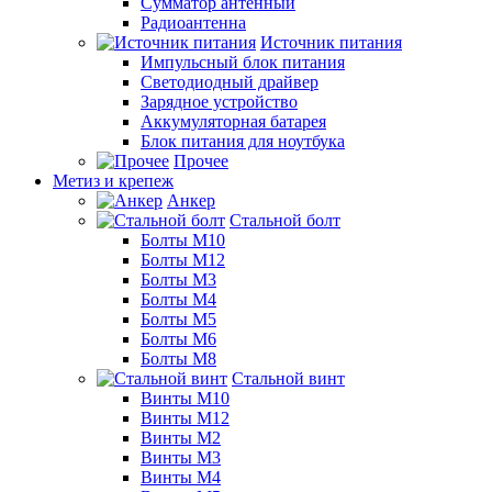
Сумматор антенный
Радиоантенна
Источник питания
Импульсный блок питания
Светодиодный драйвер
Зарядное устройство
Аккумуляторная батарея
Блок питания для ноутбука
Прочее
Метиз и крепеж
Анкер
Стальной болт
Болты М10
Болты М12
Болты М3
Болты М4
Болты М5
Болты М6
Болты М8
Стальной винт
Винты М10
Винты М12
Винты М2
Винты М3
Винты М4