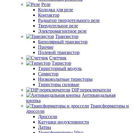
Реле
Колодка для реле
Контактор
Радиатор твердотельного реле
Твердотельное реле
Электромагнитное реле
Транзистор
Биполярный транзистор
Прочие
Полевой транзистор
Счетчик
Тиристор
Тиристорный модуль
Симистор
Низковольтные тиристоры
Тиристоры силовые
DIP переключатели
Антивандальная
кнопка
Трансформаторы и
дроссели
Дроссели
Катушки индуктивности
Латры
Трансформаторы 50гц