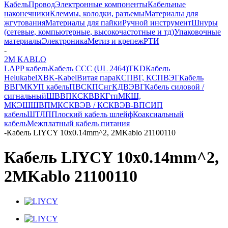
Кабель
Провод
Электронные компоненты
Кабельные
наконечники
Клеммы, колодки, разъемы
Материалы для
жгутования
Материалы для пайки
Ручной инструмент
Шнуры
(сетевые, компьютерные, высокочастотные и тд)
Упаковочные
материалы
Электроника
Метиз и крепеж
РТИ
-
2M KABLO
LAPP кабель
Кабель CCC (UL 2464)
TKD
Кабель
Helukabel
XBK-Kabel
Витая пара
КСПВГ, КСПВЭГ
Кабель
ВВГ
МКУП кабель
ПВС
КПСнг
КДВЭВГ
Кабель силовой /
сигнальный
ШВВП
КСКВВ
КГтп
МКШ,
МКЭШ
ШВПМ
КСКВЭВ / КСКВЭВ-ВП
СИП
кабель
ШТЛП
Плоский кабель шлейф
Коаксиальный
кабель
Межплатный кабель питания
-
Кабель LIYCY 10x0.14mm^2, 2MKablo 21100110
Кабель LIYCY 10x0.14mm^2,
2MKablo 21100110