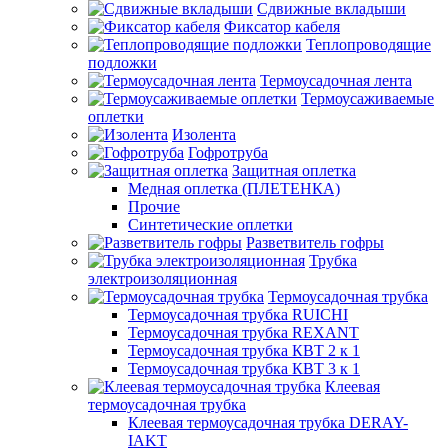
Сдвижные вкладыши
Фиксатор кабеля
Теплопроводящие
подложки
Термоусадочная лента
Термоусаживаемые
оплетки
Изолента
Гофротруба
Защитная оплетка
Медная оплетка (ПЛЕТЕНКА)
Прочие
Синтетические оплетки
Разветвитель гофры
Трубка
электроизоляционная
Термоусадочная трубка
Термоусадочная трубка RUICHI
Термоусадочная трубка REXANT
Термоусадочная трубка КВТ 2 к 1
Термоусадочная трубка КВТ 3 к 1
Клеевая
термоусадочная трубка
Клеевая термоусадочная трубка DERAY-
IAKT