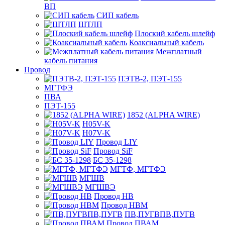
ВП
СИП кабель
ШТЛП
Плоский кабель шлейф
Коаксиальный кабель
Межплатный
кабель питания
Провод
ПЭТВ-2, ПЭТ-155
МГТФЭ
ПВА
ПЭТ-155
1852 (ALPHA WIRE)
H05V-K
H07V-K
Провод LIY
Провод SiF
БС 35-1298
МГТФ, МГТФЭ
МГШВ
МГШВЭ
Провод НВ
Провод НВМ
ПВ,ПУГВПВ,ПУГВ
Провод ПВАМ