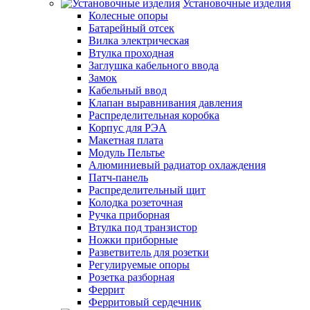
Установочные изделия
Колесные опоры
Батарейный отсек
Вилка электрическая
Втулка проходная
Заглушка кабельного ввода
Замок
Кабельный ввод
Клапан выравнивания давления
Распределительная коробка
Корпус для РЭА
Макетная плата
Модуль Пельтье
Алюминиевый радиатор охлаждения
Патч-панель
Распределительный щит
Колодка розеточная
Ручка приборная
Втулка под транзистор
Ножки приборные
Разветвитель для розетки
Регулируемые опоры
Розетка разборная
Феррит
Ферритовый сердечник