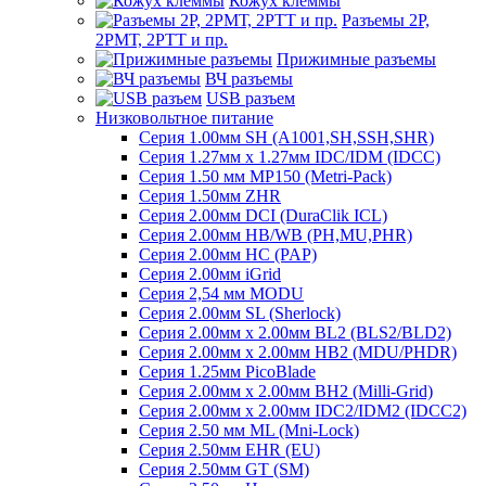
Кожух клеммы
Разъемы 2Р,
2РМТ, 2РТТ и пр.
Прижимные разъемы
ВЧ разъемы
USB разъем
Низковольтное питание
Серия 1.00мм SH (A1001,SH,SSH,SHR)
Серия 1.27мм x 1.27мм IDC/IDM (IDCC)
Серия 1.50 мм MP150 (Metri-Pack)
Серия 1.50мм ZHR
Серия 2.00мм DCI (DuraClik ICL)
Серия 2.00мм HB/WB (PH,MU,PHR)
Серия 2.00мм HC (PAP)
Серия 2.00мм iGrid
Серия 2,54 мм MODU
Серия 2.00мм SL (Sherlock)
Серия 2.00мм x 2.00мм BL2 (BLS2/BLD2)
Серия 2.00мм x 2.00мм HB2 (MDU/PHDR)
Серия 1.25мм PicoBlade
Серия 2.00мм х 2.00мм BH2 (Milli-Grid)
Серия 2.00мм х 2.00мм IDC2/IDM2 (IDCC2)
Серия 2.50 мм ML (Mni-Lock)
Серия 2.50мм EHR (EU)
Серия 2.50мм GT (SM)