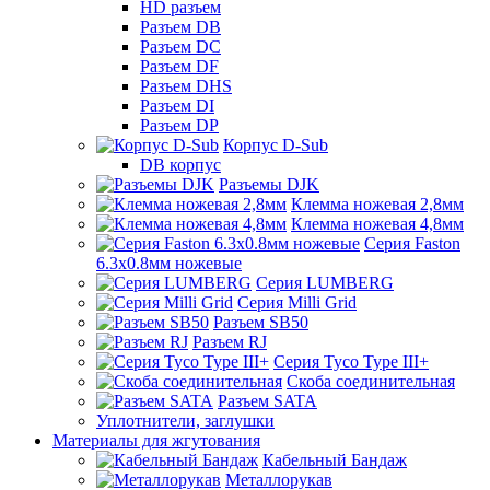
HD разъем
Разъем DB
Разъем DC
Разъем DF
Разъем DHS
Разъем DI
Разъем DP
Корпус D-Sub
DB корпус
Разъемы DJK
Клемма ножевая 2,8мм
Клемма ножевая 4,8мм
Серия Faston
6.3х0.8мм ножевые
Серия LUMBERG
Серия Milli Grid
Разъем SB50
Разъем RJ
Серия Tyco Type III+
Скоба соединительная
Разъем SATA
Уплотнители, заглушки
Материалы для жгутования
Кабельный Бандаж
Металлорукав