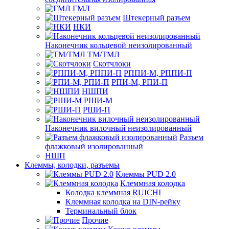
ГМЛ
Штекерный разъем
НКИ
Наконечник кольцевой неизолированный
ТМ/ТМЛ
Скотчлоки
РППИ-М, РППИ-П
РПИ-М, РПИ-П
НШПИ
РШИ-М
РШИ-П
Наконечник вилочный неизолированный
Разъем
флажковый изолированный
НШП
Клеммы, колодки, разъемы
Клеммы PUD 2.0
Клеммная колодка
Колодка клеммная RUICHI
Клеммная колодка на DIN-рейку
Терминальный блок
Прочие