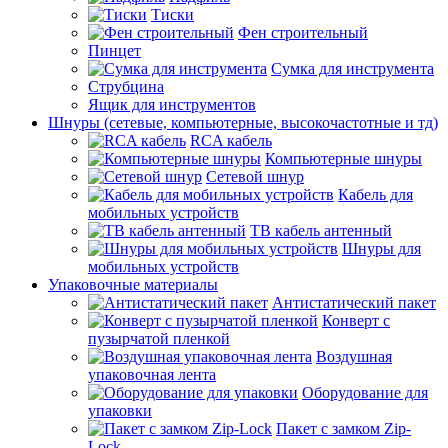
Тиски
Фен строительный
Пинцет
Сумка для инструмента
Струбцина
Ящик для инструментов
Шнуры (сетевые, компьютерные, высокочастотные и тд)
RCA кабель
Компьютерные шнуры
Сетевой шнур
Кабель для
мобильных устройств
ТВ кабель антенный
Шнуры для
мобильных устройств
Упаковочные материалы
Антистатический пакет
Конверт с
пузырчатой пленкой
Воздушная
упаковочная лента
Оборудование для
упаковки
Пакет с замком Zip-
Lock