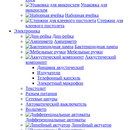
Упаковка для
микросхем
Наборная ячейка
Стержни для
клеевого пистолета
Электроника
Дин-рейка
Амперметр
Бактерицидная лампа
Мебельные ручки
Аккустический
компонент
Динамик акустический
Излучатели
Телефонный капсюль
Элекретный микрофон
Текстолит
Разъем питания
Сетевые шнуры
Автоматический выключатель
Вольтметр
Дифференциальные автоматы
Линейный актуатор