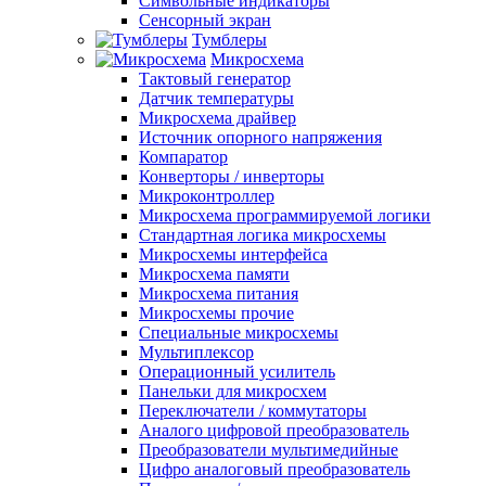
Символьные индикаторы
Сенсорный экран
Тумблеры
Микросхема
Тактовый генератор
Датчик температуры
Микросхема драйвер
Источник опорного напряжения
Компаратор
Конверторы / инверторы
Микроконтроллер
Микросхема программируемой логики
Стандартная логика микросхемы
Микросхемы интерфейса
Микросхема памяти
Микросхема питания
Микросхемы прочие
Специальные микросхемы
Мультиплексор
Операционный усилитель
Панельки для микросхем
Переключатели / коммутаторы
Аналого цифровой преобразователь
Преобразователи мультимедийные
Цифро аналоговый преобразователь