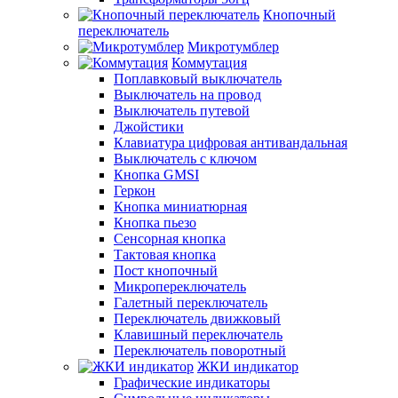
Кнопочный
переключатель
Микротумблер
Коммутация
Поплавковый выключатель
Выключатель на провод
Выключатель путевой
Джойстики
Клавиатура цифровая антивандальная
Выключатель с ключом
Кнопка GMSI
Геркон
Кнопка миниатюрная
Кнопка пьезо
Сенсорная кнопка
Тактовая кнопка
Пост кнопочный
Микропереключатель
Галетный переключатель
Переключатель движковый
Клавишный переключатель
Переключатель поворотный
ЖКИ индикатор
Графические индикаторы