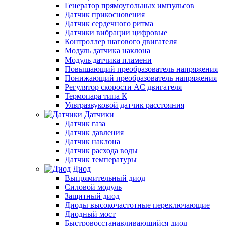
Генератор прямоугольных импульсов
Датчик прикосновения
Датчик сердечного ритма
Датчики вибрации цифровые
Контроллер шагового двигателя
Модуль датчика наклона
Модуль датчика пламени
Повышающий преобразователь напряжения
Понижающий преобразователь напряжения
Регулятор скорости AC двигателя
Термопара типа К
Ультразвуковой датчик расстояния
Датчики
Датчик газа
Датчик давления
Датчик наклона
Датчик расхода воды
Датчик температуры
Диод
Выпрямительный диод
Силовой модуль
Защитный диод
Диоды высокочастотные переключающие
Диодный мост
Быстровосстанавливающийся диод