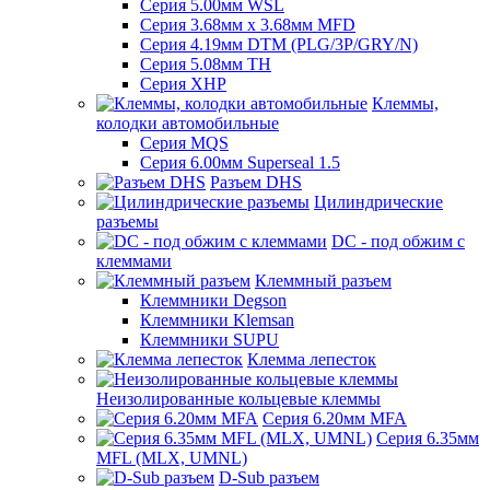
Серия 5.00мм WSL
Серия 3.68мм х 3.68мм MFD
Серия 4.19мм DTM (PLG/3P/GRY/N)
Серия 5.08мм TH
Серия XHP
Клеммы,
колодки автомобильные
Серия MQS
Серия 6.00мм Superseal 1.5
Разъем DHS
Цилиндрические
разъемы
DC - под обжим с
клеммами
Клеммный разъем
Клеммники Degson
Клеммники Klemsan
Клеммники SUPU
Клемма лепесток
Неизолированные кольцевые клеммы
Серия 6.20мм MFA
Серия 6.35мм
MFL (MLX, UMNL)
D-Sub разъем