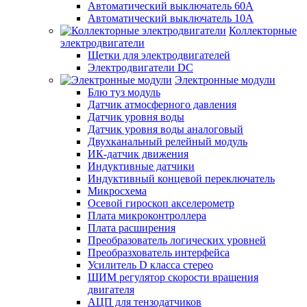
Автоматический выключатель 60А
Автоматический выключатель 10А
Коллекторные
электродвигатели
Щетки для электродвигателей
Электродвигатели DC
Электронные модули
Блю туз модуль
Датчик атмосферного давления
Датчик уровня воды
Датчик уровня воды аналоговый
Двухканальный релейный модуль
ИК-датчик движения
Индуктивные датчики
Индуктивный концевой переключатель
Микросхема
Осевой гироскоп акселерометр
Плата микроконтроллера
Плата расширения
Преобразователь логических уровней
Преобразхователь интерфейса
Усилитель D класса стерео
ШИМ регулятор скорости вращения
двигателя
АЦП для тензодатчиков