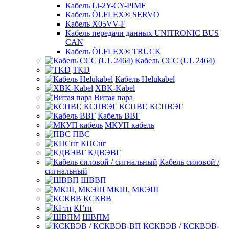
Кабель Li-2Y-CY-PIMF
Кабель ÖLFLEX® SERVO
Кабель X05VV-F
Кабель передачи данных UNITRONIC BUS
CAN
Кабель ÖLFLEX® TRUCK
Кабель CCC (UL 2464)
TKD
Кабель Helukabel
XBK-Kabel
Витая пара
КСПВГ, КСПВЭГ
Кабель ВВГ
МКУП кабель
ПВС
КПСнг
КДВЭВГ
Кабель силовой /
сигнальный
ШВВП
МКШ, МКЭШ
КСКВВ
КГтп
ШВПМ
КСКВЭВ / КСКВЭВ-