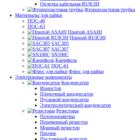
Оплетка кабельная RUICHI
Фторопластовая трубка
Материалы для пайки
ПОС-40
ПОС-63
Припой ASAHI
Припой RUICHI
SAC305
SAC307
SN100C
Канифоль
ПОС-61
Флюс для пайки
Электронные компоненты
Конденсатор
Ионистор
Пленочный конденсатор
Пусковой конденсатор
Электролитический конденсатор
Резисторы
Потенциометры
Переменный резистор
Мощный резистор
Прочие
Постоянный резистор