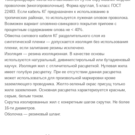
проволочек (многопроволочные). Форма круглая, 5 класс ГОСТ
22483. Если кабель КГ предназначен к использованию в
тропических районах, то используется луженая оловом проволока.
Возможен вариант оловянно-свинцового покрытия припоем с
процентным содержанием олова не < 40%.
Обмотка силового кабеля КГ разделительного слоя из
синтетической пленки — допускается изоляция без использования
пленки, если залипание резины исключено.
Изоляция — резина изоляционная. В качестве основы
используются натуральный, дивинилстирольный или бутадиеновый
каучук. Изоляция жил с отличительной расцветкой. Нулевая жила
имеет голубую расцветку. При ее отсутствии данная расцветка
может использоваться для произвольной маркировки кроме
заземляющего проводника. Желто-зеленый окрас присущ только
жиле заземления. Основная расцветка характеризуется красным,
серым, белым тоном.
Скрутка изолированных жил с конкретным шагом скрутки. Не более
16-ти диаметров.
Оболочка — резиновый шланг.