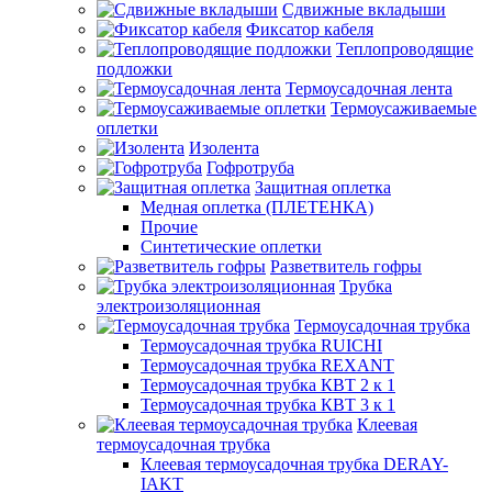
Сдвижные вкладыши
Фиксатор кабеля
Теплопроводящие
подложки
Термоусадочная лента
Термоусаживаемые
оплетки
Изолента
Гофротруба
Защитная оплетка
Медная оплетка (ПЛЕТЕНКА)
Прочие
Синтетические оплетки
Разветвитель гофры
Трубка
электроизоляционная
Термоусадочная трубка
Термоусадочная трубка RUICHI
Термоусадочная трубка REXANT
Термоусадочная трубка КВТ 2 к 1
Термоусадочная трубка КВТ 3 к 1
Клеевая
термоусадочная трубка
Клеевая термоусадочная трубка DERAY-
IAKT