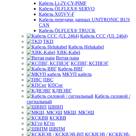
Кабель Li-2Y-CY-PIMF
Кабель ÖLFLEX® SERVO
Кабель X05VV-F
Кабель передачи данных UNITRONIC BUS
CAN
Кабель ÖLFLEX® TRUCK
Кабель CCC (UL 2464)
TKD
Кабель Helukabel
XBK-Kabel
Витая пара
КСПВГ, КСПВЭГ
Кабель ВВГ
МКУП кабель
ПВС
КПСнг
КДВЭВГ
Кабель силовой /
сигнальный
ШВВП
МКШ, МКЭШ
КСКВВ
КГтп
ШВПМ
КСКВЭВ / КСКВЭВ-