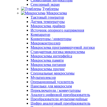
Символьные индикаторы
Сенсорный экран
Тумблеры
Микросхема
Тактовый генератор
Датчик температуры
Микросхема драйвер
Источник опорного напряжения
Компаратор
Конверторы / инверторы
Микроконтроллер
Микросхема программируемой логики
Стандартная логика микросхемы
Микросхемы интерфейса
Микросхема памяти
Микросхема питания
Микросхемы прочие
Специальные микросхемы
Мультиплексор
Операционный усилитель
Панельки для микросхем
Переключатели / коммутаторы
Аналого цифровой преобразователь
Преобразователи мультимедийные
Цифро аналоговый преобразователь