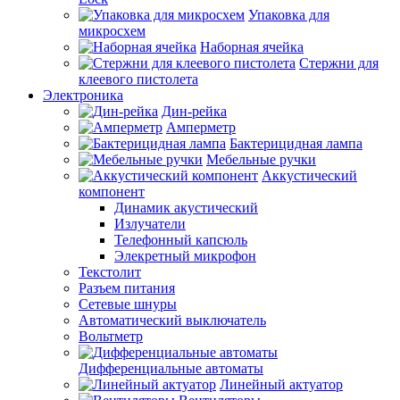
Упаковка для
микросхем
Наборная ячейка
Стержни для
клеевого пистолета
Электроника
Дин-рейка
Амперметр
Бактерицидная лампа
Мебельные ручки
Аккустический
компонент
Динамик акустический
Излучатели
Телефонный капсюль
Элекретный микрофон
Текстолит
Разъем питания
Сетевые шнуры
Автоматический выключатель
Вольтметр
Дифференциальные автоматы
Линейный актуатор