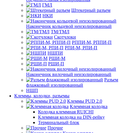
ГМЛ
Штекерный разъем
НКИ
Наконечник кольцевой неизолированный
ТМ/ТМЛ
Скотчлоки
РППИ-М, РППИ-П
РПИ-М, РПИ-П
НШПИ
РШИ-М
РШИ-П
Наконечник вилочный неизолированный
Разъем
флажковый изолированный
НШП
Клеммы, колодки, разъемы
Клеммы PUD 2.0
Клеммная колодка
Колодка клеммная RUICHI
Клеммная колодка на DIN-рейку
Терминальный блок
Прочие