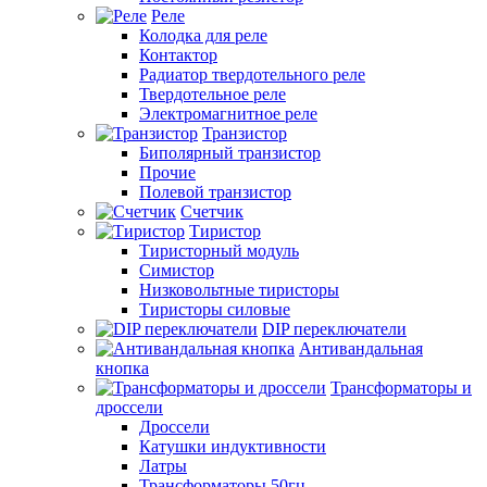
Реле
Колодка для реле
Контактор
Радиатор твердотельного реле
Твердотельное реле
Электромагнитное реле
Транзистор
Биполярный транзистор
Прочие
Полевой транзистор
Счетчик
Тиристор
Тиристорный модуль
Симистор
Низковольтные тиристоры
Тиристоры силовые
DIP переключатели
Антивандальная
кнопка
Трансформаторы и
дроссели
Дроссели
Катушки индуктивности
Латры
Трансформаторы 50гц