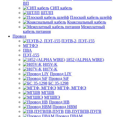
ВП
СИП кабель
ШТЛП
Плоский кабель шлейф
Коаксиальный кабель
Межплатный
кабель питания
Провод
ПЭТВ-2, ПЭТ-155
МГТФЭ
ПВА
ПЭТ-155
1852 (ALPHA WIRE)
H05V-K
H07V-K
Провод LIY
Провод SiF
БС 35-1298
МГТФ, МГТФЭ
МГШВ
МГШВЭ
Провод НВ
Провод НВМ
ПВ,ПУГВПВ,ПУГВ
Провод ПВАМ