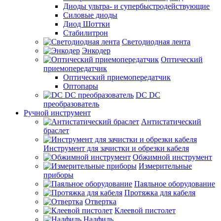
Диоды ультра- и супербыстродействующие
Силовые диоды
Диод Шоттки
Стабилитрон
Светодиодная лента
Энкодер
Оптический
приемопередатчик
Оптический приемопередатчик
Оптопары
DC DC
преобразователь
Ручной инструмент
Антистатический
браслет
Инструмент для зачистки и обрезки кабеля
Обжимной инструмент
Измерительные
приборы
Паяльное оборудование
Протяжка для кабеля
Отвертка
Клеевой пистолет
Надфиль