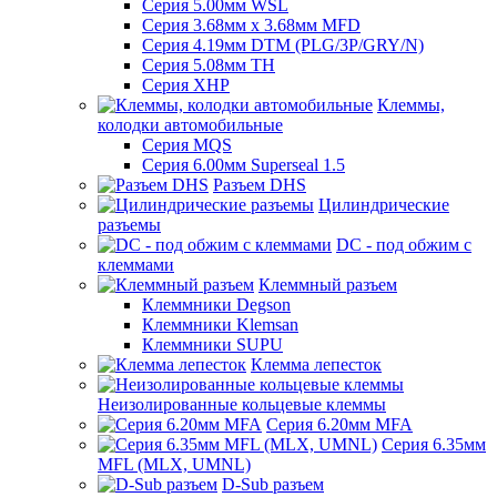
Серия 5.00мм WSL
Серия 3.68мм х 3.68мм MFD
Серия 4.19мм DTM (PLG/3P/GRY/N)
Серия 5.08мм TH
Серия XHP
Клеммы,
колодки автомобильные
Серия MQS
Серия 6.00мм Superseal 1.5
Разъем DHS
Цилиндрические
разъемы
DC - под обжим с
клеммами
Клеммный разъем
Клеммники Degson
Клеммники Klemsan
Клеммники SUPU
Клемма лепесток
Неизолированные кольцевые клеммы
Серия 6.20мм MFA
Серия 6.35мм
MFL (MLX, UMNL)
D-Sub разъем