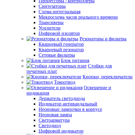
Процессоры / контроллеры
Синтезаторы
Схема интегральная
Микросхема часов реального времени
Трансиверы
Усилители
Цифровой изолятор
Резонаторы и фильтры
Кварцевый генератор
Кварцевый резонатор
Сетевые фильтры
Блок питания
Стойки для
печатных плат
Кнопки, переключатели
Токоотвод
Освещение и
индикация
Держатель светодиода
Индикатор антивандальный
Неоновые лампочки в корпусе
Неоновая лампа
Светоарматура
Светодиод
Цифровой индикатор