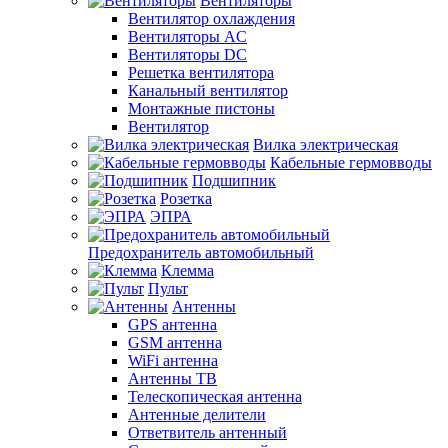
Вентиляторы
Вентилятор охлаждения
Вентиляторы AC
Вентиляторы DC
Решетка вентилятора
Канальный вентилятор
Монтажные пистоны
Вентилятор
Вилка электрическая
Кабельные гермовводы
Подшипник
Розетка
ЭПРА
Предохранитель автомобильный
Клемма
Пульт
Антенны
GPS антенна
GSM антенна
WiFi антенна
Антенны ТВ
Телескопическая антенна
Антенные делители
Ответвитель антенный