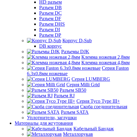
HD разъем
Разъем DB
Разъем DC
Разъем DF
Разъем DHS
Разъем DI
Разъем DP
Корпус D-Sub
DB корпус
Разъемы DJK
Клемма ножевая 2,8мм
Клемма ножевая 4,8мм
Серия Faston
6.3х0.8мм ножевые
Серия LUMBERG
Серия Milli Grid
Разъем SB50
Разъем RJ
Серия Tyco Type III+
Скоба соединительная
Разъем SATA
Уплотнители, заглушки
Материалы для жгутования
Кабельный Бандаж
Металлорукав