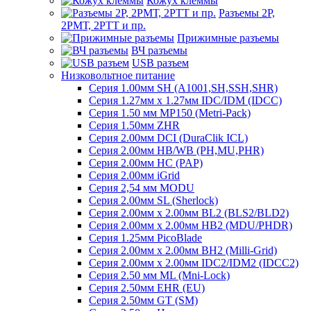
Кожух клеммы
Разъемы 2Р,
2РМТ, 2РТТ и пр.
Прижимные разъемы
ВЧ разъемы
USB разъем
Низковольтное питание
Серия 1.00мм SH (A1001,SH,SSH,SHR)
Серия 1.27мм x 1.27мм IDC/IDM (IDCC)
Серия 1.50 мм MP150 (Metri-Pack)
Серия 1.50мм ZHR
Серия 2.00мм DCI (DuraClik ICL)
Серия 2.00мм HB/WB (PH,MU,PHR)
Серия 2.00мм HC (PAP)
Серия 2.00мм iGrid
Серия 2,54 мм MODU
Серия 2.00мм SL (Sherlock)
Серия 2.00мм x 2.00мм BL2 (BLS2/BLD2)
Серия 2.00мм x 2.00мм HB2 (MDU/PHDR)
Серия 1.25мм PicoBlade
Серия 2.00мм х 2.00мм BH2 (Milli-Grid)
Серия 2.00мм х 2.00мм IDC2/IDM2 (IDCC2)
Серия 2.50 мм ML (Mni-Lock)
Серия 2.50мм EHR (EU)
Серия 2.50мм GT (SM)