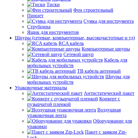
Тиски
Фен строительный
Пинцет
Сумка для инструмента
Струбцина
Ящик для инструментов
Шнуры (сетевые, компьютерные, высокочастотные и тд)
RCA кабель
Компьютерные шнуры
Сетевой шнур
Кабель для
мобильных устройств
ТВ кабель антенный
Шнуры для
мобильных устройств
Упаковочные материалы
Антистатический пакет
Конверт с
пузырчатой пленкой
Воздушная
упаковочная лента
Оборудование для
упаковки
Пакет с замком Zip-
Lock