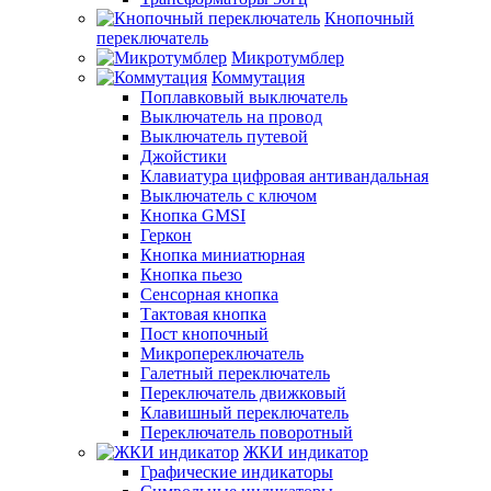
Кнопочный
переключатель
Микротумблер
Коммутация
Поплавковый выключатель
Выключатель на провод
Выключатель путевой
Джойстики
Клавиатура цифровая антивандальная
Выключатель с ключом
Кнопка GMSI
Геркон
Кнопка миниатюрная
Кнопка пьезо
Сенсорная кнопка
Тактовая кнопка
Пост кнопочный
Микропереключатель
Галетный переключатель
Переключатель движковый
Клавишный переключатель
Переключатель поворотный
ЖКИ индикатор
Графические индикаторы