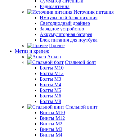
Сумматор антенный
Радиоантенна
Источник питания
Импульсный блок питания
Светодиодный драйвер
Зарядное устройство
Аккумуляторная батарея
Блок питания для ноутбука
Прочее
Метиз и крепеж
Анкер
Стальной болт
Болты М10
Болты М12
Болты М3
Болты М4
Болты М5
Болты М6
Болты М8
Стальной винт
Винты М10
Винты М12
Винты М2
Винты М3
Винты М4