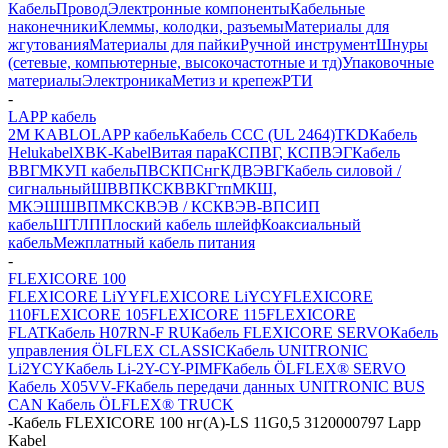
Кабель
Провод
Электронные компоненты
Кабельные
наконечники
Клеммы, колодки, разъемы
Материалы для
жгутования
Материалы для пайки
Ручной инструмент
Шнуры
(сетевые, компьютерные, высокочастотные и тд)
Упаковочные
материалы
Электроника
Метиз и крепеж
РТИ
-
LAPP кабель
2M KABLO
LAPP кабель
Кабель CCC (UL 2464)
TKD
Кабель
Helukabel
XBK-Kabel
Витая пара
КСПВГ, КСПВЭГ
Кабель
ВВГ
МКУП кабель
ПВС
КПСнг
КДВЭВГ
Кабель силовой /
сигнальный
ШВВП
КСКВВ
КГтп
МКШ,
МКЭШ
ШВПМ
КСКВЭВ / КСКВЭВ-ВП
СИП
кабель
ШТЛП
Плоский кабель шлейф
Коаксиальный
кабель
Межплатный кабель питания
-
FLEXICORE 100
FLEXICORE LiYY
FLEXICORE LiYCY
FLEXICORE
110
FLEXICORE 105
FLEXICORE 115
FLEXICORE
FLAT
Кабель H07RN-F RU
Кабель FLEXICORE SERVO
Кабель
управления ÖLFLEX CLASSIC
Кабель UNITRONIC
Li2YCY
Кабель Li-2Y-CY-PIMF
Кабель ÖLFLEX® SERVO
Кабель X05VV-F
Кабель передачи данных UNITRONIC BUS
CAN
Кабель ÖLFLEX® TRUCK
-
Кабель FLEXICORE 100 нг(А)-LS 11G0,5 3120000797 Lapp
Kabel