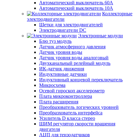
Автоматический выключатель 60А
Автоматический выключатель 10А
Коллекторные
электродвигатели
Щетки для электродвигателей
Электродвигатели DC
Электронные модули
Блю туз модуль
Датчик атмосферного давления
Датчик уровня воды
Датчик уровня воды аналоговый
Двухканальный релейный модуль
ИК-датчик движения
Индуктивные датчики
Индуктивный концевой переключатель
Микросхема
Осевой гироскоп акселерометр
Плата микроконтроллера
Плата расширения
Преобразователь логических уровней
Преобразхователь интерфейса
Усилитель D класса стерео
ШИМ регулятор скорости вращения
двигателя
АЦП для тензодатчиков