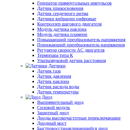
Генератор прямоугольных импульсов
Датчик прикосновения
Датчик сердечного ритма
Датчики вибрации цифровые
Контроллер шагового двигателя
Модуль датчика наклона
Модуль датчика пламени
Повышающий преобразователь напряжения
Понижающий преобразователь напряжения
Регулятор скорости AC двигателя
Термопара типа К
Ультразвуковой датчик расстояния
Датчики
Датчик газа
Датчик давления
Датчик наклона
Датчик расхода воды
Датчик температуры
Диод
Выпрямительный диод
Силовой модуль
Защитный диод
Диоды высокочастотные переключающие
Диодный мост
Быстровосстанавливающийся диод