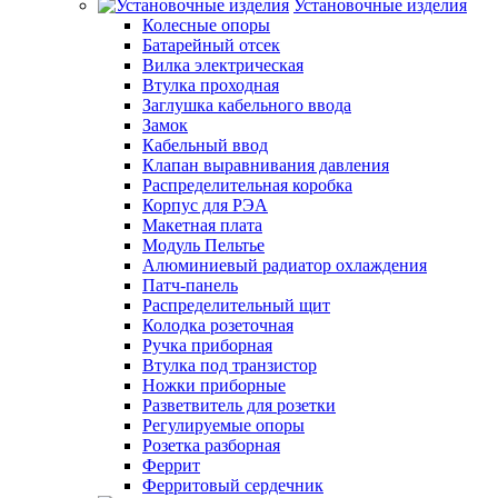
Установочные изделия
Колесные опоры
Батарейный отсек
Вилка электрическая
Втулка проходная
Заглушка кабельного ввода
Замок
Кабельный ввод
Клапан выравнивания давления
Распределительная коробка
Корпус для РЭА
Макетная плата
Модуль Пельтье
Алюминиевый радиатор охлаждения
Патч-панель
Распределительный щит
Колодка розеточная
Ручка приборная
Втулка под транзистор
Ножки приборные
Разветвитель для розетки
Регулируемые опоры
Розетка разборная
Феррит
Ферритовый сердечник