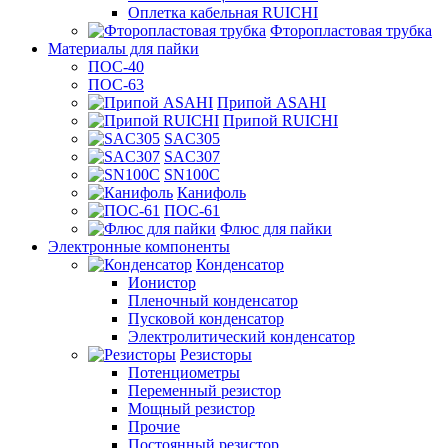
Оплетка кабельная RUICHI
Фторопластовая трубка
Материалы для пайки
ПОС-40
ПОС-63
Припой ASAHI
Припой RUICHI
SAC305
SAC307
SN100C
Канифоль
ПОС-61
Флюс для пайки
Электронные компоненты
Конденсатор
Ионистор
Пленочный конденсатор
Пусковой конденсатор
Электролитический конденсатор
Резисторы
Потенциометры
Переменный резистор
Мощный резистор
Прочие
Постоянный резистор