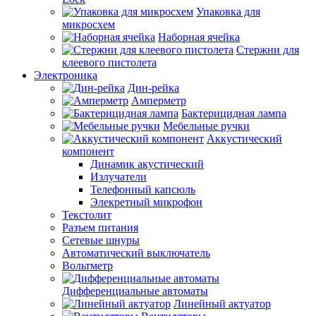
Упаковка для
микросхем
Наборная ячейка
Стержни для
клеевого пистолета
Электроника
Дин-рейка
Амперметр
Бактерицидная лампа
Мебельные ручки
Аккустический
компонент
Динамик акустический
Излучатели
Телефонный капсюль
Элекретный микрофон
Текстолит
Разъем питания
Сетевые шнуры
Автоматический выключатель
Вольтметр
Дифференциальные автоматы
Линейный актуатор