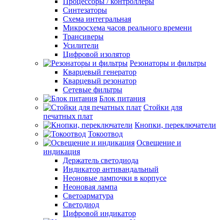
Процессоры / контроллеры
Синтезаторы
Схема интегральная
Микросхема часов реального времени
Трансиверы
Усилители
Цифровой изолятор
Резонаторы и фильтры
Кварцевый генератор
Кварцевый резонатор
Сетевые фильтры
Блок питания
Стойки для
печатных плат
Кнопки, переключатели
Токоотвод
Освещение и
индикация
Держатель светодиода
Индикатор антивандальный
Неоновые лампочки в корпусе
Неоновая лампа
Светоарматура
Светодиод
Цифровой индикатор