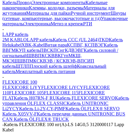
Кабель
Провод
Электронные компоненты
Кабельные
наконечники
Клеммы, колодки, разъемы
Материалы для
жгутования
Материалы для пайки
Ручной инструмент
Шнуры
(сетевые, компьютерные, высокочастотные и тд)
Упаковочные
материалы
Электроника
Метиз и крепеж
РТИ
-
LAPP кабель
2M KABLO
LAPP кабель
Кабель CCC (UL 2464)
TKD
Кабель
Helukabel
XBK-Kabel
Витая пара
КСПВГ, КСПВЭГ
Кабель
ВВГ
МКУП кабель
ПВС
КПСнг
КДВЭВГ
Кабель силовой /
сигнальный
ШВВП
КСКВВ
КГтп
МКШ,
МКЭШ
ШВПМ
КСКВЭВ / КСКВЭВ-ВП
СИП
кабель
ШТЛП
Плоский кабель шлейф
Коаксиальный
кабель
Межплатный кабель питания
-
FLEXICORE 100
FLEXICORE LiYY
FLEXICORE LiYCY
FLEXICORE
110
FLEXICORE 105
FLEXICORE 115
FLEXICORE
FLAT
Кабель H07RN-F RU
Кабель FLEXICORE SERVO
Кабель
управления ÖLFLEX CLASSIC
Кабель UNITRONIC
Li2YCY
Кабель Li-2Y-CY-PIMF
Кабель ÖLFLEX® SERVO
Кабель X05VV-F
Кабель передачи данных UNITRONIC BUS
CAN
Кабель ÖLFLEX® TRUCK
-
Кабель FLEXICORE 100 нг(А)-LS 14G0,5 3120000117 Lapp
Kabel