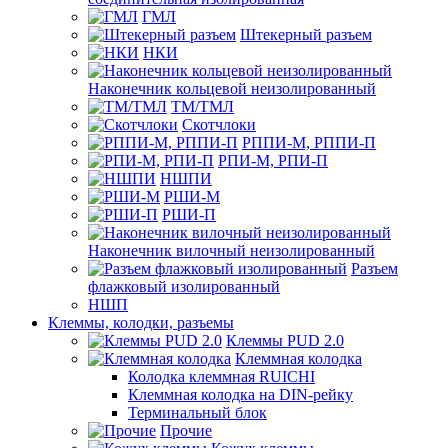
ГМЛ
Штекерный разъем
НКИ
Наконечник кольцевой неизолированный
ТМ/ТМЛ
Скотчлоки
РППИ-М, РППИ-П
РПИ-М, РПИ-П
НШПИ
РШИ-М
РШИ-П
Наконечник вилочный неизолированный
Разъем
флажковый изолированный
НШП
Клеммы, колодки, разъемы
Клеммы PUD 2.0
Клеммная колодка
Колодка клеммная RUICHI
Клеммная колодка на DIN-рейку
Терминальный блок
Прочие