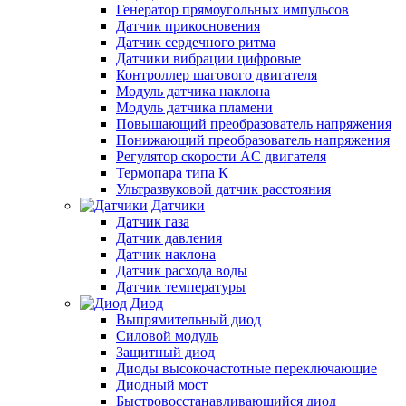
Генератор прямоугольных импульсов
Датчик прикосновения
Датчик сердечного ритма
Датчики вибрации цифровые
Контроллер шагового двигателя
Модуль датчика наклона
Модуль датчика пламени
Повышающий преобразователь напряжения
Понижающий преобразователь напряжения
Регулятор скорости AC двигателя
Термопара типа К
Ультразвуковой датчик расстояния
Датчики
Датчик газа
Датчик давления
Датчик наклона
Датчик расхода воды
Датчик температуры
Диод
Выпрямительный диод
Силовой модуль
Защитный диод
Диоды высокочастотные переключающие
Диодный мост
Быстровосстанавливающийся диод