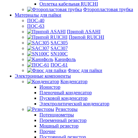
Оплетка кабельная RUICHI
Фторопластовая трубка
Материалы для пайки
ПОС-40
ПОС-63
Припой ASAHI
Припой RUICHI
SAC305
SAC307
SN100C
Канифоль
ПОС-61
Флюс для пайки
Электронные компоненты
Конденсатор
Ионистор
Пленочный конденсатор
Пусковой конденсатор
Электролитический конденсатор
Резисторы
Потенциометры
Переменный резистор
Мощный резистор
Прочие
Постоянный резистор