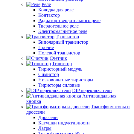
Реле
Колодка для реле
Контактор
Радиатор твердотельного реле
Твердотельное реле
Электромагнитное реле
Транзистор
Биполярный транзистор
Прочие
Полевой транзистор
Счетчик
Тиристор
Тиристорный модуль
Симистор
Низковольтные тиристоры
Тиристоры силовые
DIP переключатели
Антивандальная
кнопка
Трансформаторы и
дроссели
Дроссели
Катушки индуктивности
Латры
Трансформаторы 50гц