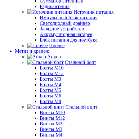
Сумматор антенный
Радиоантенна
Источник питания
Импульсный блок питания
Светодиодный драйвер
Зарядное устройство
Аккумуляторная батарея
Блок питания для ноутбука
Прочее
Метиз и крепеж
Анкер
Стальной болт
Болты М10
Болты М12
Болты М3
Болты М4
Болты М5
Болты М6
Болты М8
Стальной винт
Винты М10
Винты М12
Винты М2
Винты М3
Винты М4