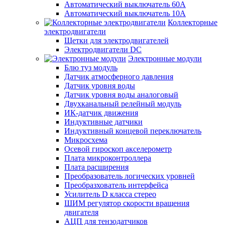
Автоматический выключатель 60А
Автоматический выключатель 10А
Коллекторные
электродвигатели
Щетки для электродвигателей
Электродвигатели DC
Электронные модули
Блю туз модуль
Датчик атмосферного давления
Датчик уровня воды
Датчик уровня воды аналоговый
Двухканальный релейный модуль
ИК-датчик движения
Индуктивные датчики
Индуктивный концевой переключатель
Микросхема
Осевой гироскоп акселерометр
Плата микроконтроллера
Плата расширения
Преобразователь логических уровней
Преобразхователь интерфейса
Усилитель D класса стерео
ШИМ регулятор скорости вращения
двигателя
АЦП для тензодатчиков