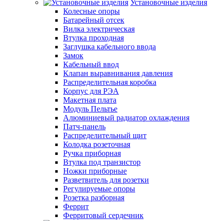
Установочные изделия
Колесные опоры
Батарейный отсек
Вилка электрическая
Втулка проходная
Заглушка кабельного ввода
Замок
Кабельный ввод
Клапан выравнивания давления
Распределительная коробка
Корпус для РЭА
Макетная плата
Модуль Пельтье
Алюминиевый радиатор охлаждения
Патч-панель
Распределительный щит
Колодка розеточная
Ручка приборная
Втулка под транзистор
Ножки приборные
Разветвитель для розетки
Регулируемые опоры
Розетка разборная
Феррит
Ферритовый сердечник