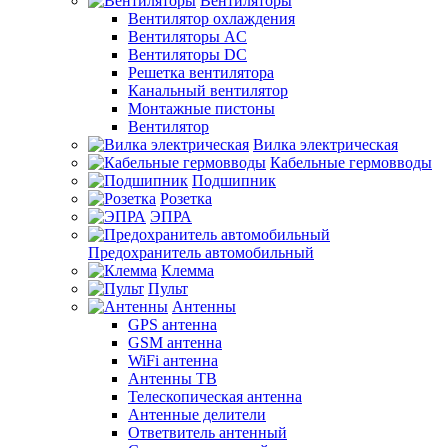
Вентиляторы
Вентилятор охлаждения
Вентиляторы AC
Вентиляторы DC
Решетка вентилятора
Канальный вентилятор
Монтажные пистоны
Вентилятор
Вилка электрическая
Кабельные гермовводы
Подшипник
Розетка
ЭПРА
Предохранитель автомобильный
Клемма
Пульт
Антенны
GPS антенна
GSM антенна
WiFi антенна
Антенны ТВ
Телескопическая антенна
Антенные делители
Ответвитель антенный