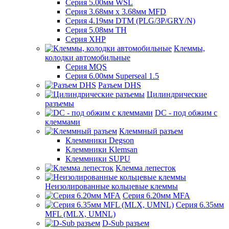
Серия 5.00мм WSL
Серия 3.68мм х 3.68мм MFD
Серия 4.19мм DTM (PLG/3P/GRY/N)
Серия 5.08мм TH
Серия XHP
Клеммы,
колодки автомобильные
Серия MQS
Серия 6.00мм Superseal 1.5
Разъем DHS
Цилиндрические
разъемы
DC - под обжим с
клеммами
Клеммный разъем
Клеммники Degson
Клеммники Klemsan
Клеммники SUPU
Клемма лепесток
Неизолированные кольцевые клеммы
Серия 6.20мм MFA
Серия 6.35мм
MFL (MLX, UMNL)
D-Sub разъем