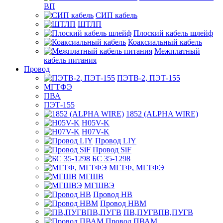
ВП
СИП кабель
ШТЛП
Плоский кабель шлейф
Коаксиальный кабель
Межплатный
кабель питания
Провод
ПЭТВ-2, ПЭТ-155
МГТФЭ
ПВА
ПЭТ-155
1852 (ALPHA WIRE)
H05V-K
H07V-K
Провод LIY
Провод SiF
БС 35-1298
МГТФ, МГТФЭ
МГШВ
МГШВЭ
Провод НВ
Провод НВМ
ПВ,ПУГВПВ,ПУГВ
Провод ПВАМ