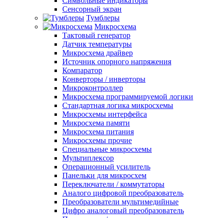
Символьные индикаторы
Сенсорный экран
Тумблеры
Микросхема
Тактовый генератор
Датчик температуры
Микросхема драйвер
Источник опорного напряжения
Компаратор
Конверторы / инверторы
Микроконтроллер
Микросхема программируемой логики
Стандартная логика микросхемы
Микросхемы интерфейса
Микросхема памяти
Микросхема питания
Микросхемы прочие
Специальные микросхемы
Мультиплексор
Операционный усилитель
Панельки для микросхем
Переключатели / коммутаторы
Аналого цифровой преобразователь
Преобразователи мультимедийные
Цифро аналоговый преобразователь