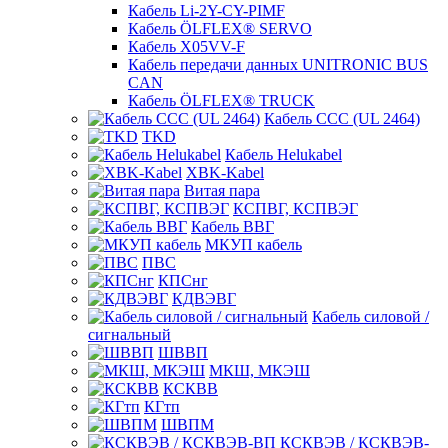
Кабель Li-2Y-CY-PIMF
Кабель ÖLFLEX® SERVO
Кабель X05VV-F
Кабель передачи данных UNITRONIC BUS
CAN
Кабель ÖLFLEX® TRUCK
Кабель CCC (UL 2464)
TKD
Кабель Helukabel
XBK-Kabel
Витая пара
КСПВГ, КСПВЭГ
Кабель ВВГ
МКУП кабель
ПВС
КПСнг
КДВЭВГ
Кабель силовой /
сигнальный
ШВВП
МКШ, МКЭШ
КСКВВ
КГтп
ШВПМ
КСКВЭВ / КСКВЭВ-