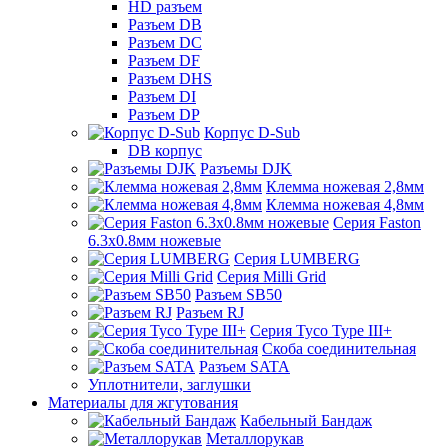
HD разъем
Разъем DB
Разъем DC
Разъем DF
Разъем DHS
Разъем DI
Разъем DP
Корпус D-Sub
DB корпус
Разъемы DJK
Клемма ножевая 2,8мм
Клемма ножевая 4,8мм
Серия Faston
6.3х0.8мм ножевые
Серия LUMBERG
Серия Milli Grid
Разъем SB50
Разъем RJ
Серия Tyco Type III+
Скоба соединительная
Разъем SATA
Уплотнители, заглушки
Материалы для жгутования
Кабельный Бандаж
Металлорукав