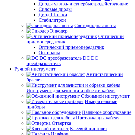
Диоды ультра- и супербыстродействующие
Силовые диоды
Диод Шоттки
Стабилитрон
Светодиодная лента
Энкодер
Оптический
приемопередатчик
Оптический приемопередатчик
Оптопары
DC DC
преобразователь
Ручной инструмент
Антистатический
браслет
Инструмент для зачистки и обрезки кабеля
Обжимной инструмент
Измерительные
приборы
Паяльное оборудование
Протяжка для кабеля
Отвертка
Клеевой пистолет
Надфиль