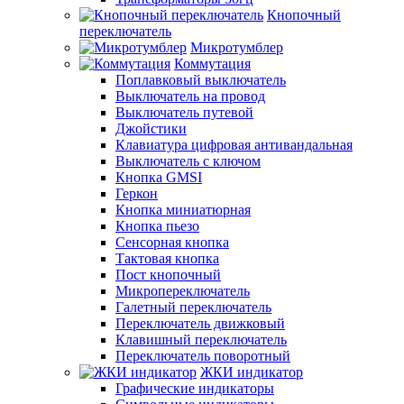
Кнопочный
переключатель
Микротумблер
Коммутация
Поплавковый выключатель
Выключатель на провод
Выключатель путевой
Джойстики
Клавиатура цифровая антивандальная
Выключатель с ключом
Кнопка GMSI
Геркон
Кнопка миниатюрная
Кнопка пьезо
Сенсорная кнопка
Тактовая кнопка
Пост кнопочный
Микропереключатель
Галетный переключатель
Переключатель движковый
Клавишный переключатель
Переключатель поворотный
ЖКИ индикатор
Графические индикаторы