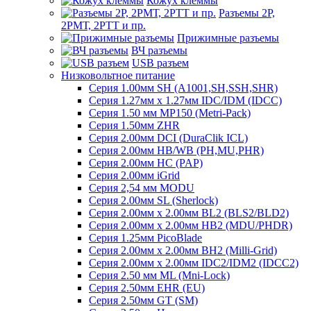
Кожух клеммы
Разъемы 2Р,
2РМТ, 2РТТ и пр.
Прижимные разъемы
ВЧ разъемы
USB разъем
Низковольтное питание
Серия 1.00мм SH (A1001,SH,SSH,SHR)
Серия 1.27мм x 1.27мм IDC/IDM (IDCC)
Серия 1.50 мм MP150 (Metri-Pack)
Серия 1.50мм ZHR
Серия 2.00мм DCI (DuraClik ICL)
Серия 2.00мм HB/WB (PH,MU,PHR)
Серия 2.00мм HC (PAP)
Серия 2.00мм iGrid
Серия 2,54 мм MODU
Серия 2.00мм SL (Sherlock)
Серия 2.00мм x 2.00мм BL2 (BLS2/BLD2)
Серия 2.00мм x 2.00мм HB2 (MDU/PHDR)
Серия 1.25мм PicoBlade
Серия 2.00мм х 2.00мм BH2 (Milli-Grid)
Серия 2.00мм х 2.00мм IDC2/IDM2 (IDCC2)
Серия 2.50 мм ML (Mni-Lock)
Серия 2.50мм EHR (EU)
Серия 2.50мм GT (SM)