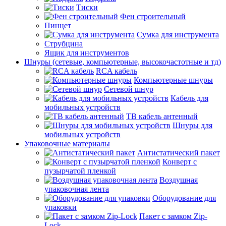
Тиски
Фен строительный
Пинцет
Сумка для инструмента
Струбцина
Ящик для инструментов
Шнуры (сетевые, компьютерные, высокочастотные и тд)
RCA кабель
Компьютерные шнуры
Сетевой шнур
Кабель для
мобильных устройств
ТВ кабель антенный
Шнуры для
мобильных устройств
Упаковочные материалы
Антистатический пакет
Конверт с
пузырчатой пленкой
Воздушная
упаковочная лента
Оборудование для
упаковки
Пакет с замком Zip-
Lock