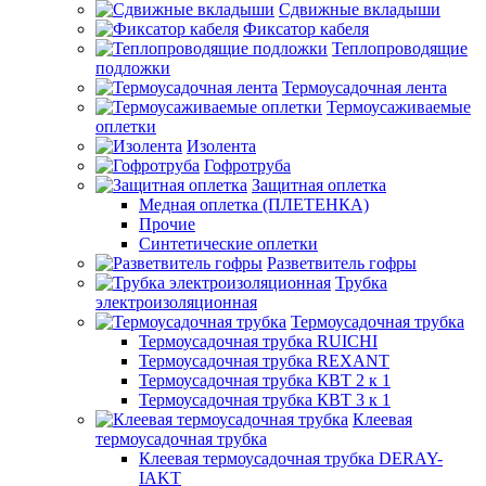
Сдвижные вкладыши
Фиксатор кабеля
Теплопроводящие
подложки
Термоусадочная лента
Термоусаживаемые
оплетки
Изолента
Гофротруба
Защитная оплетка
Медная оплетка (ПЛЕТЕНКА)
Прочие
Синтетические оплетки
Разветвитель гофры
Трубка
электроизоляционная
Термоусадочная трубка
Термоусадочная трубка RUICHI
Термоусадочная трубка REXANT
Термоусадочная трубка КВТ 2 к 1
Термоусадочная трубка КВТ 3 к 1
Клеевая
термоусадочная трубка
Клеевая термоусадочная трубка DERAY-
IAKT