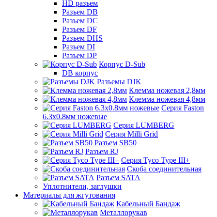
HD разъем
Разъем DB
Разъем DC
Разъем DF
Разъем DHS
Разъем DI
Разъем DP
Корпус D-Sub
DB корпус
Разъемы DJK
Клемма ножевая 2,8мм
Клемма ножевая 4,8мм
Серия Faston
6.3х0.8мм ножевые
Серия LUMBERG
Серия Milli Grid
Разъем SB50
Разъем RJ
Серия Tyco Type III+
Скоба соединительная
Разъем SATA
Уплотнители, заглушки
Материалы для жгутования
Кабельный Бандаж
Металлорукав