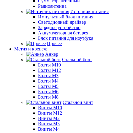
Сумматор антенный
Радиоантенна
Источник питания
Импульсный блок питания
Светодиодный драйвер
Зарядное устройство
Аккумуляторная батарея
Блок питания для ноутбука
Прочее
Метиз и крепеж
Анкер
Стальной болт
Болты М10
Болты М12
Болты М3
Болты М4
Болты М5
Болты М6
Болты М8
Стальной винт
Винты М10
Винты М12
Винты М2
Винты М3
Винты М4