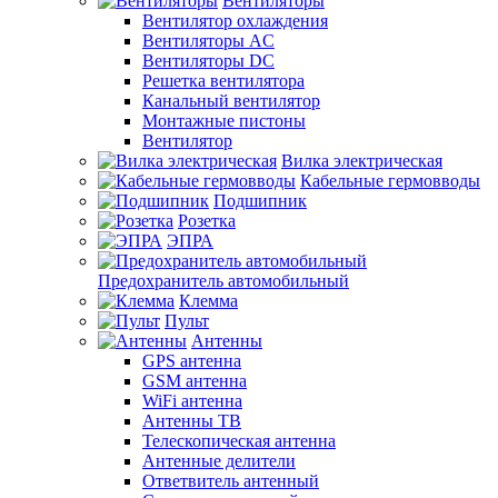
Вентиляторы
Вентилятор охлаждения
Вентиляторы AC
Вентиляторы DC
Решетка вентилятора
Канальный вентилятор
Монтажные пистоны
Вентилятор
Вилка электрическая
Кабельные гермовводы
Подшипник
Розетка
ЭПРА
Предохранитель автомобильный
Клемма
Пульт
Антенны
GPS антенна
GSM антенна
WiFi антенна
Антенны ТВ
Телескопическая антенна
Антенные делители
Ответвитель антенный