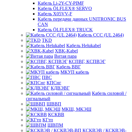
Кабель Li-2Y-CY-PIMF
Кабель ÖLFLEX® SERVO
Кабель X05VV-F
Кабель передачи данных UNITRONIC BUS
CAN
Кабель ÖLFLEX® TRUCK
Кабель CCC (UL 2464)
TKD
Кабель Helukabel
XBK-Kabel
Витая пара
КСПВГ, КСПВЭГ
Кабель ВВГ
МКУП кабель
ПВС
КПСнг
КДВЭВГ
Кабель силовой /
сигнальный
ШВВП
МКШ, МКЭШ
КСКВВ
КГтп
ШВПМ
КСКВЭВ / КСКВЭВ-