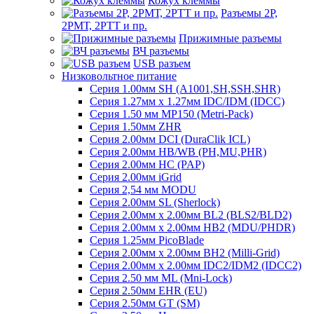
Кожух клеммы
Разъемы 2Р,
2РМТ, 2РТТ и пр.
Прижимные разъемы
ВЧ разъемы
USB разъем
Низковольтное питание
Серия 1.00мм SH (A1001,SH,SSH,SHR)
Серия 1.27мм x 1.27мм IDC/IDM (IDCC)
Серия 1.50 мм MP150 (Metri-Pack)
Серия 1.50мм ZHR
Серия 2.00мм DCI (DuraClik ICL)
Серия 2.00мм HB/WB (PH,MU,PHR)
Серия 2.00мм HC (PAP)
Серия 2.00мм iGrid
Серия 2,54 мм MODU
Серия 2.00мм SL (Sherlock)
Серия 2.00мм x 2.00мм BL2 (BLS2/BLD2)
Серия 2.00мм x 2.00мм HB2 (MDU/PHDR)
Серия 1.25мм PicoBlade
Серия 2.00мм х 2.00мм BH2 (Milli-Grid)
Серия 2.00мм х 2.00мм IDC2/IDM2 (IDCC2)
Серия 2.50 мм ML (Mni-Lock)
Серия 2.50мм EHR (EU)
Серия 2.50мм GT (SM)