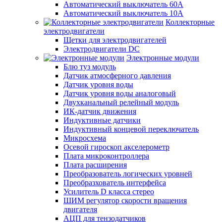
Автоматический выключатель 60А
Автоматический выключатель 10А
Коллекторные
электродвигатели
Щетки для электродвигателей
Электродвигатели DC
Электронные модули
Блю туз модуль
Датчик атмосферного давления
Датчик уровня воды
Датчик уровня воды аналоговый
Двухканальный релейный модуль
ИК-датчик движения
Индуктивные датчики
Индуктивный концевой переключатель
Микросхема
Осевой гироскоп акселерометр
Плата микроконтроллера
Плата расширения
Преобразователь логических уровней
Преобразхователь интерфейса
Усилитель D класса стерео
ШИМ регулятор скорости вращения
двигателя
АЦП для тензодатчиков