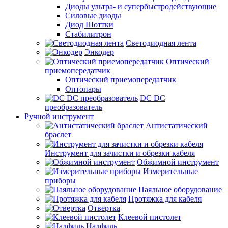
Диоды ультра- и супербыстродействующие
Силовые диоды
Диод Шоттки
Стабилитрон
Светодиодная лента
Энкодер
Оптический
приемопередатчик
Оптический приемопередатчик
Оптопары
DC DC
преобразователь
Ручной инструмент
Антистатический
браслет
Инструмент для зачистки и обрезки кабеля
Обжимной инструмент
Измерительные
приборы
Паяльное оборудование
Протяжка для кабеля
Отвертка
Клеевой пистолет
Надфиль