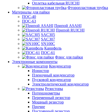
Оплетка кабельная RUICHI
Фторопластовая трубка
Материалы для пайки
ПОС-40
ПОС-63
Припой ASAHI
Припой RUICHI
SAC305
SAC307
SN100C
Канифоль
ПОС-61
Флюс для пайки
Электронные компоненты
Конденсатор
Ионистор
Пленочный конденсатор
Пусковой конденсатор
Электролитический конденсатор
Резисторы
Потенциометры
Переменный резистор
Мощный резистор
Прочие
Постоянный резистор