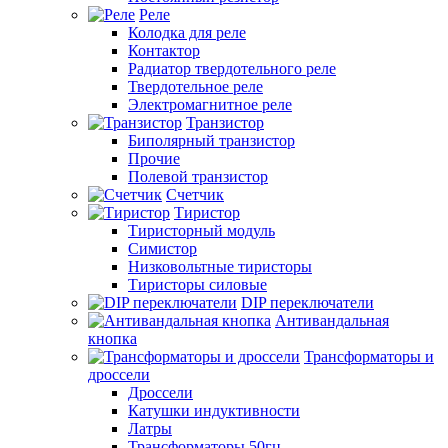
Реле
Колодка для реле
Контактор
Радиатор твердотельного реле
Твердотельное реле
Электромагнитное реле
Транзистор
Биполярный транзистор
Прочие
Полевой транзистор
Счетчик
Тиристор
Тиристорный модуль
Симистор
Низковольтные тиристоры
Тиристоры силовые
DIP переключатели
Антивандальная
кнопка
Трансформаторы и
дроссели
Дроссели
Катушки индуктивности
Латры
Трансформаторы 50гц