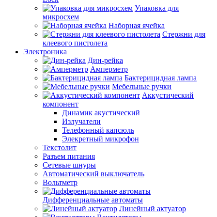
Упаковка для
микросхем
Наборная ячейка
Стержни для
клеевого пистолета
Электроника
Дин-рейка
Амперметр
Бактерицидная лампа
Мебельные ручки
Аккустический
компонент
Динамик акустический
Излучатели
Телефонный капсюль
Элекретный микрофон
Текстолит
Разъем питания
Сетевые шнуры
Автоматический выключатель
Вольтметр
Дифференциальные автоматы
Линейный актуатор