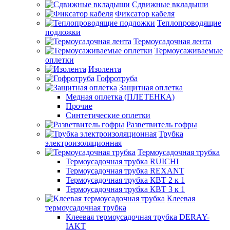
Сдвижные вкладыши
Фиксатор кабеля
Теплопроводящие
подложки
Термоусадочная лента
Термоусаживаемые
оплетки
Изолента
Гофротруба
Защитная оплетка
Медная оплетка (ПЛЕТЕНКА)
Прочие
Синтетические оплетки
Разветвитель гофры
Трубка
электроизоляционная
Термоусадочная трубка
Термоусадочная трубка RUICHI
Термоусадочная трубка REXANT
Термоусадочная трубка КВТ 2 к 1
Термоусадочная трубка КВТ 3 к 1
Клеевая
термоусадочная трубка
Клеевая термоусадочная трубка DERAY-
IAKT