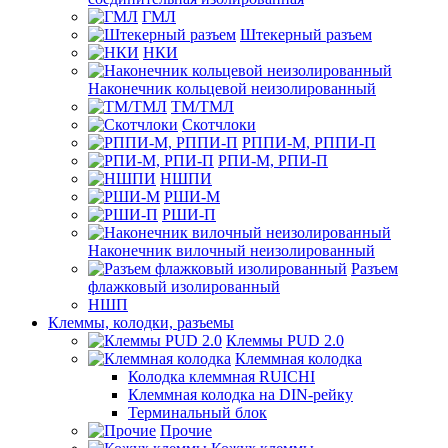
ГМЛ
Штекерный разъем
НКИ
Наконечник кольцевой неизолированный
ТМ/ТМЛ
Скотчлоки
РППИ-М, РППИ-П
РПИ-М, РПИ-П
НШПИ
РШИ-М
РШИ-П
Наконечник вилочный неизолированный
Разъем
флажковый изолированный
НШП
Клеммы, колодки, разъемы
Клеммы PUD 2.0
Клеммная колодка
Колодка клеммная RUICHI
Клеммная колодка на DIN-рейку
Терминальный блок
Прочие