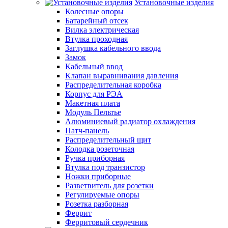
Установочные изделия
Колесные опоры
Батарейный отсек
Вилка электрическая
Втулка проходная
Заглушка кабельного ввода
Замок
Кабельный ввод
Клапан выравнивания давления
Распределительная коробка
Корпус для РЭА
Макетная плата
Модуль Пельтье
Алюминиевый радиатор охлаждения
Патч-панель
Распределительный щит
Колодка розеточная
Ручка приборная
Втулка под транзистор
Ножки приборные
Разветвитель для розетки
Регулируемые опоры
Розетка разборная
Феррит
Ферритовый сердечник