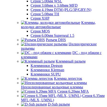
Серия 5.00мм WSL
Серия 3.68мм х 3.68мм MFD
Серия 4.19мм DTM (PLG/3P/GRY/N)
Серия 5.08мм TH
Серия XHP
Клеммы,
колодки автомобильные
Серия MQS
Серия 6.00мм Superseal 1.5
Разъем DHS
Цилиндрические
разъемы
DC - под обжим с
клеммами
Клеммный разъем
Клеммники Degson
Клеммники Klemsan
Клеммники SUPU
Клемма лепесток
Неизолированные кольцевые клеммы
Серия 6.20мм MFA
Серия 6.35мм
MFL (MLX, UMNL)
D-Sub разъем