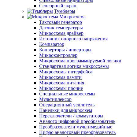
Символьные индикаторы
Сенсорный экран
Тумблеры
Микросхема
Тактовый генератор
Датчик температуры
Микросхема драйвер
Источник опорного напряжения
Компаратор
Конверторы / инверторы
Микроконтроллер
Микросхема программируемой логики
Стандартная логика микросхемы
Микросхемы интерфейса
Микросхема памяти
Микросхема питания
Микросхемы прочие
Специальные микросхемы
Мультиплексор
Операционный усилитель
Панельки для микросхем
Переключатели / коммутаторы
Аналого цифровой преобразователь
Преобразователи мультимедийные
Цифро аналоговый преобразователь