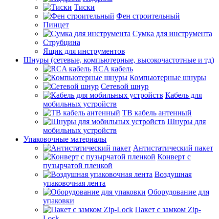
Тиски
Фен строительный
Пинцет
Сумка для инструмента
Струбцина
Ящик для инструментов
Шнуры (сетевые, компьютерные, высокочастотные и тд)
RCA кабель
Компьютерные шнуры
Сетевой шнур
Кабель для
мобильных устройств
ТВ кабель антенный
Шнуры для
мобильных устройств
Упаковочные материалы
Антистатический пакет
Конверт с
пузырчатой пленкой
Воздушная
упаковочная лента
Оборудование для
упаковки
Пакет с замком Zip-
Lock