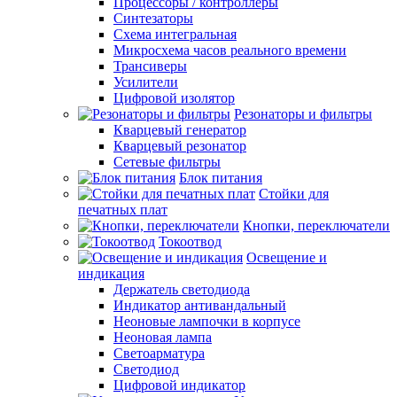
Процессоры / контроллеры
Синтезаторы
Схема интегральная
Микросхема часов реального времени
Трансиверы
Усилители
Цифровой изолятор
Резонаторы и фильтры
Кварцевый генератор
Кварцевый резонатор
Сетевые фильтры
Блок питания
Стойки для
печатных плат
Кнопки, переключатели
Токоотвод
Освещение и
индикация
Держатель светодиода
Индикатор антивандальный
Неоновые лампочки в корпусе
Неоновая лампа
Светоарматура
Светодиод
Цифровой индикатор