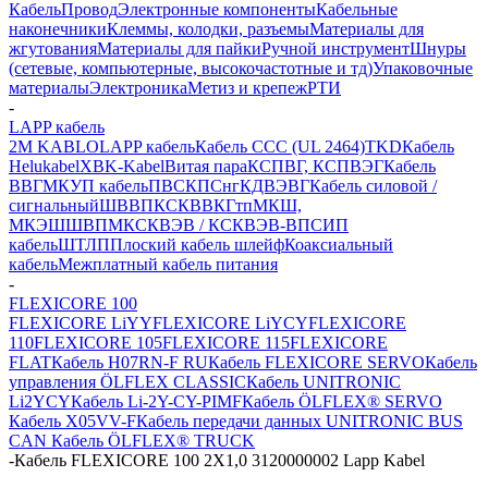
Кабель
Провод
Электронные компоненты
Кабельные
наконечники
Клеммы, колодки, разъемы
Материалы для
жгутования
Материалы для пайки
Ручной инструмент
Шнуры
(сетевые, компьютерные, высокочастотные и тд)
Упаковочные
материалы
Электроника
Метиз и крепеж
РТИ
-
LAPP кабель
2M KABLO
LAPP кабель
Кабель CCC (UL 2464)
TKD
Кабель
Helukabel
XBK-Kabel
Витая пара
КСПВГ, КСПВЭГ
Кабель
ВВГ
МКУП кабель
ПВС
КПСнг
КДВЭВГ
Кабель силовой /
сигнальный
ШВВП
КСКВВ
КГтп
МКШ,
МКЭШ
ШВПМ
КСКВЭВ / КСКВЭВ-ВП
СИП
кабель
ШТЛП
Плоский кабель шлейф
Коаксиальный
кабель
Межплатный кабель питания
-
FLEXICORE 100
FLEXICORE LiYY
FLEXICORE LiYCY
FLEXICORE
110
FLEXICORE 105
FLEXICORE 115
FLEXICORE
FLAT
Кабель H07RN-F RU
Кабель FLEXICORE SERVO
Кабель
управления ÖLFLEX CLASSIC
Кабель UNITRONIC
Li2YCY
Кабель Li-2Y-CY-PIMF
Кабель ÖLFLEX® SERVO
Кабель X05VV-F
Кабель передачи данных UNITRONIC BUS
CAN
Кабель ÖLFLEX® TRUCK
-
Кабель FLEXICORE 100 2X1,0 3120000002 Lapp Kabel