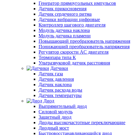
Генератор прямоугольных импульсов
Датчик прикосновения
Датчик сердечного ритма
Датчики вибрации цифровые
Контроллер шагового двигателя
Модуль датчика наклона
Модуль датчика пламени
Повышающий преобразователь напряжения
Понижающий преобразователь напряжения
Регулятор скорости AC двигателя
Термопара типа К
Ультразвуковой датчик расстояния
Датчики
Датчик газа
Датчик давления
Датчик наклона
Датчик расхода воды
Датчик температуры
Диод
Выпрямительный диод
Силовой модуль
Защитный диод
Диоды высокочастотные переключающие
Диодный мост
Быстровосстанавливающийся диод