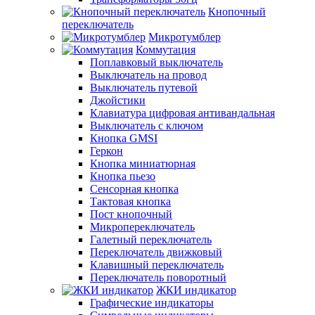
Кнопочный
переключатель
Микротумблер
Коммутация
Поплавковый выключатель
Выключатель на провод
Выключатель путевой
Джойстики
Клавиатура цифровая антивандальная
Выключатель с ключом
Кнопка GMSI
Геркон
Кнопка миниатюрная
Кнопка пьезо
Сенсорная кнопка
Тактовая кнопка
Пост кнопочный
Микропереключатель
Галетный переключатель
Переключатель движковый
Клавишный переключатель
Переключатель поворотный
ЖКИ индикатор
Графические индикаторы