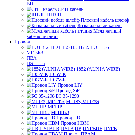
ВП
СИП кабель
ШТЛП
Плоский кабель шлейф
Коаксиальный кабель
Межплатный
кабель питания
Провод
ПЭТВ-2, ПЭТ-155
МГТФЭ
ПВА
ПЭТ-155
1852 (ALPHA WIRE)
H05V-K
H07V-K
Провод LIY
Провод SiF
БС 35-1298
МГТФ, МГТФЭ
МГШВ
МГШВЭ
Провод НВ
Провод НВМ
ПВ,ПУГВПВ,ПУГВ
Провод ПВАМ