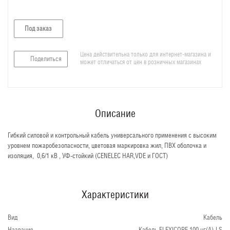
Под заказ
Цена действительна только для интернет-магазина и
Поделиться
может отличаться от цен в розничных магазинах
Описание
Гибкий силовой и контрольный кабель универсального применения c высоким
уровнем пожаробезопасности, цветовая маркировка жил, ПВХ оболочка и
изоляция, 0,6/1 кВ , УФ-стойкий (CENELEC HAR,VDE и ГОСТ)
Характеристики
Вид
Кабель
Название
Кабель FLEXICORE 100 нг(А)-LS