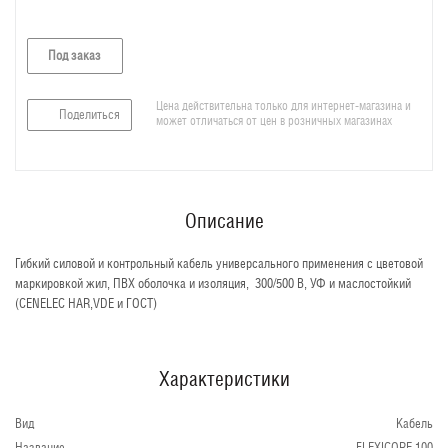
Под заказ
Цена действительна только для интернет-магазина и
Поделиться
может отличаться от цен в розничных магазинах
Описание
Гибкий силовой и контрольный кабель универсального применения с цветовой
маркировкой жил, ПВХ оболочка и изоляция, 300/500 В, УФ и маслостойкий
(CENELEC HAR,VDE и ГОСТ)
Характеристики
Вид
Кабель
Название
FLEXICORE 100