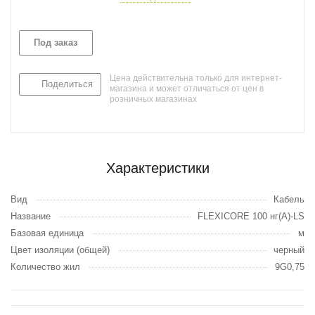
Под заказ
Цена действительна только для интернет-
Поделиться
магазина и может отличаться от цен в
розничных магазинах
Характеристики
Вид
Кабель
Название
FLEXICORE 100 нг(А)-LS
Базовая единица
м
Цвет изоляции (общей)
черный
Количество жил
9G0,75