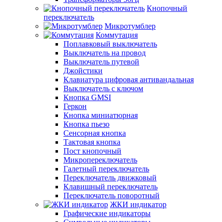
Кнопочный
переключатель
Микротумблер
Коммутация
Поплавковый выключатель
Выключатель на провод
Выключатель путевой
Джойстики
Клавиатура цифровая антивандальная
Выключатель с ключом
Кнопка GMSI
Геркон
Кнопка миниатюрная
Кнопка пьезо
Сенсорная кнопка
Тактовая кнопка
Пост кнопочный
Микропереключатель
Галетный переключатель
Переключатель движковый
Клавишный переключатель
Переключатель поворотный
ЖКИ индикатор
Графические индикаторы