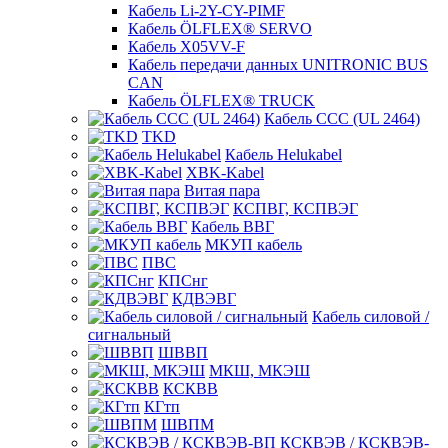
Кабель Li-2Y-CY-PIMF
Кабель ÖLFLEX® SERVO
Кабель X05VV-F
Кабель передачи данных UNITRONIC BUS
CAN
Кабель ÖLFLEX® TRUCK
Кабель CCC (UL 2464)
TKD
Кабель Helukabel
XBK-Kabel
Витая пара
КСПВГ, КСПВЭГ
Кабель ВВГ
МКУП кабель
ПВС
КПСнг
КДВЭВГ
Кабель силовой /
сигнальный
ШВВП
МКШ, МКЭШ
КСКВВ
КГтп
ШВПМ
КСКВЭВ / КСКВЭВ-