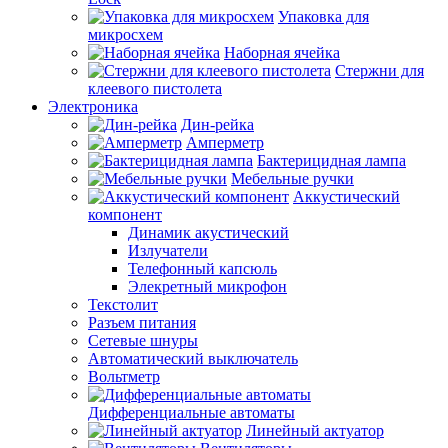
Упаковка для
микросхем
Наборная ячейка
Стержни для
клеевого пистолета
Электроника
Дин-рейка
Амперметр
Бактерицидная лампа
Мебельные ручки
Аккустический
компонент
Динамик акустический
Излучатели
Телефонный капсюль
Элекретный микрофон
Текстолит
Разъем питания
Сетевые шнуры
Автоматический выключатель
Вольтметр
Дифференциальные автоматы
Линейный актуатор