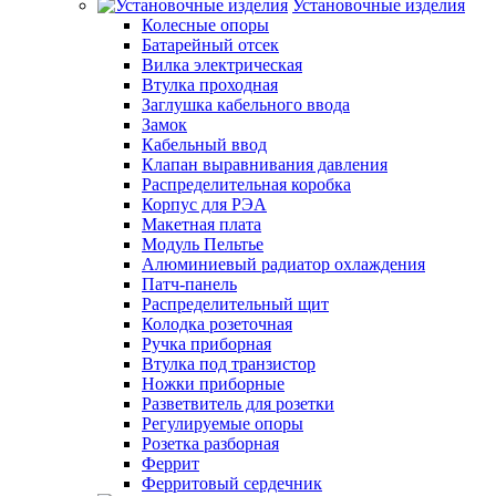
Установочные изделия
Колесные опоры
Батарейный отсек
Вилка электрическая
Втулка проходная
Заглушка кабельного ввода
Замок
Кабельный ввод
Клапан выравнивания давления
Распределительная коробка
Корпус для РЭА
Макетная плата
Модуль Пельтье
Алюминиевый радиатор охлаждения
Патч-панель
Распределительный щит
Колодка розеточная
Ручка приборная
Втулка под транзистор
Ножки приборные
Разветвитель для розетки
Регулируемые опоры
Розетка разборная
Феррит
Ферритовый сердечник