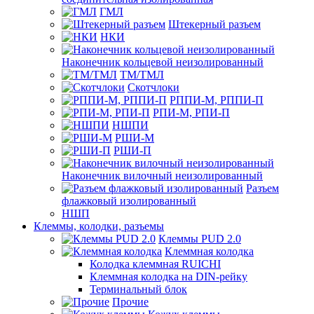
ГМЛ
Штекерный разъем
НКИ
Наконечник кольцевой неизолированный
ТМ/ТМЛ
Скотчлоки
РППИ-М, РППИ-П
РПИ-М, РПИ-П
НШПИ
РШИ-М
РШИ-П
Наконечник вилочный неизолированный
Разъем
флажковый изолированный
НШП
Клеммы, колодки, разъемы
Клеммы PUD 2.0
Клеммная колодка
Колодка клеммная RUICHI
Клеммная колодка на DIN-рейку
Терминальный блок
Прочие