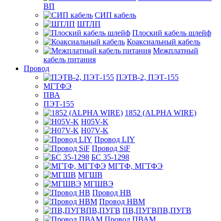
ВП
СИП кабель
ШТЛП
Плоский кабель шлейф
Коаксиальный кабель
Межплатный
кабель питания
Провод
ПЭТВ-2, ПЭТ-155
МГТФЭ
ПВА
ПЭТ-155
1852 (ALPHA WIRE)
H05V-K
H07V-K
Провод LIY
Провод SiF
БС 35-1298
МГТФ, МГТФЭ
МГШВ
МГШВЭ
Провод НВ
Провод НВМ
ПВ,ПУГВПВ,ПУГВ
Провод ПВАМ