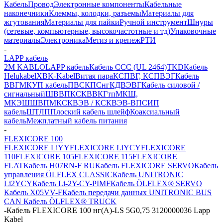
Кабель
Провод
Электронные компоненты
Кабельные
наконечники
Клеммы, колодки, разъемы
Материалы для
жгутования
Материалы для пайки
Ручной инструмент
Шнуры
(сетевые, компьютерные, высокочастотные и тд)
Упаковочные
материалы
Электроника
Метиз и крепеж
РТИ
-
LAPP кабель
2M KABLO
LAPP кабель
Кабель CCC (UL 2464)
TKD
Кабель
Helukabel
XBK-Kabel
Витая пара
КСПВГ, КСПВЭГ
Кабель
ВВГ
МКУП кабель
ПВС
КПСнг
КДВЭВГ
Кабель силовой /
сигнальный
ШВВП
КСКВВ
КГтп
МКШ,
МКЭШ
ШВПМ
КСКВЭВ / КСКВЭВ-ВП
СИП
кабель
ШТЛП
Плоский кабель шлейф
Коаксиальный
кабель
Межплатный кабель питания
-
FLEXICORE 100
FLEXICORE LiYY
FLEXICORE LiYCY
FLEXICORE
110
FLEXICORE 105
FLEXICORE 115
FLEXICORE
FLAT
Кабель H07RN-F RU
Кабель FLEXICORE SERVO
Кабель
управления ÖLFLEX CLASSIC
Кабель UNITRONIC
Li2YCY
Кабель Li-2Y-CY-PIMF
Кабель ÖLFLEX® SERVO
Кабель X05VV-F
Кабель передачи данных UNITRONIC BUS
CAN
Кабель ÖLFLEX® TRUCK
-
Кабель FLEXICORE 100 нг(А)-LS 5G0,75 3120000036 Lapp
Kabel