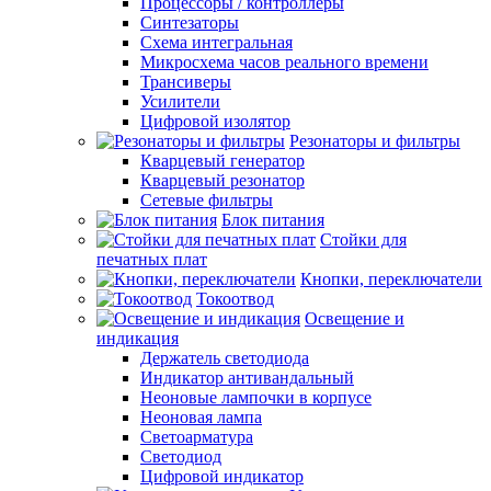
Процессоры / контроллеры
Синтезаторы
Схема интегральная
Микросхема часов реального времени
Трансиверы
Усилители
Цифровой изолятор
Резонаторы и фильтры
Кварцевый генератор
Кварцевый резонатор
Сетевые фильтры
Блок питания
Стойки для
печатных плат
Кнопки, переключатели
Токоотвод
Освещение и
индикация
Держатель светодиода
Индикатор антивандальный
Неоновые лампочки в корпусе
Неоновая лампа
Светоарматура
Светодиод
Цифровой индикатор