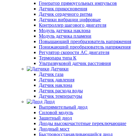
Генератор прямоугольных импульсов
Датчик прикосновения
Датчик сердечного ритма
Датчики вибрации цифровые
Контроллер шагового двигателя
Модуль датчика наклона
Модуль датчика пламени
Повышающий преобразователь напряжения
Понижающий преобразователь напряжения
Регулятор скорости AC двигателя
Термопара типа К
Ультразвуковой датчик расстояния
Датчики
Датчик газа
Датчик давления
Датчик наклона
Датчик расхода воды
Датчик температуры
Диод
Выпрямительный диод
Силовой модуль
Защитный диод
Диоды высокочастотные переключающие
Диодный мост
Быстровосстанавливающийся диод