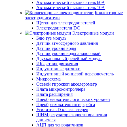
Автоматический выключатель 60А
Автоматический выключатель 10А
Коллекторные
электродвигатели
Щетки для электродвигателей
Электродвигатели DC
Электронные модули
Блю туз модуль
Датчик атмосферного давления
Датчик уровня воды
Датчик уровня воды аналоговый
Двухканальный релейный модуль
ИК-датчик движения
Индуктивные датчики
Индуктивный концевой переключатель
Микросхема
Осевой гироскоп акселерометр
Плата микроконтроллера
Плата расширения
Преобразователь логических уровней
Преобразхователь интерфейса
Усилитель D класса стерео
ШИМ регулятор скорости вращения
двигателя
АЦП для тензодатчиков