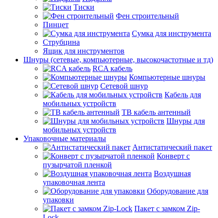
Тиски
Фен строительный
Пинцет
Сумка для инструмента
Струбцина
Ящик для инструментов
Шнуры (сетевые, компьютерные, высокочастотные и тд)
RCA кабель
Компьютерные шнуры
Сетевой шнур
Кабель для
мобильных устройств
ТВ кабель антенный
Шнуры для
мобильных устройств
Упаковочные материалы
Антистатический пакет
Конверт с
пузырчатой пленкой
Воздушная
упаковочная лента
Оборудование для
упаковки
Пакет с замком Zip-
Lock