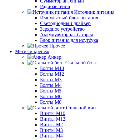
Сумматор антенный
Радиоантенна
Источник питания
Импульсный блок питания
Светодиодный драйвер
Зарядное устройство
Аккумуляторная батарея
Блок питания для ноутбука
Прочее
Метиз и крепеж
Анкер
Стальной болт
Болты М10
Болты М12
Болты М3
Болты М4
Болты М5
Болты М6
Болты М8
Стальной винт
Винты М10
Винты М12
Винты М2
Винты М3
Винты М4