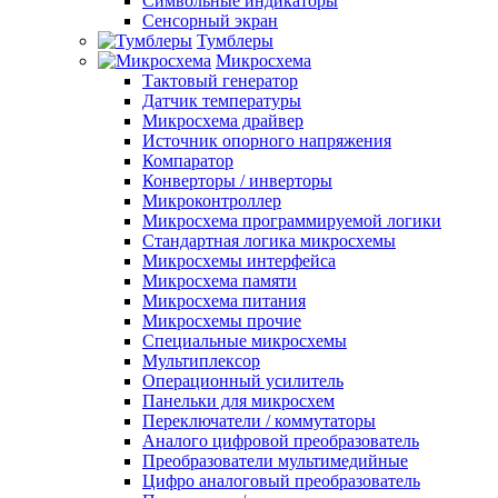
Символьные индикаторы
Сенсорный экран
Тумблеры
Микросхема
Тактовый генератор
Датчик температуры
Микросхема драйвер
Источник опорного напряжения
Компаратор
Конверторы / инверторы
Микроконтроллер
Микросхема программируемой логики
Стандартная логика микросхемы
Микросхемы интерфейса
Микросхема памяти
Микросхема питания
Микросхемы прочие
Специальные микросхемы
Мультиплексор
Операционный усилитель
Панельки для микросхем
Переключатели / коммутаторы
Аналого цифровой преобразователь
Преобразователи мультимедийные
Цифро аналоговый преобразователь