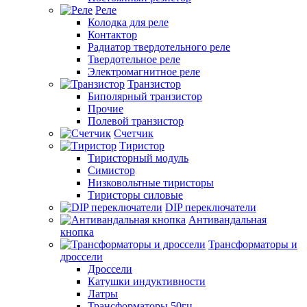
Реле
Колодка для реле
Контактор
Радиатор твердотельного реле
Твердотельное реле
Электромагнитное реле
Транзистор
Биполярный транзистор
Прочие
Полевой транзистор
Счетчик
Тиристор
Тиристорный модуль
Симистор
Низковольтные тиристоры
Тиристоры силовые
DIP переключатели
Антивандальная
кнопка
Трансформаторы и
дроссели
Дроссели
Катушки индуктивности
Латры
Трансформаторы 50гц