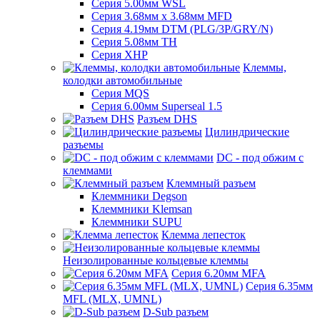
Серия 5.00мм WSL
Серия 3.68мм х 3.68мм MFD
Серия 4.19мм DTM (PLG/3P/GRY/N)
Серия 5.08мм TH
Серия XHP
Клеммы,
колодки автомобильные
Серия MQS
Серия 6.00мм Superseal 1.5
Разъем DHS
Цилиндрические
разъемы
DC - под обжим с
клеммами
Клеммный разъем
Клеммники Degson
Клеммники Klemsan
Клеммники SUPU
Клемма лепесток
Неизолированные кольцевые клеммы
Серия 6.20мм MFA
Серия 6.35мм
MFL (MLX, UMNL)
D-Sub разъем