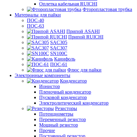
Оплетка кабельная RUICHI
Фторопластовая трубка
Материалы для пайки
ПОС-40
ПОС-63
Припой ASAHI
Припой RUICHI
SAC305
SAC307
SN100C
Канифоль
ПОС-61
Флюс для пайки
Электронные компоненты
Конденсатор
Ионистор
Пленочный конденсатор
Пусковой конденсатор
Электролитический конденсатор
Резисторы
Потенциометры
Переменный резистор
Мощный резистор
Прочие
Постоянный резистор