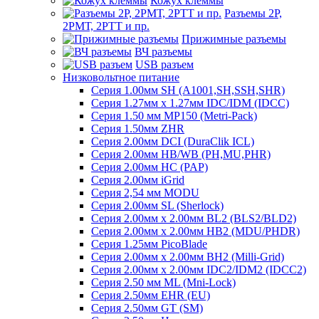
Кожух клеммы
Разъемы 2Р,
2РМТ, 2РТТ и пр.
Прижимные разъемы
ВЧ разъемы
USB разъем
Низковольтное питание
Серия 1.00мм SH (A1001,SH,SSH,SHR)
Серия 1.27мм x 1.27мм IDC/IDM (IDCC)
Серия 1.50 мм MP150 (Metri-Pack)
Серия 1.50мм ZHR
Серия 2.00мм DCI (DuraClik ICL)
Серия 2.00мм HB/WB (PH,MU,PHR)
Серия 2.00мм HC (PAP)
Серия 2.00мм iGrid
Серия 2,54 мм MODU
Серия 2.00мм SL (Sherlock)
Серия 2.00мм x 2.00мм BL2 (BLS2/BLD2)
Серия 2.00мм x 2.00мм HB2 (MDU/PHDR)
Серия 1.25мм PicoBlade
Серия 2.00мм х 2.00мм BH2 (Milli-Grid)
Серия 2.00мм х 2.00мм IDC2/IDM2 (IDCC2)
Серия 2.50 мм ML (Mni-Lock)
Серия 2.50мм EHR (EU)
Серия 2.50мм GT (SM)