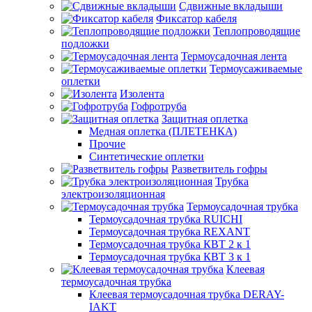
Сдвижные вкладыши
Фиксатор кабеля
Теплопроводящие
подложки
Термоусадочная лента
Термоусаживаемые
оплетки
Изолента
Гофротруба
Защитная оплетка
Медная оплетка (ПЛЕТЕНКА)
Прочие
Синтетические оплетки
Разветвитель гофры
Трубка
электроизоляционная
Термоусадочная трубка
Термоусадочная трубка RUICHI
Термоусадочная трубка REXANT
Термоусадочная трубка КВТ 2 к 1
Термоусадочная трубка КВТ 3 к 1
Клеевая
термоусадочная трубка
Клеевая термоусадочная трубка DERAY-
IAKT