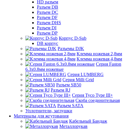
HD разъем
Разъем DB
Разъем DC
Разъем DF
Разъем DHS
Разъем DI
Разъем DP
Корпус D-Sub
DB корпус
Разъемы DJK
Клемма ножевая 2,8мм
Клемма ножевая 4,8мм
Серия Faston
6.3х0.8мм ножевые
Серия LUMBERG
Серия Milli Grid
Разъем SB50
Разъем RJ
Серия Tyco Type III+
Скоба соединительная
Разъем SATA
Уплотнители, заглушки
Материалы для жгутования
Кабельный Бандаж
Металлорукав