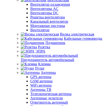
Вентиляторы
Вентилятор охлаждения
Вентиляторы AC
Вентиляторы DC
Решетка вентилятора
Канальный вентилятор
Монтажные пистоны
Вентилятор
Вилка электрическая
Кабельные гермовводы
Подшипник
Розетка
ЭПРА
Предохранитель автомобильный
Клемма
Пульт
Антенны
GPS антенна
GSM антенна
WiFi антенна
Антенны ТВ
Телескопическая антенна
Антенные делители
Ответвитель антенный