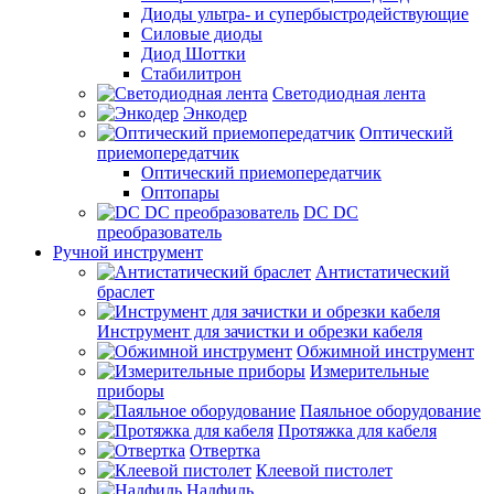
Диоды ультра- и супербыстродействующие
Силовые диоды
Диод Шоттки
Стабилитрон
Светодиодная лента
Энкодер
Оптический
приемопередатчик
Оптический приемопередатчик
Оптопары
DC DC
преобразователь
Ручной инструмент
Антистатический
браслет
Инструмент для зачистки и обрезки кабеля
Обжимной инструмент
Измерительные
приборы
Паяльное оборудование
Протяжка для кабеля
Отвертка
Клеевой пистолет
Надфиль