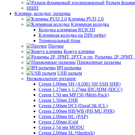
Разъем флаж
НШП
Клеммы, колодки, разъемы
Клеммы PUD 2.0
Клеммная колодка
Колодка клеммная RUICHI
Клеммная колодка на DIN-рейку
Терминальный блок
Прочие
Кожух клеммы
Разъемы 2Р, 2РМТ,
Прижимные разъемы
ВЧ разъемы
USB разъем
Низковольтное питание
Серия 1.00мм SH (A1001,SH,SSH,SHR)
Серия 1.27мм x 1.27мм IDC/IDM (IDCC)
Серия 1.50 мм MP150 (Metri-Pack)
Серия 1.50мм ZHR
Серия 2.00мм DCI (DuraClik ICL)
Серия 2.00мм HB/WB (PH,MU,PHR)
Серия 2.00мм HC (PAP)
Серия 2.00мм iGrid
Серия 2,54 мм MODU
Серия 2.00мм SL (Sherlock)