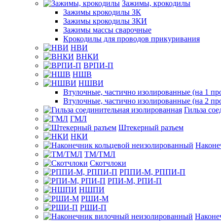
Зажимы, крокодилы
Зажимы крокодилы ЗК
Зажимы крокодилы ЗКИ
Зажимы массы сварочные
Крокодилы для проводов прикуривания
НВИ
ВНКИ
ВРПИ-П
НШВ
НШВИ
Втулочные, частично изолированные (на 1 пр
Втулочные, частично изолированные (на 2 пр
Гильза со
ГМЛ
Штекерный разъем
НКИ
Наконе
ТМ/ТМЛ
Скотчлоки
РППИ-М, РППИ-П
РПИ-М, РПИ-П
НШПИ
РШИ-М
РШИ-П
Наконе