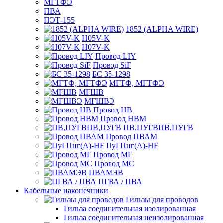
МГТФЭ
ПВА
ПЭТ-155
1852 (ALPHA WIRE)
H05V-K
H07V-K
Провод LIY
Провод SiF
БС 35-1298
МГТФ, МГТФЭ
МГШВ
МГШВЭ
Провод НВ
Провод НВМ
ПВ,ПУГВПВ,ПУГВ
Провод ПВАМ
ПуГПнг(A)-HF
Провод МГ
Провод МС
ПВАМЭВ
ПГВА / ПВА
Кабельные наконечники
Гильзы для проводов
Гильза соединительная изолированная
Гильза соединительная неизолированная