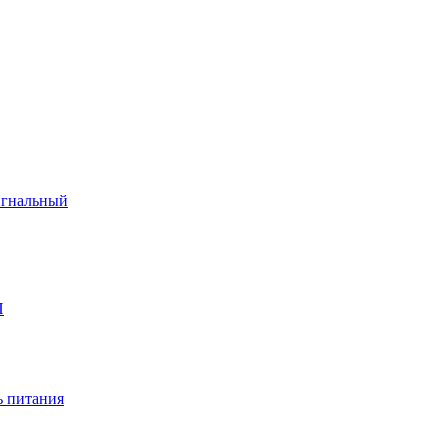
игнальный
П
 питания