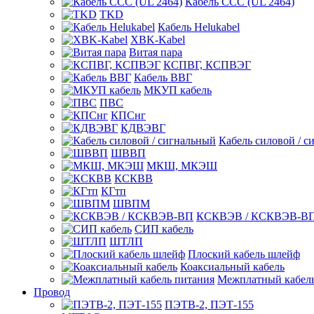
Кабель CCC (UL 2464)
TKD
Кабель Helukabel
XBK-Kabel
Витая пара
КСПВГ, КСПВЭГ
Кабель ВВГ
МКУП кабель
ПВС
КПСнг
КДВЭВГ
Кабель силовой / с
ШВВП
МКШ, МКЭШ
КСКВВ
КГтп
ШВПМ
КСКВЭВ / КСКВЭВ-В
СИП кабель
ШТЛП
Плоский кабель шлейф
Коаксиальный кабель
Межплатный кабель
Провод
ПЭТВ-2, ПЭТ-155