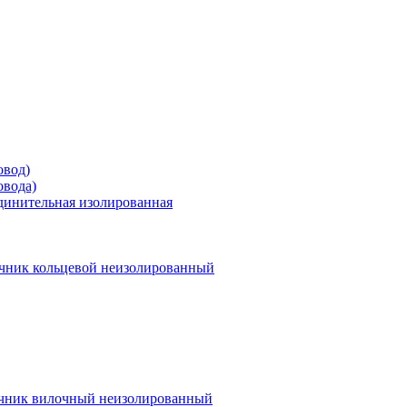
овод)
овода)
единительная изолированная
чник кольцевой неизолированный
чник вилочный неизолированный