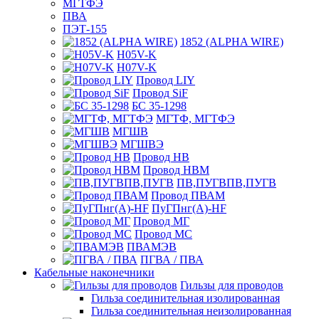
МГТФЭ
ПВА
ПЭТ-155
1852 (ALPHA WIRE)
H05V-K
H07V-K
Провод LIY
Провод SiF
БС 35-1298
МГТФ, МГТФЭ
МГШВ
МГШВЭ
Провод НВ
Провод НВМ
ПВ,ПУГВПВ,ПУГВ
Провод ПВАМ
ПуГПнг(A)-HF
Провод МГ
Провод МС
ПВАМЭВ
ПГВА / ПВА
Кабельные наконечники
Гильзы для проводов
Гильза соединительная изолированная
Гильза соединительная неизолированная