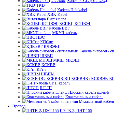
Кабель CCC (UL 2464)
TKD
Кабель Helukabel
XBK-Kabel
Витая пара
КСПВГ, КСПВЭГ
Кабель ВВГ
МКУП кабель
ПВС
КПСнг
КДВЭВГ
Кабель силовой / с
ШВВП
МКШ, МКЭШ
КСКВВ
КГтп
ШВПМ
КСКВЭВ / КСКВЭВ-В
СИП кабель
ШТЛП
Плоский кабель шлейф
Коаксиальный кабель
Межплатный кабель
Провод
ПЭТВ-2, ПЭТ-155