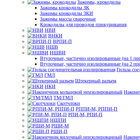
Зажимы, крокодилы
Зажимы крокодилы ЗК
Зажимы крокодилы ЗКИ
Зажимы массы сварочные
Крокодилы для проводов прикуривания
НВИ
ВНКИ
ВРПИ-П
НШВ
НШВИ
Втулочные, частично изолированные (на 1 пр
Втулочные, частично изолированные (на 2 пр
Гильза со
ГМЛ
Штекерный разъем
НКИ
Наконе
ТМ/ТМЛ
Скотчлоки
РППИ-М, РППИ-П
РПИ-М, РПИ-П
НШПИ
РШИ-М
РШИ-П
Наконе