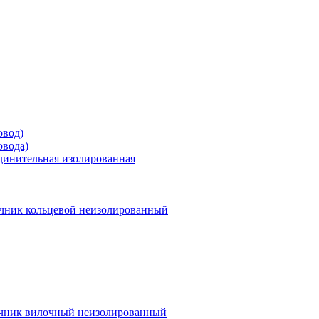
овод)
овода)
единительная изолированная
чник кольцевой неизолированный
чник вилочный неизолированный