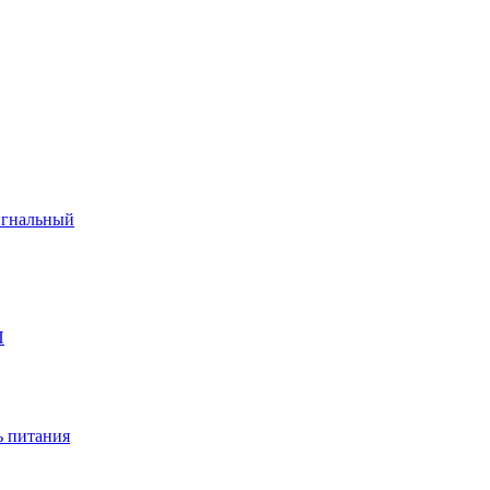
игнальный
П
 питания