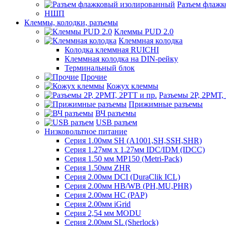
Разъем флаж
НШП
Клеммы, колодки, разъемы
Клеммы PUD 2.0
Клеммная колодка
Колодка клеммная RUICHI
Клеммная колодка на DIN-рейку
Терминальный блок
Прочие
Кожух клеммы
Разъемы 2Р, 2РМТ,
Прижимные разъемы
ВЧ разъемы
USB разъем
Низковольтное питание
Серия 1.00мм SH (A1001,SH,SSH,SHR)
Серия 1.27мм x 1.27мм IDC/IDM (IDCC)
Серия 1.50 мм MP150 (Metri-Pack)
Серия 1.50мм ZHR
Серия 2.00мм DCI (DuraClik ICL)
Серия 2.00мм HB/WB (PH,MU,PHR)
Серия 2.00мм HC (PAP)
Серия 2.00мм iGrid
Серия 2,54 мм MODU
Серия 2.00мм SL (Sherlock)