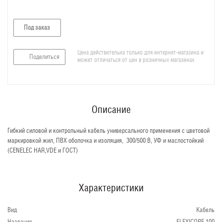
Под заказ
Цена действительна только для интернет-магазина и
Поделиться
может отличаться от цен в розничных магазинах
Описание
Гибкий силовой и контрольный кабель универсального применения с цветовой
маркировкой жил, ПВХ оболочка и изоляция, 300/500 В, УФ и маслостойкий
(CENELEC HAR,VDE и ГОСТ)
Характеристики
Вид
Кабель
Название
FLEXICORE 100