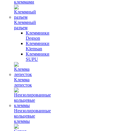
клеммами
Клеммный
разъем
Клеммники
Degson
Клеммники
Klemsan
Клеммники
SUPU
Клемма
лепесток
Неизолированные
кольцевые
клеммы