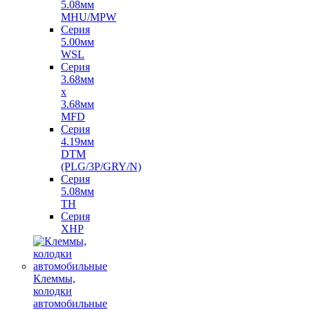
5.08мм
MHU/MPW
Серия
5.00мм
WSL
Серия
3.68мм
х
3.68мм
MFD
Серия
4.19мм
DTM
(PLG/3P/GRY/N)
Серия
5.08мм
TH
Серия
XHP
Клеммы,
колодки
автомобильные