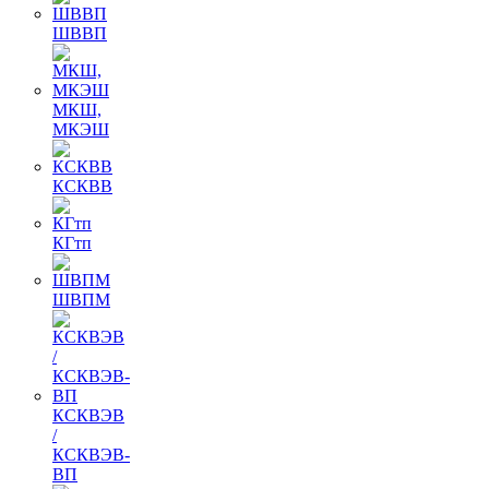
ШВВП
МКШ,
МКЭШ
КСКВВ
КГтп
ШВПМ
КСКВЭВ
/
КСКВЭВ-
ВП