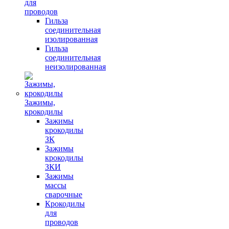
для
проводов
Гильза
соединительная
изолированная
Гильза
соединительная
неизолированная
Зажимы,
крокодилы
Зажимы
крокодилы
ЗК
Зажимы
крокодилы
ЗКИ
Зажимы
массы
сварочные
Крокодилы
для
проводов