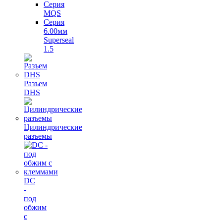
Серия
MQS
Серия
6.00мм
Superseal
1.5
Разъем
DHS
Цилиндрические
разъемы
DC
-
под
обжим
с