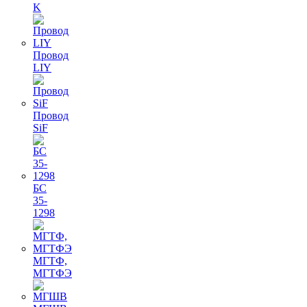
K
Провод
LIY
Провод
SiF
БС
35-
1298
МГТФ,
МГТФЭ