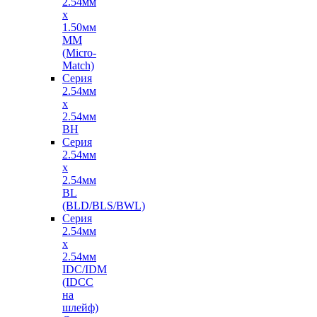
2.54мм
х
1.50мм
MM
(Micro-
Match)
Серия
2.54мм
х
2.54мм
BH
Серия
2.54мм
х
2.54мм
BL
(BLD/BLS/BWL)
Серия
2.54мм
х
2.54мм
IDC/IDM
(IDCC
на
шлейф)