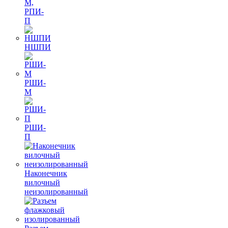
М,
РПИ-
П
НШПИ
РШИ-
М
РШИ-
П
Наконечник
вилочный
неизолированный