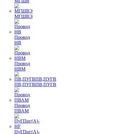
МГШВ
МГШВЭ
Провод
НВ
Провод
НВМ
ПВ,ПУГВПВ,ПУГВ
Провод
ПВАМ
ПуГПнг(A)-