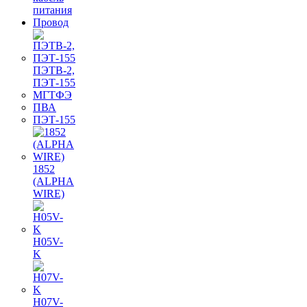
питания
Провод
ПЭТВ-2,
ПЭТ-155
МГТФЭ
ПВА
ПЭТ-155
1852
(ALPHA
WIRE)
H05V-
K
H07V-