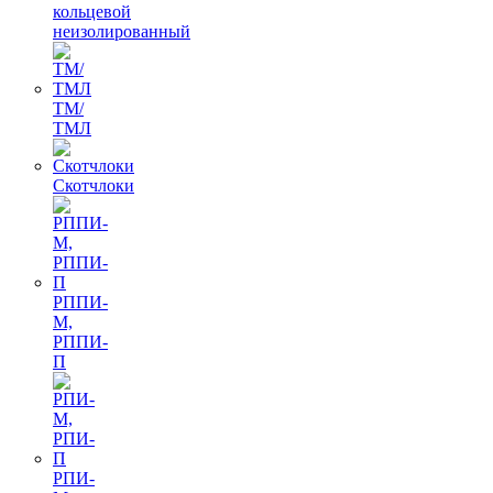
кольцевой
неизолированный
ТМ/
ТМЛ
Скотчлоки
РППИ-
М,
РППИ-
П
РПИ-