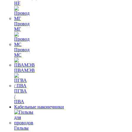
HF
Провод
МГ
Провод
МС
ПВАМЭВ
ПГВА
/
ПВА
Кабельные наконечники
Гильзы