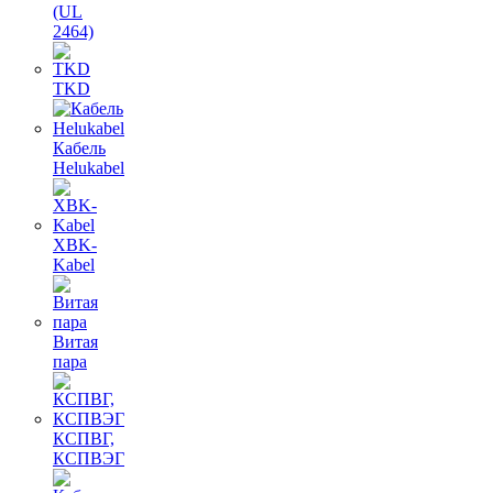
(UL
2464)
TKD
Кабель
Helukabel
XBK-
Kabel
Витая
пара
КСПВГ,
КСПВЭГ