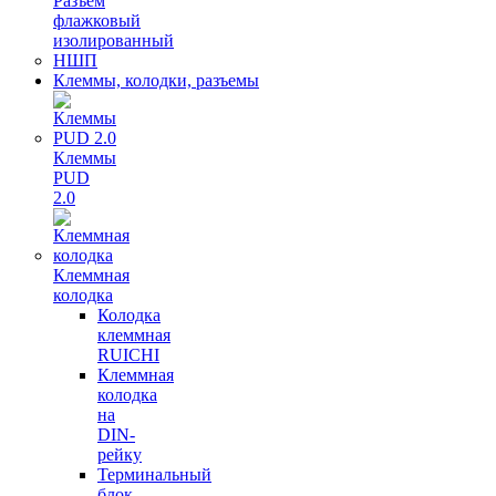
Разъем
флажковый
изолированный
НШП
Клеммы, колодки, разъемы
Клеммы
PUD
2.0
Клеммная
колодка
Колодка
клеммная
RUICHI
Клеммная
колодка
на
DIN-
рейку
Терминальный
блок