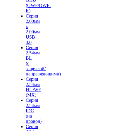
OHU
(OWF/OWF-
R)
Серия
2.00мм
x
2.00мм
USB
3.0
Серия
2.54мм
BL
(с
защелкой/
направляющими)
Серия
2.54мм
HU/WF
(MX)
Серия
2.54мм
IDC
(на
провод)
Серия