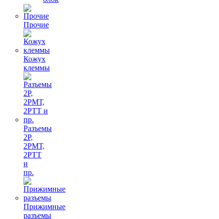
Прочие
Кожух
клеммы
Разъемы
2Р,
2РМТ,
2РТТ
и
пр.
Прижимные
разъемы