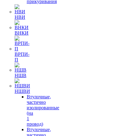
прикуривания
НВИ
ВНКИ
ВРПИ-
П
НШВ
НШВИ
Втулочные,
частично
изолированные
(на
1
провод)
Втулочные,
частично