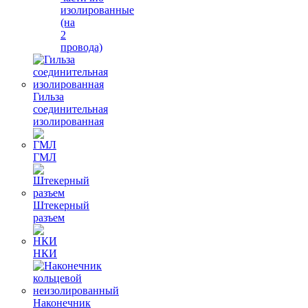
изолированные
(на
2
провода)
Гильза
соединительная
изолированная
ГМЛ
Штекерный
разъем
НКИ
Наконечник