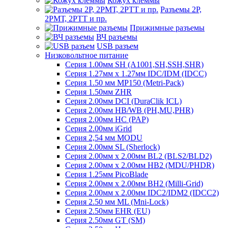
Кожух клеммы
Разъемы 2Р,
2РМТ, 2РТТ и пр.
Прижимные разъемы
ВЧ разъемы
USB разъем
Низковольтное питание
Серия 1.00мм SH (A1001,SH,SSH,SHR)
Серия 1.27мм x 1.27мм IDC/IDM (IDCC)
Серия 1.50 мм MP150 (Metri-Pack)
Серия 1.50мм ZHR
Серия 2.00мм DCI (DuraClik ICL)
Серия 2.00мм HB/WB (PH,MU,PHR)
Серия 2.00мм HC (PAP)
Серия 2.00мм iGrid
Серия 2,54 мм MODU
Серия 2.00мм SL (Sherlock)
Серия 2.00мм x 2.00мм BL2 (BLS2/BLD2)
Серия 2.00мм x 2.00мм HB2 (MDU/PHDR)
Серия 1.25мм PicoBlade
Серия 2.00мм х 2.00мм BH2 (Milli-Grid)
Серия 2.00мм х 2.00мм IDC2/IDM2 (IDCC2)
Серия 2.50 мм ML (Mni-Lock)
Серия 2.50мм EHR (EU)
Серия 2.50мм GT (SM)