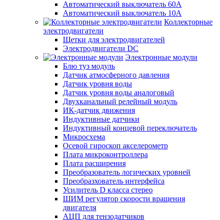
Автоматический выключатель 60А
Автоматический выключатель 10А
Коллекторные
электродвигатели
Щетки для электродвигателей
Электродвигатели DC
Электронные модули
Блю туз модуль
Датчик атмосферного давления
Датчик уровня воды
Датчик уровня воды аналоговый
Двухканальный релейный модуль
ИК-датчик движения
Индуктивные датчики
Индуктивный концевой переключатель
Микросхема
Осевой гироскоп акселерометр
Плата микроконтроллера
Плата расширения
Преобразователь логических уровней
Преобразхователь интерфейса
Усилитель D класса стерео
ШИМ регулятор скорости вращения
двигателя
АЦП для тензодатчиков