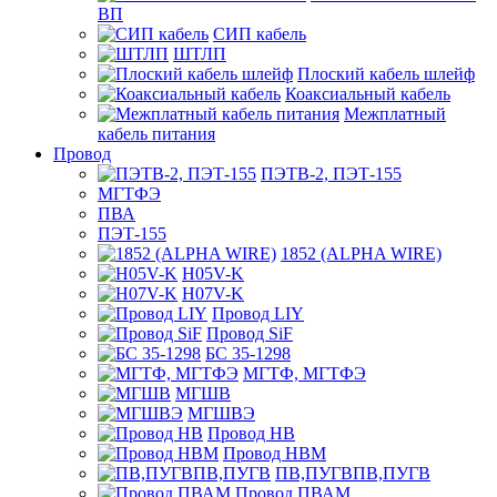
ВП
СИП кабель
ШТЛП
Плоский кабель шлейф
Коаксиальный кабель
Межплатный
кабель питания
Провод
ПЭТВ-2, ПЭТ-155
МГТФЭ
ПВА
ПЭТ-155
1852 (ALPHA WIRE)
H05V-K
H07V-K
Провод LIY
Провод SiF
БС 35-1298
МГТФ, МГТФЭ
МГШВ
МГШВЭ
Провод НВ
Провод НВМ
ПВ,ПУГВПВ,ПУГВ
Провод ПВАМ