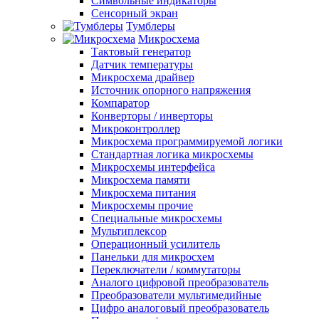
Символьные индикаторы
Сенсорный экран
Тумблеры
Микросхема
Тактовый генератор
Датчик температуры
Микросхема драйвер
Источник опорного напряжения
Компаратор
Конверторы / инверторы
Микроконтроллер
Микросхема программируемой логики
Стандартная логика микросхемы
Микросхемы интерфейса
Микросхема памяти
Микросхема питания
Микросхемы прочие
Специальные микросхемы
Мультиплексор
Операционный усилитель
Панельки для микросхем
Переключатели / коммутаторы
Аналого цифровой преобразователь
Преобразователи мультимедийные
Цифро аналоговый преобразователь