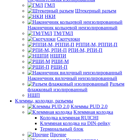
ГМЛ
Штекерный разъем
НКИ
Наконечник кольцевой неизолированный
ТМ/ТМЛ
Скотчлоки
РППИ-М, РППИ-П
РПИ-М, РПИ-П
НШПИ
РШИ-М
РШИ-П
Наконечник вилочный неизолированный
Разъем
флажковый изолированный
НШП
Клеммы, колодки, разъемы
Клеммы PUD 2.0
Клеммная колодка
Колодка клеммная RUICHI
Клеммная колодка на DIN-рейку
Терминальный блок
Прочие