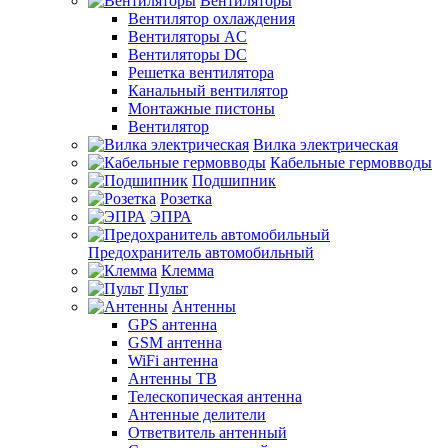
Вентиляторы
Вентилятор охлаждения
Вентиляторы AC
Вентиляторы DC
Решетка вентилятора
Канальный вентилятор
Монтажные пистоны
Вентилятор
Вилка электрическая
Кабельные гермовводы
Подшипник
Розетка
ЭПРА
Предохранитель автомобильный
Клемма
Пульт
Антенны
GPS антенна
GSM антенна
WiFi антенна
Антенны ТВ
Телескопическая антенна
Антенные делители
Ответвитель антенный