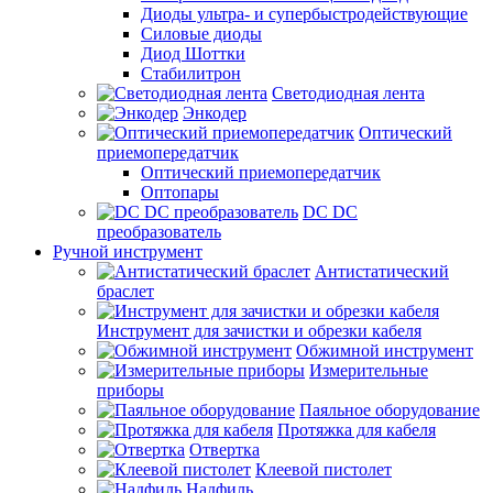
Диоды ультра- и супербыстродействующие
Силовые диоды
Диод Шоттки
Стабилитрон
Светодиодная лента
Энкодер
Оптический
приемопередатчик
Оптический приемопередатчик
Оптопары
DC DC
преобразователь
Ручной инструмент
Антистатический
браслет
Инструмент для зачистки и обрезки кабеля
Обжимной инструмент
Измерительные
приборы
Паяльное оборудование
Протяжка для кабеля
Отвертка
Клеевой пистолет
Надфиль