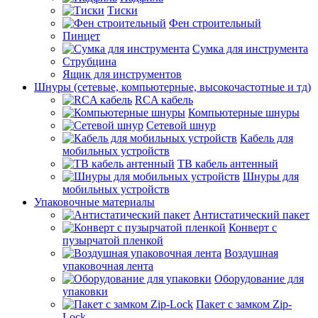
Тиски
Фен строительный
Пинцет
Сумка для инструмента
Струбцина
Ящик для инструментов
Шнуры (сетевые, компьютерные, высокочастотные и тд)
RCA кабель
Компьютерные шнуры
Сетевой шнур
Кабель для
мобильных устройств
ТВ кабель антенный
Шнуры для
мобильных устройств
Упаковочные материалы
Антистатический пакет
Конверт с
пузырчатой пленкой
Воздушная
упаковочная лента
Оборудование для
упаковки
Пакет с замком Zip-
Lock