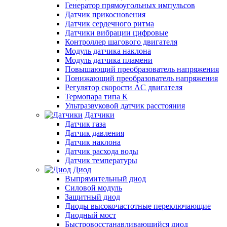
Генератор прямоугольных импульсов
Датчик прикосновения
Датчик сердечного ритма
Датчики вибрации цифровые
Контроллер шагового двигателя
Модуль датчика наклона
Модуль датчика пламени
Повышающий преобразователь напряжения
Понижающий преобразователь напряжения
Регулятор скорости AC двигателя
Термопара типа К
Ультразвуковой датчик расстояния
Датчики
Датчик газа
Датчик давления
Датчик наклона
Датчик расхода воды
Датчик температуры
Диод
Выпрямительный диод
Силовой модуль
Защитный диод
Диоды высокочастотные переключающие
Диодный мост
Быстровосстанавливающийся диод