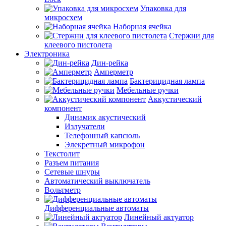
Упаковка для
микросхем
Наборная ячейка
Стержни для
клеевого пистолета
Электроника
Дин-рейка
Амперметр
Бактерицидная лампа
Мебельные ручки
Аккустический
компонент
Динамик акустический
Излучатели
Телефонный капсюль
Элекретный микрофон
Текстолит
Разъем питания
Сетевые шнуры
Автоматический выключатель
Вольтметр
Дифференциальные автоматы
Линейный актуатор