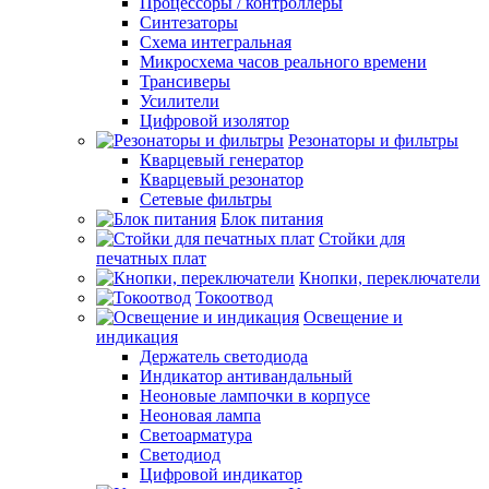
Процессоры / контроллеры
Синтезаторы
Схема интегральная
Микросхема часов реального времени
Трансиверы
Усилители
Цифровой изолятор
Резонаторы и фильтры
Кварцевый генератор
Кварцевый резонатор
Сетевые фильтры
Блок питания
Стойки для
печатных плат
Кнопки, переключатели
Токоотвод
Освещение и
индикация
Держатель светодиода
Индикатор антивандальный
Неоновые лампочки в корпусе
Неоновая лампа
Светоарматура
Светодиод
Цифровой индикатор