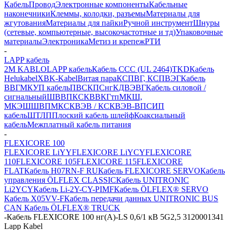
Кабель
Провод
Электронные компоненты
Кабельные
наконечники
Клеммы, колодки, разъемы
Материалы для
жгутования
Материалы для пайки
Ручной инструмент
Шнуры
(сетевые, компьютерные, высокочастотные и тд)
Упаковочные
материалы
Электроника
Метиз и крепеж
РТИ
-
LAPP кабель
2M KABLO
LAPP кабель
Кабель CCC (UL 2464)
TKD
Кабель
Helukabel
XBK-Kabel
Витая пара
КСПВГ, КСПВЭГ
Кабель
ВВГ
МКУП кабель
ПВС
КПСнг
КДВЭВГ
Кабель силовой /
сигнальный
ШВВП
КСКВВ
КГтп
МКШ,
МКЭШ
ШВПМ
КСКВЭВ / КСКВЭВ-ВП
СИП
кабель
ШТЛП
Плоский кабель шлейф
Коаксиальный
кабель
Межплатный кабель питания
-
FLEXICORE 100
FLEXICORE LiYY
FLEXICORE LiYCY
FLEXICORE
110
FLEXICORE 105
FLEXICORE 115
FLEXICORE
FLAT
Кабель H07RN-F RU
Кабель FLEXICORE SERVO
Кабель
управления ÖLFLEX CLASSIC
Кабель UNITRONIC
Li2YCY
Кабель Li-2Y-CY-PIMF
Кабель ÖLFLEX® SERVO
Кабель X05VV-F
Кабель передачи данных UNITRONIC BUS
CAN
Кабель ÖLFLEX® TRUCK
-
Кабель FLEXICORE 100 нг(А)-LS 0,6/1 кВ 5G2,5 3120001341
Lapp Kabel