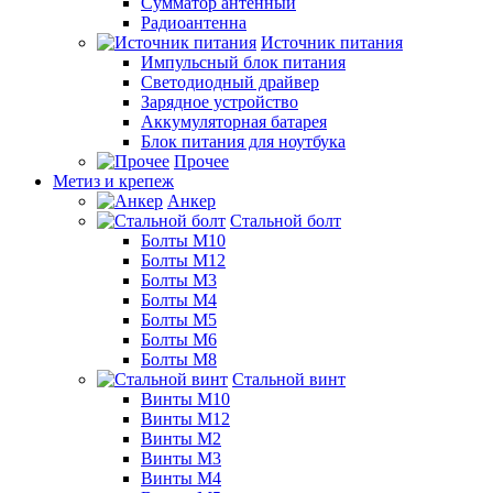
Сумматор антенный
Радиоантенна
Источник питания
Импульсный блок питания
Светодиодный драйвер
Зарядное устройство
Аккумуляторная батарея
Блок питания для ноутбука
Прочее
Метиз и крепеж
Анкер
Стальной болт
Болты М10
Болты М12
Болты М3
Болты М4
Болты М5
Болты М6
Болты М8
Стальной винт
Винты М10
Винты М12
Винты М2
Винты М3
Винты М4