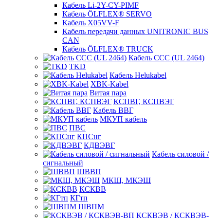
Кабель Li-2Y-CY-PIMF
Кабель ÖLFLEX® SERVO
Кабель X05VV-F
Кабель передачи данных UNITRONIC BUS
CAN
Кабель ÖLFLEX® TRUCK
Кабель CCC (UL 2464)
TKD
Кабель Helukabel
XBK-Kabel
Витая пара
КСПВГ, КСПВЭГ
Кабель ВВГ
МКУП кабель
ПВС
КПСнг
КДВЭВГ
Кабель силовой /
сигнальный
ШВВП
МКШ, МКЭШ
КСКВВ
КГтп
ШВПМ
КСКВЭВ / КСКВЭВ-