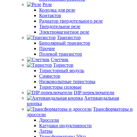
Реле
Колодка для реле
Контактор
Радиатор твердотельного реле
Твердотельное реле
Электромагнитное реле
Транзистор
Биполярный транзистор
Прочие
Полевой транзистор
Счетчик
Тиристор
Тиристорный модуль
Симистор
Низковольтные тиристоры
Тиристоры силовые
DIP переключатели
Антивандальная
кнопка
Трансформаторы и
дроссели
Дроссели
Катушки индуктивности
Латры
Трансформаторы 50гц