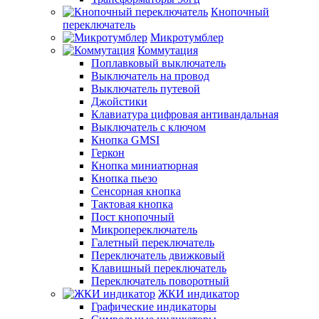
Кнопочный
переключатель
Микротумблер
Коммутация
Поплавковый выключатель
Выключатель на провод
Выключатель путевой
Джойстики
Клавиатура цифровая антивандальная
Выключатель с ключом
Кнопка GMSI
Геркон
Кнопка миниатюрная
Кнопка пьезо
Сенсорная кнопка
Тактовая кнопка
Пост кнопочный
Микропереключатель
Галетный переключатель
Переключатель движковый
Клавишный переключатель
Переключатель поворотный
ЖКИ индикатор
Графические индикаторы