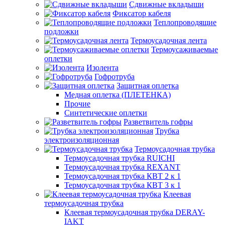
Сдвижные вкладыши
Фиксатор кабеля
Теплопроводящие
подложки
Термоусадочная лента
Термоусаживаемые
оплетки
Изолента
Гофротруба
Защитная оплетка
Медная оплетка (ПЛЕТЕНКА)
Прочие
Синтетические оплетки
Разветвитель гофры
Трубка
электроизоляционная
Термоусадочная трубка
Термоусадочная трубка RUICHI
Термоусадочная трубка REXANT
Термоусадочная трубка КВТ 2 к 1
Термоусадочная трубка КВТ 3 к 1
Клеевая
термоусадочная трубка
Клеевая термоусадочная трубка DERAY-
IAKT