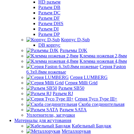
HD разъем
Разъем DB
Разъем DC
Разъем DF
Разъем DHS
Разъем DI
Разъем DP
Корпус D-Sub
DB корпус
Разъемы DJK
Клемма ножевая 2,8мм
Клемма ножевая 4,8мм
Серия Faston
6.3х0.8мм ножевые
Серия LUMBERG
Серия Milli Grid
Разъем SB50
Разъем RJ
Серия Tyco Type III+
Скоба соединительная
Разъем SATA
Уплотнители, заглушки
Материалы для жгутования
Кабельный Бандаж
Металлорукав