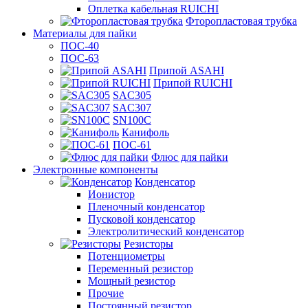
Оплетка кабельная RUICHI
Фторопластовая трубка
Материалы для пайки
ПОС-40
ПОС-63
Припой ASAHI
Припой RUICHI
SAC305
SAC307
SN100C
Канифоль
ПОС-61
Флюс для пайки
Электронные компоненты
Конденсатор
Ионистор
Пленочный конденсатор
Пусковой конденсатор
Электролитический конденсатор
Резисторы
Потенциометры
Переменный резистор
Мощный резистор
Прочие
Постоянный резистор