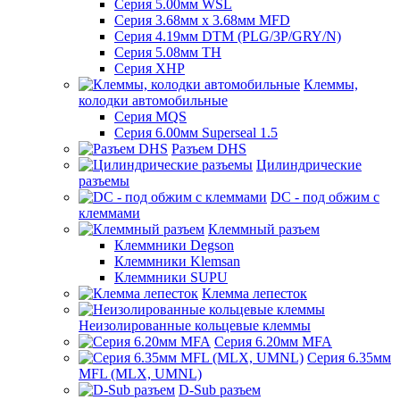
Серия 5.00мм WSL
Серия 3.68мм х 3.68мм MFD
Серия 4.19мм DTM (PLG/3P/GRY/N)
Серия 5.08мм TH
Серия XHP
Клеммы,
колодки автомобильные
Серия MQS
Серия 6.00мм Superseal 1.5
Разъем DHS
Цилиндрические
разъемы
DC - под обжим с
клеммами
Клеммный разъем
Клеммники Degson
Клеммники Klemsan
Клеммники SUPU
Клемма лепесток
Неизолированные кольцевые клеммы
Серия 6.20мм MFA
Серия 6.35мм
MFL (MLX, UMNL)
D-Sub разъем