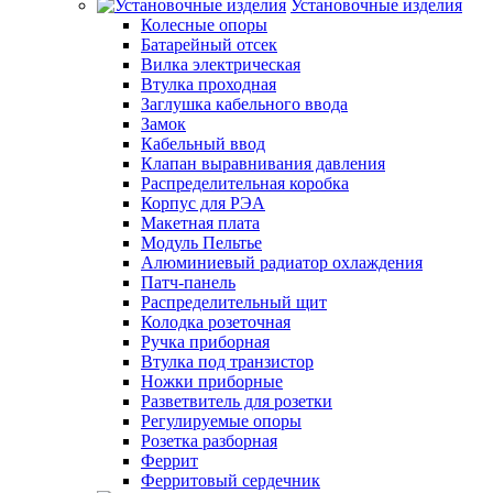
Установочные изделия
Колесные опоры
Батарейный отсек
Вилка электрическая
Втулка проходная
Заглушка кабельного ввода
Замок
Кабельный ввод
Клапан выравнивания давления
Распределительная коробка
Корпус для РЭА
Макетная плата
Модуль Пельтье
Алюминиевый радиатор охлаждения
Патч-панель
Распределительный щит
Колодка розеточная
Ручка приборная
Втулка под транзистор
Ножки приборные
Разветвитель для розетки
Регулируемые опоры
Розетка разборная
Феррит
Ферритовый сердечник