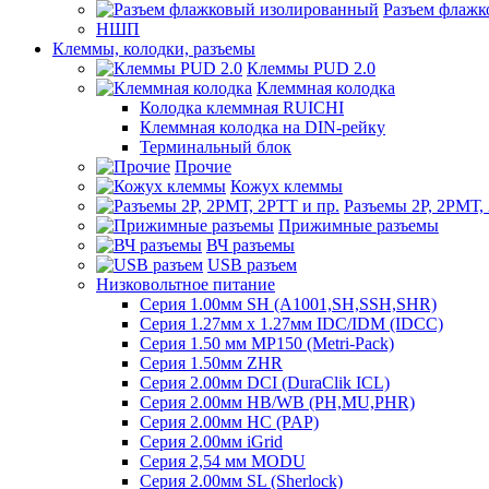
Разъем флаж
НШП
Клеммы, колодки, разъемы
Клеммы PUD 2.0
Клеммная колодка
Колодка клеммная RUICHI
Клеммная колодка на DIN-рейку
Терминальный блок
Прочие
Кожух клеммы
Разъемы 2Р, 2РМТ,
Прижимные разъемы
ВЧ разъемы
USB разъем
Низковольтное питание
Серия 1.00мм SH (A1001,SH,SSH,SHR)
Серия 1.27мм x 1.27мм IDC/IDM (IDCC)
Серия 1.50 мм MP150 (Metri-Pack)
Серия 1.50мм ZHR
Серия 2.00мм DCI (DuraClik ICL)
Серия 2.00мм HB/WB (PH,MU,PHR)
Серия 2.00мм HC (PAP)
Серия 2.00мм iGrid
Серия 2,54 мм MODU
Серия 2.00мм SL (Sherlock)