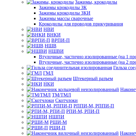
Зажимы, крокодилы
Зажимы крокодилы ЗК
Зажимы крокодилы ЗКИ
Зажимы массы сварочные
Крокодилы для проводов прикуривания
НВИ
ВНКИ
ВРПИ-П
НШВ
НШВИ
Втулочные, частично изолированные (на 1 пр
Втулочные, частично изолированные (на 2 пр
Гильза со
ГМЛ
Штекерный разъем
НКИ
Наконе
ТМ/ТМЛ
Скотчлоки
РППИ-М, РППИ-П
РПИ-М, РПИ-П
НШПИ
РШИ-М
РШИ-П
Наконе