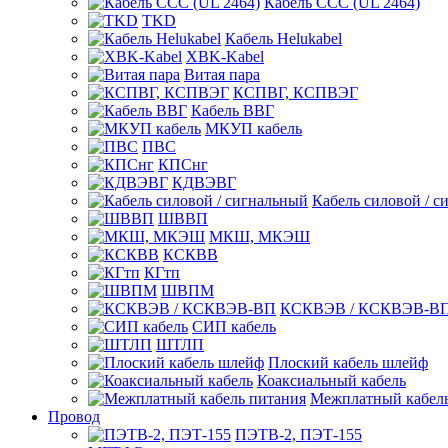
Кабель CCC (UL 2464)
TKD
Кабель Helukabel
XBK-Kabel
Витая пара
КСПВГ, КСПВЭГ
Кабель ВВГ
МКУП кабель
ПВС
КПСнг
КДВЭВГ
Кабель силовой / с
ШВВП
МКШ, МКЭШ
КСКВВ
КГтп
ШВПМ
КСКВЭВ / КСКВЭВ-В
СИП кабель
ШТЛП
Плоский кабель шлейф
Коаксиальный кабель
Межплатный кабель
Провод
ПЭТВ-2, ПЭТ-155