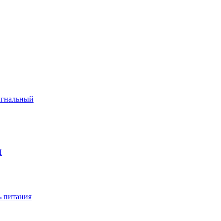
игнальный
П
 питания