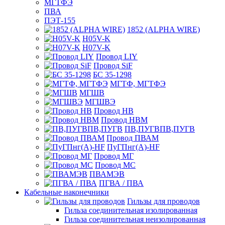
МГТФЭ
ПВА
ПЭТ-155
1852 (ALPHA WIRE)
H05V-K
H07V-K
Провод LIY
Провод SiF
БС 35-1298
МГТФ, МГТФЭ
МГШВ
МГШВЭ
Провод НВ
Провод НВМ
ПВ,ПУГВПВ,ПУГВ
Провод ПВАМ
ПуГПнг(A)-HF
Провод МГ
Провод МС
ПВАМЭВ
ПГВА / ПВА
Кабельные наконечники
Гильзы для проводов
Гильза соединительная изолированная
Гильза соединительная неизолированная