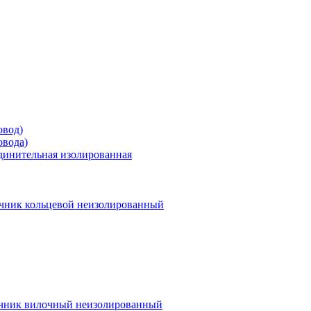
овод)
овода)
единительная изолированная
чник кольцевой неизолированный
чник вилочный неизолированный