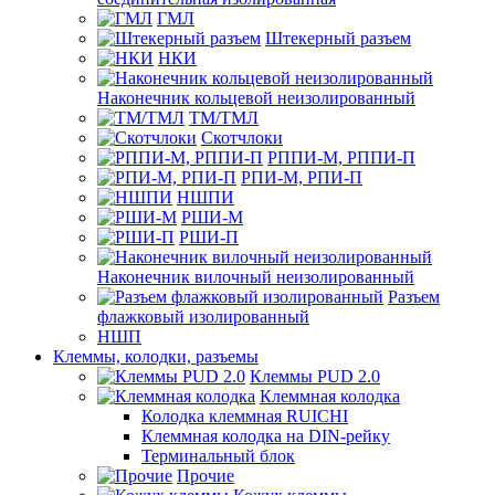
ГМЛ
Штекерный разъем
НКИ
Наконечник кольцевой неизолированный
ТМ/ТМЛ
Скотчлоки
РППИ-М, РППИ-П
РПИ-М, РПИ-П
НШПИ
РШИ-М
РШИ-П
Наконечник вилочный неизолированный
Разъем
флажковый изолированный
НШП
Клеммы, колодки, разъемы
Клеммы PUD 2.0
Клеммная колодка
Колодка клеммная RUICHI
Клеммная колодка на DIN-рейку
Терминальный блок
Прочие