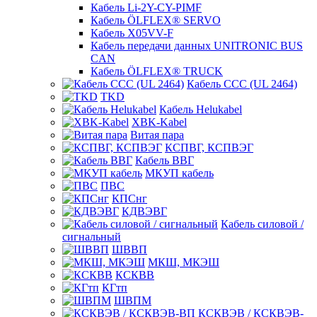
Кабель Li-2Y-CY-PIMF
Кабель ÖLFLEX® SERVO
Кабель X05VV-F
Кабель передачи данных UNITRONIC BUS
CAN
Кабель ÖLFLEX® TRUCK
Кабель CCC (UL 2464)
TKD
Кабель Helukabel
XBK-Kabel
Витая пара
КСПВГ, КСПВЭГ
Кабель ВВГ
МКУП кабель
ПВС
КПСнг
КДВЭВГ
Кабель силовой /
сигнальный
ШВВП
МКШ, МКЭШ
КСКВВ
КГтп
ШВПМ
КСКВЭВ / КСКВЭВ-