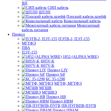
ВП
СИП кабель
ШТЛП
Плоский кабель шлейф
Коаксиальный кабель
Межплатный
кабель питания
Провод
ПЭТВ-2, ПЭТ-155
МГТФЭ
ПВА
ПЭТ-155
1852 (ALPHA WIRE)
H05V-K
H07V-K
Провод LIY
Провод SiF
БС 35-1298
МГТФ, МГТФЭ
МГШВ
МГШВЭ
Провод НВ
Провод НВМ
ПВ,ПУГВПВ,ПУГВ
Провод ПВАМ