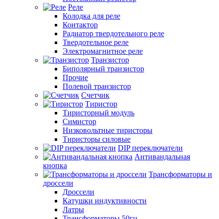
Реле
Колодка для реле
Контактор
Радиатор твердотельного реле
Твердотельное реле
Электромагнитное реле
Транзистор
Биполярный транзистор
Прочие
Полевой транзистор
Счетчик
Тиристор
Тиристорный модуль
Симистор
Низковольтные тиристоры
Тиристоры силовые
DIP переключатели
Антивандальная
кнопка
Трансформаторы и
дроссели
Дроссели
Катушки индуктивности
Латры
Трансформаторы 50гц