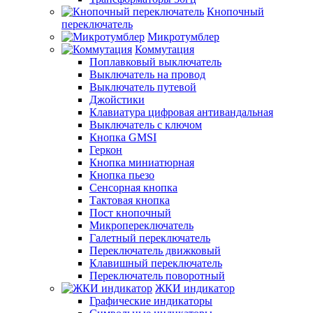
Кнопочный
переключатель
Микротумблер
Коммутация
Поплавковый выключатель
Выключатель на провод
Выключатель путевой
Джойстики
Клавиатура цифровая антивандальная
Выключатель с ключом
Кнопка GMSI
Геркон
Кнопка миниатюрная
Кнопка пьезо
Сенсорная кнопка
Тактовая кнопка
Пост кнопочный
Микропереключатель
Галетный переключатель
Переключатель движковый
Клавишный переключатель
Переключатель поворотный
ЖКИ индикатор
Графические индикаторы