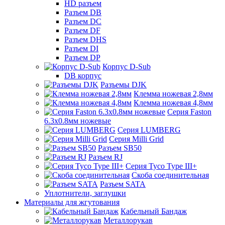
HD разъем
Разъем DB
Разъем DC
Разъем DF
Разъем DHS
Разъем DI
Разъем DP
Корпус D-Sub
DB корпус
Разъемы DJK
Клемма ножевая 2,8мм
Клемма ножевая 4,8мм
Серия Faston
6.3х0.8мм ножевые
Серия LUMBERG
Серия Milli Grid
Разъем SB50
Разъем RJ
Серия Tyco Type III+
Скоба соединительная
Разъем SATA
Уплотнители, заглушки
Материалы для жгутования
Кабельный Бандаж
Металлорукав