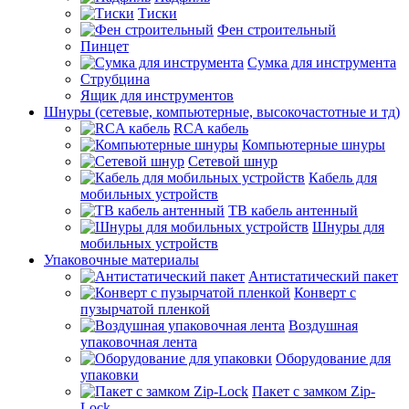
Тиски
Фен строительный
Пинцет
Сумка для инструмента
Струбцина
Ящик для инструментов
Шнуры (сетевые, компьютерные, высокочастотные и тд)
RCA кабель
Компьютерные шнуры
Сетевой шнур
Кабель для
мобильных устройств
ТВ кабель антенный
Шнуры для
мобильных устройств
Упаковочные материалы
Антистатический пакет
Конверт с
пузырчатой пленкой
Воздушная
упаковочная лента
Оборудование для
упаковки
Пакет с замком Zip-
Lock