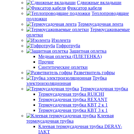
Сдвижные вкладыши
Фиксатор кабеля
Теплопроводящие
подложки
Термоусадочная лента
Термоусаживаемые
оплетки
Изолента
Гофротруба
Защитная оплетка
Медная оплетка (ПЛЕТЕНКА)
Прочие
Синтетические оплетки
Разветвитель гофры
Трубка
электроизоляционная
Термоусадочная трубка
Термоусадочная трубка RUICHI
Термоусадочная трубка REXANT
Термоусадочная трубка КВТ 2 к 1
Термоусадочная трубка КВТ 3 к 1
Клеевая
термоусадочная трубка
Клеевая термоусадочная трубка DERAY-
IAKT