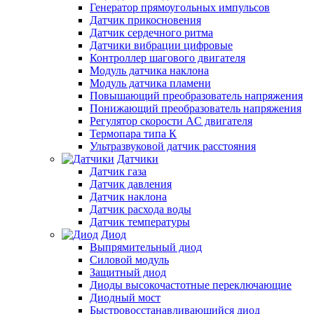
Генератор прямоугольных импульсов
Датчик прикосновения
Датчик сердечного ритма
Датчики вибрации цифровые
Контроллер шагового двигателя
Модуль датчика наклона
Модуль датчика пламени
Повышающий преобразователь напряжения
Понижающий преобразователь напряжения
Регулятор скорости AC двигателя
Термопара типа К
Ультразвуковой датчик расстояния
Датчики
Датчик газа
Датчик давления
Датчик наклона
Датчик расхода воды
Датчик температуры
Диод
Выпрямительный диод
Силовой модуль
Защитный диод
Диоды высокочастотные переключающие
Диодный мост
Быстровосстанавливающийся диод