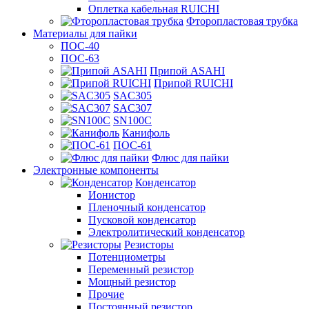
Оплетка кабельная RUICHI
Фторопластовая трубка
Материалы для пайки
ПОС-40
ПОС-63
Припой ASAHI
Припой RUICHI
SAC305
SAC307
SN100C
Канифоль
ПОС-61
Флюс для пайки
Электронные компоненты
Конденсатор
Ионистор
Пленочный конденсатор
Пусковой конденсатор
Электролитический конденсатор
Резисторы
Потенциометры
Переменный резистор
Мощный резистор
Прочие
Постоянный резистор