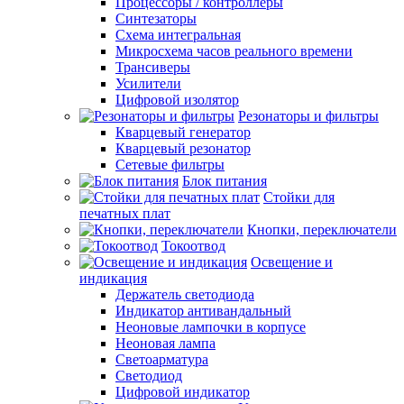
Процессоры / контроллеры
Синтезаторы
Схема интегральная
Микросхема часов реального времени
Трансиверы
Усилители
Цифровой изолятор
Резонаторы и фильтры
Кварцевый генератор
Кварцевый резонатор
Сетевые фильтры
Блок питания
Стойки для
печатных плат
Кнопки, переключатели
Токоотвод
Освещение и
индикация
Держатель светодиода
Индикатор антивандальный
Неоновые лампочки в корпусе
Неоновая лампа
Светоарматура
Светодиод
Цифровой индикатор