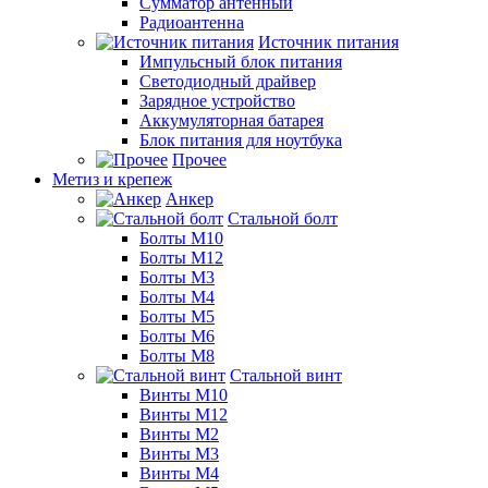
Сумматор антенный
Радиоантенна
Источник питания
Импульсный блок питания
Светодиодный драйвер
Зарядное устройство
Аккумуляторная батарея
Блок питания для ноутбука
Прочее
Метиз и крепеж
Анкер
Стальной болт
Болты М10
Болты М12
Болты М3
Болты М4
Болты М5
Болты М6
Болты М8
Стальной винт
Винты М10
Винты М12
Винты М2
Винты М3
Винты М4