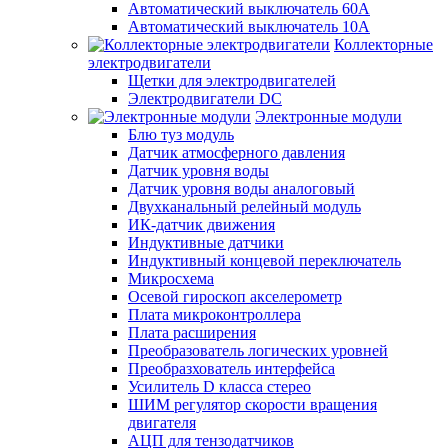
Автоматический выключатель 60А
Автоматический выключатель 10А
Коллекторные
электродвигатели
Щетки для электродвигателей
Электродвигатели DC
Электронные модули
Блю туз модуль
Датчик атмосферного давления
Датчик уровня воды
Датчик уровня воды аналоговый
Двухканальный релейный модуль
ИК-датчик движения
Индуктивные датчики
Индуктивный концевой переключатель
Микросхема
Осевой гироскоп акселерометр
Плата микроконтроллера
Плата расширения
Преобразователь логических уровней
Преобразхователь интерфейса
Усилитель D класса стерео
ШИМ регулятор скорости вращения
двигателя
АЦП для тензодатчиков