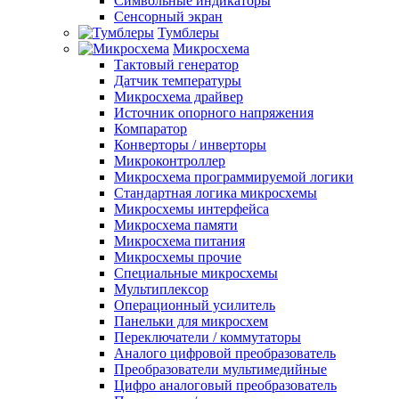
Символьные индикаторы
Сенсорный экран
Тумблеры
Микросхема
Тактовый генератор
Датчик температуры
Микросхема драйвер
Источник опорного напряжения
Компаратор
Конверторы / инверторы
Микроконтроллер
Микросхема программируемой логики
Стандартная логика микросхемы
Микросхемы интерфейса
Микросхема памяти
Микросхема питания
Микросхемы прочие
Специальные микросхемы
Мультиплексор
Операционный усилитель
Панельки для микросхем
Переключатели / коммутаторы
Аналого цифровой преобразователь
Преобразователи мультимедийные
Цифро аналоговый преобразователь