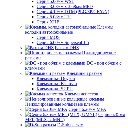
Серия 5.00мм WSL
Серия 3.68мм х 3.68мм MFD
Серия 4.19мм DTM (PLG/3P/GRY/N)
Серия 5.08мм TH
Серия XHP
Клеммы,
колодки автомобильные
Серия MQS
Серия 6.00мм Superseal 1.5
Разъем DHS
Цилиндрические
разъемы
DC - под обжим с
клеммами
Клеммный разъем
Клеммники Degson
Клеммники Klemsan
Клеммники SUPU
Клемма лепесток
Неизолированные кольцевые клеммы
Серия 6.20мм MFA
Серия 6.35мм
MFL (MLX, UMNL)
D-Sub разъем