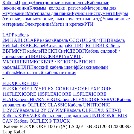
Кабель
Провод
Электронные компоненты
Кабельные
наконечники
Клеммы, колодки, разъемы
Материалы для
жгутования
Материалы для пайки
Ручной инструмент
Шнуры
(сетевые, компьютерные, высокочастотные и тд)
Упаковочные
материалы
Электроника
Метиз и крепеж
РТИ
-
LAPP кабель
2M KABLO
LAPP кабель
Кабель CCC (UL 2464)
TKD
Кабель
Helukabel
XBK-Kabel
Витая пара
КСПВГ, КСПВЭГ
Кабель
ВВГ
МКУП кабель
ПВС
КПСнг
КДВЭВГ
Кабель силовой /
сигнальный
ШВВП
КСКВВ
КГтп
МКШ,
МКЭШ
ШВПМ
КСКВЭВ / КСКВЭВ-ВП
СИП
кабель
ШТЛП
Плоский кабель шлейф
Коаксиальный
кабель
Межплатный кабель питания
-
FLEXICORE 100
FLEXICORE LiYY
FLEXICORE LiYCY
FLEXICORE
110
FLEXICORE 105
FLEXICORE 115
FLEXICORE
FLAT
Кабель H07RN-F RU
Кабель FLEXICORE SERVO
Кабель
управления ÖLFLEX CLASSIC
Кабель UNITRONIC
Li2YCY
Кабель Li-2Y-CY-PIMF
Кабель ÖLFLEX® SERVO
Кабель X05VV-F
Кабель передачи данных UNITRONIC BUS
CAN
Кабель ÖLFLEX® TRUCK
-
Кабель FLEXICORE 100 нг(А)-LS 0,6/1 кВ 3G120 3120000893
Lapp Kabel