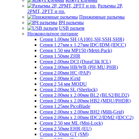
Кожух клеммы
Разъемы 2Р,
2РМТ, 2РТТ и пр.
Прижимные разъемы
ВЧ разъемы
USB разъем
Низковольтное питание
Серия 1.00мм SH (A1001,SH,SSH,SHR)
Серия 1.27мм x 1.27мм IDC/IDM (IDCC)
Серия 1.50 мм MP150 (Metri-Pack)
Серия 1.50мм ZHR
Серия 2.00мм DCI (DuraClik ICL)
Серия 2.00мм HB/WB (PH,MU,PHR)
Серия 2.00мм HC (PAP)
Серия 2.00мм iGrid
Серия 2,54 мм MODU
Серия 2.00мм SL (Sherlock)
Серия 2.00мм x 2.00мм BL2 (BLS2/BLD2)
Серия 2.00мм x 2.00мм HB2 (MDU/PHDR)
Серия 1.25мм PicoBlade
Серия 2.00мм х 2.00мм BH2 (Milli-Grid)
Серия 2.00мм х 2.00мм IDC2/IDM2 (IDCC2)
Серия 2.50 мм ML (Mni-Lock)
Серия 2.50мм EHR (EU)
Серия 2.50мм GT (SM)