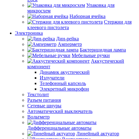
Упаковка для
микросхем
Наборная ячейка
Стержни для
клеевого пистолета
Электроника
Дин-рейка
Амперметр
Бактерицидная лампа
Мебельные ручки
Аккустический
компонент
Динамик акустический
Излучатели
Телефонный капсюль
Элекретный микрофон
Текстолит
Разъем питания
Сетевые шнуры
Автоматический выключатель
Вольтметр
Дифференциальные автоматы
Линейный актуатор