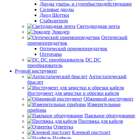
Диоды ультра- и супербыстродействующие
Силовые диоды
Диод Шоттки
Стабилитрон
Светодиодная лента
Энкодер
Оптический
приемопередатчик
Оптический приемопередатчик
Оптопары
DC DC
преобразователь
Ручной инструмент
Антистатический
браслет
Инструмент для зачистки и обрезки кабеля
Обжимной инструмент
Измерительные
приборы
Паяльное оборудование
Протяжка для кабеля
Отвертка
Клеевой пистолет
Надфиль