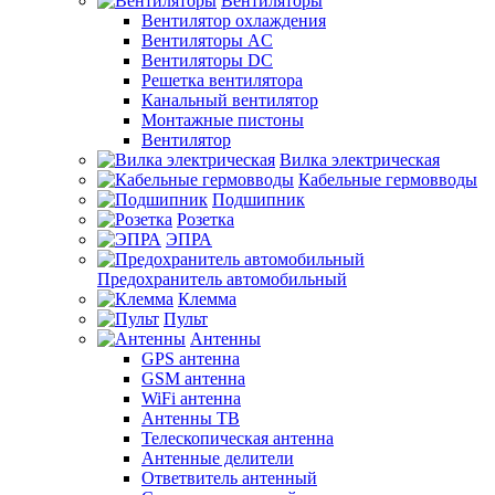
Вентиляторы
Вентилятор охлаждения
Вентиляторы AC
Вентиляторы DC
Решетка вентилятора
Канальный вентилятор
Монтажные пистоны
Вентилятор
Вилка электрическая
Кабельные гермовводы
Подшипник
Розетка
ЭПРА
Предохранитель автомобильный
Клемма
Пульт
Антенны
GPS антенна
GSM антенна
WiFi антенна
Антенны ТВ
Телескопическая антенна
Антенные делители
Ответвитель антенный