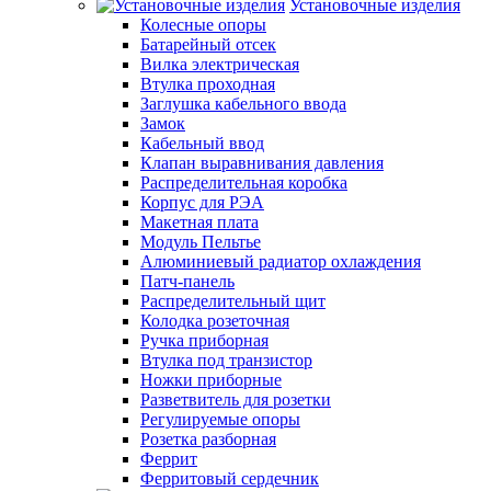
Установочные изделия
Колесные опоры
Батарейный отсек
Вилка электрическая
Втулка проходная
Заглушка кабельного ввода
Замок
Кабельный ввод
Клапан выравнивания давления
Распределительная коробка
Корпус для РЭА
Макетная плата
Модуль Пельтье
Алюминиевый радиатор охлаждения
Патч-панель
Распределительный щит
Колодка розеточная
Ручка приборная
Втулка под транзистор
Ножки приборные
Разветвитель для розетки
Регулируемые опоры
Розетка разборная
Феррит
Ферритовый сердечник