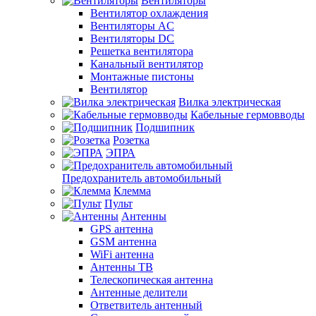
Вентиляторы
Вентилятор охлаждения
Вентиляторы AC
Вентиляторы DC
Решетка вентилятора
Канальный вентилятор
Монтажные пистоны
Вентилятор
Вилка электрическая
Кабельные гермовводы
Подшипник
Розетка
ЭПРА
Предохранитель автомобильный
Клемма
Пульт
Антенны
GPS антенна
GSM антенна
WiFi антенна
Антенны ТВ
Телескопическая антенна
Антенные делители
Ответвитель антенный