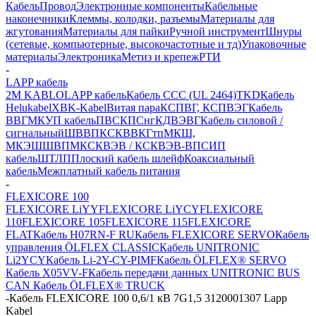
Кабель
Провод
Электронные компоненты
Кабельные
наконечники
Клеммы, колодки, разъемы
Материалы для
жгутования
Материалы для пайки
Ручной инструмент
Шнуры
(сетевые, компьютерные, высокочастотные и тд)
Упаковочные
материалы
Электроника
Метиз и крепеж
РТИ
-
LAPP кабель
2M KABLO
LAPP кабель
Кабель CCC (UL 2464)
TKD
Кабель
Helukabel
XBK-Kabel
Витая пара
КСПВГ, КСПВЭГ
Кабель
ВВГ
МКУП кабель
ПВС
КПСнг
КДВЭВГ
Кабель силовой /
сигнальный
ШВВП
КСКВВ
КГтп
МКШ,
МКЭШ
ШВПМ
КСКВЭВ / КСКВЭВ-ВП
СИП
кабель
ШТЛП
Плоский кабель шлейф
Коаксиальный
кабель
Межплатный кабель питания
-
FLEXICORE 100
FLEXICORE LiYY
FLEXICORE LiYCY
FLEXICORE
110
FLEXICORE 105
FLEXICORE 115
FLEXICORE
FLAT
Кабель H07RN-F RU
Кабель FLEXICORE SERVO
Кабель
управления ÖLFLEX CLASSIC
Кабель UNITRONIC
Li2YCY
Кабель Li-2Y-CY-PIMF
Кабель ÖLFLEX® SERVO
Кабель X05VV-F
Кабель передачи данных UNITRONIC BUS
CAN
Кабель ÖLFLEX® TRUCK
-
Кабель FLEXICORE 100 0,6/1 кВ 7G1,5 3120001307 Lapp
Kabel