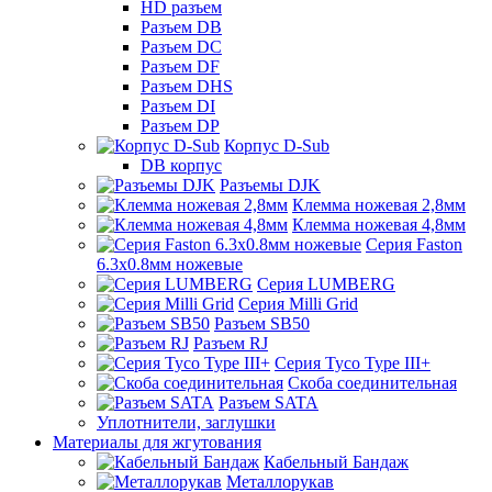
HD разъем
Разъем DB
Разъем DC
Разъем DF
Разъем DHS
Разъем DI
Разъем DP
Корпус D-Sub
DB корпус
Разъемы DJK
Клемма ножевая 2,8мм
Клемма ножевая 4,8мм
Серия Faston
6.3х0.8мм ножевые
Серия LUMBERG
Серия Milli Grid
Разъем SB50
Разъем RJ
Серия Tyco Type III+
Скоба соединительная
Разъем SATA
Уплотнители, заглушки
Материалы для жгутования
Кабельный Бандаж
Металлорукав