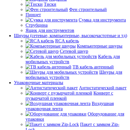
Тиски
Фен строительный
Пинцет
Сумка для инструмента
Струбцина
Ящик для инструментов
Шнуры (сетевые, компьютерные, высокочастотные и тд)
RCA кабель
Компьютерные шнуры
Сетевой шнур
Кабель для
мобильных устройств
ТВ кабель антенный
Шнуры для
мобильных устройств
Упаковочные материалы
Антистатический пакет
Конверт с
пузырчатой пленкой
Воздушная
упаковочная лента
Оборудование для
упаковки
Пакет с замком Zip-
Lock