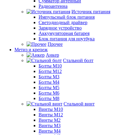
Сумматор антенный
Радиоантенна
Источник питания
Импульсный блок питания
Светодиодный драйвер
Зарядное устройство
Аккумуляторная батарея
Блок питания для ноутбука
Прочее
Метиз и крепеж
Анкер
Стальной болт
Болты М10
Болты М12
Болты М3
Болты М4
Болты М5
Болты М6
Болты М8
Стальной винт
Винты М10
Винты М12
Винты М2
Винты М3
Винты М4