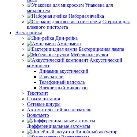
Упаковка для
микросхем
Наборная ячейка
Стержни для
клеевого пистолета
Электроника
Дин-рейка
Амперметр
Бактерицидная лампа
Мебельные ручки
Аккустический
компонент
Динамик акустический
Излучатели
Телефонный капсюль
Элекретный микрофон
Текстолит
Разъем питания
Сетевые шнуры
Автоматический выключатель
Вольтметр
Дифференциальные автоматы
Линейный актуатор