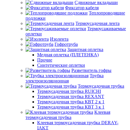
Сдвижные вкладыши
Фиксатор кабеля
Теплопроводящие
подложки
Термоусадочная лента
Термоусаживаемые
оплетки
Изолента
Гофротруба
Защитная оплетка
Медная оплетка (ПЛЕТЕНКА)
Прочие
Синтетические оплетки
Разветвитель гофры
Трубка
электроизоляционная
Термоусадочная трубка
Термоусадочная трубка RUICHI
Термоусадочная трубка REXANT
Термоусадочная трубка КВТ 2 к 1
Термоусадочная трубка КВТ 3 к 1
Клеевая
термоусадочная трубка
Клеевая термоусадочная трубка DERAY-
IAKT