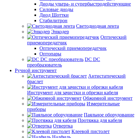
Диоды ультра- и супербыстродействующие
Силовые диоды
Диод Шоттки
Стабилитрон
Светодиодная лента
Энкодер
Оптический
приемопередатчик
Оптический приемопередатчик
Оптопары
DC DC
преобразователь
Ручной инструмент
Антистатический
браслет
Инструмент для зачистки и обрезки кабеля
Обжимной инструмент
Измерительные
приборы
Паяльное оборудование
Протяжка для кабеля
Отвертка
Клеевой пистолет
Надфиль