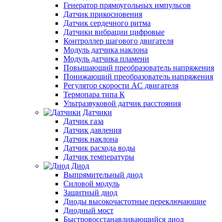
Генератор прямоугольных импульсов
Датчик прикосновения
Датчик сердечного ритма
Датчики вибрации цифровые
Контроллер шагового двигателя
Модуль датчика наклона
Модуль датчика пламени
Повышающий преобразователь напряжения
Понижающий преобразователь напряжения
Регулятор скорости AC двигателя
Термопара типа К
Ультразвуковой датчик расстояния
Датчики
Датчик газа
Датчик давления
Датчик наклона
Датчик расхода воды
Датчик температуры
Диод
Выпрямительный диод
Силовой модуль
Защитный диод
Диоды высокочастотные переключающие
Диодный мост
Быстровосстанавливающийся диод