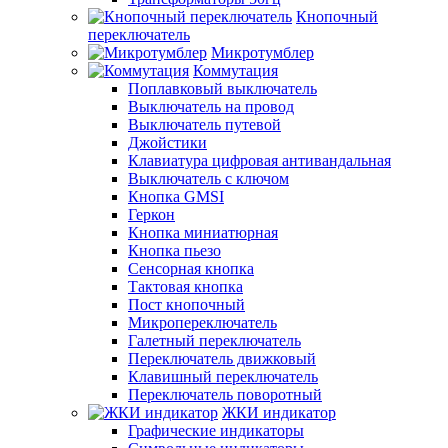
Кнопочный
переключатель
Микротумблер
Коммутация
Поплавковый выключатель
Выключатель на провод
Выключатель путевой
Джойстики
Клавиатура цифровая антивандальная
Выключатель с ключом
Кнопка GMSI
Геркон
Кнопка миниатюрная
Кнопка пьезо
Сенсорная кнопка
Тактовая кнопка
Пост кнопочный
Микропереключатель
Галетный переключатель
Переключатель движковый
Клавишный переключатель
Переключатель поворотный
ЖКИ индикатор
Графические индикаторы