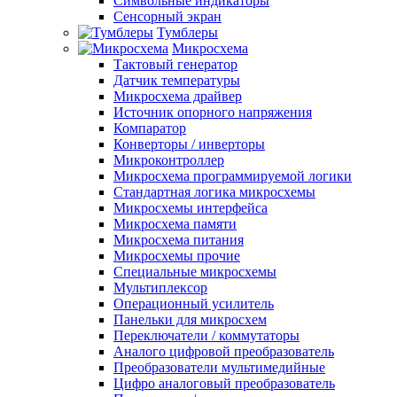
Символьные индикаторы
Сенсорный экран
Тумблеры
Микросхема
Тактовый генератор
Датчик температуры
Микросхема драйвер
Источник опорного напряжения
Компаратор
Конверторы / инверторы
Микроконтроллер
Микросхема программируемой логики
Стандартная логика микросхемы
Микросхемы интерфейса
Микросхема памяти
Микросхема питания
Микросхемы прочие
Специальные микросхемы
Мультиплексор
Операционный усилитель
Панельки для микросхем
Переключатели / коммутаторы
Аналого цифровой преобразователь
Преобразователи мультимедийные
Цифро аналоговый преобразователь