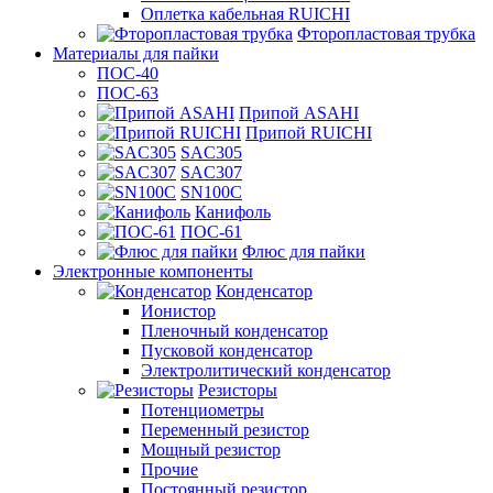
Оплетка кабельная RUICHI
Фторопластовая трубка
Материалы для пайки
ПОС-40
ПОС-63
Припой ASAHI
Припой RUICHI
SAC305
SAC307
SN100C
Канифоль
ПОС-61
Флюс для пайки
Электронные компоненты
Конденсатор
Ионистор
Пленочный конденсатор
Пусковой конденсатор
Электролитический конденсатор
Резисторы
Потенциометры
Переменный резистор
Мощный резистор
Прочие
Постоянный резистор