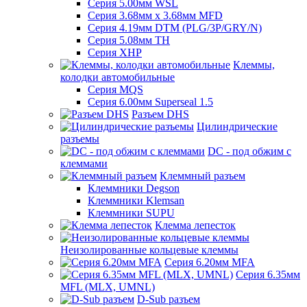
Серия 5.00мм WSL
Серия 3.68мм х 3.68мм MFD
Серия 4.19мм DTM (PLG/3P/GRY/N)
Серия 5.08мм TH
Серия XHP
Клеммы,
колодки автомобильные
Серия MQS
Серия 6.00мм Superseal 1.5
Разъем DHS
Цилиндрические
разъемы
DC - под обжим с
клеммами
Клеммный разъем
Клеммники Degson
Клеммники Klemsan
Клеммники SUPU
Клемма лепесток
Неизолированные кольцевые клеммы
Серия 6.20мм MFA
Серия 6.35мм
MFL (MLX, UMNL)
D-Sub разъем