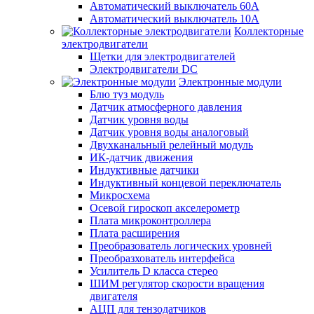
Автоматический выключатель 60А
Автоматический выключатель 10А
Коллекторные
электродвигатели
Щетки для электродвигателей
Электродвигатели DC
Электронные модули
Блю туз модуль
Датчик атмосферного давления
Датчик уровня воды
Датчик уровня воды аналоговый
Двухканальный релейный модуль
ИК-датчик движения
Индуктивные датчики
Индуктивный концевой переключатель
Микросхема
Осевой гироскоп акселерометр
Плата микроконтроллера
Плата расширения
Преобразователь логических уровней
Преобразхователь интерфейса
Усилитель D класса стерео
ШИМ регулятор скорости вращения
двигателя
АЦП для тензодатчиков