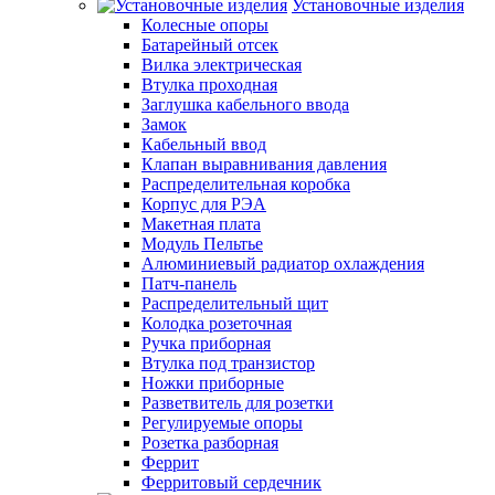
Установочные изделия
Колесные опоры
Батарейный отсек
Вилка электрическая
Втулка проходная
Заглушка кабельного ввода
Замок
Кабельный ввод
Клапан выравнивания давления
Распределительная коробка
Корпус для РЭА
Макетная плата
Модуль Пельтье
Алюминиевый радиатор охлаждения
Патч-панель
Распределительный щит
Колодка розеточная
Ручка приборная
Втулка под транзистор
Ножки приборные
Разветвитель для розетки
Регулируемые опоры
Розетка разборная
Феррит
Ферритовый сердечник