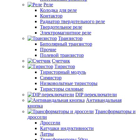
Реле
Колодка для реле
Контактор
Радиатор твердотельного реле
Твердотельное реле
Электромагнитное реле
Транзистор
Биполярный транзистор
Прочие
Полевой транзистор
Счетчик
Тиристор
Тиристорный модуль
Симистор
Низковольтные тиристоры
Тиристоры силовые
DIP переключатели
Антивандальная
кнопка
Трансформаторы и
дроссели
Дроссели
Катушки индуктивности
Латры
Трансформаторы 50гц