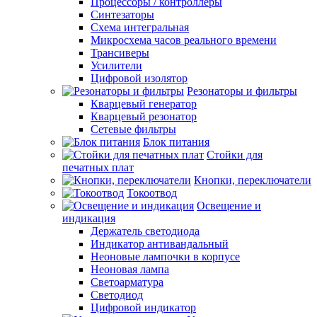
Процессоры / контроллеры
Синтезаторы
Схема интегральная
Микросхема часов реального времени
Трансиверы
Усилители
Цифровой изолятор
Резонаторы и фильтры
Кварцевый генератор
Кварцевый резонатор
Сетевые фильтры
Блок питания
Стойки для
печатных плат
Кнопки, переключатели
Токоотвод
Освещение и
индикация
Держатель светодиода
Индикатор антивандальный
Неоновые лампочки в корпусе
Неоновая лампа
Светоарматура
Светодиод
Цифровой индикатор