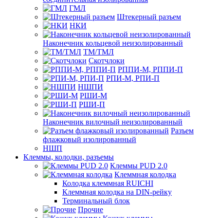
ГМЛ
Штекерный разъем
НКИ
Наконечник кольцевой неизолированный
ТМ/ТМЛ
Скотчлоки
РППИ-М, РППИ-П
РПИ-М, РПИ-П
НШПИ
РШИ-М
РШИ-П
Наконечник вилочный неизолированный
Разъем
флажковый изолированный
НШП
Клеммы, колодки, разъемы
Клеммы PUD 2.0
Клеммная колодка
Колодка клеммная RUICHI
Клеммная колодка на DIN-рейку
Терминальный блок
Прочие