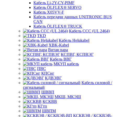
Кабель Li-2Y-CY-PIMF
Кабель ÖLFLEX® SERVO
Кабель X05VV-F
Кабель передачи данных UNITRONIC BUS
CAN
Кабель ÖLFLEX® TRUCK
Кабель CCC (UL 2464)
TKD
Кабель Helukabel
XBK-Kabel
Витая пара
КСПВГ, КСПВЭГ
Кабель ВВГ
МКУП кабель
ПВС
КПСнг
КДВЭВГ
Кабель силовой /
сигнальный
ШВВП
МКШ, МКЭШ
КСКВВ
КГтп
ШВПМ
КСКВЭВ / КСКВЭВ-