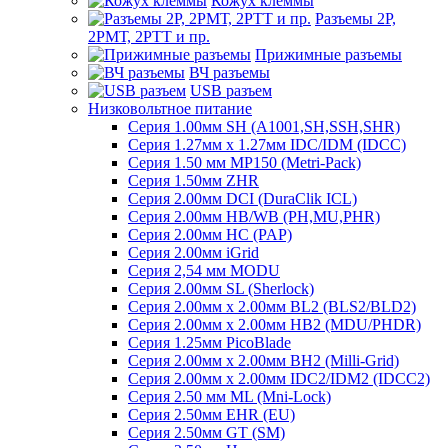
Кожух клеммы
Разъемы 2Р,
2РМТ, 2РТТ и пр.
Прижимные разъемы
ВЧ разъемы
USB разъем
Низковольтное питание
Серия 1.00мм SH (A1001,SH,SSH,SHR)
Серия 1.27мм x 1.27мм IDC/IDM (IDCC)
Серия 1.50 мм MP150 (Metri-Pack)
Серия 1.50мм ZHR
Серия 2.00мм DCI (DuraClik ICL)
Серия 2.00мм HB/WB (PH,MU,PHR)
Серия 2.00мм HC (PAP)
Серия 2.00мм iGrid
Серия 2,54 мм MODU
Серия 2.00мм SL (Sherlock)
Серия 2.00мм x 2.00мм BL2 (BLS2/BLD2)
Серия 2.00мм x 2.00мм HB2 (MDU/PHDR)
Серия 1.25мм PicoBlade
Серия 2.00мм х 2.00мм BH2 (Milli-Grid)
Серия 2.00мм х 2.00мм IDC2/IDM2 (IDCC2)
Серия 2.50 мм ML (Mni-Lock)
Серия 2.50мм EHR (EU)
Серия 2.50мм GT (SM)