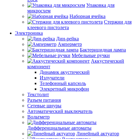
Упаковка для
микросхем
Наборная ячейка
Стержни для
клеевого пистолета
Электроника
Дин-рейка
Амперметр
Бактерицидная лампа
Мебельные ручки
Аккустический
компонент
Динамик акустический
Излучатели
Телефонный капсюль
Элекретный микрофон
Текстолит
Разъем питания
Сетевые шнуры
Автоматический выключатель
Вольтметр
Дифференциальные автоматы
Линейный актуатор