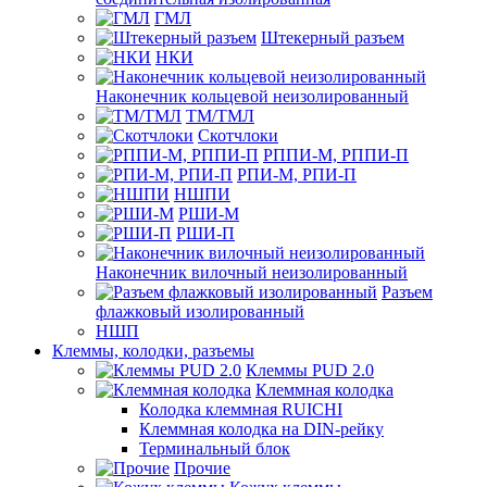
ГМЛ
Штекерный разъем
НКИ
Наконечник кольцевой неизолированный
ТМ/ТМЛ
Скотчлоки
РППИ-М, РППИ-П
РПИ-М, РПИ-П
НШПИ
РШИ-М
РШИ-П
Наконечник вилочный неизолированный
Разъем
флажковый изолированный
НШП
Клеммы, колодки, разъемы
Клеммы PUD 2.0
Клеммная колодка
Колодка клеммная RUICHI
Клеммная колодка на DIN-рейку
Терминальный блок
Прочие