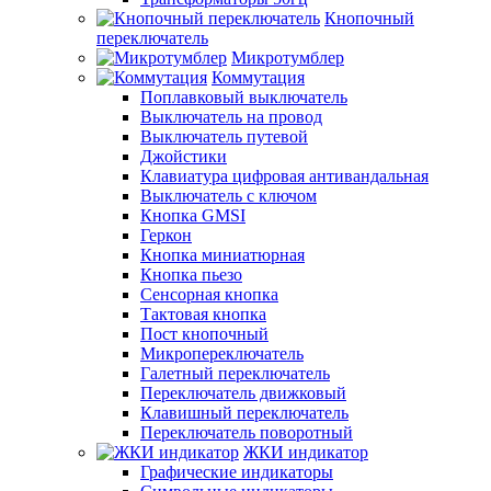
Кнопочный
переключатель
Микротумблер
Коммутация
Поплавковый выключатель
Выключатель на провод
Выключатель путевой
Джойстики
Клавиатура цифровая антивандальная
Выключатель с ключом
Кнопка GMSI
Геркон
Кнопка миниатюрная
Кнопка пьезо
Сенсорная кнопка
Тактовая кнопка
Пост кнопочный
Микропереключатель
Галетный переключатель
Переключатель движковый
Клавишный переключатель
Переключатель поворотный
ЖКИ индикатор
Графические индикаторы