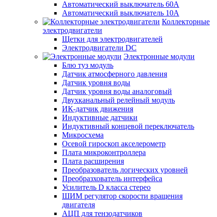
Автоматический выключатель 60А
Автоматический выключатель 10А
Коллекторные
электродвигатели
Щетки для электродвигателей
Электродвигатели DC
Электронные модули
Блю туз модуль
Датчик атмосферного давления
Датчик уровня воды
Датчик уровня воды аналоговый
Двухканальный релейный модуль
ИК-датчик движения
Индуктивные датчики
Индуктивный концевой переключатель
Микросхема
Осевой гироскоп акселерометр
Плата микроконтроллера
Плата расширения
Преобразователь логических уровней
Преобразхователь интерфейса
Усилитель D класса стерео
ШИМ регулятор скорости вращения
двигателя
АЦП для тензодатчиков