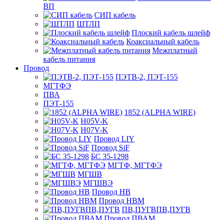
ВП
СИП кабель
ШТЛП
Плоский кабель шлейф
Коаксиальный кабель
Межплатный
кабель питания
Провод
ПЭТВ-2, ПЭТ-155
МГТФЭ
ПВА
ПЭТ-155
1852 (ALPHA WIRE)
H05V-K
H07V-K
Провод LIY
Провод SiF
БС 35-1298
МГТФ, МГТФЭ
МГШВ
МГШВЭ
Провод НВ
Провод НВМ
ПВ,ПУГВПВ,ПУГВ
Провод ПВАМ