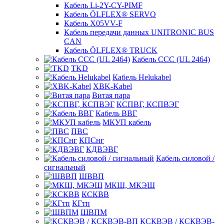
Кабель Li-2Y-CY-PIMF
Кабель ÖLFLEX® SERVO
Кабель X05VV-F
Кабель передачи данных UNITRONIC BUS
CAN
Кабель ÖLFLEX® TRUCK
Кабель CCC (UL 2464)
TKD
Кабель Helukabel
XBK-Kabel
Витая пара
КСПВГ, КСПВЭГ
Кабель ВВГ
МКУП кабель
ПВС
КПСнг
КДВЭВГ
Кабель силовой /
сигнальный
ШВВП
МКШ, МКЭШ
КСКВВ
КГтп
ШВПМ
КСКВЭВ / КСКВЭВ-