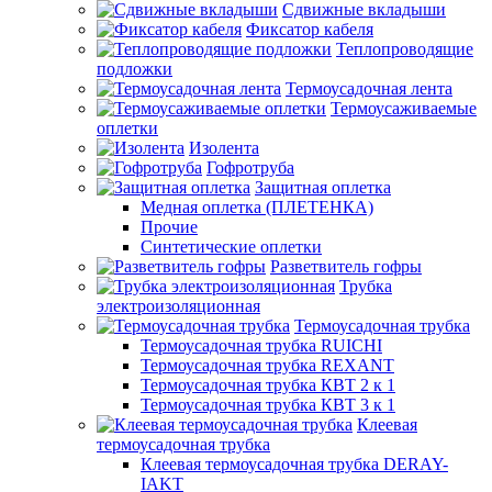
Сдвижные вкладыши
Фиксатор кабеля
Теплопроводящие
подложки
Термоусадочная лента
Термоусаживаемые
оплетки
Изолента
Гофротруба
Защитная оплетка
Медная оплетка (ПЛЕТЕНКА)
Прочие
Синтетические оплетки
Разветвитель гофры
Трубка
электроизоляционная
Термоусадочная трубка
Термоусадочная трубка RUICHI
Термоусадочная трубка REXANT
Термоусадочная трубка КВТ 2 к 1
Термоусадочная трубка КВТ 3 к 1
Клеевая
термоусадочная трубка
Клеевая термоусадочная трубка DERAY-
IAKT