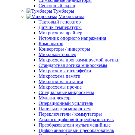
Символьные индикаторы
Сенсорный экран
Тумблеры
Микросхема
Тактовый генератор
Датчик температуры
Микросхема драйвер
Источник опорного напряжения
Компаратор
Конверторы / инверторы
Микроконтроллер
Микросхема программируемой логики
Стандартная логика микросхемы
Микросхемы интерфейса
Микросхема памяти
Микросхема питания
Микросхемы прочие
Специальные микросхемы
Мультиплексор
Операционный усилитель
Панельки для микросхем
Переключатели / коммутаторы
Аналого цифровой преобразователь
Преобразователи мультимедийные
Цифро аналоговый преобразователь