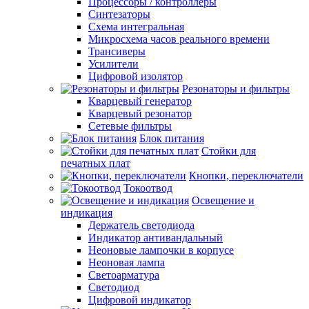
Процессоры / контроллеры
Синтезаторы
Схема интегральная
Микросхема часов реального времени
Трансиверы
Усилители
Цифровой изолятор
Резонаторы и фильтры
Кварцевый генератор
Кварцевый резонатор
Сетевые фильтры
Блок питания
Стойки для
печатных плат
Кнопки, переключатели
Токоотвод
Освещение и
индикация
Держатель светодиода
Индикатор антивандальный
Неоновые лампочки в корпусе
Неоновая лампа
Светоарматура
Светодиод
Цифровой индикатор