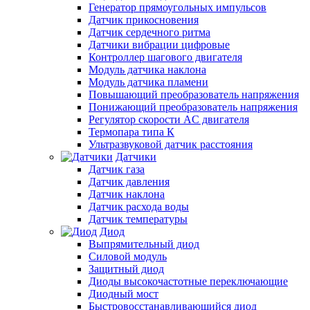
Генератор прямоугольных импульсов
Датчик прикосновения
Датчик сердечного ритма
Датчики вибрации цифровые
Контроллер шагового двигателя
Модуль датчика наклона
Модуль датчика пламени
Повышающий преобразователь напряжения
Понижающий преобразователь напряжения
Регулятор скорости AC двигателя
Термопара типа К
Ультразвуковой датчик расстояния
Датчики
Датчик газа
Датчик давления
Датчик наклона
Датчик расхода воды
Датчик температуры
Диод
Выпрямительный диод
Силовой модуль
Защитный диод
Диоды высокочастотные переключающие
Диодный мост
Быстровосстанавливающийся диод