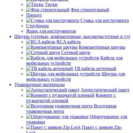
Тиски
Фен строительный
Пинцет
Сумка для инструмента
Струбцина
Ящик для инструментов
Шнуры (сетевые, компьютерные, высокочастотные и тд)
RCA кабель
Компьютерные шнуры
Сетевой шнур
Кабель для
мобильных устройств
ТВ кабель антенный
Шнуры для
мобильных устройств
Упаковочные материалы
Антистатический пакет
Конверт с
пузырчатой пленкой
Воздушная
упаковочная лента
Оборудование для
упаковки
Пакет с замком Zip-
Lock