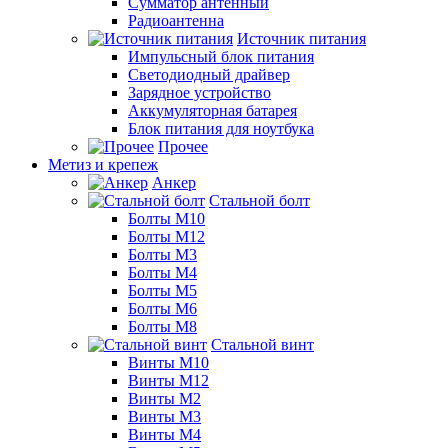
Сумматор антенный
Радиоантенна
Источник питания
Импульсный блок питания
Светодиодный драйвер
Зарядное устройство
Аккумуляторная батарея
Блок питания для ноутбука
Прочее
Метиз и крепеж
Анкер
Стальной болт
Болты М10
Болты М12
Болты М3
Болты М4
Болты М5
Болты М6
Болты М8
Стальной винт
Винты М10
Винты М12
Винты М2
Винты М3
Винты М4