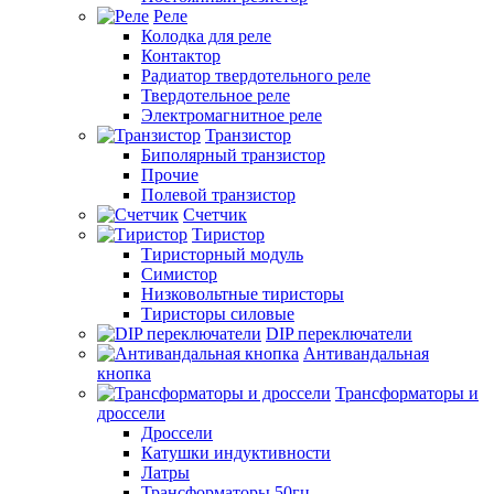
Реле
Колодка для реле
Контактор
Радиатор твердотельного реле
Твердотельное реле
Электромагнитное реле
Транзистор
Биполярный транзистор
Прочие
Полевой транзистор
Счетчик
Тиристор
Тиристорный модуль
Симистор
Низковольтные тиристоры
Тиристоры силовые
DIP переключатели
Антивандальная
кнопка
Трансформаторы и
дроссели
Дроссели
Катушки индуктивности
Латры
Трансформаторы 50гц