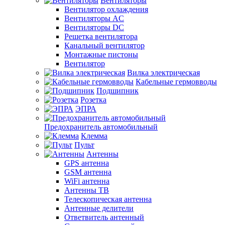
Вентиляторы
Вентилятор охлаждения
Вентиляторы AC
Вентиляторы DC
Решетка вентилятора
Канальный вентилятор
Монтажные пистоны
Вентилятор
Вилка электрическая
Кабельные гермовводы
Подшипник
Розетка
ЭПРА
Предохранитель автомобильный
Клемма
Пульт
Антенны
GPS антенна
GSM антенна
WiFi антенна
Антенны ТВ
Телескопическая антенна
Антенные делители
Ответвитель антенный