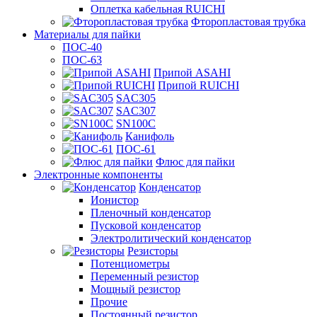
Оплетка кабельная RUICHI
Фторопластовая трубка
Материалы для пайки
ПОС-40
ПОС-63
Припой ASAHI
Припой RUICHI
SAC305
SAC307
SN100C
Канифоль
ПОС-61
Флюс для пайки
Электронные компоненты
Конденсатор
Ионистор
Пленочный конденсатор
Пусковой конденсатор
Электролитический конденсатор
Резисторы
Потенциометры
Переменный резистор
Мощный резистор
Прочие
Постоянный резистор