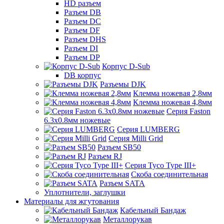
HD разъем
Разъем DB
Разъем DC
Разъем DF
Разъем DHS
Разъем DI
Разъем DP
Корпус D-Sub
DB корпус
Разъемы DJK
Клемма ножевая 2,8мм
Клемма ножевая 4,8мм
Серия Faston
6.3х0.8мм ножевые
Серия LUMBERG
Серия Milli Grid
Разъем SB50
Разъем RJ
Серия Tyco Type III+
Скоба соединительная
Разъем SATA
Уплотнители, заглушки
Материалы для жгутования
Кабельный Бандаж
Металлорукав