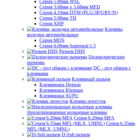
Серия 5.00мм WSL
Серия 3.68мм х 3.68мм MFD
Серия 4.19мм DTM (PLG/3P/GRY/N)
Серия 5.08мм TH
Серия XHP
Клеммы,
колодки автомобильные
Серия MQS
Серия 6.00мм Superseal 1.5
Разъем DHS
Цилиндрические
разъемы
DC - под обжим с
клеммами
Клеммный разъем
Клеммники Degson
Клеммники Klemsan
Клеммники SUPU
Клемма лепесток
Неизолированные кольцевые клеммы
Серия 6.20мм MFA
Серия 6.35мм
MFL (MLX, UMNL)
D-Sub разъем