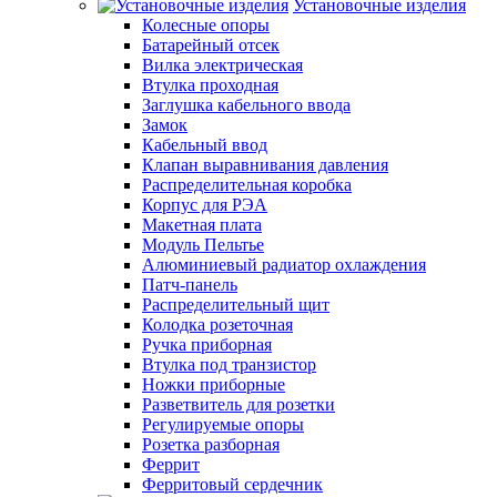
Установочные изделия
Колесные опоры
Батарейный отсек
Вилка электрическая
Втулка проходная
Заглушка кабельного ввода
Замок
Кабельный ввод
Клапан выравнивания давления
Распределительная коробка
Корпус для РЭА
Макетная плата
Модуль Пельтье
Алюминиевый радиатор охлаждения
Патч-панель
Распределительный щит
Колодка розеточная
Ручка приборная
Втулка под транзистор
Ножки приборные
Разветвитель для розетки
Регулируемые опоры
Розетка разборная
Феррит
Ферритовый сердечник