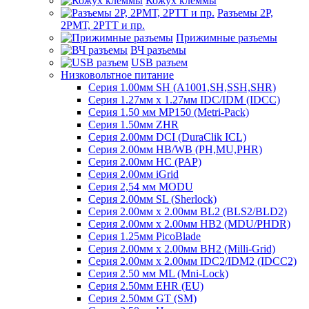
Кожух клеммы
Разъемы 2Р,
2РМТ, 2РТТ и пр.
Прижимные разъемы
ВЧ разъемы
USB разъем
Низковольтное питание
Серия 1.00мм SH (A1001,SH,SSH,SHR)
Серия 1.27мм x 1.27мм IDC/IDM (IDCC)
Серия 1.50 мм MP150 (Metri-Pack)
Серия 1.50мм ZHR
Серия 2.00мм DCI (DuraClik ICL)
Серия 2.00мм HB/WB (PH,MU,PHR)
Серия 2.00мм HC (PAP)
Серия 2.00мм iGrid
Серия 2,54 мм MODU
Серия 2.00мм SL (Sherlock)
Серия 2.00мм x 2.00мм BL2 (BLS2/BLD2)
Серия 2.00мм x 2.00мм HB2 (MDU/PHDR)
Серия 1.25мм PicoBlade
Серия 2.00мм х 2.00мм BH2 (Milli-Grid)
Серия 2.00мм х 2.00мм IDC2/IDM2 (IDCC2)
Серия 2.50 мм ML (Mni-Lock)
Серия 2.50мм EHR (EU)
Серия 2.50мм GT (SM)