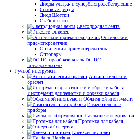
Диоды ультра- и супербыстродействующие
Силовые диоды
Диод Шоттки
Стабилитрон
Светодиодная лента
Энкодер
Оптический
приемопередатчик
Оптический приемопередатчик
Оптопары
DC DC
преобразователь
Ручной инструмент
Антистатический
браслет
Инструмент для зачистки и обрезки кабеля
Обжимной инструмент
Измерительные
приборы
Паяльное оборудование
Протяжка для кабеля
Отвертка
Клеевой пистолет
Надфиль