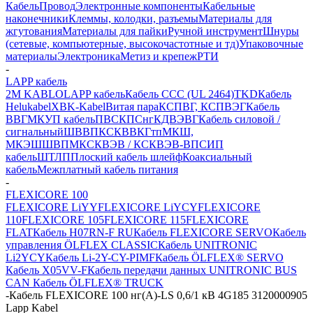
Кабель
Провод
Электронные компоненты
Кабельные
наконечники
Клеммы, колодки, разъемы
Материалы для
жгутования
Материалы для пайки
Ручной инструмент
Шнуры
(сетевые, компьютерные, высокочастотные и тд)
Упаковочные
материалы
Электроника
Метиз и крепеж
РТИ
-
LAPP кабель
2M KABLO
LAPP кабель
Кабель CCC (UL 2464)
TKD
Кабель
Helukabel
XBK-Kabel
Витая пара
КСПВГ, КСПВЭГ
Кабель
ВВГ
МКУП кабель
ПВС
КПСнг
КДВЭВГ
Кабель силовой /
сигнальный
ШВВП
КСКВВ
КГтп
МКШ,
МКЭШ
ШВПМ
КСКВЭВ / КСКВЭВ-ВП
СИП
кабель
ШТЛП
Плоский кабель шлейф
Коаксиальный
кабель
Межплатный кабель питания
-
FLEXICORE 100
FLEXICORE LiYY
FLEXICORE LiYCY
FLEXICORE
110
FLEXICORE 105
FLEXICORE 115
FLEXICORE
FLAT
Кабель H07RN-F RU
Кабель FLEXICORE SERVO
Кабель
управления ÖLFLEX CLASSIC
Кабель UNITRONIC
Li2YCY
Кабель Li-2Y-CY-PIMF
Кабель ÖLFLEX® SERVO
Кабель X05VV-F
Кабель передачи данных UNITRONIC BUS
CAN
Кабель ÖLFLEX® TRUCK
-
Кабель FLEXICORE 100 нг(А)-LS 0,6/1 кВ 4G185 3120000905
Lapp Kabel