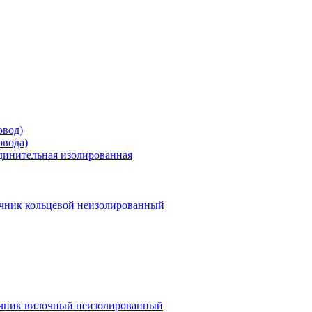
овод)
овода)
единительная изолированная
чник кольцевой неизолированный
чник вилочный неизолированный