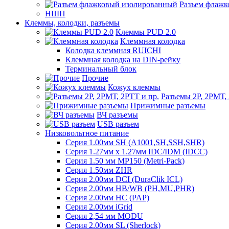
Разъем флаж
НШП
Клеммы, колодки, разъемы
Клеммы PUD 2.0
Клеммная колодка
Колодка клеммная RUICHI
Клеммная колодка на DIN-рейку
Терминальный блок
Прочие
Кожух клеммы
Разъемы 2Р, 2РМТ,
Прижимные разъемы
ВЧ разъемы
USB разъем
Низковольтное питание
Серия 1.00мм SH (A1001,SH,SSH,SHR)
Серия 1.27мм x 1.27мм IDC/IDM (IDCC)
Серия 1.50 мм MP150 (Metri-Pack)
Серия 1.50мм ZHR
Серия 2.00мм DCI (DuraClik ICL)
Серия 2.00мм HB/WB (PH,MU,PHR)
Серия 2.00мм HC (PAP)
Серия 2.00мм iGrid
Серия 2,54 мм MODU
Серия 2.00мм SL (Sherlock)