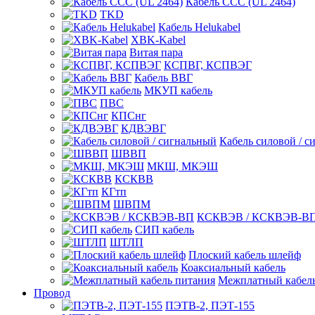
Кабель CCC (UL 2464)
TKD
Кабель Helukabel
XBK-Kabel
Витая пара
КСПВГ, КСПВЭГ
Кабель ВВГ
МКУП кабель
ПВС
КПСнг
КДВЭВГ
Кабель силовой / с
ШВВП
МКШ, МКЭШ
КСКВВ
КГтп
ШВПМ
КСКВЭВ / КСКВЭВ-В
СИП кабель
ШТЛП
Плоский кабель шлейф
Коаксиальный кабель
Межплатный кабель
Провод
ПЭТВ-2, ПЭТ-155