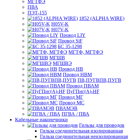
МГТФЭ
ПВА
ПЭТ-155
1852 (ALPHA WIRE)
H05V-K
H07V-K
Провод LIY
Провод SiF
БС 35-1298
МГТФ, МГТФЭ
МГШВ
МГШВЭ
Провод НВ
Провод НВМ
ПВ,ПУГВПВ,ПУГВ
Провод ПВАМ
ПуГПнг(A)-HF
Провод МГ
Провод МС
ПВАМЭВ
ПГВА / ПВА
Кабельные наконечники
Гильзы для проводов
Гильза соединительная изолированная
Гильза соединительная неизолированная