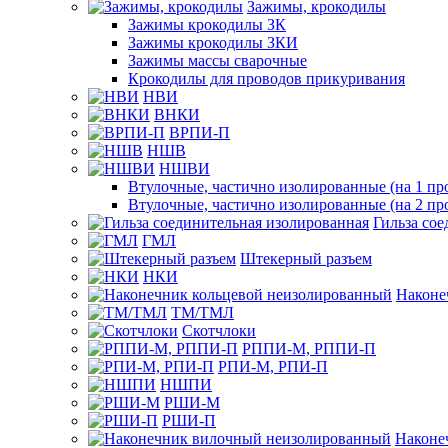
Зажимы, крокодилы
Зажимы крокодилы ЗК
Зажимы крокодилы ЗКИ
Зажимы массы сварочные
Крокодилы для проводов прикуривания
НВИ
ВНКИ
ВРПИ-П
НШВ
НШВИ
Втулочные, частично изолированные (на 1 пр
Втулочные, частично изолированные (на 2 пр
Гильза со
ГМЛ
Штекерный разъем
НКИ
Наконе
ТМ/ТМЛ
Скотчлоки
РППИ-М, РППИ-П
РПИ-М, РПИ-П
НШПИ
РШИ-М
РШИ-П
Наконе