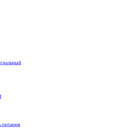
игнальный
П
 питания