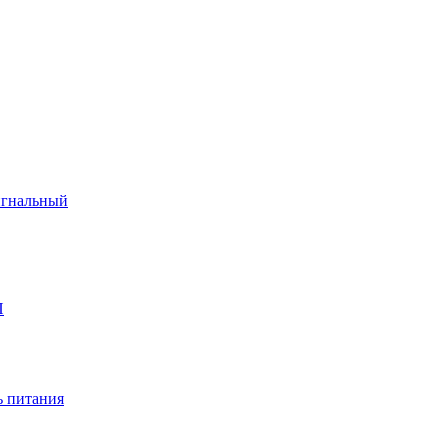
игнальный
П
 питания