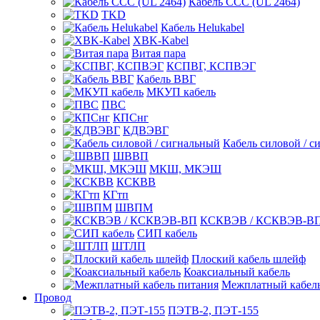
Кабель CCC (UL 2464)
TKD
Кабель Helukabel
XBK-Kabel
Витая пара
КСПВГ, КСПВЭГ
Кабель ВВГ
МКУП кабель
ПВС
КПСнг
КДВЭВГ
Кабель силовой / с
ШВВП
МКШ, МКЭШ
КСКВВ
КГтп
ШВПМ
КСКВЭВ / КСКВЭВ-В
СИП кабель
ШТЛП
Плоский кабель шлейф
Коаксиальный кабель
Межплатный кабель
Провод
ПЭТВ-2, ПЭТ-155