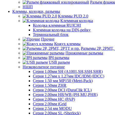
Разъем флаж
НШП
Клеммы, колодки, разъемы
Клеммы PUD 2.0
Клеммная колодка
Колодка клеммная RUICHI
Клеммная колодка на DIN-рейку
Терминальный блок
Прочие
Кожух клеммы
Разъемы 2Р, 2РМТ,
Прижимные разъемы
ВЧ разъемы
USB разъем
Низковольтное питание
Серия 1.00мм SH (A1001,SH,SSH,SHR)
Серия 1.27мм x 1.27мм IDC/IDM (IDCC)
Серия 1.50 мм MP150 (Metri-Pack)
Серия 1.50мм ZHR
Серия 2.00мм DCI (DuraClik ICL)
Серия 2.00мм HB/WB (PH,MU,PHR)
Серия 2.00мм HC (PAP)
Серия 2.00мм iGrid
Серия 2,54 мм MODU
Серия 2.00мм SL (Sherlock)