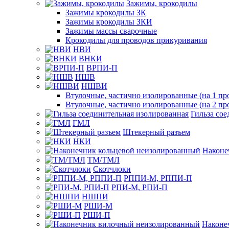
Зажимы, крокодилы
Зажимы крокодилы ЗК
Зажимы крокодилы ЗКИ
Зажимы массы сварочные
Крокодилы для проводов прикуривания
НВИ
ВНКИ
ВРПИ-П
НШВ
НШВИ
Втулочные, частично изолированные (на 1 пр
Втулочные, частично изолированные (на 2 пр
Гильза со
ГМЛ
Штекерный разъем
НКИ
Наконе
ТМ/ТМЛ
Скотчлоки
РППИ-М, РППИ-П
РПИ-М, РПИ-П
НШПИ
РШИ-М
РШИ-П
Наконе