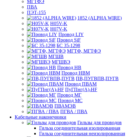
МГТФЭ
ПВА
ПЭТ-155
1852 (ALPHA WIRE)
H05V-K
H07V-K
Провод LIY
Провод SiF
БС 35-1298
МГТФ, МГТФЭ
МГШВ
МГШВЭ
Провод НВ
Провод НВМ
ПВ,ПУГВПВ,ПУГВ
Провод ПВАМ
ПуГПнг(A)-HF
Провод МГ
Провод МС
ПВАМЭВ
ПГВА / ПВА
Кабельные наконечники
Гильзы для проводов
Гильза соединительная изолированная
Гильза соединительная неизолированная