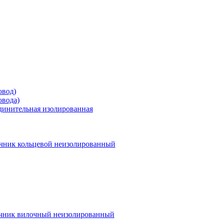
овод)
овода)
единительная изолированная
чник кольцевой неизолированный
чник вилочный неизолированный