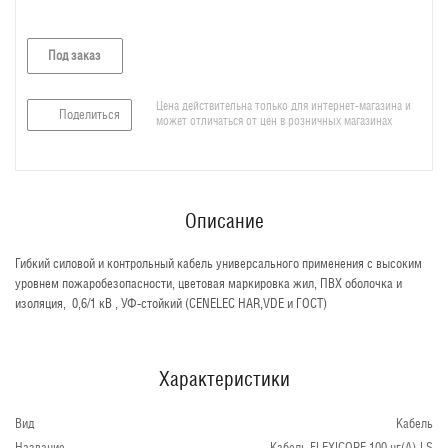
Под заказ
Цена действительна только для интернет-магазина и
Поделиться
может отличаться от цен в розничных магазинах
Описание
Гибкий силовой и контрольный кабель универсального применения c высоким
уровнем пожаробезопасности, цветовая маркировка жил, ПВХ оболочка и
изоляция, 0,6/1 кВ , УФ-стойкий (CENELEC HAR,VDE и ГОСТ)
Характеристики
Вид
Кабель
Название
Кабель FLEXICORE 100 нг(А)-LS