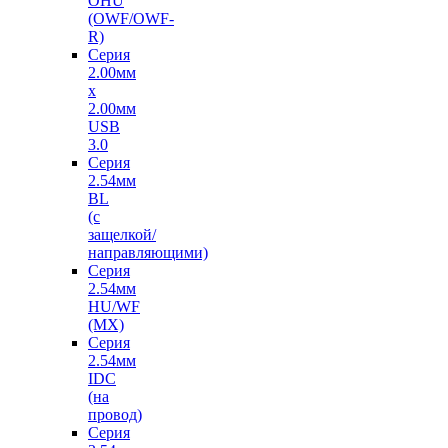
OHU
(OWF/OWF-
R)
Серия
2.00мм
x
2.00мм
USB
3.0
Серия
2.54мм
BL
(с
защелкой/
направляющими)
Серия
2.54мм
HU/WF
(MX)
Серия
2.54мм
IDC
(на
провод)
Серия