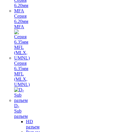
Серия
6.20мм
MFA
Серия
6.35мм
MFL
(MLX,
UMNL)
D-
Sub
разъем
HD
разъем