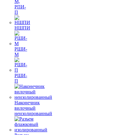
М,
РПИ-
П
НШПИ
РШИ-
М
РШИ-
П
Наконечник
вилочный
неизолированный