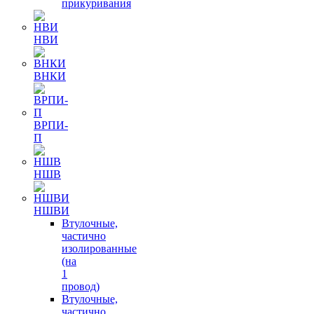
прикуривания
НВИ
ВНКИ
ВРПИ-
П
НШВ
НШВИ
Втулочные,
частично
изолированные
(на
1
провод)
Втулочные,
частично