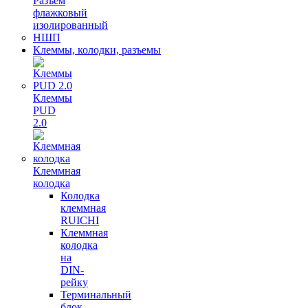
Разъем
флажковый
изолированный
НШП
Клеммы, колодки, разъемы
Клеммы
PUD
2.0
Клеммная
колодка
Колодка
клеммная
RUICHI
Клеммная
колодка
на
DIN-
рейку
Терминальный
блок