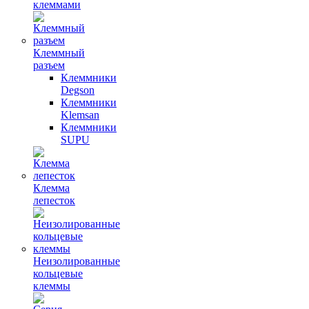
клеммами
Клеммный
разъем
Клеммники
Degson
Клеммники
Klemsan
Клеммники
SUPU
Клемма
лепесток
Неизолированные
кольцевые
клеммы