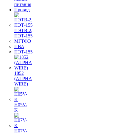
питания
Провод
ПЭТВ-2,
ПЭТ-155
МГТФЭ
ПВА
ПЭТ-155
1852
(ALPHA
WIRE)
H05V-
K
H07V-