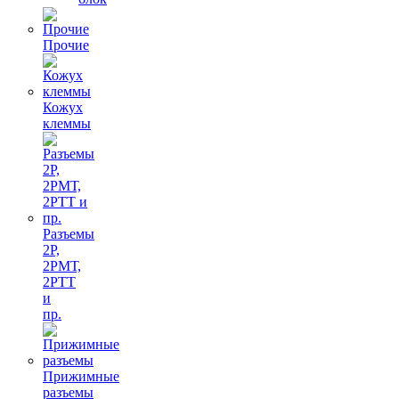
Прочие
Кожух
клеммы
Разъемы
2Р,
2РМТ,
2РТТ
и
пр.
Прижимные
разъемы