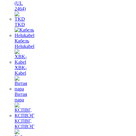
(UL
2464)
TKD
Кабель
Helukabel
XBK-
Kabel
Витая
пара
КСПВГ,
КСПВЭГ