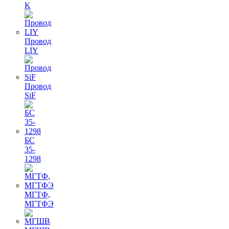
K
Провод
LIY
Провод
SiF
БС
35-
1298
МГТФ,
МГТФЭ