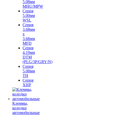
5.08мм
MHU/MPW
Серия
5.00мм
WSL
Серия
3.68мм
х
3.68мм
MFD
Серия
4.19мм
DTM
(PLG/3P/GRY/N)
Серия
5.08мм
TH
Серия
XHP
Клеммы,
колодки
автомобильные