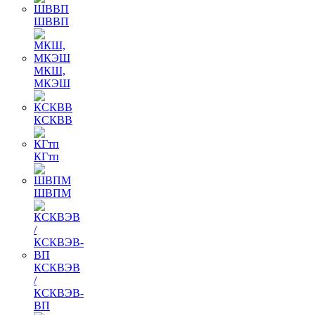
ШВВП
МКШ,
МКЭШ
КСКВВ
КГтп
ШВПМ
КСКВЭВ
/
КСКВЭВ-
ВП