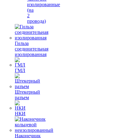
изолированные
(на
2
провода)
Гильза
соединительная
изолированная
ГМЛ
Штекерный
разъем
НКИ
Наконечник