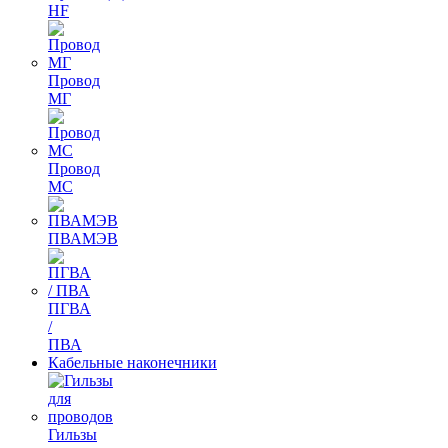
HF
Провод
МГ
Провод
МС
ПВАМЭВ
ПГВА
/
ПВА
Кабельные наконечники
Гильзы