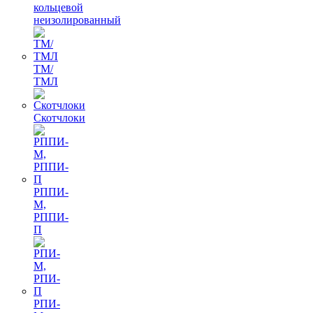
кольцевой
неизолированный
ТМ/
ТМЛ
Скотчлоки
РППИ-
М,
РППИ-
П
РПИ-