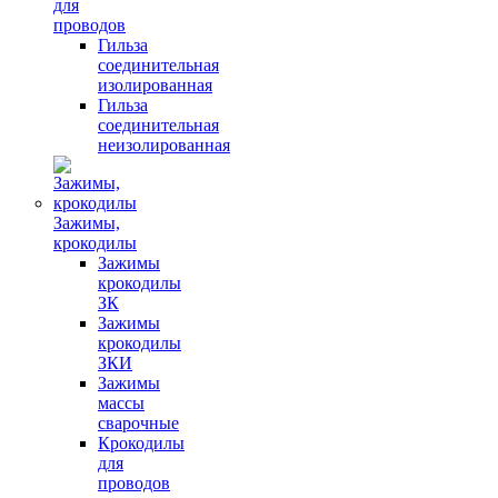
для
проводов
Гильза
соединительная
изолированная
Гильза
соединительная
неизолированная
Зажимы,
крокодилы
Зажимы
крокодилы
ЗК
Зажимы
крокодилы
ЗКИ
Зажимы
массы
сварочные
Крокодилы
для
проводов