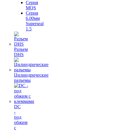
Серия
MQS
Серия
6.00мм
Superseal
1.5
Разъем
DHS
Цилиндрические
разъемы
DC
-
под
обжим
с