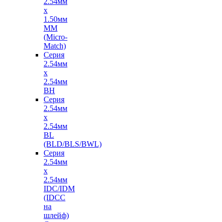
2.54мм
х
1.50мм
MM
(Micro-
Match)
Серия
2.54мм
х
2.54мм
BH
Серия
2.54мм
х
2.54мм
BL
(BLD/BLS/BWL)
Серия
2.54мм
х
2.54мм
IDC/IDM
(IDCC
на
шлейф)