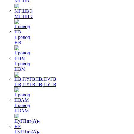
МГШВ
МГШВЭ
Провод
НВ
Провод
НВМ
ПВ,ПУГВПВ,ПУГВ
Провод
ПВАМ
ПуГПнг(A)-