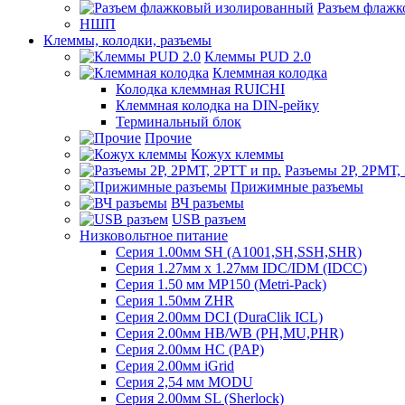
Разъем флаж
НШП
Клеммы, колодки, разъемы
Клеммы PUD 2.0
Клеммная колодка
Колодка клеммная RUICHI
Клеммная колодка на DIN-рейку
Терминальный блок
Прочие
Кожух клеммы
Разъемы 2Р, 2РМТ,
Прижимные разъемы
ВЧ разъемы
USB разъем
Низковольтное питание
Серия 1.00мм SH (A1001,SH,SSH,SHR)
Серия 1.27мм x 1.27мм IDC/IDM (IDCC)
Серия 1.50 мм MP150 (Metri-Pack)
Серия 1.50мм ZHR
Серия 2.00мм DCI (DuraClik ICL)
Серия 2.00мм HB/WB (PH,MU,PHR)
Серия 2.00мм HC (PAP)
Серия 2.00мм iGrid
Серия 2,54 мм MODU
Серия 2.00мм SL (Sherlock)