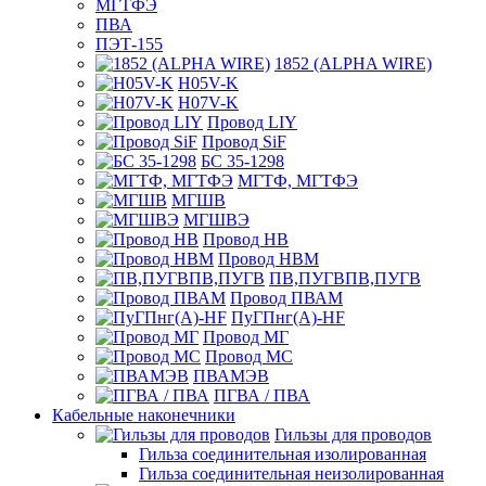
МГТФЭ
ПВА
ПЭТ-155
1852 (ALPHA WIRE)
H05V-K
H07V-K
Провод LIY
Провод SiF
БС 35-1298
МГТФ, МГТФЭ
МГШВ
МГШВЭ
Провод НВ
Провод НВМ
ПВ,ПУГВПВ,ПУГВ
Провод ПВАМ
ПуГПнг(A)-HF
Провод МГ
Провод МС
ПВАМЭВ
ПГВА / ПВА
Кабельные наконечники
Гильзы для проводов
Гильза соединительная изолированная
Гильза соединительная неизолированная