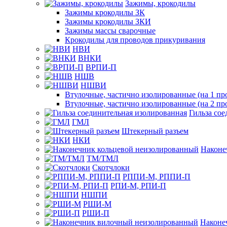
Зажимы, крокодилы
Зажимы крокодилы ЗК
Зажимы крокодилы ЗКИ
Зажимы массы сварочные
Крокодилы для проводов прикуривания
НВИ
ВНКИ
ВРПИ-П
НШВ
НШВИ
Втулочные, частично изолированные (на 1 пр
Втулочные, частично изолированные (на 2 пр
Гильза со
ГМЛ
Штекерный разъем
НКИ
Наконе
ТМ/ТМЛ
Скотчлоки
РППИ-М, РППИ-П
РПИ-М, РПИ-П
НШПИ
РШИ-М
РШИ-П
Наконе