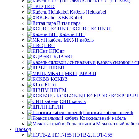
Кабель CCC (UL 2464)
TKD
Кабель Helukabel
XBK-Kabel
Витая пара
КСПВГ, КСПВЭГ
Кабель ВВГ
МКУП кабель
ПВС
КПСнг
КДВЭВГ
Кабель силовой / с
ШВВП
МКШ, МКЭШ
КСКВВ
КГтп
ШВПМ
КСКВЭВ / КСКВЭВ-В
СИП кабель
ШТЛП
Плоский кабель шлейф
Коаксиальный кабель
Межплатный кабель
Провод
ПЭТВ-2, ПЭТ-155