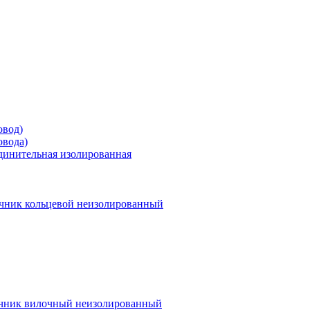
овод)
овода)
единительная изолированная
чник кольцевой неизолированный
чник вилочный неизолированный