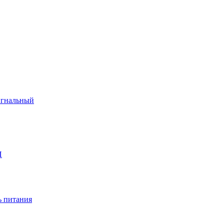
игнальный
П
 питания