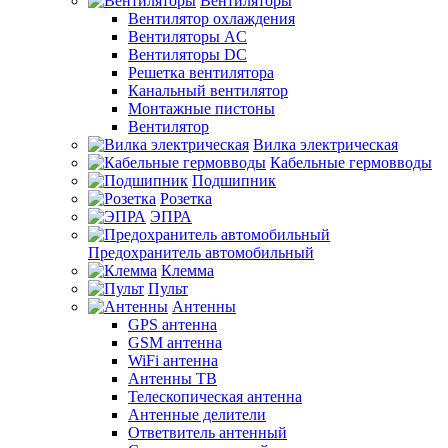
Вентиляторы
Вентилятор охлаждения
Вентиляторы AC
Вентиляторы DC
Решетка вентилятора
Канальный вентилятор
Монтажные пистоны
Вентилятор
Вилка электрическая
Кабельные гермовводы
Подшипник
Розетка
ЭПРА
Предохранитель автомобильный
Клемма
Пульт
Антенны
GPS антенна
GSM антенна
WiFi антенна
Антенны ТВ
Телескопическая антенна
Антенные делители
Ответвитель антенный