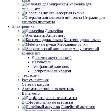
Упаковка для
микросхем
Наборная ячейка
Стержни для
клеевого пистолета
Электроника
Дин-рейка
Амперметр
Бактерицидная лампа
Мебельные ручки
Аккустический
компонент
Динамик акустический
Излучатели
Телефонный капсюль
Элекретный микрофон
Текстолит
Разъем питания
Сетевые шнуры
Автоматический выключатель
Вольтметр
Дифференциальные автоматы
Линейный актуатор