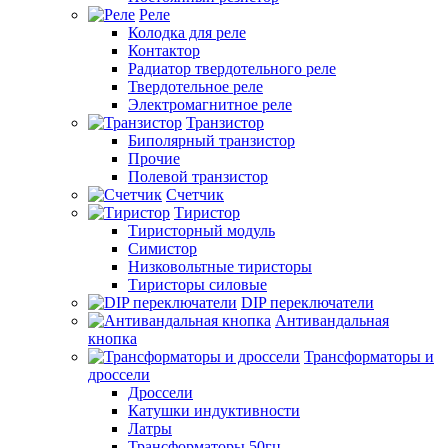
Реле
Колодка для реле
Контактор
Радиатор твердотельного реле
Твердотельное реле
Электромагнитное реле
Транзистор
Биполярный транзистор
Прочие
Полевой транзистор
Счетчик
Тиристор
Тиристорный модуль
Симистор
Низковольтные тиристоры
Тиристоры силовые
DIP переключатели
Антивандальная
кнопка
Трансформаторы и
дроссели
Дроссели
Катушки индуктивности
Латры
Трансформаторы 50гц