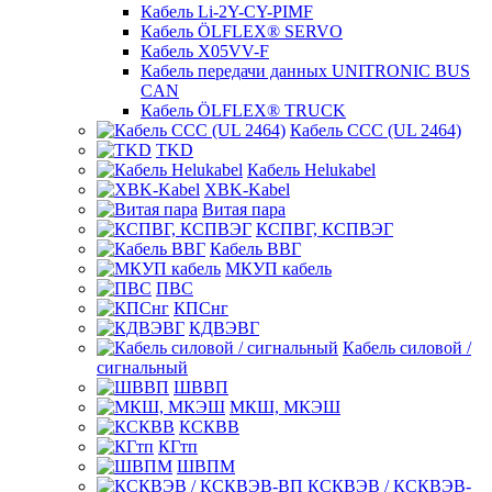
Кабель Li-2Y-CY-PIMF
Кабель ÖLFLEX® SERVO
Кабель X05VV-F
Кабель передачи данных UNITRONIC BUS
CAN
Кабель ÖLFLEX® TRUCK
Кабель CCC (UL 2464)
TKD
Кабель Helukabel
XBK-Kabel
Витая пара
КСПВГ, КСПВЭГ
Кабель ВВГ
МКУП кабель
ПВС
КПСнг
КДВЭВГ
Кабель силовой /
сигнальный
ШВВП
МКШ, МКЭШ
КСКВВ
КГтп
ШВПМ
КСКВЭВ / КСКВЭВ-