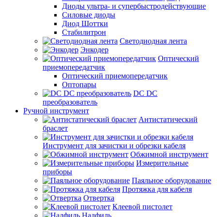
Диоды ультра- и супербыстродействующие
Силовые диоды
Диод Шоттки
Стабилитрон
Светодиодная лента
Энкодер
Оптический
приемопередатчик
Оптический приемопередатчик
Оптопары
DC DC
преобразователь
Ручной инструмент
Антистатический
браслет
Инструмент для зачистки и обрезки кабеля
Обжимной инструмент
Измерительные
приборы
Паяльное оборудование
Протяжка для кабеля
Отвертка
Клеевой пистолет
Надфиль