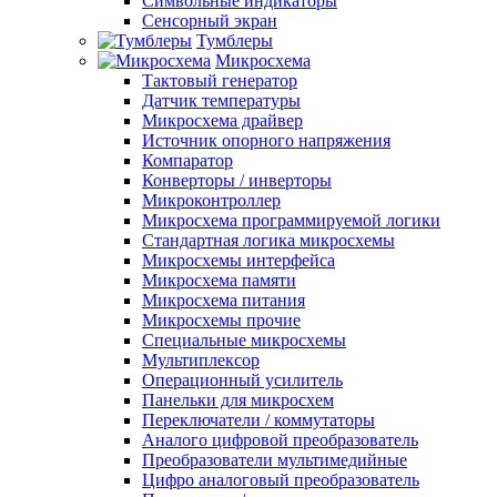
Символьные индикаторы
Сенсорный экран
Тумблеры
Микросхема
Тактовый генератор
Датчик температуры
Микросхема драйвер
Источник опорного напряжения
Компаратор
Конверторы / инверторы
Микроконтроллер
Микросхема программируемой логики
Стандартная логика микросхемы
Микросхемы интерфейса
Микросхема памяти
Микросхема питания
Микросхемы прочие
Специальные микросхемы
Мультиплексор
Операционный усилитель
Панельки для микросхем
Переключатели / коммутаторы
Аналого цифровой преобразователь
Преобразователи мультимедийные
Цифро аналоговый преобразователь