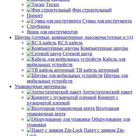
Тиски
Фен строительный
Пинцет
Сумка для инструмента
Струбцина
Ящик для инструментов
Шнуры (сетевые, компьютерные, высокочастотные и тд)
RCA кабель
Компьютерные шнуры
Сетевой шнур
Кабель для
мобильных устройств
ТВ кабель антенный
Шнуры для
мобильных устройств
Упаковочные материалы
Антистатический пакет
Конверт с
пузырчатой пленкой
Воздушная
упаковочная лента
Оборудование для
упаковки
Пакет с замком Zip-
Lock