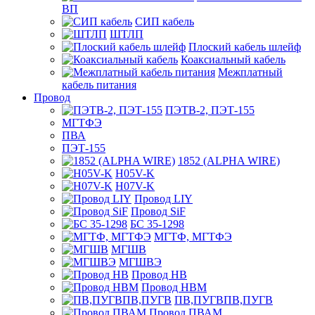
ВП
СИП кабель
ШТЛП
Плоский кабель шлейф
Коаксиальный кабель
Межплатный
кабель питания
Провод
ПЭТВ-2, ПЭТ-155
МГТФЭ
ПВА
ПЭТ-155
1852 (ALPHA WIRE)
H05V-K
H07V-K
Провод LIY
Провод SiF
БС 35-1298
МГТФ, МГТФЭ
МГШВ
МГШВЭ
Провод НВ
Провод НВМ
ПВ,ПУГВПВ,ПУГВ
Провод ПВАМ