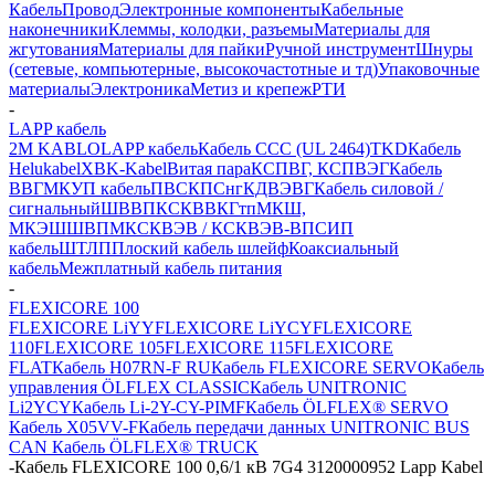
Кабель
Провод
Электронные компоненты
Кабельные
наконечники
Клеммы, колодки, разъемы
Материалы для
жгутования
Материалы для пайки
Ручной инструмент
Шнуры
(сетевые, компьютерные, высокочастотные и тд)
Упаковочные
материалы
Электроника
Метиз и крепеж
РТИ
-
LAPP кабель
2M KABLO
LAPP кабель
Кабель CCC (UL 2464)
TKD
Кабель
Helukabel
XBK-Kabel
Витая пара
КСПВГ, КСПВЭГ
Кабель
ВВГ
МКУП кабель
ПВС
КПСнг
КДВЭВГ
Кабель силовой /
сигнальный
ШВВП
КСКВВ
КГтп
МКШ,
МКЭШ
ШВПМ
КСКВЭВ / КСКВЭВ-ВП
СИП
кабель
ШТЛП
Плоский кабель шлейф
Коаксиальный
кабель
Межплатный кабель питания
-
FLEXICORE 100
FLEXICORE LiYY
FLEXICORE LiYCY
FLEXICORE
110
FLEXICORE 105
FLEXICORE 115
FLEXICORE
FLAT
Кабель H07RN-F RU
Кабель FLEXICORE SERVO
Кабель
управления ÖLFLEX CLASSIC
Кабель UNITRONIC
Li2YCY
Кабель Li-2Y-CY-PIMF
Кабель ÖLFLEX® SERVO
Кабель X05VV-F
Кабель передачи данных UNITRONIC BUS
CAN
Кабель ÖLFLEX® TRUCK
-
Кабель FLEXICORE 100 0,6/1 кВ 7G4 3120000952 Lapp Kabel