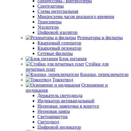
Процессоры / контроллеры
Синтезаторы
Схема интегральная
Микросхема часов реального времени
Трансиверы
Усилители
Цифровой изолятор
Резонаторы и фильтры
Кварцевый генератор
Кварцевый резонатор
Сетевые фильтры
Блок питания
Стойки для
печатных плат
Кнопки, переключатели
Токоотвод
Освещение и
индикация
Держатель светодиода
Индикатор антивандальный
Неоновые лампочки в корпусе
Неоновая лампа
Светоарматура
Светодиод
Цифровой индикатор