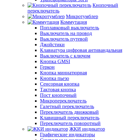
Кнопочный
переключатель
Микротумблер
Коммутация
Поплавковый выключатель
Выключатель на провод
Выключатель путевой
Джойстики
Клавиатура цифровая антивандальная
Выключатель с ключом
Кнопка GMSI
Геркон
Кнопка миниатюрная
Кнопка пьезо
Сенсорная кнопка
Тактовая кнопка
Пост кнопочный
Микропереключатель
Галетный переключатель
Переключатель движковый
Клавишный переключатель
Переключатель поворотный
ЖКИ индикатор
Графические индикаторы