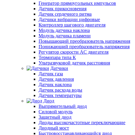
Генератор прямоугольных импульсов
Датчик прикосновения
Датчик сердечного ритма
Датчики вибрации цифровые
Контроллер шагового двигателя
Модуль датчика наклона
Модуль датчика пламени
Повышающий преобразователь напряжения
Понижающий преобразователь напряжения
Регулятор скорости AC двигателя
Термопара типа К
Ультразвуковой датчик расстояния
Датчики
Датчик газа
Датчик давления
Датчик наклона
Датчик расхода воды
Датчик температуры
Диод
Выпрямительный диод
Силовой модуль
Защитный диод
Диоды высокочастотные переключающие
Диодный мост
Быстровосстанавливающийся диод