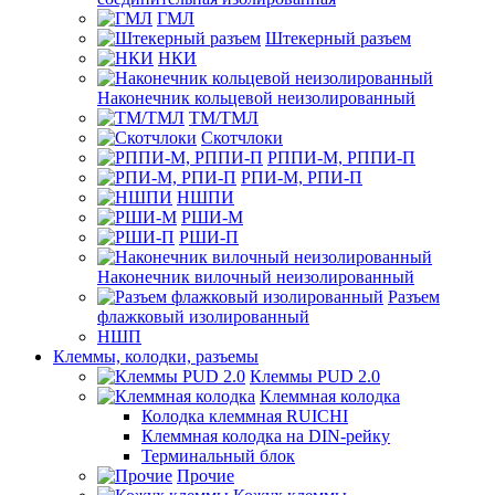
ГМЛ
Штекерный разъем
НКИ
Наконечник кольцевой неизолированный
ТМ/ТМЛ
Скотчлоки
РППИ-М, РППИ-П
РПИ-М, РПИ-П
НШПИ
РШИ-М
РШИ-П
Наконечник вилочный неизолированный
Разъем
флажковый изолированный
НШП
Клеммы, колодки, разъемы
Клеммы PUD 2.0
Клеммная колодка
Колодка клеммная RUICHI
Клеммная колодка на DIN-рейку
Терминальный блок
Прочие