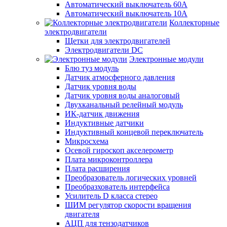
Автоматический выключатель 60А
Автоматический выключатель 10А
Коллекторные
электродвигатели
Щетки для электродвигателей
Электродвигатели DC
Электронные модули
Блю туз модуль
Датчик атмосферного давления
Датчик уровня воды
Датчик уровня воды аналоговый
Двухканальный релейный модуль
ИК-датчик движения
Индуктивные датчики
Индуктивный концевой переключатель
Микросхема
Осевой гироскоп акселерометр
Плата микроконтроллера
Плата расширения
Преобразователь логических уровней
Преобразхователь интерфейса
Усилитель D класса стерео
ШИМ регулятор скорости вращения
двигателя
АЦП для тензодатчиков