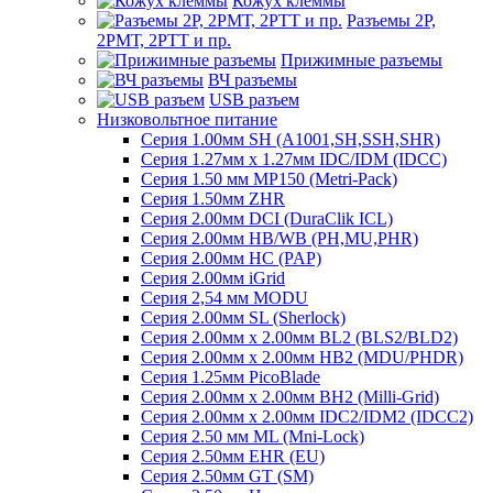
Кожух клеммы
Разъемы 2Р,
2РМТ, 2РТТ и пр.
Прижимные разъемы
ВЧ разъемы
USB разъем
Низковольтное питание
Серия 1.00мм SH (A1001,SH,SSH,SHR)
Серия 1.27мм x 1.27мм IDC/IDM (IDCC)
Серия 1.50 мм MP150 (Metri-Pack)
Серия 1.50мм ZHR
Серия 2.00мм DCI (DuraClik ICL)
Серия 2.00мм HB/WB (PH,MU,PHR)
Серия 2.00мм HC (PAP)
Серия 2.00мм iGrid
Серия 2,54 мм MODU
Серия 2.00мм SL (Sherlock)
Серия 2.00мм x 2.00мм BL2 (BLS2/BLD2)
Серия 2.00мм x 2.00мм HB2 (MDU/PHDR)
Серия 1.25мм PicoBlade
Серия 2.00мм х 2.00мм BH2 (Milli-Grid)
Серия 2.00мм х 2.00мм IDC2/IDM2 (IDCC2)
Серия 2.50 мм ML (Mni-Lock)
Серия 2.50мм EHR (EU)
Серия 2.50мм GT (SM)