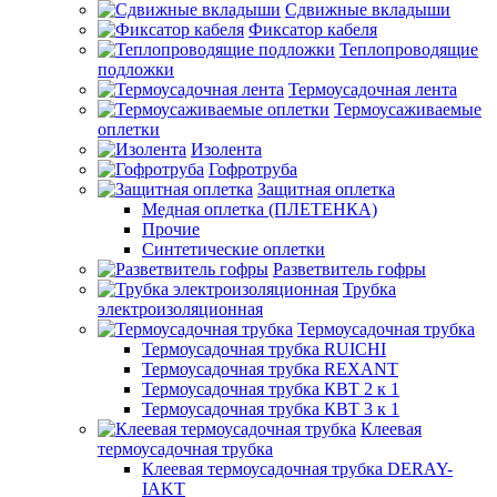
Сдвижные вкладыши
Фиксатор кабеля
Теплопроводящие
подложки
Термоусадочная лента
Термоусаживаемые
оплетки
Изолента
Гофротруба
Защитная оплетка
Медная оплетка (ПЛЕТЕНКА)
Прочие
Синтетические оплетки
Разветвитель гофры
Трубка
электроизоляционная
Термоусадочная трубка
Термоусадочная трубка RUICHI
Термоусадочная трубка REXANT
Термоусадочная трубка КВТ 2 к 1
Термоусадочная трубка КВТ 3 к 1
Клеевая
термоусадочная трубка
Клеевая термоусадочная трубка DERAY-
IAKT