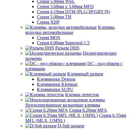
Серия 5.00мм WSL
Серия 3.68мм х 3.68мм MFD
Серия 4.19мм DTM (PLG/3P/GRY/N)
Серия 5.08мм TH
Серия XHP
Клеммы,
колодки автомобильные
Серия MQS
Серия 6.00мм Superseal 1.5
Разъем DHS
Цилиндрические
разъемы
DC - под обжим с
клеммами
Клеммный разъем
Клеммники Degson
Клеммники Klemsan
Клеммники SUPU
Клемма лепесток
Неизолированные кольцевые клеммы
Серия 6.20мм MFA
Серия 6.35мм
MFL (MLX, UMNL)
D-Sub разъем