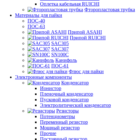
Оплетка кабельная RUICHI
Фторопластовая трубка
Материалы для пайки
ПОС-40
ПОС-63
Припой ASAHI
Припой RUICHI
SAC305
SAC307
SN100C
Канифоль
ПОС-61
Флюс для пайки
Электронные компоненты
Конденсатор
Ионистор
Пленочный конденсатор
Пусковой конденсатор
Электролитический конденсатор
Резисторы
Потенциометры
Переменный резистор
Мощный резистор
Прочие
Постоянный резистор