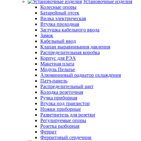
Установочные изделия
Колесные опоры
Батарейный отсек
Вилка электрическая
Втулка проходная
Заглушка кабельного ввода
Замок
Кабельный ввод
Клапан выравнивания давления
Распределительная коробка
Корпус для РЭА
Макетная плата
Модуль Пельтье
Алюминиевый радиатор охлаждения
Патч-панель
Распределительный щит
Колодка розеточная
Ручка приборная
Втулка под транзистор
Ножки приборные
Разветвитель для розетки
Регулируемые опоры
Розетка разборная
Феррит
Ферритовый сердечник