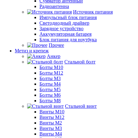
Сумматор антенный
Радиоантенна
Источник питания
Импульсный блок питания
Светодиодный драйвер
Зарядное устройство
Аккумуляторная батарея
Блок питания для ноутбука
Прочее
Метиз и крепеж
Анкер
Стальной болт
Болты М10
Болты М12
Болты М3
Болты М4
Болты М5
Болты М6
Болты М8
Стальной винт
Винты М10
Винты М12
Винты М2
Винты М3
Винты М4