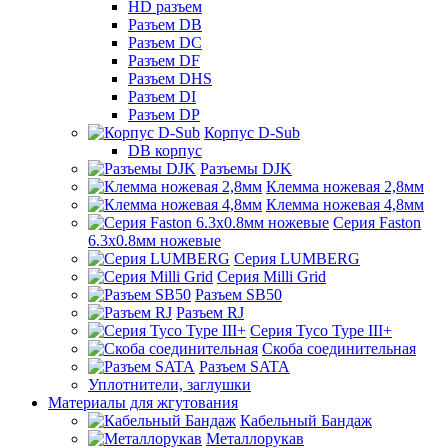
HD разъем
Разъем DB
Разъем DC
Разъем DF
Разъем DHS
Разъем DI
Разъем DP
Корпус D-Sub
DB корпус
Разъемы DJK
Клемма ножевая 2,8мм
Клемма ножевая 4,8мм
Серия Faston
6.3х0.8мм ножевые
Серия LUMBERG
Серия Milli Grid
Разъем SB50
Разъем RJ
Серия Tyco Type III+
Скоба соединительная
Разъем SATA
Уплотнители, заглушки
Материалы для жгутования
Кабельный Бандаж
Металлорукав