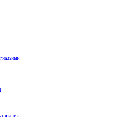
игнальный
П
 питания