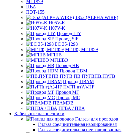
МГТФЭ
ПВА
ПЭТ-155
1852 (ALPHA WIRE)
H05V-K
H07V-K
Провод LIY
Провод SiF
БС 35-1298
МГТФ, МГТФЭ
МГШВ
МГШВЭ
Провод НВ
Провод НВМ
ПВ,ПУГВПВ,ПУГВ
Провод ПВАМ
ПуГПнг(A)-HF
Провод МГ
Провод МС
ПВАМЭВ
ПГВА / ПВА
Кабельные наконечники
Гильзы для проводов
Гильза соединительная изолированная
Гильза соединительная неизолированная