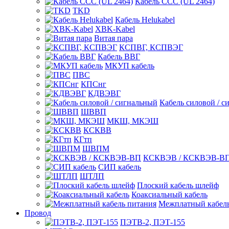
Кабель CCC (UL 2464)
TKD
Кабель Helukabel
XBK-Kabel
Витая пара
КСПВГ, КСПВЭГ
Кабель ВВГ
МКУП кабель
ПВС
КПСнг
КДВЭВГ
Кабель силовой / с
ШВВП
МКШ, МКЭШ
КСКВВ
КГтп
ШВПМ
КСКВЭВ / КСКВЭВ-В
СИП кабель
ШТЛП
Плоский кабель шлейф
Коаксиальный кабель
Межплатный кабель
Провод
ПЭТВ-2, ПЭТ-155