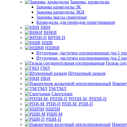
Зажимы, крокодилы
Зажимы крокодилы ЗК
Зажимы крокодилы ЗКИ
Зажимы массы сварочные
Крокодилы для проводов прикуривания
НВИ
ВНКИ
ВРПИ-П
НШВ
НШВИ
Втулочные, частично изолированные (на 1 пр
Втулочные, частично изолированные (на 2 пр
Гильза со
ГМЛ
Штекерный разъем
НКИ
Наконе
ТМ/ТМЛ
Скотчлоки
РППИ-М, РППИ-П
РПИ-М, РПИ-П
НШПИ
РШИ-М
РШИ-П
Наконе