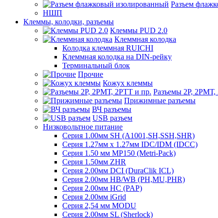
Разъем флаж
НШП
Клеммы, колодки, разъемы
Клеммы PUD 2.0
Клеммная колодка
Колодка клеммная RUICHI
Клеммная колодка на DIN-рейку
Терминальный блок
Прочие
Кожух клеммы
Разъемы 2Р, 2РМТ,
Прижимные разъемы
ВЧ разъемы
USB разъем
Низковольтное питание
Серия 1.00мм SH (A1001,SH,SSH,SHR)
Серия 1.27мм x 1.27мм IDC/IDM (IDCC)
Серия 1.50 мм MP150 (Metri-Pack)
Серия 1.50мм ZHR
Серия 2.00мм DCI (DuraClik ICL)
Серия 2.00мм HB/WB (PH,MU,PHR)
Серия 2.00мм HC (PAP)
Серия 2.00мм iGrid
Серия 2,54 мм MODU
Серия 2.00мм SL (Sherlock)