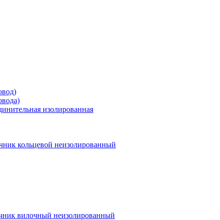
овод)
овода)
единительная изолированная
чник кольцевой неизолированный
чник вилочный неизолированный