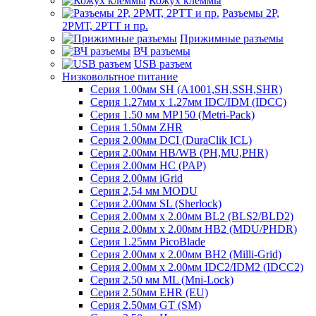
Кожух клеммы
Разъемы 2Р,
2РМТ, 2РТТ и пр.
Прижимные разъемы
ВЧ разъемы
USB разъем
Низковольтное питание
Серия 1.00мм SH (A1001,SH,SSH,SHR)
Серия 1.27мм x 1.27мм IDC/IDM (IDCC)
Серия 1.50 мм MP150 (Metri-Pack)
Серия 1.50мм ZHR
Серия 2.00мм DCI (DuraClik ICL)
Серия 2.00мм HB/WB (PH,MU,PHR)
Серия 2.00мм HC (PAP)
Серия 2.00мм iGrid
Серия 2,54 мм MODU
Серия 2.00мм SL (Sherlock)
Серия 2.00мм x 2.00мм BL2 (BLS2/BLD2)
Серия 2.00мм x 2.00мм HB2 (MDU/PHDR)
Серия 1.25мм PicoBlade
Серия 2.00мм х 2.00мм BH2 (Milli-Grid)
Серия 2.00мм х 2.00мм IDC2/IDM2 (IDCC2)
Серия 2.50 мм ML (Mni-Lock)
Серия 2.50мм EHR (EU)
Серия 2.50мм GT (SM)