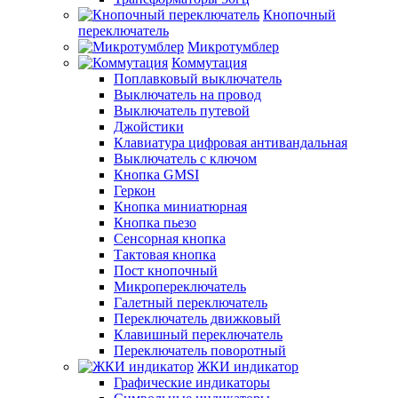
Кнопочный
переключатель
Микротумблер
Коммутация
Поплавковый выключатель
Выключатель на провод
Выключатель путевой
Джойстики
Клавиатура цифровая антивандальная
Выключатель с ключом
Кнопка GMSI
Геркон
Кнопка миниатюрная
Кнопка пьезо
Сенсорная кнопка
Тактовая кнопка
Пост кнопочный
Микропереключатель
Галетный переключатель
Переключатель движковый
Клавишный переключатель
Переключатель поворотный
ЖКИ индикатор
Графические индикаторы