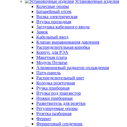
Установочные изделия
Колесные опоры
Батарейный отсек
Вилка электрическая
Втулка проходная
Заглушка кабельного ввода
Замок
Кабельный ввод
Клапан выравнивания давления
Распределительная коробка
Корпус для РЭА
Макетная плата
Модуль Пельтье
Алюминиевый радиатор охлаждения
Патч-панель
Распределительный щит
Колодка розеточная
Ручка приборная
Втулка под транзистор
Ножки приборные
Разветвитель для розетки
Регулируемые опоры
Розетка разборная
Феррит
Ферритовый сердечник