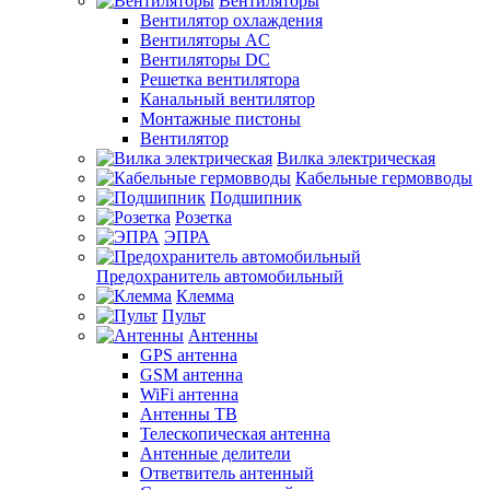
Вентиляторы
Вентилятор охлаждения
Вентиляторы AC
Вентиляторы DC
Решетка вентилятора
Канальный вентилятор
Монтажные пистоны
Вентилятор
Вилка электрическая
Кабельные гермовводы
Подшипник
Розетка
ЭПРА
Предохранитель автомобильный
Клемма
Пульт
Антенны
GPS антенна
GSM антенна
WiFi антенна
Антенны ТВ
Телескопическая антенна
Антенные делители
Ответвитель антенный