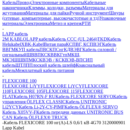
Кабель
Провод
Электронные компоненты
Кабельные
наконечники
Клеммы, колодки, разъемы
Материалы для
жгутования
Материалы для пайки
Ручной инструмент
Шнуры
(сетевые, компьютерные, высокочастотные и тд)
Упаковочные
материалы
Электроника
Метиз и крепеж
РТИ
-
LAPP кабель
2M KABLO
LAPP кабель
Кабель CCC (UL 2464)
TKD
Кабель
Helukabel
XBK-Kabel
Витая пара
КСПВГ, КСПВЭГ
Кабель
ВВГ
МКУП кабель
ПВС
КПСнг
КДВЭВГ
Кабель силовой /
сигнальный
ШВВП
КСКВВ
КГтп
МКШ,
МКЭШ
ШВПМ
КСКВЭВ / КСКВЭВ-ВП
СИП
кабель
ШТЛП
Плоский кабель шлейф
Коаксиальный
кабель
Межплатный кабель питания
-
FLEXICORE 100
FLEXICORE LiYY
FLEXICORE LiYCY
FLEXICORE
110
FLEXICORE 105
FLEXICORE 115
FLEXICORE
FLAT
Кабель H07RN-F RU
Кабель FLEXICORE SERVO
Кабель
управления ÖLFLEX CLASSIC
Кабель UNITRONIC
Li2YCY
Кабель Li-2Y-CY-PIMF
Кабель ÖLFLEX® SERVO
Кабель X05VV-F
Кабель передачи данных UNITRONIC BUS
CAN
Кабель ÖLFLEX® TRUCK
-
Кабель FLEXICORE 100 нг(А)-LS 0,6/1 кВ 4G70 3120000901
Lapp Kabel