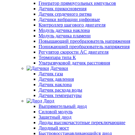
Генератор прямоугольных импульсов
Датчик прикосновения
Датчик сердечного ритма
Датчики вибрации цифровые
Контроллер шагового двигателя
Модуль датчика наклона
Модуль датчика пламени
Повышающий преобразователь напряжения
Понижающий преобразователь напряжения
Регулятор скорости AC двигателя
Термопара типа К
Ультразвуковой датчик расстояния
Датчики
Датчик газа
Датчик давления
Датчик наклона
Датчик расхода воды
Датчик температуры
Диод
Выпрямительный диод
Силовой модуль
Защитный диод
Диоды высокочастотные переключающие
Диодный мост
Быстровосстанавливающийся диод