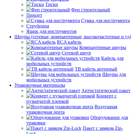
Тиски
Фен строительный
Пинцет
Сумка для инструмента
Струбцина
Ящик для инструментов
Шнуры (сетевые, компьютерные, высокочастотные и тд)
RCA кабель
Компьютерные шнуры
Сетевой шнур
Кабель для
мобильных устройств
ТВ кабель антенный
Шнуры для
мобильных устройств
Упаковочные материалы
Антистатический пакет
Конверт с
пузырчатой пленкой
Воздушная
упаковочная лента
Оборудование для
упаковки
Пакет с замком Zip-
Lock