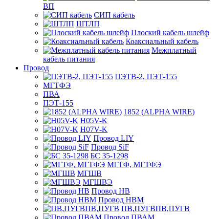
ВП
СИП кабель
ШТЛП
Плоский кабель шлейф
Коаксиальный кабель
Межплатный
кабель питания
Провод
ПЭТВ-2, ПЭТ-155
МГТФЭ
ПВА
ПЭТ-155
1852 (ALPHA WIRE)
H05V-K
H07V-K
Провод LIY
Провод SiF
БС 35-1298
МГТФ, МГТФЭ
МГШВ
МГШВЭ
Провод НВ
Провод НВМ
ПВ,ПУГВПВ,ПУГВ
Провод ПВАМ