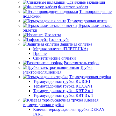
Сдвижные вкладыши
Фиксатор кабеля
Теплопроводящие
подложки
Термоусадочная лента
Термоусаживаемые
оплетки
Изолента
Гофротруба
Защитная оплетка
Медная оплетка (ПЛЕТЕНКА)
Прочие
Синтетические оплетки
Разветвитель гофры
Трубка
электроизоляционная
Термоусадочная трубка
Термоусадочная трубка RUICHI
Термоусадочная трубка REXANT
Термоусадочная трубка КВТ 2 к 1
Термоусадочная трубка КВТ 3 к 1
Клеевая
термоусадочная трубка
Клеевая термоусадочная трубка DERAY-
IAKT