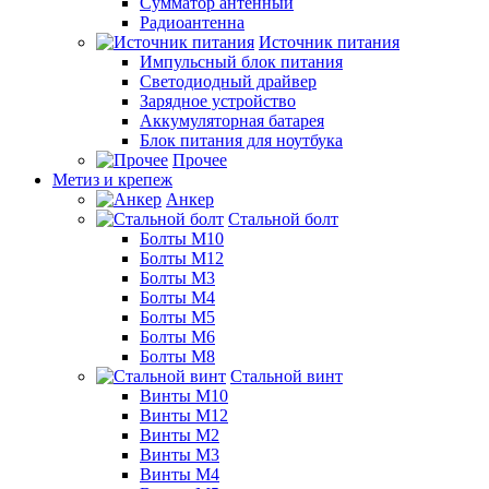
Сумматор антенный
Радиоантенна
Источник питания
Импульсный блок питания
Светодиодный драйвер
Зарядное устройство
Аккумуляторная батарея
Блок питания для ноутбука
Прочее
Метиз и крепеж
Анкер
Стальной болт
Болты М10
Болты М12
Болты М3
Болты М4
Болты М5
Болты М6
Болты М8
Стальной винт
Винты М10
Винты М12
Винты М2
Винты М3
Винты М4