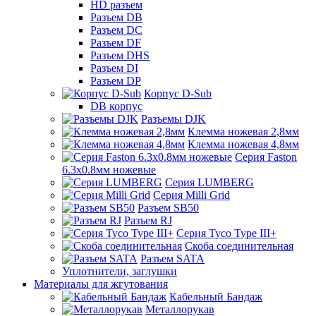
HD разъем
Разъем DB
Разъем DC
Разъем DF
Разъем DHS
Разъем DI
Разъем DP
Корпус D-Sub
DB корпус
Разъемы DJK
Клемма ножевая 2,8мм
Клемма ножевая 4,8мм
Серия Faston
6.3х0.8мм ножевые
Серия LUMBERG
Серия Milli Grid
Разъем SB50
Разъем RJ
Серия Tyco Type III+
Скоба соединительная
Разъем SATA
Уплотнители, заглушки
Материалы для жгутования
Кабельный Бандаж
Металлорукав