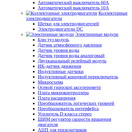
Автоматический выключатель 60А
Автоматический выключатель 10А
Коллекторные
электродвигатели
Щетки для электродвигателей
Электродвигатели DC
Электронные модули
Блю туз модуль
Датчик атмосферного давления
Датчик уровня воды
Датчик уровня воды аналоговый
Двухканальный релейный модуль
ИК-датчик движения
Индуктивные датчики
Индуктивный концевой переключатель
Микросхема
Осевой гироскоп акселерометр
Плата микроконтроллера
Плата расширения
Преобразователь логических уровней
Преобразхователь интерфейса
Усилитель D класса стерео
ШИМ регулятор скорости вращения
двигателя
АЦП для тензодатчиков