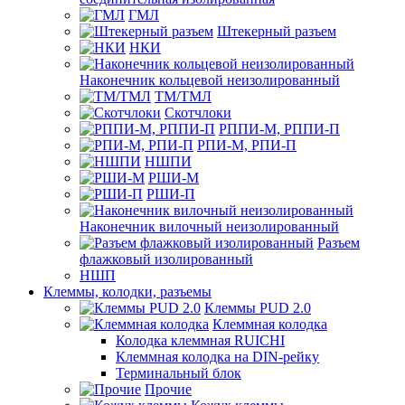
ГМЛ
Штекерный разъем
НКИ
Наконечник кольцевой неизолированный
ТМ/ТМЛ
Скотчлоки
РППИ-М, РППИ-П
РПИ-М, РПИ-П
НШПИ
РШИ-М
РШИ-П
Наконечник вилочный неизолированный
Разъем
флажковый изолированный
НШП
Клеммы, колодки, разъемы
Клеммы PUD 2.0
Клеммная колодка
Колодка клеммная RUICHI
Клеммная колодка на DIN-рейку
Терминальный блок
Прочие