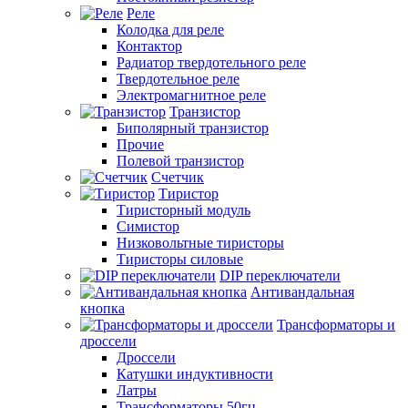
Реле
Колодка для реле
Контактор
Радиатор твердотельного реле
Твердотельное реле
Электромагнитное реле
Транзистор
Биполярный транзистор
Прочие
Полевой транзистор
Счетчик
Тиристор
Тиристорный модуль
Симистор
Низковольтные тиристоры
Тиристоры силовые
DIP переключатели
Антивандальная
кнопка
Трансформаторы и
дроссели
Дроссели
Катушки индуктивности
Латры
Трансформаторы 50гц