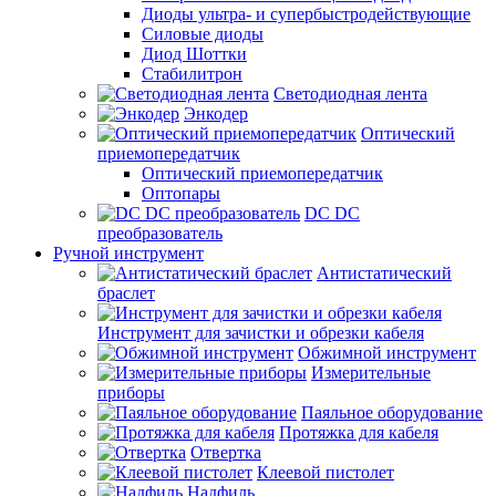
Диоды ультра- и супербыстродействующие
Силовые диоды
Диод Шоттки
Стабилитрон
Светодиодная лента
Энкодер
Оптический
приемопередатчик
Оптический приемопередатчик
Оптопары
DC DC
преобразователь
Ручной инструмент
Антистатический
браслет
Инструмент для зачистки и обрезки кабеля
Обжимной инструмент
Измерительные
приборы
Паяльное оборудование
Протяжка для кабеля
Отвертка
Клеевой пистолет
Надфиль