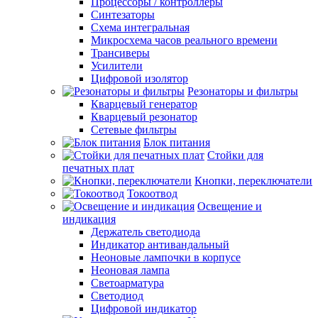
Процессоры / контроллеры
Синтезаторы
Схема интегральная
Микросхема часов реального времени
Трансиверы
Усилители
Цифровой изолятор
Резонаторы и фильтры
Кварцевый генератор
Кварцевый резонатор
Сетевые фильтры
Блок питания
Стойки для
печатных плат
Кнопки, переключатели
Токоотвод
Освещение и
индикация
Держатель светодиода
Индикатор антивандальный
Неоновые лампочки в корпусе
Неоновая лампа
Светоарматура
Светодиод
Цифровой индикатор