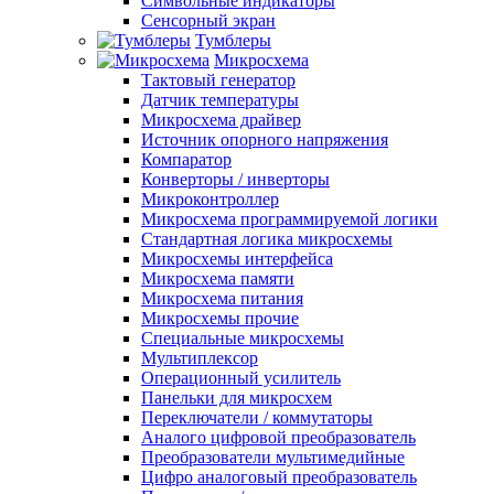
Символьные индикаторы
Сенсорный экран
Тумблеры
Микросхема
Тактовый генератор
Датчик температуры
Микросхема драйвер
Источник опорного напряжения
Компаратор
Конверторы / инверторы
Микроконтроллер
Микросхема программируемой логики
Стандартная логика микросхемы
Микросхемы интерфейса
Микросхема памяти
Микросхема питания
Микросхемы прочие
Специальные микросхемы
Мультиплексор
Операционный усилитель
Панельки для микросхем
Переключатели / коммутаторы
Аналого цифровой преобразователь
Преобразователи мультимедийные
Цифро аналоговый преобразователь