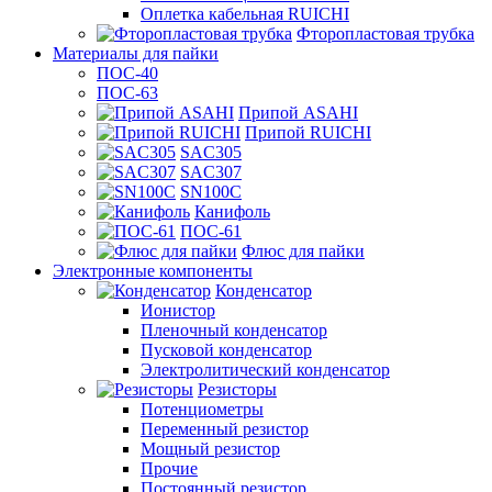
Оплетка кабельная RUICHI
Фторопластовая трубка
Материалы для пайки
ПОС-40
ПОС-63
Припой ASAHI
Припой RUICHI
SAC305
SAC307
SN100C
Канифоль
ПОС-61
Флюс для пайки
Электронные компоненты
Конденсатор
Ионистор
Пленочный конденсатор
Пусковой конденсатор
Электролитический конденсатор
Резисторы
Потенциометры
Переменный резистор
Мощный резистор
Прочие
Постоянный резистор