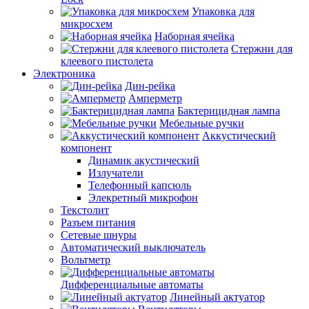
Упаковка для
микросхем
Наборная ячейка
Стержни для
клеевого пистолета
Электроника
Дин-рейка
Амперметр
Бактерицидная лампа
Мебельные ручки
Аккустический
компонент
Динамик акустический
Излучатели
Телефонный капсюль
Элекретный микрофон
Текстолит
Разъем питания
Сетевые шнуры
Автоматический выключатель
Вольтметр
Дифференциальные автоматы
Линейный актуатор