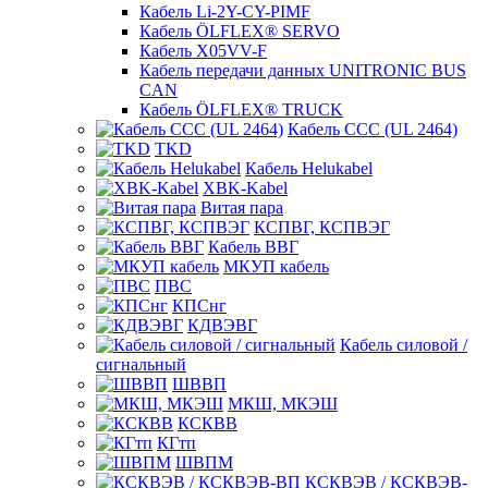
Кабель Li-2Y-CY-PIMF
Кабель ÖLFLEX® SERVO
Кабель X05VV-F
Кабель передачи данных UNITRONIC BUS
CAN
Кабель ÖLFLEX® TRUCK
Кабель CCC (UL 2464)
TKD
Кабель Helukabel
XBK-Kabel
Витая пара
КСПВГ, КСПВЭГ
Кабель ВВГ
МКУП кабель
ПВС
КПСнг
КДВЭВГ
Кабель силовой /
сигнальный
ШВВП
МКШ, МКЭШ
КСКВВ
КГтп
ШВПМ
КСКВЭВ / КСКВЭВ-