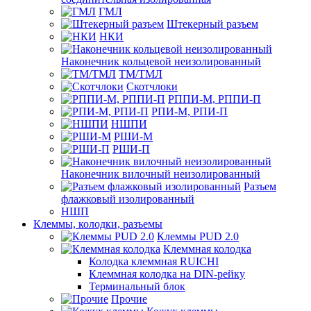
ГМЛ
Штекерный разъем
НКИ
Наконечник кольцевой неизолированный
ТМ/ТМЛ
Скотчлоки
РППИ-М, РППИ-П
РПИ-М, РПИ-П
НШПИ
РШИ-М
РШИ-П
Наконечник вилочный неизолированный
Разъем
флажковый изолированный
НШП
Клеммы, колодки, разъемы
Клеммы PUD 2.0
Клеммная колодка
Колодка клеммная RUICHI
Клеммная колодка на DIN-рейку
Терминальный блок
Прочие