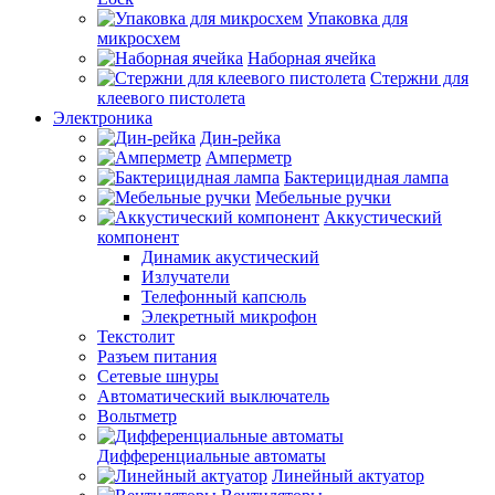
Упаковка для
микросхем
Наборная ячейка
Стержни для
клеевого пистолета
Электроника
Дин-рейка
Амперметр
Бактерицидная лампа
Мебельные ручки
Аккустический
компонент
Динамик акустический
Излучатели
Телефонный капсюль
Элекретный микрофон
Текстолит
Разъем питания
Сетевые шнуры
Автоматический выключатель
Вольтметр
Дифференциальные автоматы
Линейный актуатор