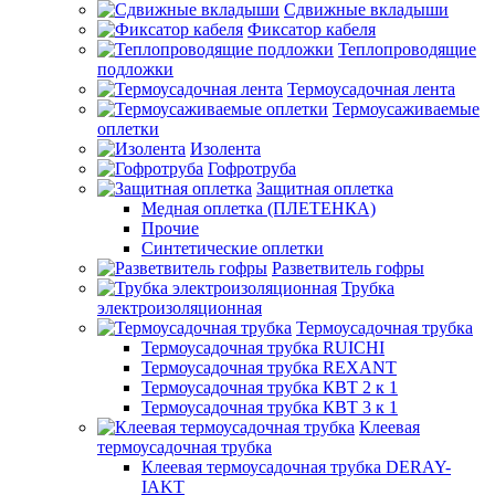
Сдвижные вкладыши
Фиксатор кабеля
Теплопроводящие
подложки
Термоусадочная лента
Термоусаживаемые
оплетки
Изолента
Гофротруба
Защитная оплетка
Медная оплетка (ПЛЕТЕНКА)
Прочие
Синтетические оплетки
Разветвитель гофры
Трубка
электроизоляционная
Термоусадочная трубка
Термоусадочная трубка RUICHI
Термоусадочная трубка REXANT
Термоусадочная трубка КВТ 2 к 1
Термоусадочная трубка КВТ 3 к 1
Клеевая
термоусадочная трубка
Клеевая термоусадочная трубка DERAY-
IAKT