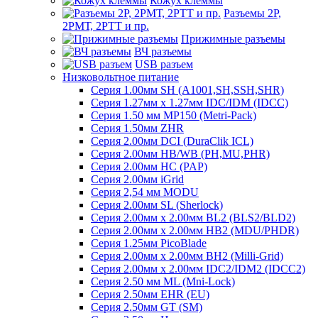
Кожух клеммы
Разъемы 2Р,
2РМТ, 2РТТ и пр.
Прижимные разъемы
ВЧ разъемы
USB разъем
Низковольтное питание
Серия 1.00мм SH (A1001,SH,SSH,SHR)
Серия 1.27мм x 1.27мм IDC/IDM (IDCC)
Серия 1.50 мм MP150 (Metri-Pack)
Серия 1.50мм ZHR
Серия 2.00мм DCI (DuraClik ICL)
Серия 2.00мм HB/WB (PH,MU,PHR)
Серия 2.00мм HC (PAP)
Серия 2.00мм iGrid
Серия 2,54 мм MODU
Серия 2.00мм SL (Sherlock)
Серия 2.00мм x 2.00мм BL2 (BLS2/BLD2)
Серия 2.00мм x 2.00мм HB2 (MDU/PHDR)
Серия 1.25мм PicoBlade
Серия 2.00мм х 2.00мм BH2 (Milli-Grid)
Серия 2.00мм х 2.00мм IDC2/IDM2 (IDCC2)
Серия 2.50 мм ML (Mni-Lock)
Серия 2.50мм EHR (EU)
Серия 2.50мм GT (SM)