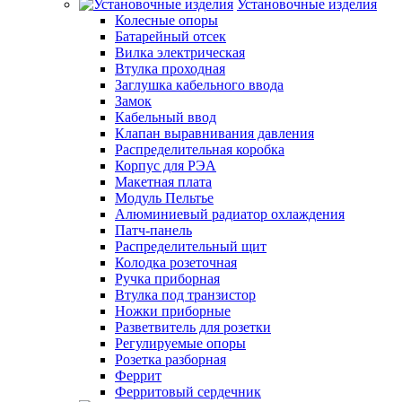
Установочные изделия
Колесные опоры
Батарейный отсек
Вилка электрическая
Втулка проходная
Заглушка кабельного ввода
Замок
Кабельный ввод
Клапан выравнивания давления
Распределительная коробка
Корпус для РЭА
Макетная плата
Модуль Пельтье
Алюминиевый радиатор охлаждения
Патч-панель
Распределительный щит
Колодка розеточная
Ручка приборная
Втулка под транзистор
Ножки приборные
Разветвитель для розетки
Регулируемые опоры
Розетка разборная
Феррит
Ферритовый сердечник