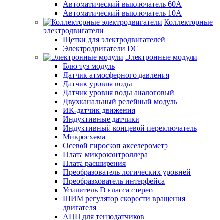
Автоматический выключатель 60А
Автоматический выключатель 10А
Коллекторные
электродвигатели
Щетки для электродвигателей
Электродвигатели DC
Электронные модули
Блю туз модуль
Датчик атмосферного давления
Датчик уровня воды
Датчик уровня воды аналоговый
Двухканальный релейный модуль
ИК-датчик движения
Индуктивные датчики
Индуктивный концевой переключатель
Микросхема
Осевой гироскоп акселерометр
Плата микроконтроллера
Плата расширения
Преобразователь логических уровней
Преобразхователь интерфейса
Усилитель D класса стерео
ШИМ регулятор скорости вращения
двигателя
АЦП для тензодатчиков