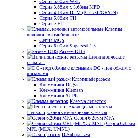
Серия 5.00мм WSL
Серия 3.68мм х 3.68мм MFD
Серия 4.19мм DTM (PLG/3P/GRY/N)
Серия 5.08мм TH
Серия XHP
Клеммы,
колодки автомобильные
Серия MQS
Серия 6.00мм Superseal 1.5
Разъем DHS
Цилиндрические
разъемы
DC - под обжим с
клеммами
Клеммный разъем
Клеммники Degson
Клеммники Klemsan
Клеммники SUPU
Клемма лепесток
Неизолированные кольцевые клеммы
Серия 6.20мм MFA
Серия 6.35мм
MFL (MLX, UMNL)
D-Sub разъем