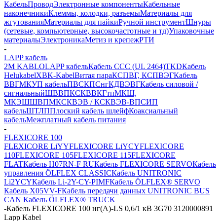
Кабель
Провод
Электронные компоненты
Кабельные
наконечники
Клеммы, колодки, разъемы
Материалы для
жгутования
Материалы для пайки
Ручной инструмент
Шнуры
(сетевые, компьютерные, высокочастотные и тд)
Упаковочные
материалы
Электроника
Метиз и крепеж
РТИ
-
LAPP кабель
2M KABLO
LAPP кабель
Кабель CCC (UL 2464)
TKD
Кабель
Helukabel
XBK-Kabel
Витая пара
КСПВГ, КСПВЭГ
Кабель
ВВГ
МКУП кабель
ПВС
КПСнг
КДВЭВГ
Кабель силовой /
сигнальный
ШВВП
КСКВВ
КГтп
МКШ,
МКЭШ
ШВПМ
КСКВЭВ / КСКВЭВ-ВП
СИП
кабель
ШТЛП
Плоский кабель шлейф
Коаксиальный
кабель
Межплатный кабель питания
-
FLEXICORE 100
FLEXICORE LiYY
FLEXICORE LiYCY
FLEXICORE
110
FLEXICORE 105
FLEXICORE 115
FLEXICORE
FLAT
Кабель H07RN-F RU
Кабель FLEXICORE SERVO
Кабель
управления ÖLFLEX CLASSIC
Кабель UNITRONIC
Li2YCY
Кабель Li-2Y-CY-PIMF
Кабель ÖLFLEX® SERVO
Кабель X05VV-F
Кабель передачи данных UNITRONIC BUS
CAN
Кабель ÖLFLEX® TRUCK
-
Кабель FLEXICORE 100 нг(А)-LS 0,6/1 кВ 3G70 3120000891
Lapp Kabel