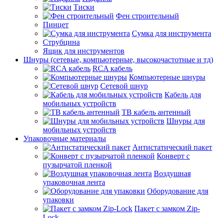
Тиски
Фен строительный
Пинцет
Сумка для инструмента
Струбцина
Ящик для инструментов
Шнуры (сетевые, компьютерные, высокочастотные и тд)
RCA кабель
Компьютерные шнуры
Сетевой шнур
Кабель для
мобильных устройств
ТВ кабель антенный
Шнуры для
мобильных устройств
Упаковочные материалы
Антистатический пакет
Конверт с
пузырчатой пленкой
Воздушная
упаковочная лента
Оборудование для
упаковки
Пакет с замком Zip-
Lock