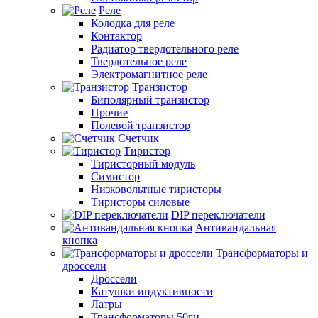
Реле
Колодка для реле
Контактор
Радиатор твердотельного реле
Твердотельное реле
Электромагнитное реле
Транзистор
Биполярный транзистор
Прочие
Полевой транзистор
Счетчик
Тиристор
Тиристорный модуль
Симистор
Низковольтные тиристоры
Тиристоры силовые
DIP переключатели
Антивандальная
кнопка
Трансформаторы и
дроссели
Дроссели
Катушки индуктивности
Латры
Трансформаторы 50гц