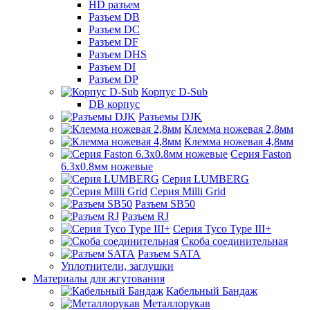
HD разъем
Разъем DB
Разъем DC
Разъем DF
Разъем DHS
Разъем DI
Разъем DP
Корпус D-Sub
DB корпус
Разъемы DJK
Клемма ножевая 2,8мм
Клемма ножевая 4,8мм
Серия Faston
6.3х0.8мм ножевые
Серия LUMBERG
Серия Milli Grid
Разъем SB50
Разъем RJ
Серия Tyco Type III+
Скоба соединительная
Разъем SATA
Уплотнители, заглушки
Материалы для жгутования
Кабельный Бандаж
Металлорукав