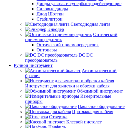
Диоды ультра- и супербыстродействующие
Силовые диоды
Диод Шоттки
Стабилитрон
Светодиодная лента
Энкодер
Оптический
приемопередатчик
Оптический приемопередатчик
Оптопары
DC DC
преобразователь
Ручной инструмент
Антистатический
браслет
Инструмент для зачистки и обрезки кабеля
Обжимной инструмент
Измерительные
приборы
Паяльное оборудование
Протяжка для кабеля
Отвертка
Клеевой пистолет
Надфиль