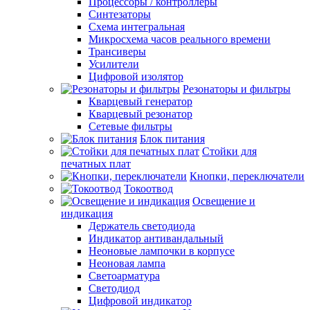
Процессоры / контроллеры
Синтезаторы
Схема интегральная
Микросхема часов реального времени
Трансиверы
Усилители
Цифровой изолятор
Резонаторы и фильтры
Кварцевый генератор
Кварцевый резонатор
Сетевые фильтры
Блок питания
Стойки для
печатных плат
Кнопки, переключатели
Токоотвод
Освещение и
индикация
Держатель светодиода
Индикатор антивандальный
Неоновые лампочки в корпусе
Неоновая лампа
Светоарматура
Светодиод
Цифровой индикатор