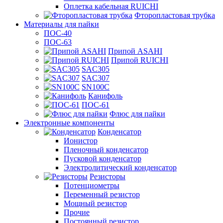
Оплетка кабельная RUICHI
Фторопластовая трубка
Материалы для пайки
ПОС-40
ПОС-63
Припой ASAHI
Припой RUICHI
SAC305
SAC307
SN100C
Канифоль
ПОС-61
Флюс для пайки
Электронные компоненты
Конденсатор
Ионистор
Пленочный конденсатор
Пусковой конденсатор
Электролитический конденсатор
Резисторы
Потенциометры
Переменный резистор
Мощный резистор
Прочие
Постоянный резистор