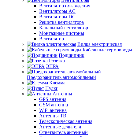
Вентиляторы
Вентилятор охлаждения
Вентиляторы AC
Вентиляторы DC
Решетка вентилятора
Канальный вентилятор
Монтажные пистоны
Вентилятор
Вилка электрическая
Кабельные гермовводы
Подшипник
Розетка
ЭПРА
Предохранитель автомобильный
Клемма
Пульт
Антенны
GPS антенна
GSM антенна
WiFi антенна
Антенны ТВ
Телескопическая антенна
Антенные делители
Ответвитель антенный