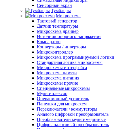
Символьные индикаторы
Сенсорный экран
Тумблеры
Микросхема
Тактовый генератор
Датчик температуры
Микросхема драйвер
Источник опорного напряжения
Компаратор
Конверторы / инверторы
Микроконтроллер
Микросхема программируемой логики
Стандартная логика микросхемы
Микросхемы интерфейса
Микросхема памяти
Микросхема питания
Микросхемы прочие
Специальные микросхемы
Мультиплексор
Операционный усилитель
Панельки для микросхем
Переключатели / коммутаторы
Аналого цифровой преобразователь
Преобразователи мультимедийные
Цифро аналоговый преобразователь