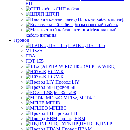
ВП
СИП кабель
ШТЛП
Плоский кабель шлейф
Коаксиальный кабель
Межплатный
кабель питания
Провод
ПЭТВ-2, ПЭТ-155
МГТФЭ
ПВА
ПЭТ-155
1852 (ALPHA WIRE)
H05V-K
H07V-K
Провод LIY
Провод SiF
БС 35-1298
МГТФ, МГТФЭ
МГШВ
МГШВЭ
Провод НВ
Провод НВМ
ПВ,ПУГВПВ,ПУГВ
Провод ПВАМ