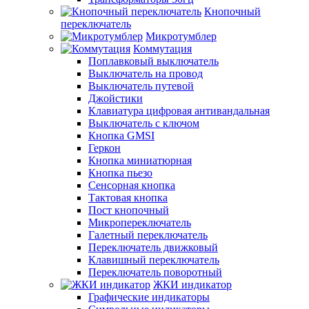
Кнопочный
переключатель
Микротумблер
Коммутация
Поплавковый выключатель
Выключатель на провод
Выключатель путевой
Джойстики
Клавиатура цифровая антивандальная
Выключатель с ключом
Кнопка GMSI
Геркон
Кнопка миниатюрная
Кнопка пьезо
Сенсорная кнопка
Тактовая кнопка
Пост кнопочный
Микропереключатель
Галетный переключатель
Переключатель движковый
Клавишный переключатель
Переключатель поворотный
ЖКИ индикатор
Графические индикаторы