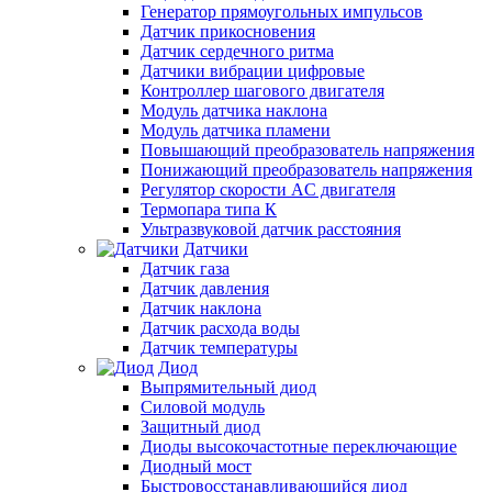
Генератор прямоугольных импульсов
Датчик прикосновения
Датчик сердечного ритма
Датчики вибрации цифровые
Контроллер шагового двигателя
Модуль датчика наклона
Модуль датчика пламени
Повышающий преобразователь напряжения
Понижающий преобразователь напряжения
Регулятор скорости AC двигателя
Термопара типа К
Ультразвуковой датчик расстояния
Датчики
Датчик газа
Датчик давления
Датчик наклона
Датчик расхода воды
Датчик температуры
Диод
Выпрямительный диод
Силовой модуль
Защитный диод
Диоды высокочастотные переключающие
Диодный мост
Быстровосстанавливающийся диод