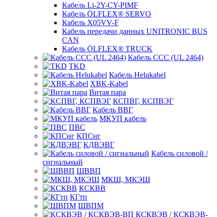
Кабель Li-2Y-CY-PIMF
Кабель ÖLFLEX® SERVO
Кабель X05VV-F
Кабель передачи данных UNITRONIC BUS
CAN
Кабель ÖLFLEX® TRUCK
Кабель CCC (UL 2464)
TKD
Кабель Helukabel
XBK-Kabel
Витая пара
КСПВГ, КСПВЭГ
Кабель ВВГ
МКУП кабель
ПВС
КПСнг
КДВЭВГ
Кабель силовой /
сигнальный
ШВВП
МКШ, МКЭШ
КСКВВ
КГтп
ШВПМ
КСКВЭВ / КСКВЭВ-