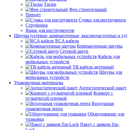
Тиски
Фен строительный
Пинцет
Сумка для инструмента
Струбцина
Ящик для инструментов
Шнуры (сетевые, компьютерные, высокочастотные и тд)
RCA кабель
Компьютерные шнуры
Сетевой шнур
Кабель для
мобильных устройств
ТВ кабель антенный
Шнуры для
мобильных устройств
Упаковочные материалы
Антистатический пакет
Конверт с
пузырчатой пленкой
Воздушная
упаковочная лента
Оборудование для
упаковки
Пакет с замком Zip-
Lock