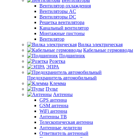
Вентиляторы
Вентилятор охлаждения
Вентиляторы AC
Вентиляторы DC
Решетка вентилятора
Канальный вентилятор
Монтажные пистоны
Вентилятор
Вилка электрическая
Кабельные гермовводы
Подшипник
Розетка
ЭПРА
Предохранитель автомобильный
Клемма
Пульт
Антенны
GPS антенна
GSM антенна
WiFi антенна
Антенны ТВ
Телескопическая антенна
Антенные делители
Ответвитель антенный