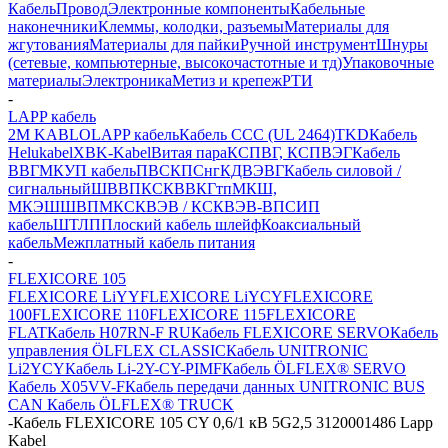
Кабель
Провод
Электронные компоненты
Кабельные
наконечники
Клеммы, колодки, разъемы
Материалы для
жгутования
Материалы для пайки
Ручной инструмент
Шнуры
(сетевые, компьютерные, высокочастотные и тд)
Упаковочные
материалы
Электроника
Метиз и крепеж
РТИ
-
LAPP кабель
2M KABLO
LAPP кабель
Кабель CCC (UL 2464)
TKD
Кабель
Helukabel
XBK-Kabel
Витая пара
КСПВГ, КСПВЭГ
Кабель
ВВГ
МКУП кабель
ПВС
КПСнг
КДВЭВГ
Кабель силовой /
сигнальный
ШВВП
КСКВВ
КГтп
МКШ,
МКЭШ
ШВПМ
КСКВЭВ / КСКВЭВ-ВП
СИП
кабель
ШТЛП
Плоский кабель шлейф
Коаксиальный
кабель
Межплатный кабель питания
-
FLEXICORE 105
FLEXICORE LiYY
FLEXICORE LiYCY
FLEXICORE
100
FLEXICORE 110
FLEXICORE 115
FLEXICORE
FLAT
Кабель H07RN-F RU
Кабель FLEXICORE SERVO
Кабель
управления ÖLFLEX CLASSIC
Кабель UNITRONIC
Li2YCY
Кабель Li-2Y-CY-PIMF
Кабель ÖLFLEX® SERVO
Кабель X05VV-F
Кабель передачи данных UNITRONIC BUS
CAN
Кабель ÖLFLEX® TRUCK
-
Кабель FLEXICORE 105 CY 0,6/1 кВ 5G2,5 3120001486 Lapp
Kabel