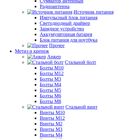
Сумматор антенный
Радиоантенна
Источник питания
Импульсный блок питания
Светодиодный драйвер
Зарядное устройство
Аккумуляторная батарея
Блок питания для ноутбука
Прочее
Метиз и крепеж
Анкер
Стальной болт
Болты М10
Болты М12
Болты М3
Болты М4
Болты М5
Болты М6
Болты М8
Стальной винт
Винты М10
Винты М12
Винты М2
Винты М3
Винты М4