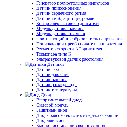
Генератор прямоугольных импульсов
Датчик прикосновения
Датчик сердечного ритма
Датчики вибрации цифровые
Контроллер шагового двигателя
Модуль датчика наклона
Модуль датчика пламени
Повышающий преобразователь напряжения
Понижающий преобразователь напряжения
Регулятор скорости AC двигателя
Термопара типа К
Ультразвуковой датчик расстояния
Датчики
Датчик газа
Датчик давления
Датчик наклона
Датчик расхода воды
Датчик температуры
Диод
Выпрямительный диод
Силовой модуль
Защитный диод
Диоды высокочастотные переключающие
Диодный мост
Быстровосстанавливающийся диод