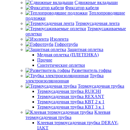
Сдвижные вкладыши
Фиксатор кабеля
Теплопроводящие
подложки
Термоусадочная лента
Термоусаживаемые
оплетки
Изолента
Гофротруба
Защитная оплетка
Медная оплетка (ПЛЕТЕНКА)
Прочие
Синтетические оплетки
Разветвитель гофры
Трубка
электроизоляционная
Термоусадочная трубка
Термоусадочная трубка RUICHI
Термоусадочная трубка REXANT
Термоусадочная трубка КВТ 2 к 1
Термоусадочная трубка КВТ 3 к 1
Клеевая
термоусадочная трубка
Клеевая термоусадочная трубка DERAY-
IAKT