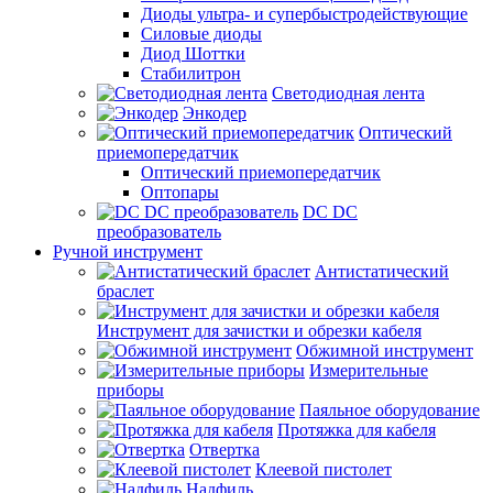
Диоды ультра- и супербыстродействующие
Силовые диоды
Диод Шоттки
Стабилитрон
Светодиодная лента
Энкодер
Оптический
приемопередатчик
Оптический приемопередатчик
Оптопары
DC DC
преобразователь
Ручной инструмент
Антистатический
браслет
Инструмент для зачистки и обрезки кабеля
Обжимной инструмент
Измерительные
приборы
Паяльное оборудование
Протяжка для кабеля
Отвертка
Клеевой пистолет
Надфиль