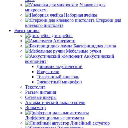
Упаковка для
микросхем
Наборная ячейка
Стержни для
клеевого пистолета
Электроника
Дин-рейка
Амперметр
Бактерицидная лампа
Мебельные ручки
Аккустический
компонент
Динамик акустический
Излучатели
Телефонный капсюль
Элекретный микрофон
Текстолит
Разъем питания
Сетевые шнуры
Автоматический выключатель
Вольтметр
Дифференциальные автоматы
Линейный актуатор