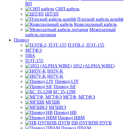
ВП
СИП кабель
ШТЛП
Плоский кабель шлейф
Коаксиальный кабель
Межплатный
кабель питания
Провод
ПЭТВ-2, ПЭТ-155
МГТФЭ
ПВА
ПЭТ-155
1852 (ALPHA WIRE)
H05V-K
H07V-K
Провод LIY
Провод SiF
БС 35-1298
МГТФ, МГТФЭ
МГШВ
МГШВЭ
Провод НВ
Провод НВМ
ПВ,ПУГВПВ,ПУГВ
Провод ПВАМ