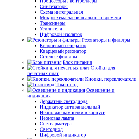
Процессоры / контроллеры
Синтезаторы
Схема интегральная
Микросхема часов реального времени
Трансиверы
Усилители
Цифровой изолятор
Резонаторы и фильтры
Кварцевый генератор
Кварцевый резонатор
Сетевые фильтры
Блок питания
Стойки для
печатных плат
Кнопки, переключатели
Токоотвод
Освещение и
индикация
Держатель светодиода
Индикатор антивандальный
Неоновые лампочки в корпусе
Неоновая лампа
Светоарматура
Светодиод
Цифровой индикатор