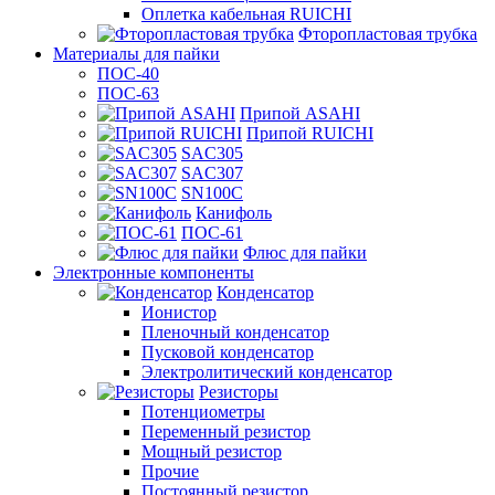
Оплетка кабельная RUICHI
Фторопластовая трубка
Материалы для пайки
ПОС-40
ПОС-63
Припой ASAHI
Припой RUICHI
SAC305
SAC307
SN100C
Канифоль
ПОС-61
Флюс для пайки
Электронные компоненты
Конденсатор
Ионистор
Пленочный конденсатор
Пусковой конденсатор
Электролитический конденсатор
Резисторы
Потенциометры
Переменный резистор
Мощный резистор
Прочие
Постоянный резистор