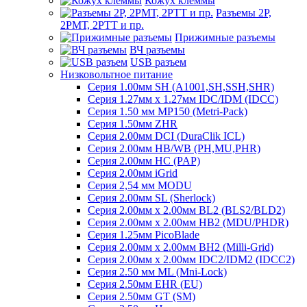
Кожух клеммы
Разъемы 2Р,
2РМТ, 2РТТ и пр.
Прижимные разъемы
ВЧ разъемы
USB разъем
Низковольтное питание
Серия 1.00мм SH (A1001,SH,SSH,SHR)
Серия 1.27мм x 1.27мм IDC/IDM (IDCC)
Серия 1.50 мм MP150 (Metri-Pack)
Серия 1.50мм ZHR
Серия 2.00мм DCI (DuraClik ICL)
Серия 2.00мм HB/WB (PH,MU,PHR)
Серия 2.00мм HC (PAP)
Серия 2.00мм iGrid
Серия 2,54 мм MODU
Серия 2.00мм SL (Sherlock)
Серия 2.00мм x 2.00мм BL2 (BLS2/BLD2)
Серия 2.00мм x 2.00мм HB2 (MDU/PHDR)
Серия 1.25мм PicoBlade
Серия 2.00мм х 2.00мм BH2 (Milli-Grid)
Серия 2.00мм х 2.00мм IDC2/IDM2 (IDCC2)
Серия 2.50 мм ML (Mni-Lock)
Серия 2.50мм EHR (EU)
Серия 2.50мм GT (SM)