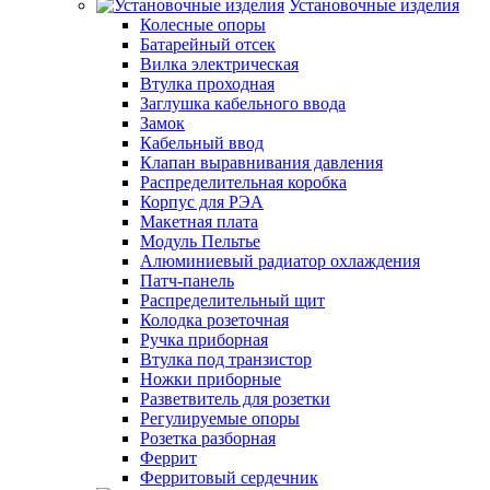
Установочные изделия
Колесные опоры
Батарейный отсек
Вилка электрическая
Втулка проходная
Заглушка кабельного ввода
Замок
Кабельный ввод
Клапан выравнивания давления
Распределительная коробка
Корпус для РЭА
Макетная плата
Модуль Пельтье
Алюминиевый радиатор охлаждения
Патч-панель
Распределительный щит
Колодка розеточная
Ручка приборная
Втулка под транзистор
Ножки приборные
Разветвитель для розетки
Регулируемые опоры
Розетка разборная
Феррит
Ферритовый сердечник