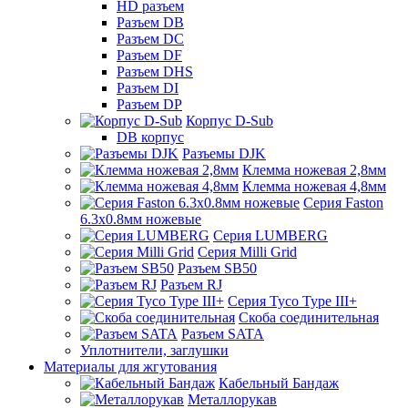
HD разъем
Разъем DB
Разъем DC
Разъем DF
Разъем DHS
Разъем DI
Разъем DP
Корпус D-Sub
DB корпус
Разъемы DJK
Клемма ножевая 2,8мм
Клемма ножевая 4,8мм
Серия Faston
6.3х0.8мм ножевые
Серия LUMBERG
Серия Milli Grid
Разъем SB50
Разъем RJ
Серия Tyco Type III+
Скоба соединительная
Разъем SATA
Уплотнители, заглушки
Материалы для жгутования
Кабельный Бандаж
Металлорукав