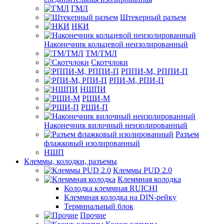
ГМЛ
Штекерный разъем
НКИ
Наконечник кольцевой неизолированный
ТМ/ТМЛ
Скотчлоки
РППИ-М, РППИ-П
РПИ-М, РПИ-П
НШПИ
РШИ-М
РШИ-П
Наконечник вилочный неизолированный
Разъем
флажковый изолированный
НШП
Клеммы, колодки, разъемы
Клеммы PUD 2.0
Клеммная колодка
Колодка клеммная RUICHI
Клеммная колодка на DIN-рейку
Терминальный блок
Прочие