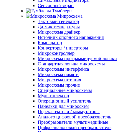
Символьные индикаторы
Сенсорный экран
Тумблеры
Микросхема
Тактовый генератор
Датчик температуры
Микросхема драйвер
Источник опорного напряжения
Компаратор
Конверторы / инверторы
Микроконтроллер
Микросхема программируемой логики
Стандартная логика микросхемы
Микросхемы интерфейса
Микросхема памяти
Микросхема питания
Микросхемы прочие
Специальные микросхемы
Мультиплексор
Операционный усилитель
Панельки для микросхем
Переключатели / коммутаторы
Аналого цифровой преобразователь
Преобразователи мультимедийные
Цифро аналоговый преобразователь