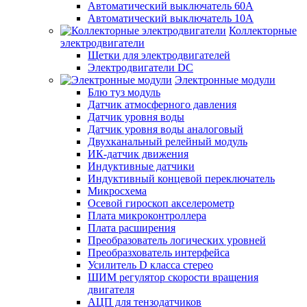
Автоматический выключатель 60А
Автоматический выключатель 10А
Коллекторные
электродвигатели
Щетки для электродвигателей
Электродвигатели DC
Электронные модули
Блю туз модуль
Датчик атмосферного давления
Датчик уровня воды
Датчик уровня воды аналоговый
Двухканальный релейный модуль
ИК-датчик движения
Индуктивные датчики
Индуктивный концевой переключатель
Микросхема
Осевой гироскоп акселерометр
Плата микроконтроллера
Плата расширения
Преобразователь логических уровней
Преобразхователь интерфейса
Усилитель D класса стерео
ШИМ регулятор скорости вращения
двигателя
АЦП для тензодатчиков