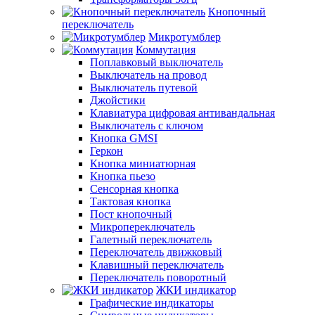
Кнопочный
переключатель
Микротумблер
Коммутация
Поплавковый выключатель
Выключатель на провод
Выключатель путевой
Джойстики
Клавиатура цифровая антивандальная
Выключатель с ключом
Кнопка GMSI
Геркон
Кнопка миниатюрная
Кнопка пьезо
Сенсорная кнопка
Тактовая кнопка
Пост кнопочный
Микропереключатель
Галетный переключатель
Переключатель движковый
Клавишный переключатель
Переключатель поворотный
ЖКИ индикатор
Графические индикаторы