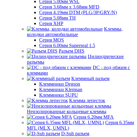
Серия 5.00мм WSL
Серия 3.68мм х 3.68мм MFD
Серия 4.19мм DTM (PLG/3P/GRY/N)
Серия 5.08мм TH
Серия XHP
Клеммы,
колодки автомобильные
Серия MQS
Серия 6.00мм Superseal 1.5
Разъем DHS
Цилиндрические
разъемы
DC - под обжим с
клеммами
Клеммный разъем
Клеммники Degson
Клеммники Klemsan
Клеммники SUPU
Клемма лепесток
Неизолированные кольцевые клеммы
Серия 6.20мм MFA
Серия 6.35мм
MFL (MLX, UMNL)
D-Sub разъем