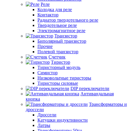
Реле
Колодка для реле
Контактор
Радиатор твердотельного реле
Твердотельное реле
Электромагнитное реле
Транзистор
Биполярный транзистор
Прочие
Полевой транзистор
Счетчик
Тиристор
Тиристорный модуль
Симистор
Низковольтные тиристоры
Тиристоры силовые
DIP переключатели
Антивандальная
кнопка
Трансформаторы и
дроссели
Дроссели
Катушки индуктивности
Латры
Трансформаторы 50гц