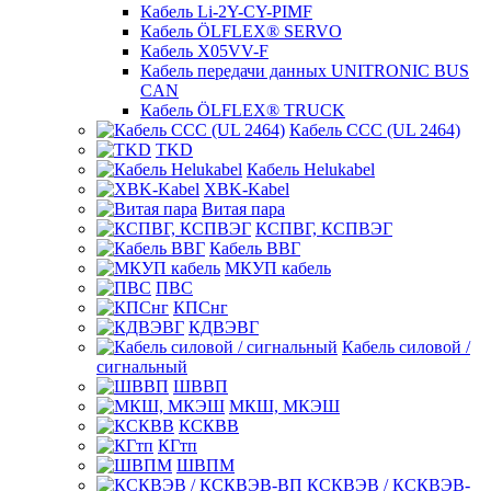
Кабель Li-2Y-CY-PIMF
Кабель ÖLFLEX® SERVO
Кабель X05VV-F
Кабель передачи данных UNITRONIC BUS
CAN
Кабель ÖLFLEX® TRUCK
Кабель CCC (UL 2464)
TKD
Кабель Helukabel
XBK-Kabel
Витая пара
КСПВГ, КСПВЭГ
Кабель ВВГ
МКУП кабель
ПВС
КПСнг
КДВЭВГ
Кабель силовой /
сигнальный
ШВВП
МКШ, МКЭШ
КСКВВ
КГтп
ШВПМ
КСКВЭВ / КСКВЭВ-