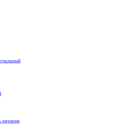
игнальный
П
 питания