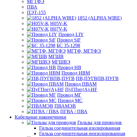
МГТФЭ
ПВА
ПЭТ-155
1852 (ALPHA WIRE)
H05V-K
H07V-K
Провод LIY
Провод SiF
БС 35-1298
МГТФ, МГТФЭ
МГШВ
МГШВЭ
Провод НВ
Провод НВМ
ПВ,ПУГВПВ,ПУГВ
Провод ПВАМ
ПуГПнг(A)-HF
Провод МГ
Провод МС
ПВАМЭВ
ПГВА / ПВА
Кабельные наконечники
Гильзы для проводов
Гильза соединительная изолированная
Гильза соединительная неизолированная