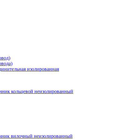
овод)
овода)
единительная изолированная
чник кольцевой неизолированный
чник вилочный неизолированный