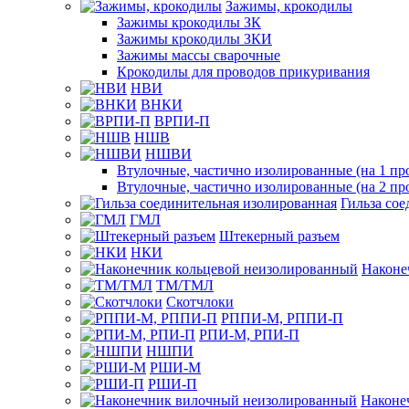
Зажимы, крокодилы
Зажимы крокодилы ЗК
Зажимы крокодилы ЗКИ
Зажимы массы сварочные
Крокодилы для проводов прикуривания
НВИ
ВНКИ
ВРПИ-П
НШВ
НШВИ
Втулочные, частично изолированные (на 1 пр
Втулочные, частично изолированные (на 2 пр
Гильза со
ГМЛ
Штекерный разъем
НКИ
Наконе
ТМ/ТМЛ
Скотчлоки
РППИ-М, РППИ-П
РПИ-М, РПИ-П
НШПИ
РШИ-М
РШИ-П
Наконе