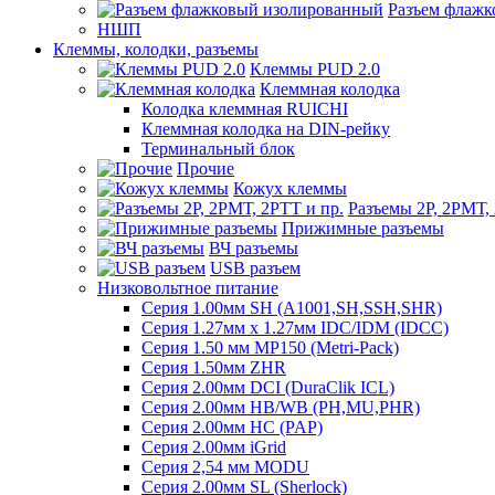
Разъем флаж
НШП
Клеммы, колодки, разъемы
Клеммы PUD 2.0
Клеммная колодка
Колодка клеммная RUICHI
Клеммная колодка на DIN-рейку
Терминальный блок
Прочие
Кожух клеммы
Разъемы 2Р, 2РМТ,
Прижимные разъемы
ВЧ разъемы
USB разъем
Низковольтное питание
Серия 1.00мм SH (A1001,SH,SSH,SHR)
Серия 1.27мм x 1.27мм IDC/IDM (IDCC)
Серия 1.50 мм MP150 (Metri-Pack)
Серия 1.50мм ZHR
Серия 2.00мм DCI (DuraClik ICL)
Серия 2.00мм HB/WB (PH,MU,PHR)
Серия 2.00мм HC (PAP)
Серия 2.00мм iGrid
Серия 2,54 мм MODU
Серия 2.00мм SL (Sherlock)