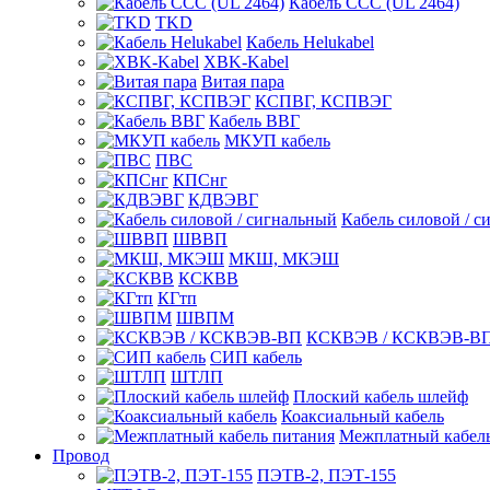
Кабель CCC (UL 2464)
TKD
Кабель Helukabel
XBK-Kabel
Витая пара
КСПВГ, КСПВЭГ
Кабель ВВГ
МКУП кабель
ПВС
КПСнг
КДВЭВГ
Кабель силовой / с
ШВВП
МКШ, МКЭШ
КСКВВ
КГтп
ШВПМ
КСКВЭВ / КСКВЭВ-В
СИП кабель
ШТЛП
Плоский кабель шлейф
Коаксиальный кабель
Межплатный кабель
Провод
ПЭТВ-2, ПЭТ-155