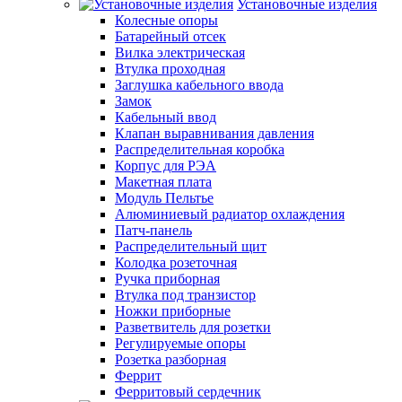
Установочные изделия
Колесные опоры
Батарейный отсек
Вилка электрическая
Втулка проходная
Заглушка кабельного ввода
Замок
Кабельный ввод
Клапан выравнивания давления
Распределительная коробка
Корпус для РЭА
Макетная плата
Модуль Пельтье
Алюминиевый радиатор охлаждения
Патч-панель
Распределительный щит
Колодка розеточная
Ручка приборная
Втулка под транзистор
Ножки приборные
Разветвитель для розетки
Регулируемые опоры
Розетка разборная
Феррит
Ферритовый сердечник