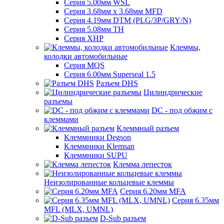
Серия 5.00мм WSL
Серия 3.68мм х 3.68мм MFD
Серия 4.19мм DTM (PLG/3P/GRY/N)
Серия 5.08мм TH
Серия XHP
Клеммы,
колодки автомобильные
Серия MQS
Серия 6.00мм Superseal 1.5
Разъем DHS
Цилиндрические
разъемы
DC - под обжим с
клеммами
Клеммный разъем
Клеммники Degson
Клеммники Klemsan
Клеммники SUPU
Клемма лепесток
Неизолированные кольцевые клеммы
Серия 6.20мм MFA
Серия 6.35мм
MFL (MLX, UMNL)
D-Sub разъем