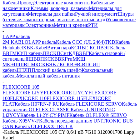
Кабель
Провод
Электронные компоненты
Кабельные
наконечники
Клеммы, колодки, разъемы
Материалы для
жгутования
Материалы для пайки
Ручной инструмент
Шнуры
(сетевые, компьютерные, высокочастотные и тд)
Упаковочные
материалы
Электроника
Метиз и крепеж
РТИ
-
LAPP кабель
2M KABLO
LAPP кабель
Кабель CCC (UL 2464)
TKD
Кабель
Helukabel
XBK-Kabel
Витая пара
КСПВГ, КСПВЭГ
Кабель
ВВГ
МКУП кабель
ПВС
КПСнг
КДВЭВГ
Кабель силовой /
сигнальный
ШВВП
КСКВВ
КГтп
МКШ,
МКЭШ
ШВПМ
КСКВЭВ / КСКВЭВ-ВП
СИП
кабель
ШТЛП
Плоский кабель шлейф
Коаксиальный
кабель
Межплатный кабель питания
-
FLEXICORE 105
FLEXICORE LiYY
FLEXICORE LiYCY
FLEXICORE
100
FLEXICORE 110
FLEXICORE 115
FLEXICORE
FLAT
Кабель H07RN-F RU
Кабель FLEXICORE SERVO
Кабель
управления ÖLFLEX CLASSIC
Кабель UNITRONIC
Li2YCY
Кабель Li-2Y-CY-PIMF
Кабель ÖLFLEX® SERVO
Кабель X05VV-F
Кабель передачи данных UNITRONIC BUS
CAN
Кабель ÖLFLEX® TRUCK
-
Кабель FLEXICORE 105 CY 0,6/1 кВ 7G10 3120001708 Lapp
Kabel