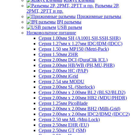
Кожух клеммы
Разъемы 2Р,
2РМТ, 2РТТ и пр.
Прижимные разъемы
ВЧ разъемы
USB разъем
Низковольтное питание
Серия 1.00мм SH (A1001,SH,SSH,SHR)
Серия 1.27мм x 1.27мм IDC/IDM (IDCC)
Серия 1.50 мм MP150 (Metri-Pack)
Серия 1.50мм ZHR
Серия 2.00мм DCI (DuraClik ICL)
Серия 2.00мм HB/WB (PH,MU,PHR)
Серия 2.00мм HC (PAP)
Серия 2.00мм iGrid
Серия 2,54 мм MODU
Серия 2.00мм SL (Sherlock)
Серия 2.00мм x 2.00мм BL2 (BLS2/BLD2)
Серия 2.00мм x 2.00мм HB2 (MDU/PHDR)
Серия 1.25мм PicoBlade
Серия 2.00мм х 2.00мм BH2 (Milli-Grid)
Серия 2.00мм х 2.00мм IDC2/IDM2 (IDCC2)
Серия 2.50 мм ML (Mni-Lock)
Серия 2.50мм EHR (EU)
Серия 2.50мм GT (SM)