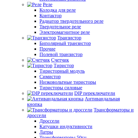
Реле
Колодка для реле
Контактор
Радиатор твердотельного реле
Твердотельное реле
Электромагнитное реле
Транзистор
Биполярный транзистор
Прочие
Полевой транзистор
Счетчик
Тиристор
Тиристорный модуль
Симистор
Низковольтные тиристоры
Тиристоры силовые
DIP переключатели
Антивандальная
кнопка
Трансформаторы и
дроссели
Дроссели
Катушки индуктивности
Латры
Трансформаторы 50гц