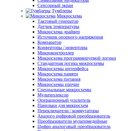
Символьные индикаторы
Сенсорный экран
Тумблеры
Микросхема
Тактовый генератор
Датчик температуры
Микросхема драйвер
Источник опорного напряжения
Компаратор
Конверторы / инверторы
Микроконтроллер
Микросхема программируемой логики
Стандартная логика микросхемы
Микросхемы интерфейса
Микросхема памяти
Микросхема питания
Микросхемы прочие
Специальные микросхемы
Мультиплексор
Операционный усилитель
Панельки для микросхем
Переключатели / коммутаторы
Аналого цифровой преобразователь
Преобразователи мультимедийные
Цифро аналоговый преобразователь