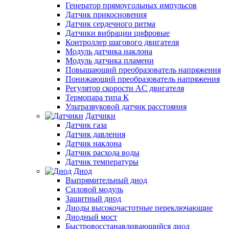
Генератор прямоугольных импульсов
Датчик прикосновения
Датчик сердечного ритма
Датчики вибрации цифровые
Контроллер шагового двигателя
Модуль датчика наклона
Модуль датчика пламени
Повышающий преобразователь напряжения
Понижающий преобразователь напряжения
Регулятор скорости AC двигателя
Термопара типа К
Ультразвуковой датчик расстояния
Датчики
Датчик газа
Датчик давления
Датчик наклона
Датчик расхода воды
Датчик температуры
Диод
Выпрямительный диод
Силовой модуль
Защитный диод
Диоды высокочастотные переключающие
Диодный мост
Быстровосстанавливающийся диод