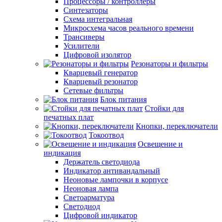
Процессоры / контроллеры
Синтезаторы
Схема интегральная
Микросхема часов реального времени
Трансиверы
Усилители
Цифровой изолятор
Резонаторы и фильтры
Кварцевый генератор
Кварцевый резонатор
Сетевые фильтры
Блок питания
Стойки для
печатных плат
Кнопки, переключатели
Токоотвод
Освещение и
индикация
Держатель светодиода
Индикатор антивандальный
Неоновые лампочки в корпусе
Неоновая лампа
Светоарматура
Светодиод
Цифровой индикатор