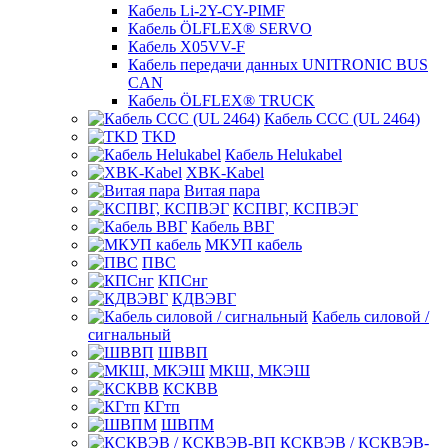
Кабель Li-2Y-CY-PIMF
Кабель ÖLFLEX® SERVO
Кабель X05VV-F
Кабель передачи данных UNITRONIC BUS
CAN
Кабель ÖLFLEX® TRUCK
Кабель CCC (UL 2464)
TKD
Кабель Helukabel
XBK-Kabel
Витая пара
КСПВГ, КСПВЭГ
Кабель ВВГ
МКУП кабель
ПВС
КПСнг
КДВЭВГ
Кабель силовой /
сигнальный
ШВВП
МКШ, МКЭШ
КСКВВ
КГтп
ШВПМ
КСКВЭВ / КСКВЭВ-