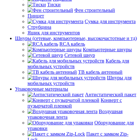
Тиски
Фен строительный
Пинцет
Сумка для инструмента
Струбцина
Ящик для инструментов
Шнуры (сетевые, компьютерные, высокочастотные и тд)
RCA кабель
Компьютерные шнуры
Сетевой шнур
Кабель для
мобильных устройств
ТВ кабель антенный
Шнуры для
мобильных устройств
Упаковочные материалы
Антистатический пакет
Конверт с
пузырчатой пленкой
Воздушная
упаковочная лента
Оборудование для
упаковки
Пакет с замком Zip-
Lock