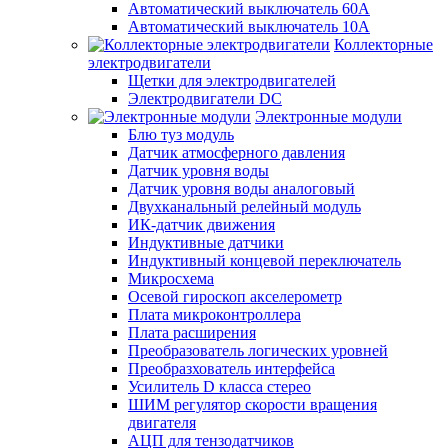
Автоматический выключатель 60А
Автоматический выключатель 10А
Коллекторные
электродвигатели
Щетки для электродвигателей
Электродвигатели DC
Электронные модули
Блю туз модуль
Датчик атмосферного давления
Датчик уровня воды
Датчик уровня воды аналоговый
Двухканальный релейный модуль
ИК-датчик движения
Индуктивные датчики
Индуктивный концевой переключатель
Микросхема
Осевой гироскоп акселерометр
Плата микроконтроллера
Плата расширения
Преобразователь логических уровней
Преобразхователь интерфейса
Усилитель D класса стерео
ШИМ регулятор скорости вращения
двигателя
АЦП для тензодатчиков