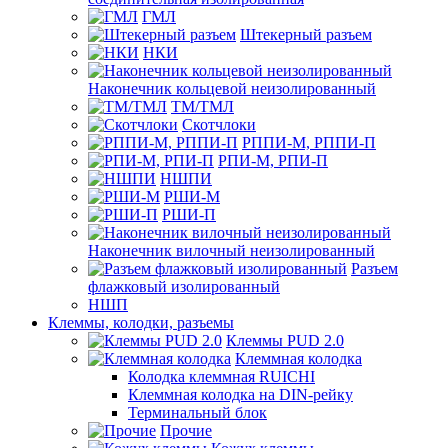
ГМЛ
Штекерный разъем
НКИ
Наконечник кольцевой неизолированный
ТМ/ТМЛ
Скотчлоки
РППИ-М, РППИ-П
РПИ-М, РПИ-П
НШПИ
РШИ-М
РШИ-П
Наконечник вилочный неизолированный
Разъем
флажковый изолированный
НШП
Клеммы, колодки, разъемы
Клеммы PUD 2.0
Клеммная колодка
Колодка клеммная RUICHI
Клеммная колодка на DIN-рейку
Терминальный блок
Прочие