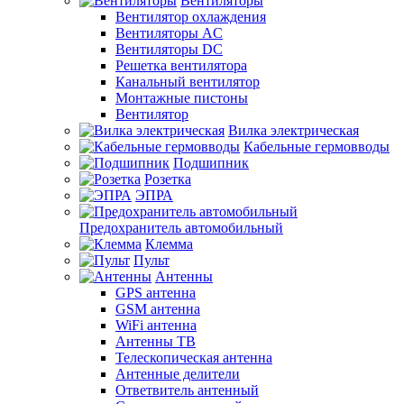
Вентиляторы
Вентилятор охлаждения
Вентиляторы AC
Вентиляторы DC
Решетка вентилятора
Канальный вентилятор
Монтажные пистоны
Вентилятор
Вилка электрическая
Кабельные гермовводы
Подшипник
Розетка
ЭПРА
Предохранитель автомобильный
Клемма
Пульт
Антенны
GPS антенна
GSM антенна
WiFi антенна
Антенны ТВ
Телескопическая антенна
Антенные делители
Ответвитель антенный