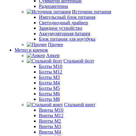
Сумматор антенный
Радиоантенна
Источник питания
Импульсный блок питания
Светодиодный драйвер
Зарядное устройство
Аккумуляторная батарея
Блок питания для ноутбука
Прочее
Метиз и крепеж
Анкер
Стальной болт
Болты М10
Болты М12
Болты М3
Болты М4
Болты М5
Болты М6
Болты М8
Стальной винт
Винты М10
Винты М12
Винты М2
Винты М3
Винты М4