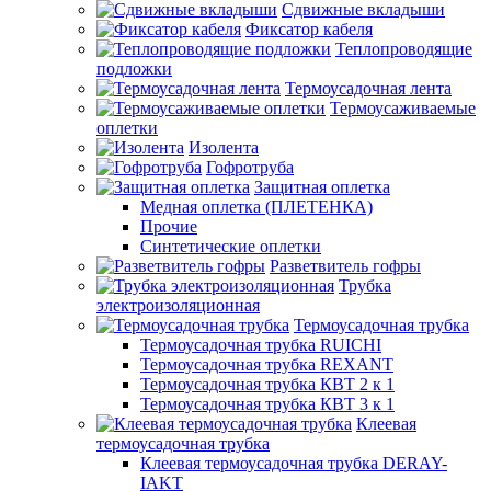
Сдвижные вкладыши
Фиксатор кабеля
Теплопроводящие
подложки
Термоусадочная лента
Термоусаживаемые
оплетки
Изолента
Гофротруба
Защитная оплетка
Медная оплетка (ПЛЕТЕНКА)
Прочие
Синтетические оплетки
Разветвитель гофры
Трубка
электроизоляционная
Термоусадочная трубка
Термоусадочная трубка RUICHI
Термоусадочная трубка REXANT
Термоусадочная трубка КВТ 2 к 1
Термоусадочная трубка КВТ 3 к 1
Клеевая
термоусадочная трубка
Клеевая термоусадочная трубка DERAY-
IAKT