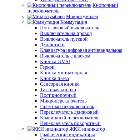
Кнопочный
переключатель
Микротумблер
Коммутация
Поплавковый выключатель
Выключатель на провод
Выключатель путевой
Джойстики
Клавиатура цифровая антивандальная
Выключатель с ключом
Кнопка GMSI
Геркон
Кнопка миниатюрная
Кнопка пьезо
Сенсорная кнопка
Тактовая кнопка
Пост кнопочный
Микропереключатель
Галетный переключатель
Переключатель движковый
Клавишный переключатель
Переключатель поворотный
ЖКИ индикатор
Графические индикаторы