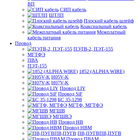
ВП
СИП кабель
ШТЛП
Плоский кабель шлейф
Коаксиальный кабель
Межплатный
кабель питания
Провод
ПЭТВ-2, ПЭТ-155
МГТФЭ
ПВА
ПЭТ-155
1852 (ALPHA WIRE)
H05V-K
H07V-K
Провод LIY
Провод SiF
БС 35-1298
МГТФ, МГТФЭ
МГШВ
МГШВЭ
Провод НВ
Провод НВМ
ПВ,ПУГВПВ,ПУГВ
Провод ПВАМ