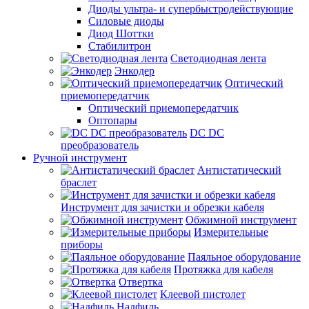
Диоды ультра- и супербыстродействующие
Силовые диоды
Диод Шоттки
Стабилитрон
Светодиодная лента
Энкодер
Оптический
приемопередатчик
Оптический приемопередатчик
Оптопары
DC DC
преобразователь
Ручной инструмент
Антистатический
браслет
Инструмент для зачистки и обрезки кабеля
Обжимной инструмент
Измерительные
приборы
Паяльное оборудование
Протяжка для кабеля
Отвертка
Клеевой пистолет
Надфиль