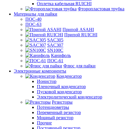
Оплетка кабельная RUICHI
Фторопластовая трубка
Материалы для пайки
ПОС-40
ПОС-63
Припой ASAHI
Припой RUICHI
SAC305
SAC307
SN100C
Канифоль
ПОС-61
Флюс для пайки
Электронные компоненты
Конденсатор
Ионистор
Пленочный конденсатор
Пусковой конденсатор
Электролитический конденсатор
Резисторы
Потенциометры
Переменный резистор
Мощный резистор
Прочие
Постоянный резистор