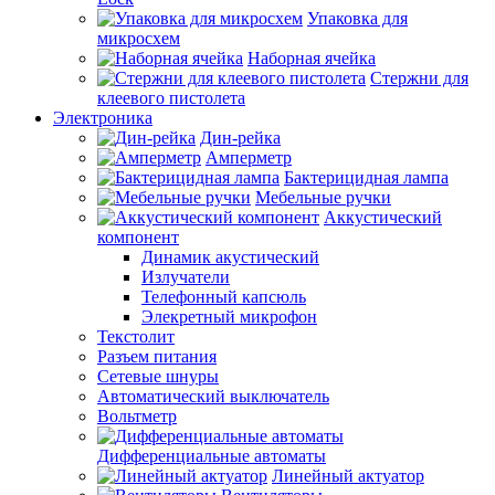
Упаковка для
микросхем
Наборная ячейка
Стержни для
клеевого пистолета
Электроника
Дин-рейка
Амперметр
Бактерицидная лампа
Мебельные ручки
Аккустический
компонент
Динамик акустический
Излучатели
Телефонный капсюль
Элекретный микрофон
Текстолит
Разъем питания
Сетевые шнуры
Автоматический выключатель
Вольтметр
Дифференциальные автоматы
Линейный актуатор