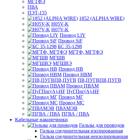
МГТФЭ
ПВА
ПЭТ-155
1852 (ALPHA WIRE)
H05V-K
H07V-K
Провод LIY
Провод SiF
БС 35-1298
МГТФ, МГТФЭ
МГШВ
МГШВЭ
Провод НВ
Провод НВМ
ПВ,ПУГВПВ,ПУГВ
Провод ПВАМ
ПуГПнг(A)-HF
Провод МГ
Провод МС
ПВАМЭВ
ПГВА / ПВА
Кабельные наконечники
Гильзы для проводов
Гильза соединительная изолированная
Гильза соединительная неизолированная