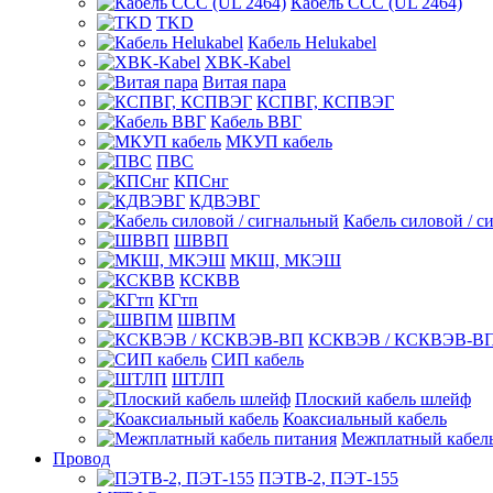
Кабель CCC (UL 2464)
TKD
Кабель Helukabel
XBK-Kabel
Витая пара
КСПВГ, КСПВЭГ
Кабель ВВГ
МКУП кабель
ПВС
КПСнг
КДВЭВГ
Кабель силовой / с
ШВВП
МКШ, МКЭШ
КСКВВ
КГтп
ШВПМ
КСКВЭВ / КСКВЭВ-В
СИП кабель
ШТЛП
Плоский кабель шлейф
Коаксиальный кабель
Межплатный кабель
Провод
ПЭТВ-2, ПЭТ-155