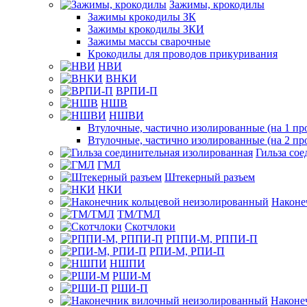
Зажимы, крокодилы
Зажимы крокодилы ЗК
Зажимы крокодилы ЗКИ
Зажимы массы сварочные
Крокодилы для проводов прикуривания
НВИ
ВНКИ
ВРПИ-П
НШВ
НШВИ
Втулочные, частично изолированные (на 1 пр
Втулочные, частично изолированные (на 2 пр
Гильза со
ГМЛ
Штекерный разъем
НКИ
Наконе
ТМ/ТМЛ
Скотчлоки
РППИ-М, РППИ-П
РПИ-М, РПИ-П
НШПИ
РШИ-М
РШИ-П
Наконе