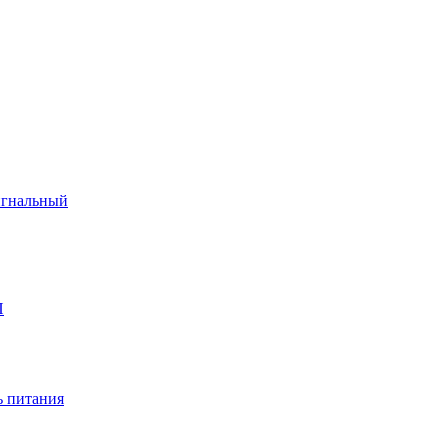
игнальный
П
 питания