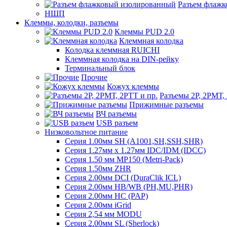
Разъем флаж
НШП
Клеммы, колодки, разъемы
Клеммы PUD 2.0
Клеммная колодка
Колодка клеммная RUICHI
Клеммная колодка на DIN-рейку
Терминальный блок
Прочие
Кожух клеммы
Разъемы 2Р, 2РМТ,
Прижимные разъемы
ВЧ разъемы
USB разъем
Низковольтное питание
Серия 1.00мм SH (A1001,SH,SSH,SHR)
Серия 1.27мм x 1.27мм IDC/IDM (IDCC)
Серия 1.50 мм MP150 (Metri-Pack)
Серия 1.50мм ZHR
Серия 2.00мм DCI (DuraClik ICL)
Серия 2.00мм HB/WB (PH,MU,PHR)
Серия 2.00мм HC (PAP)
Серия 2.00мм iGrid
Серия 2,54 мм MODU
Серия 2.00мм SL (Sherlock)