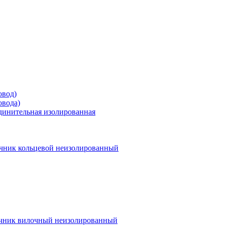
овод)
овода)
единительная изолированная
чник кольцевой неизолированный
чник вилочный неизолированный