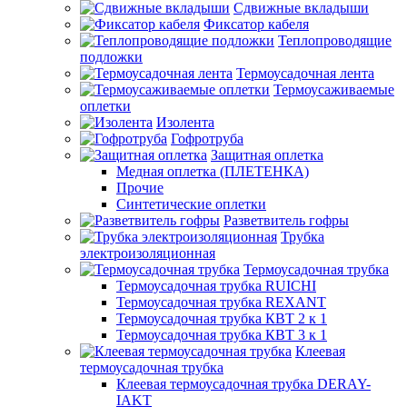
Сдвижные вкладыши
Фиксатор кабеля
Теплопроводящие
подложки
Термоусадочная лента
Термоусаживаемые
оплетки
Изолента
Гофротруба
Защитная оплетка
Медная оплетка (ПЛЕТЕНКА)
Прочие
Синтетические оплетки
Разветвитель гофры
Трубка
электроизоляционная
Термоусадочная трубка
Термоусадочная трубка RUICHI
Термоусадочная трубка REXANT
Термоусадочная трубка КВТ 2 к 1
Термоусадочная трубка КВТ 3 к 1
Клеевая
термоусадочная трубка
Клеевая термоусадочная трубка DERAY-
IAKT