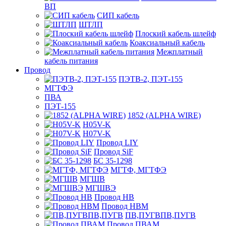
ВП
СИП кабель
ШТЛП
Плоский кабель шлейф
Коаксиальный кабель
Межплатный
кабель питания
Провод
ПЭТВ-2, ПЭТ-155
МГТФЭ
ПВА
ПЭТ-155
1852 (ALPHA WIRE)
H05V-K
H07V-K
Провод LIY
Провод SiF
БС 35-1298
МГТФ, МГТФЭ
МГШВ
МГШВЭ
Провод НВ
Провод НВМ
ПВ,ПУГВПВ,ПУГВ
Провод ПВАМ