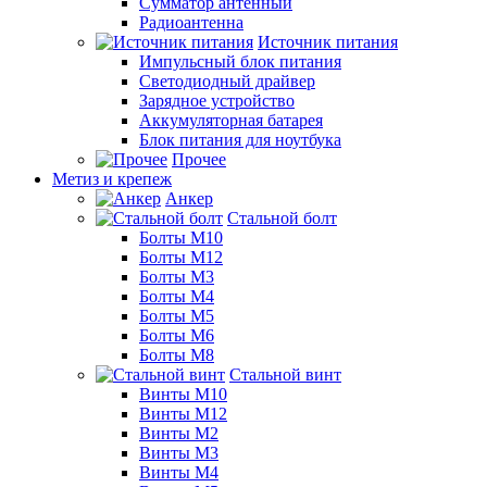
Сумматор антенный
Радиоантенна
Источник питания
Импульсный блок питания
Светодиодный драйвер
Зарядное устройство
Аккумуляторная батарея
Блок питания для ноутбука
Прочее
Метиз и крепеж
Анкер
Стальной болт
Болты М10
Болты М12
Болты М3
Болты М4
Болты М5
Болты М6
Болты М8
Стальной винт
Винты М10
Винты М12
Винты М2
Винты М3
Винты М4