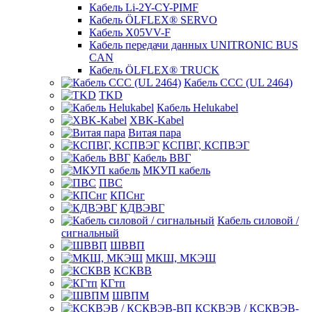
Кабель Li-2Y-CY-PIMF
Кабель ÖLFLEX® SERVO
Кабель X05VV-F
Кабель передачи данных UNITRONIC BUS
CAN
Кабель ÖLFLEX® TRUCK
Кабель CCC (UL 2464)
TKD
Кабель Helukabel
XBK-Kabel
Витая пара
КСПВГ, КСПВЭГ
Кабель ВВГ
МКУП кабель
ПВС
КПСнг
КДВЭВГ
Кабель силовой /
сигнальный
ШВВП
МКШ, МКЭШ
КСКВВ
КГтп
ШВПМ
КСКВЭВ / КСКВЭВ-