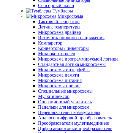
Символьные индикаторы
Сенсорный экран
Тумблеры
Микросхема
Тактовый генератор
Датчик температуры
Микросхема драйвер
Источник опорного напряжения
Компаратор
Конверторы / инверторы
Микроконтроллер
Микросхема программируемой логики
Стандартная логика микросхемы
Микросхемы интерфейса
Микросхема памяти
Микросхема питания
Микросхемы прочие
Специальные микросхемы
Мультиплексор
Операционный усилитель
Панельки для микросхем
Переключатели / коммутаторы
Аналого цифровой преобразователь
Преобразователи мультимедийные
Цифро аналоговый преобразователь