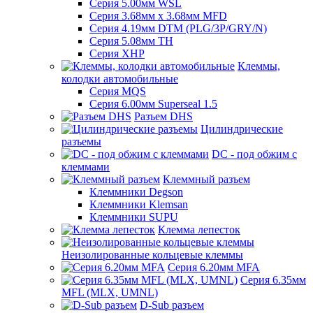
Серия 5.00мм WSL
Серия 3.68мм х 3.68мм MFD
Серия 4.19мм DTM (PLG/3P/GRY/N)
Серия 5.08мм TH
Серия XHP
Клеммы,
колодки автомобильные
Серия MQS
Серия 6.00мм Superseal 1.5
Разъем DHS
Цилиндрические
разъемы
DC - под обжим с
клеммами
Клеммный разъем
Клеммники Degson
Клеммники Klemsan
Клеммники SUPU
Клемма лепесток
Неизолированные кольцевые клеммы
Серия 6.20мм MFA
Серия 6.35мм
MFL (MLX, UMNL)
D-Sub разъем