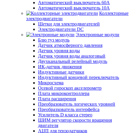
Автоматический выключатель 60А
Автоматический выключатель 10А
Коллекторные
электродвигатели
Щетки для электродвигателей
Электродвигатели DC
Электронные модули
Блю туз модуль
Датчик атмосферного давления
Датчик уровня воды
Датчик уровня воды аналоговый
Двухканальный релейный модуль
ИК-датчик движения
Индуктивные датчики
Индуктивный концевой переключатель
Микросхема
Осевой гироскоп акселерометр
Плата микроконтроллера
Плата расширения
Преобразователь логических уровней
Преобразхователь интерфейса
Усилитель D класса стерео
ШИМ регулятор скорости вращения
двигателя
АЦП для тензодатчиков