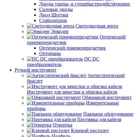
Диоды ультра- и супербыстродействующие
Силовые диоды
Диод Шоттки
Стабилитрон
Светодиодная лента
Энкодер
Оптический
приемопередатчик
Оптический приемопередатчик
Оптопары
DC DC
преобразователь
Ручной инструмент
Антистатический
браслет
Инструмент для зачистки и обрезки кабеля
Обжимной инструмент
Измерительные
приборы
Паяльное оборудование
Протяжка для кабеля
Отвертка
Клеевой пистолет
Надфиль