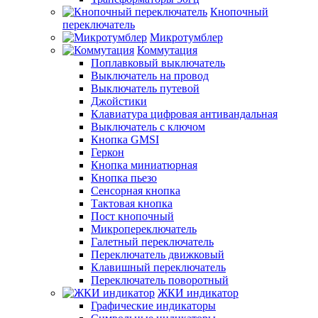
Кнопочный
переключатель
Микротумблер
Коммутация
Поплавковый выключатель
Выключатель на провод
Выключатель путевой
Джойстики
Клавиатура цифровая антивандальная
Выключатель с ключом
Кнопка GMSI
Геркон
Кнопка миниатюрная
Кнопка пьезо
Сенсорная кнопка
Тактовая кнопка
Пост кнопочный
Микропереключатель
Галетный переключатель
Переключатель движковый
Клавишный переключатель
Переключатель поворотный
ЖКИ индикатор
Графические индикаторы