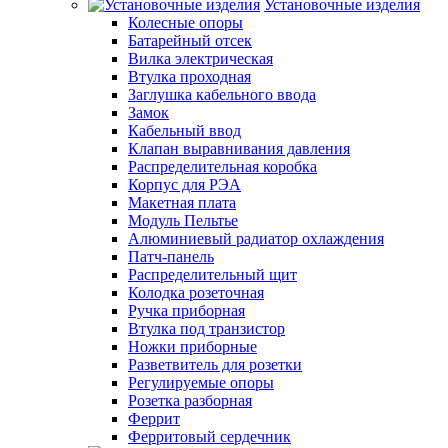
Установочные изделия
Колесные опоры
Батарейный отсек
Вилка электрическая
Втулка проходная
Заглушка кабельного ввода
Замок
Кабельный ввод
Клапан выравнивания давления
Распределительная коробка
Корпус для РЭА
Макетная плата
Модуль Пельтье
Алюминиевый радиатор охлаждения
Патч-панель
Распределительный щит
Колодка розеточная
Ручка приборная
Втулка под транзистор
Ножки приборные
Разветвитель для розетки
Регулируемые опоры
Розетка разборная
Феррит
Ферритовый сердечник