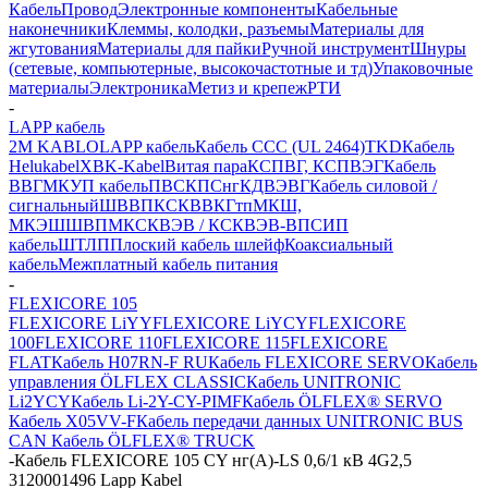
Кабель
Провод
Электронные компоненты
Кабельные
наконечники
Клеммы, колодки, разъемы
Материалы для
жгутования
Материалы для пайки
Ручной инструмент
Шнуры
(сетевые, компьютерные, высокочастотные и тд)
Упаковочные
материалы
Электроника
Метиз и крепеж
РТИ
-
LAPP кабель
2M KABLO
LAPP кабель
Кабель CCC (UL 2464)
TKD
Кабель
Helukabel
XBK-Kabel
Витая пара
КСПВГ, КСПВЭГ
Кабель
ВВГ
МКУП кабель
ПВС
КПСнг
КДВЭВГ
Кабель силовой /
сигнальный
ШВВП
КСКВВ
КГтп
МКШ,
МКЭШ
ШВПМ
КСКВЭВ / КСКВЭВ-ВП
СИП
кабель
ШТЛП
Плоский кабель шлейф
Коаксиальный
кабель
Межплатный кабель питания
-
FLEXICORE 105
FLEXICORE LiYY
FLEXICORE LiYCY
FLEXICORE
100
FLEXICORE 110
FLEXICORE 115
FLEXICORE
FLAT
Кабель H07RN-F RU
Кабель FLEXICORE SERVO
Кабель
управления ÖLFLEX CLASSIC
Кабель UNITRONIC
Li2YCY
Кабель Li-2Y-CY-PIMF
Кабель ÖLFLEX® SERVO
Кабель X05VV-F
Кабель передачи данных UNITRONIC BUS
CAN
Кабель ÖLFLEX® TRUCK
-
Кабель FLEXICORE 105 CY нг(А)-LS 0,6/1 кВ 4G2,5
3120001496 Lapp Kabel