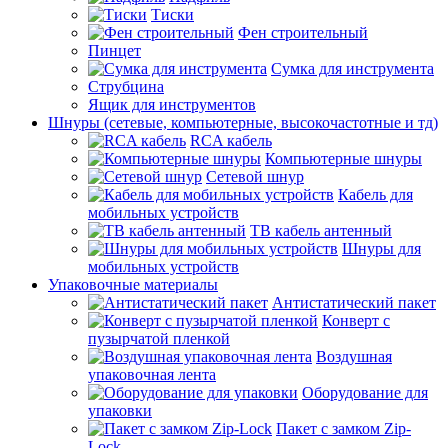
Тиски
Фен строительный
Пинцет
Сумка для инструмента
Струбцина
Ящик для инструментов
Шнуры (сетевые, компьютерные, высокочастотные и тд)
RCA кабель
Компьютерные шнуры
Сетевой шнур
Кабель для
мобильных устройств
ТВ кабель антенный
Шнуры для
мобильных устройств
Упаковочные материалы
Антистатический пакет
Конверт с
пузырчатой пленкой
Воздушная
упаковочная лента
Оборудование для
упаковки
Пакет с замком Zip-
Lock