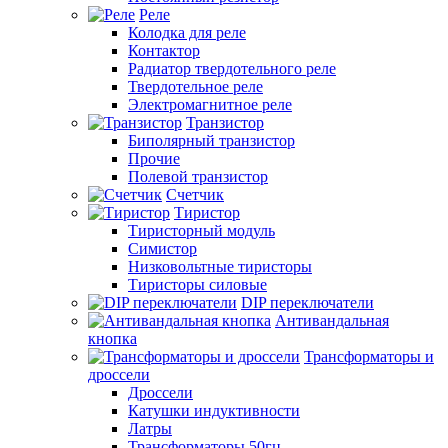
Реле
Колодка для реле
Контактор
Радиатор твердотельного реле
Твердотельное реле
Электромагнитное реле
Транзистор
Биполярный транзистор
Прочие
Полевой транзистор
Счетчик
Тиристор
Тиристорный модуль
Симистор
Низковольтные тиристоры
Тиристоры силовые
DIP переключатели
Антивандальная
кнопка
Трансформаторы и
дроссели
Дроссели
Катушки индуктивности
Латры
Трансформаторы 50гц