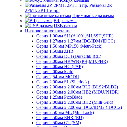
Кожух клеммы
Разъемы 2Р,
2РМТ, 2РТТ и пр.
Прижимные разъемы
ВЧ разъемы
USB разъем
Низковольтное питание
Серия 1.00мм SH (A1001,SH,SSH,SHR)
Серия 1.27мм x 1.27мм IDC/IDM (IDCC)
Серия 1.50 мм MP150 (Metri-Pack)
Серия 1.50мм ZHR
Серия 2.00мм DCI (DuraClik ICL)
Серия 2.00мм HB/WB (PH,MU,PHR)
Серия 2.00мм HC (PAP)
Серия 2.00мм iGrid
Серия 2,54 мм MODU
Серия 2.00мм SL (Sherlock)
Серия 2.00мм x 2.00мм BL2 (BLS2/BLD2)
Серия 2.00мм x 2.00мм HB2 (MDU/PHDR)
Серия 1.25мм PicoBlade
Серия 2.00мм х 2.00мм BH2 (Milli-Grid)
Серия 2.00мм х 2.00мм IDC2/IDM2 (IDCC2)
Серия 2.50 мм ML (Mni-Lock)
Серия 2.50мм EHR (EU)
Серия 2.50мм GT (SM)