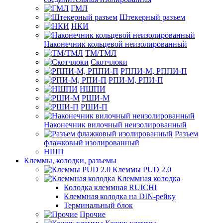
ГМЛ
Штекерный разъем
НКИ
Наконечник кольцевой неизолированный
ТМ/ТМЛ
Скотчлоки
РППИ-М, РППИ-П
РПИ-М, РПИ-П
НШПИ
РШИ-М
РШИ-П
Наконечник вилочный неизолированный
Разъем
флажковый изолированный
НШП
Клеммы, колодки, разъемы
Клеммы PUD 2.0
Клеммная колодка
Колодка клеммная RUICHI
Клеммная колодка на DIN-рейку
Терминальный блок
Прочие