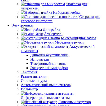
Упаковка для
микросхем
Наборная ячейка
Стержни для
клеевого пистолета
Электроника
Дин-рейка
Амперметр
Бактерицидная лампа
Мебельные ручки
Аккустический
компонент
Динамик акустический
Излучатели
Телефонный капсюль
Элекретный микрофон
Текстолит
Разъем питания
Сетевые шнуры
Автоматический выключатель
Вольтметр
Дифференциальные автоматы
Линейный актуатор