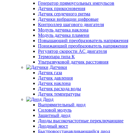
Генератор прямоугольных импульсов
Датчик прикосновения
Датчик сердечного ритма
Датчики вибрации цифровые
Контроллер шагового двигателя
Модуль датчика наклона
Модуль датчика пламени
Повышающий преобразователь напряжения
Понижающий преобразователь напряжения
Регулятор скорости AC двигателя
Термопара типа К
Ультразвуковой датчик расстояния
Датчики
Датчик газа
Датчик давления
Датчик наклона
Датчик расхода воды
Датчик температуры
Диод
Выпрямительный диод
Силовой модуль
Защитный диод
Диоды высокочастотные переключающие
Диодный мост
Быстровосстанавливающийся диод