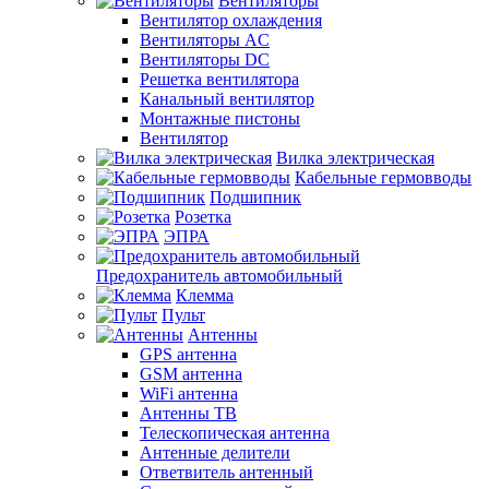
Вентиляторы
Вентилятор охлаждения
Вентиляторы AC
Вентиляторы DC
Решетка вентилятора
Канальный вентилятор
Монтажные пистоны
Вентилятор
Вилка электрическая
Кабельные гермовводы
Подшипник
Розетка
ЭПРА
Предохранитель автомобильный
Клемма
Пульт
Антенны
GPS антенна
GSM антенна
WiFi антенна
Антенны ТВ
Телескопическая антенна
Антенные делители
Ответвитель антенный