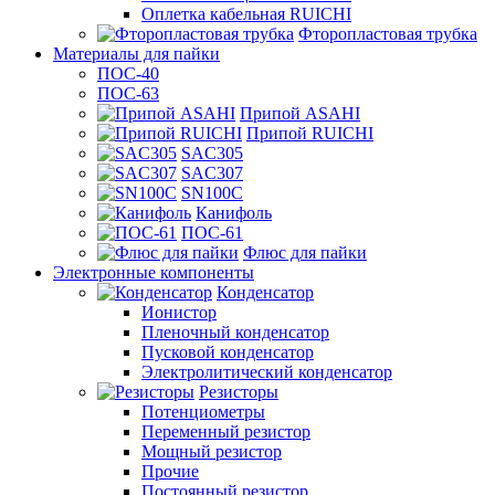
Оплетка кабельная RUICHI
Фторопластовая трубка
Материалы для пайки
ПОС-40
ПОС-63
Припой ASAHI
Припой RUICHI
SAC305
SAC307
SN100C
Канифоль
ПОС-61
Флюс для пайки
Электронные компоненты
Конденсатор
Ионистор
Пленочный конденсатор
Пусковой конденсатор
Электролитический конденсатор
Резисторы
Потенциометры
Переменный резистор
Мощный резистор
Прочие
Постоянный резистор