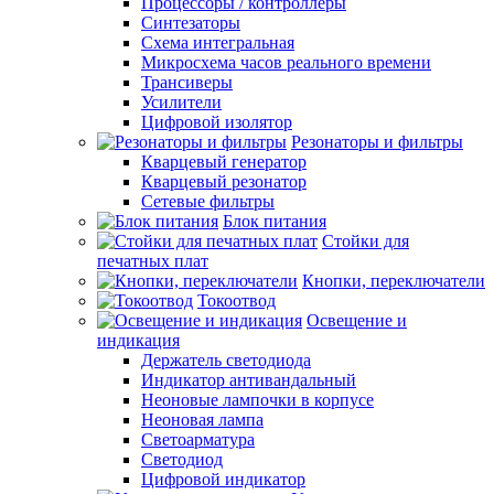
Процессоры / контроллеры
Синтезаторы
Схема интегральная
Микросхема часов реального времени
Трансиверы
Усилители
Цифровой изолятор
Резонаторы и фильтры
Кварцевый генератор
Кварцевый резонатор
Сетевые фильтры
Блок питания
Стойки для
печатных плат
Кнопки, переключатели
Токоотвод
Освещение и
индикация
Держатель светодиода
Индикатор антивандальный
Неоновые лампочки в корпусе
Неоновая лампа
Светоарматура
Светодиод
Цифровой индикатор