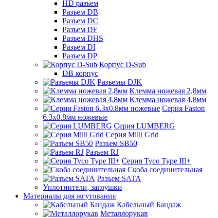
HD разъем
Разъем DB
Разъем DC
Разъем DF
Разъем DHS
Разъем DI
Разъем DP
Корпус D-Sub
DB корпус
Разъемы DJK
Клемма ножевая 2,8мм
Клемма ножевая 4,8мм
Серия Faston
6.3х0.8мм ножевые
Серия LUMBERG
Серия Milli Grid
Разъем SB50
Разъем RJ
Серия Tyco Type III+
Скоба соединительная
Разъем SATA
Уплотнители, заглушки
Материалы для жгутования
Кабельный Бандаж
Металлорукав