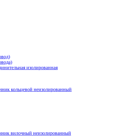
овод)
овода)
единительная изолированная
чник кольцевой неизолированный
чник вилочный неизолированный