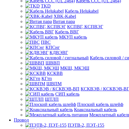
Кабель CCC (UL 2464)
TKD
Кабель Helukabel
XBK-Kabel
Витая пара
КСПВГ, КСПВЭГ
Кабель ВВГ
МКУП кабель
ПВС
КПСнг
КДВЭВГ
Кабель силовой / с
ШВВП
МКШ, МКЭШ
КСКВВ
КГтп
ШВПМ
КСКВЭВ / КСКВЭВ-В
СИП кабель
ШТЛП
Плоский кабель шлейф
Коаксиальный кабель
Межплатный кабель
Провод
ПЭТВ-2, ПЭТ-155