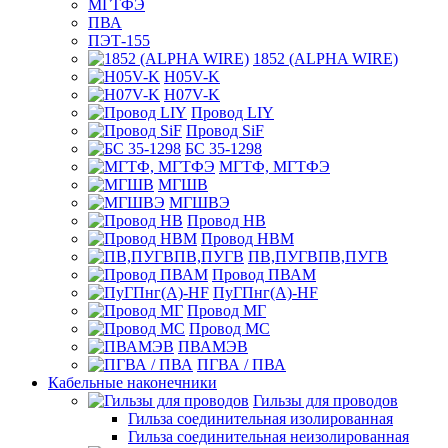
МГТФЭ
ПВА
ПЭТ-155
1852 (ALPHA WIRE)
H05V-K
H07V-K
Провод LIY
Провод SiF
БС 35-1298
МГТФ, МГТФЭ
МГШВ
МГШВЭ
Провод НВ
Провод НВМ
ПВ,ПУГВПВ,ПУГВ
Провод ПВАМ
ПуГПнг(A)-HF
Провод МГ
Провод МС
ПВАМЭВ
ПГВА / ПВА
Кабельные наконечники
Гильзы для проводов
Гильза соединительная изолированная
Гильза соединительная неизолированная