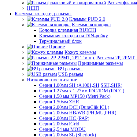
Разъем флаж
НШП
Клеммы, колодки, разъемы
Клеммы PUD 2.0
Клеммная колодка
Колодка клеммная RUICHI
Клеммная колодка на DIN-рейку
Терминальный блок
Прочие
Кожух клеммы
Разъемы 2Р, 2РМТ,
Прижимные разъемы
ВЧ разъемы
USB разъем
Низковольтное питание
Серия 1.00мм SH (A1001,SH,SSH,SHR)
Серия 1.27мм x 1.27мм IDC/IDM (IDCC)
Серия 1.50 мм MP150 (Metri-Pack)
Серия 1.50мм ZHR
Серия 2.00мм DCI (DuraClik ICL)
Серия 2.00мм HB/WB (PH,MU,PHR)
Серия 2.00мм HC (PAP)
Серия 2.00мм iGrid
Серия 2,54 мм MODU
Серия 2.00мм SL (Sherlock)