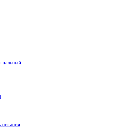
игнальный
П
 питания