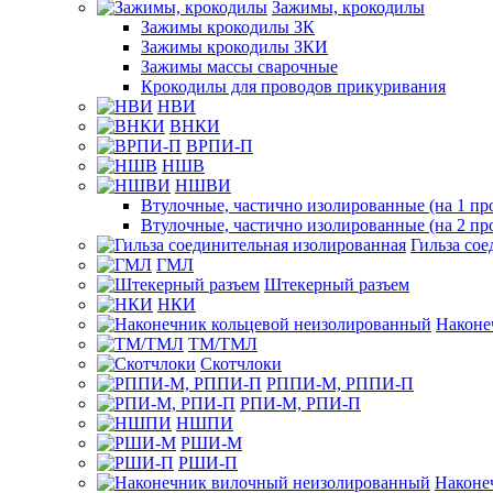
Зажимы, крокодилы
Зажимы крокодилы ЗК
Зажимы крокодилы ЗКИ
Зажимы массы сварочные
Крокодилы для проводов прикуривания
НВИ
ВНКИ
ВРПИ-П
НШВ
НШВИ
Втулочные, частично изолированные (на 1 пр
Втулочные, частично изолированные (на 2 пр
Гильза со
ГМЛ
Штекерный разъем
НКИ
Наконе
ТМ/ТМЛ
Скотчлоки
РППИ-М, РППИ-П
РПИ-М, РПИ-П
НШПИ
РШИ-М
РШИ-П
Наконе