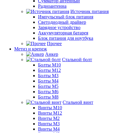
Сумматор антенный
Радиоантенна
Источник питания
Импульсный блок питания
Светодиодный драйвер
Зарядное устройство
Аккумуляторная батарея
Блок питания для ноутбука
Прочее
Метиз и крепеж
Анкер
Стальной болт
Болты М10
Болты М12
Болты М3
Болты М4
Болты М5
Болты М6
Болты М8
Стальной винт
Винты М10
Винты М12
Винты М2
Винты М3
Винты М4