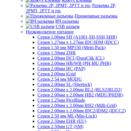
Кожух клеммы
Разъемы 2Р,
2РМТ, 2РТТ и пр.
Прижимные разъемы
ВЧ разъемы
USB разъем
Низковольтное питание
Серия 1.00мм SH (A1001,SH,SSH,SHR)
Серия 1.27мм x 1.27мм IDC/IDM (IDCC)
Серия 1.50 мм MP150 (Metri-Pack)
Серия 1.50мм ZHR
Серия 2.00мм DCI (DuraClik ICL)
Серия 2.00мм HB/WB (PH,MU,PHR)
Серия 2.00мм HC (PAP)
Серия 2.00мм iGrid
Серия 2,54 мм MODU
Серия 2.00мм SL (Sherlock)
Серия 2.00мм x 2.00мм BL2 (BLS2/BLD2)
Серия 2.00мм x 2.00мм HB2 (MDU/PHDR)
Серия 1.25мм PicoBlade
Серия 2.00мм х 2.00мм BH2 (Milli-Grid)
Серия 2.00мм х 2.00мм IDC2/IDM2 (IDCC2)
Серия 2.50 мм ML (Mni-Lock)
Серия 2.50мм EHR (EU)
Серия 2.50мм GT (SM)