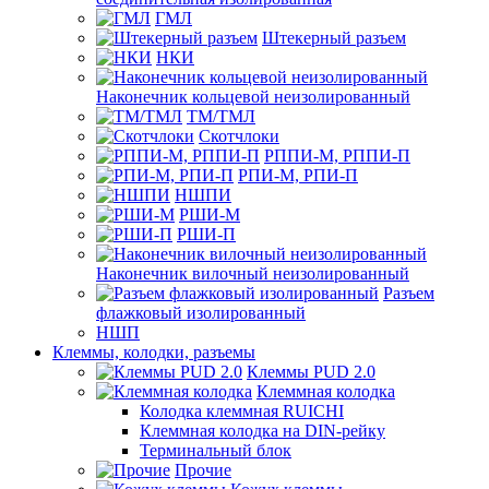
ГМЛ
Штекерный разъем
НКИ
Наконечник кольцевой неизолированный
ТМ/ТМЛ
Скотчлоки
РППИ-М, РППИ-П
РПИ-М, РПИ-П
НШПИ
РШИ-М
РШИ-П
Наконечник вилочный неизолированный
Разъем
флажковый изолированный
НШП
Клеммы, колодки, разъемы
Клеммы PUD 2.0
Клеммная колодка
Колодка клеммная RUICHI
Клеммная колодка на DIN-рейку
Терминальный блок
Прочие