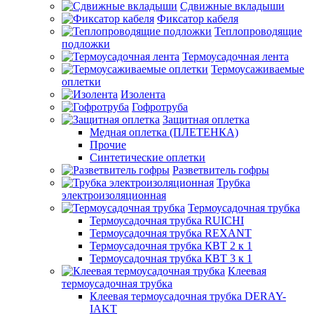
Сдвижные вкладыши
Фиксатор кабеля
Теплопроводящие
подложки
Термоусадочная лента
Термоусаживаемые
оплетки
Изолента
Гофротруба
Защитная оплетка
Медная оплетка (ПЛЕТЕНКА)
Прочие
Синтетические оплетки
Разветвитель гофры
Трубка
электроизоляционная
Термоусадочная трубка
Термоусадочная трубка RUICHI
Термоусадочная трубка REXANT
Термоусадочная трубка КВТ 2 к 1
Термоусадочная трубка КВТ 3 к 1
Клеевая
термоусадочная трубка
Клеевая термоусадочная трубка DERAY-
IAKT