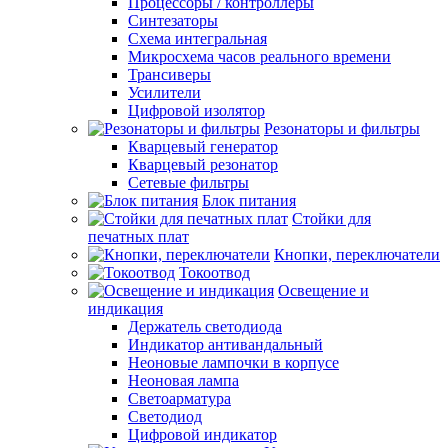
Процессоры / контроллеры
Синтезаторы
Схема интегральная
Микросхема часов реального времени
Трансиверы
Усилители
Цифровой изолятор
Резонаторы и фильтры
Кварцевый генератор
Кварцевый резонатор
Сетевые фильтры
Блок питания
Стойки для
печатных плат
Кнопки, переключатели
Токоотвод
Освещение и
индикация
Держатель светодиода
Индикатор антивандальный
Неоновые лампочки в корпусе
Неоновая лампа
Светоарматура
Светодиод
Цифровой индикатор