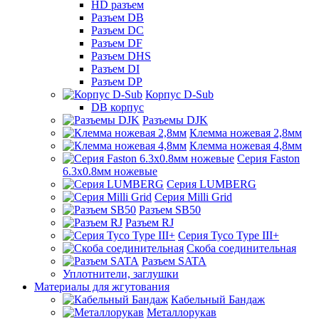
HD разъем
Разъем DB
Разъем DC
Разъем DF
Разъем DHS
Разъем DI
Разъем DP
Корпус D-Sub
DB корпус
Разъемы DJK
Клемма ножевая 2,8мм
Клемма ножевая 4,8мм
Серия Faston
6.3х0.8мм ножевые
Серия LUMBERG
Серия Milli Grid
Разъем SB50
Разъем RJ
Серия Tyco Type III+
Скоба соединительная
Разъем SATA
Уплотнители, заглушки
Материалы для жгутования
Кабельный Бандаж
Металлорукав