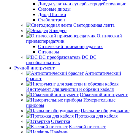
Диоды ультра- и супербыстродействующие
Силовые диоды
Диод Шоттки
Стабилитрон
Светодиодная лента
Энкодер
Оптический
приемопередатчик
Оптический приемопередатчик
Оптопары
DC DC
преобразователь
Ручной инструмент
Антистатический
браслет
Инструмент для зачистки и обрезки кабеля
Обжимной инструмент
Измерительные
приборы
Паяльное оборудование
Протяжка для кабеля
Отвертка
Клеевой пистолет
Надфиль