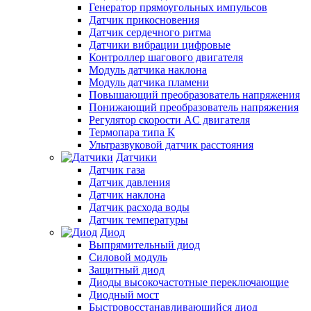
Генератор прямоугольных импульсов
Датчик прикосновения
Датчик сердечного ритма
Датчики вибрации цифровые
Контроллер шагового двигателя
Модуль датчика наклона
Модуль датчика пламени
Повышающий преобразователь напряжения
Понижающий преобразователь напряжения
Регулятор скорости AC двигателя
Термопара типа К
Ультразвуковой датчик расстояния
Датчики
Датчик газа
Датчик давления
Датчик наклона
Датчик расхода воды
Датчик температуры
Диод
Выпрямительный диод
Силовой модуль
Защитный диод
Диоды высокочастотные переключающие
Диодный мост
Быстровосстанавливающийся диод