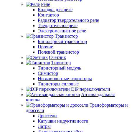
Реле
Колодка для реле
Контактор
Радиатор твердотельного реле
Твердотельное реле
Электромагнитное реле
Транзистор
Биполярный транзистор
Прочие
Полевой транзистор
Счетчик
Тиристор
Тиристорный модуль
Симистор
Низковольтные тиристоры
Тиристоры силовые
DIP переключатели
Антивандальная
кнопка
Трансформаторы и
дроссели
Дроссели
Катушки индуктивности
Латры
Трансформаторы 50гц