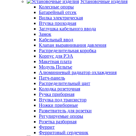
Установочные изделия
Колесные опоры
Батарейный отсек
Вилка электрическая
Втулка проходная
Заглушка кабельного ввода
Замок
Кабельный ввод
Клапан выравнивания давления
Распределительная коробка
Корпус для РЭА
Макетная плата
Модуль Пельтье
Алюминиевый радиатор охлаждения
Патч-панель
Распределительный щит
Колодка розеточная
Ручка приборная
Втулка под транзистор
Ножки приборные
Разветвитель для розетки
Регулируемые опоры
Розетка разборная
Феррит
Ферритовый сердечник