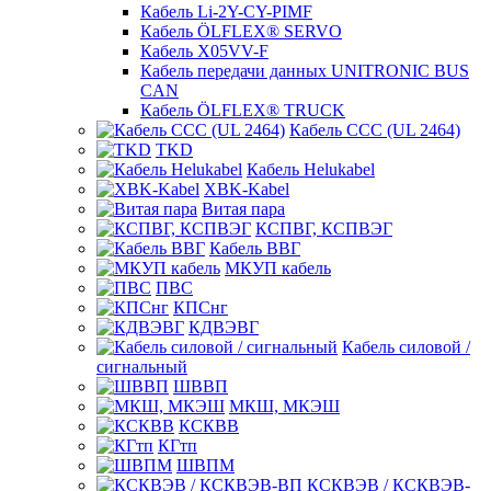
Кабель Li-2Y-CY-PIMF
Кабель ÖLFLEX® SERVO
Кабель X05VV-F
Кабель передачи данных UNITRONIC BUS
CAN
Кабель ÖLFLEX® TRUCK
Кабель CCC (UL 2464)
TKD
Кабель Helukabel
XBK-Kabel
Витая пара
КСПВГ, КСПВЭГ
Кабель ВВГ
МКУП кабель
ПВС
КПСнг
КДВЭВГ
Кабель силовой /
сигнальный
ШВВП
МКШ, МКЭШ
КСКВВ
КГтп
ШВПМ
КСКВЭВ / КСКВЭВ-