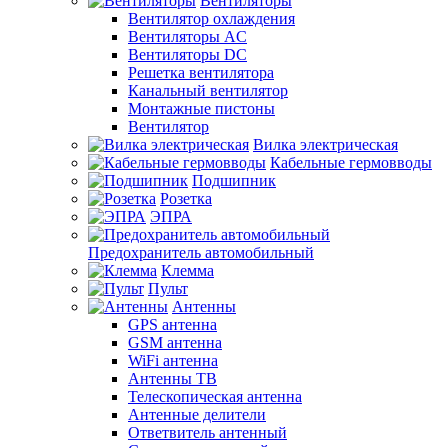
Вентиляторы
Вентилятор охлаждения
Вентиляторы AC
Вентиляторы DC
Решетка вентилятора
Канальный вентилятор
Монтажные пистоны
Вентилятор
Вилка электрическая
Кабельные гермовводы
Подшипник
Розетка
ЭПРА
Предохранитель автомобильный
Клемма
Пульт
Антенны
GPS антенна
GSM антенна
WiFi антенна
Антенны ТВ
Телескопическая антенна
Антенные делители
Ответвитель антенный