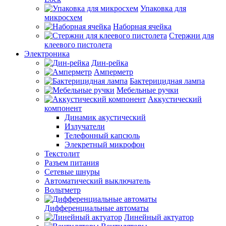
Упаковка для
микросхем
Наборная ячейка
Стержни для
клеевого пистолета
Электроника
Дин-рейка
Амперметр
Бактерицидная лампа
Мебельные ручки
Аккустический
компонент
Динамик акустический
Излучатели
Телефонный капсюль
Элекретный микрофон
Текстолит
Разъем питания
Сетевые шнуры
Автоматический выключатель
Вольтметр
Дифференциальные автоматы
Линейный актуатор