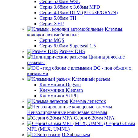
Серия 5.00мм WSL
Серия 3.68мм х 3.68мм MFD
Серия 4.19мм DTM (PLG/3P/GRY/N)
Серия 5.08мм TH
Серия XHP
Клеммы,
колодки автомобильные
Серия MQS
Серия 6.00мм Superseal 1.5
Разъем DHS
Цилиндрические
разъемы
DC - под обжим с
клеммами
Клеммный разъем
Клеммники Degson
Клеммники Klemsan
Клеммники SUPU
Клемма лепесток
Неизолированные кольцевые клеммы
Серия 6.20мм MFA
Серия 6.35мм
MFL (MLX, UMNL)
D-Sub разъем