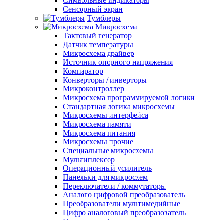
Символьные индикаторы
Сенсорный экран
Тумблеры
Микросхема
Тактовый генератор
Датчик температуры
Микросхема драйвер
Источник опорного напряжения
Компаратор
Конверторы / инверторы
Микроконтроллер
Микросхема программируемой логики
Стандартная логика микросхемы
Микросхемы интерфейса
Микросхема памяти
Микросхема питания
Микросхемы прочие
Специальные микросхемы
Мультиплексор
Операционный усилитель
Панельки для микросхем
Переключатели / коммутаторы
Аналого цифровой преобразователь
Преобразователи мультимедийные
Цифро аналоговый преобразователь