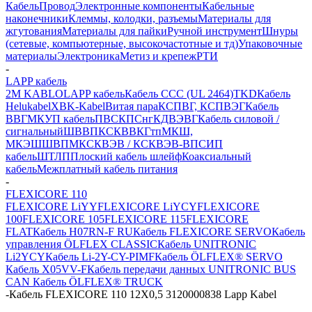
Кабель
Провод
Электронные компоненты
Кабельные
наконечники
Клеммы, колодки, разъемы
Материалы для
жгутования
Материалы для пайки
Ручной инструмент
Шнуры
(сетевые, компьютерные, высокочастотные и тд)
Упаковочные
материалы
Электроника
Метиз и крепеж
РТИ
-
LAPP кабель
2M KABLO
LAPP кабель
Кабель CCC (UL 2464)
TKD
Кабель
Helukabel
XBK-Kabel
Витая пара
КСПВГ, КСПВЭГ
Кабель
ВВГ
МКУП кабель
ПВС
КПСнг
КДВЭВГ
Кабель силовой /
сигнальный
ШВВП
КСКВВ
КГтп
МКШ,
МКЭШ
ШВПМ
КСКВЭВ / КСКВЭВ-ВП
СИП
кабель
ШТЛП
Плоский кабель шлейф
Коаксиальный
кабель
Межплатный кабель питания
-
FLEXICORE 110
FLEXICORE LiYY
FLEXICORE LiYCY
FLEXICORE
100
FLEXICORE 105
FLEXICORE 115
FLEXICORE
FLAT
Кабель H07RN-F RU
Кабель FLEXICORE SERVO
Кабель
управления ÖLFLEX CLASSIC
Кабель UNITRONIC
Li2YCY
Кабель Li-2Y-CY-PIMF
Кабель ÖLFLEX® SERVO
Кабель X05VV-F
Кабель передачи данных UNITRONIC BUS
CAN
Кабель ÖLFLEX® TRUCK
-
Кабель FLEXICORE 110 12X0,5 3120000838 Lapp Kabel