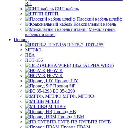
ВП
СИП кабель
ШТЛП
Плоский кабель шлейф
Коаксиальный кабель
Межплатный
кабель питания
Провод
ПЭТВ-2, ПЭТ-155
МГТФЭ
ПВА
ПЭТ-155
1852 (ALPHA WIRE)
H05V-K
H07V-K
Провод LIY
Провод SiF
БС 35-1298
МГТФ, МГТФЭ
МГШВ
МГШВЭ
Провод НВ
Провод НВМ
ПВ,ПУГВПВ,ПУГВ
Провод ПВАМ