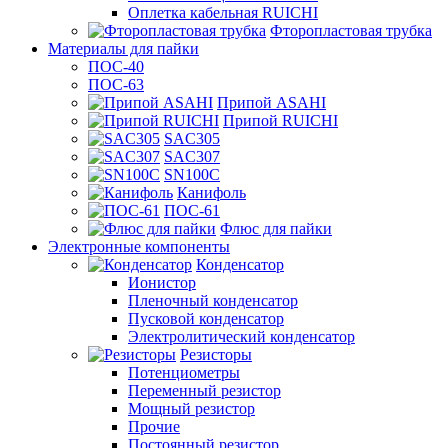
Оплетка кабельная RUICHI
Фторопластовая трубка
Материалы для пайки
ПОС-40
ПОС-63
Припой ASAHI
Припой RUICHI
SAC305
SAC307
SN100C
Канифоль
ПОС-61
Флюс для пайки
Электронные компоненты
Конденсатор
Ионистор
Пленочный конденсатор
Пусковой конденсатор
Электролитический конденсатор
Резисторы
Потенциометры
Переменный резистор
Мощный резистор
Прочие
Постоянный резистор