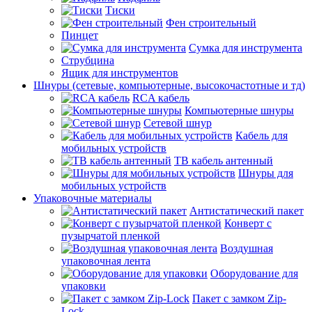
Тиски
Фен строительный
Пинцет
Сумка для инструмента
Струбцина
Ящик для инструментов
Шнуры (сетевые, компьютерные, высокочастотные и тд)
RCA кабель
Компьютерные шнуры
Сетевой шнур
Кабель для
мобильных устройств
ТВ кабель антенный
Шнуры для
мобильных устройств
Упаковочные материалы
Антистатический пакет
Конверт с
пузырчатой пленкой
Воздушная
упаковочная лента
Оборудование для
упаковки
Пакет с замком Zip-
Lock