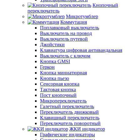
Кнопочный
переключатель
Микротумблер
Коммутация
Поплавковый выключатель
Выключатель на провод
Выключатель путевой
Джойстики
Клавиатура цифровая антивандальная
Выключатель с ключом
Кнопка GMSI
Геркон
Кнопка миниатюрная
Кнопка пьезо
Сенсорная кнопка
Тактовая кнопка
Пост кнопочный
Микропереключатель
Галетный переключатель
Переключатель движковый
Клавишный переключатель
Переключатель поворотный
ЖКИ индикатор
Графические индикаторы