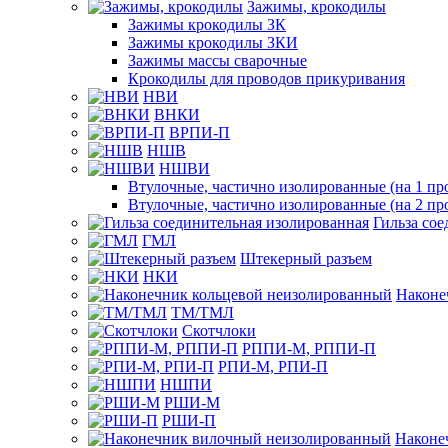
Зажимы, крокодилы
Зажимы крокодилы ЗК
Зажимы крокодилы ЗКИ
Зажимы массы сварочные
Крокодилы для проводов прикуривания
НВИ
ВНКИ
ВРПИ-П
НШВ
НШВИ
Втулочные, частично изолированные (на 1 пр
Втулочные, частично изолированные (на 2 пр
Гильза со
ГМЛ
Штекерный разъем
НКИ
Наконе
ТМ/ТМЛ
Скотчлоки
РППИ-М, РППИ-П
РПИ-М, РПИ-П
НШПИ
РШИ-М
РШИ-П
Наконе