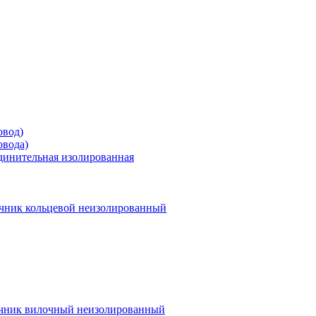
овод)
овода)
единительная изолированная
чник кольцевой неизолированный
чник вилочный неизолированный