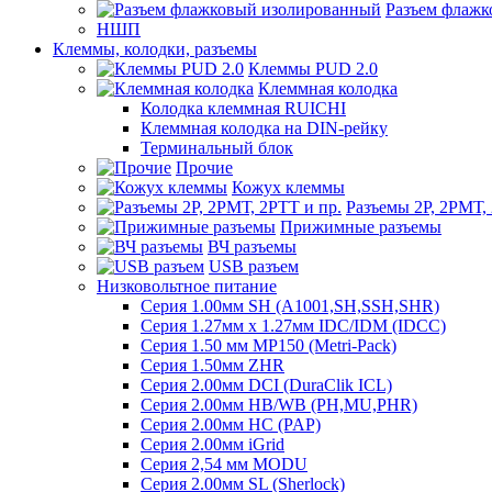
Разъем флаж
НШП
Клеммы, колодки, разъемы
Клеммы PUD 2.0
Клеммная колодка
Колодка клеммная RUICHI
Клеммная колодка на DIN-рейку
Терминальный блок
Прочие
Кожух клеммы
Разъемы 2Р, 2РМТ,
Прижимные разъемы
ВЧ разъемы
USB разъем
Низковольтное питание
Серия 1.00мм SH (A1001,SH,SSH,SHR)
Серия 1.27мм x 1.27мм IDC/IDM (IDCC)
Серия 1.50 мм MP150 (Metri-Pack)
Серия 1.50мм ZHR
Серия 2.00мм DCI (DuraClik ICL)
Серия 2.00мм HB/WB (PH,MU,PHR)
Серия 2.00мм HC (PAP)
Серия 2.00мм iGrid
Серия 2,54 мм MODU
Серия 2.00мм SL (Sherlock)