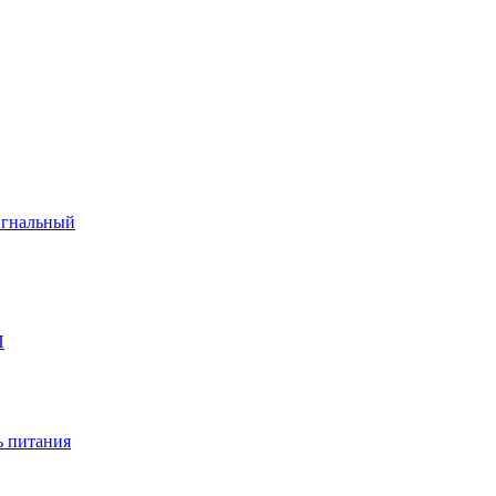
игнальный
П
 питания