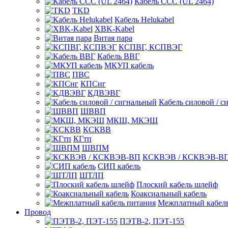
Кабель CCC (UL 2464)
TKD
Кабель Helukabel
XBK-Kabel
Витая пара
КСПВГ, КСПВЭГ
Кабель ВВГ
МКУП кабель
ПВС
КПСнг
КДВЭВГ
Кабель силовой / с
ШВВП
МКШ, МКЭШ
КСКВВ
КГтп
ШВПМ
КСКВЭВ / КСКВЭВ-В
СИП кабель
ШТЛП
Плоский кабель шлейф
Коаксиальный кабель
Межплатный кабель
Провод
ПЭТВ-2, ПЭТ-155