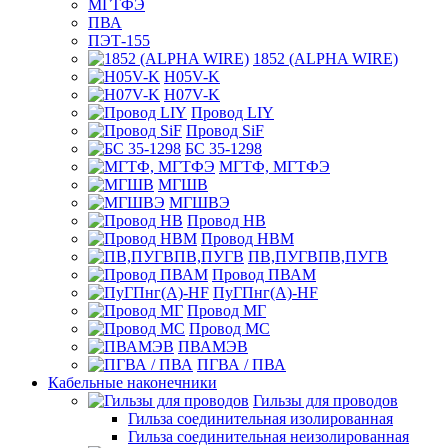
МГТФЭ
ПВА
ПЭТ-155
1852 (ALPHA WIRE)
H05V-K
H07V-K
Провод LIY
Провод SiF
БС 35-1298
МГТФ, МГТФЭ
МГШВ
МГШВЭ
Провод НВ
Провод НВМ
ПВ,ПУГВПВ,ПУГВ
Провод ПВАМ
ПуГПнг(A)-HF
Провод МГ
Провод МС
ПВАМЭВ
ПГВА / ПВА
Кабельные наконечники
Гильзы для проводов
Гильза соединительная изолированная
Гильза соединительная неизолированная