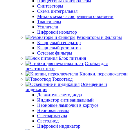
Процессоры / контроллеры
Синтезаторы
Схема интегральная
Микросхема часов реального времени
Трансиверы
Усилители
Цифровой изолятор
Резонаторы и фильтры
Кварцевый генератор
Кварцевый резонатор
Сетевые фильтры
Блок питания
Стойки для
печатных плат
Кнопки, переключатели
Токоотвод
Освещение и
индикация
Держатель светодиода
Индикатор антивандальный
Неоновые лампочки в корпусе
Неоновая лампа
Светоарматура
Светодиод
Цифровой индикатор