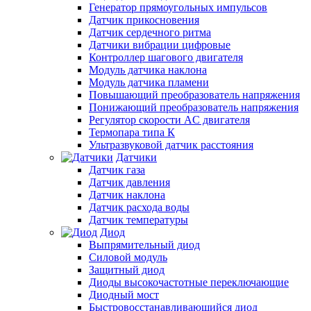
Генератор прямоугольных импульсов
Датчик прикосновения
Датчик сердечного ритма
Датчики вибрации цифровые
Контроллер шагового двигателя
Модуль датчика наклона
Модуль датчика пламени
Повышающий преобразователь напряжения
Понижающий преобразователь напряжения
Регулятор скорости AC двигателя
Термопара типа К
Ультразвуковой датчик расстояния
Датчики
Датчик газа
Датчик давления
Датчик наклона
Датчик расхода воды
Датчик температуры
Диод
Выпрямительный диод
Силовой модуль
Защитный диод
Диоды высокочастотные переключающие
Диодный мост
Быстровосстанавливающийся диод