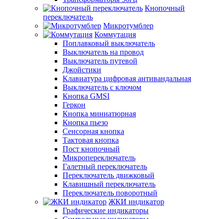
Кнопочный
переключатель
Микротумблер
Коммутация
Поплавковый выключатель
Выключатель на провод
Выключатель путевой
Джойстики
Клавиатура цифровая антивандальная
Выключатель с ключом
Кнопка GMSI
Геркон
Кнопка миниатюрная
Кнопка пьезо
Сенсорная кнопка
Тактовая кнопка
Пост кнопочный
Микропереключатель
Галетный переключатель
Переключатель движковый
Клавишный переключатель
Переключатель поворотный
ЖКИ индикатор
Графические индикаторы