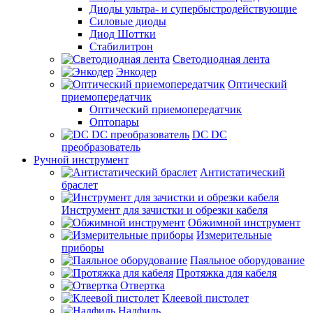
Диоды ультра- и супербыстродействующие
Силовые диоды
Диод Шоттки
Стабилитрон
Светодиодная лента
Энкодер
Оптический
приемопередатчик
Оптический приемопередатчик
Оптопары
DC DC
преобразователь
Ручной инструмент
Антистатический
браслет
Инструмент для зачистки и обрезки кабеля
Обжимной инструмент
Измерительные
приборы
Паяльное оборудование
Протяжка для кабеля
Отвертка
Клеевой пистолет
Надфиль