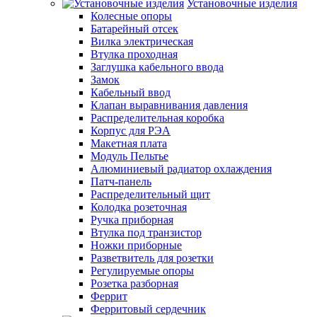
Установочные изделия
Колесные опоры
Батарейный отсек
Вилка электрическая
Втулка проходная
Заглушка кабельного ввода
Замок
Кабельный ввод
Клапан выравнивания давления
Распределительная коробка
Корпус для РЭА
Макетная плата
Модуль Пельтье
Алюминиевый радиатор охлаждения
Патч-панель
Распределительный щит
Колодка розеточная
Ручка приборная
Втулка под транзистор
Ножки приборные
Разветвитель для розетки
Регулируемые опоры
Розетка разборная
Феррит
Ферритовый сердечник