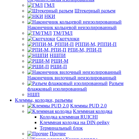
ГМЛ
Штекерный разъем
НКИ
Наконечник кольцевой неизолированный
ТМ/ТМЛ
Скотчлоки
РППИ-М, РППИ-П
РПИ-М, РПИ-П
НШПИ
РШИ-М
РШИ-П
Наконечник вилочный неизолированный
Разъем
флажковый изолированный
НШП
Клеммы, колодки, разъемы
Клеммы PUD 2.0
Клеммная колодка
Колодка клеммная RUICHI
Клеммная колодка на DIN-рейку
Терминальный блок
Прочие