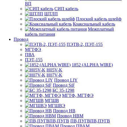
ВП
СИП кабель
ШТЛП
Плоский кабель шлейф
Коаксиальный кабель
Межплатный
кабель питания
Провод
ПЭТВ-2, ПЭТ-155
МГТФЭ
ПВА
ПЭТ-155
1852 (ALPHA WIRE)
H05V-K
H07V-K
Провод LIY
Провод SiF
БС 35-1298
МГТФ, МГТФЭ
МГШВ
МГШВЭ
Провод НВ
Провод НВМ
ПВ,ПУГВПВ,ПУГВ
Провод ПВАМ