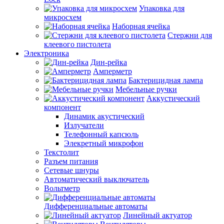
Упаковка для
микросхем
Наборная ячейка
Стержни для
клеевого пистолета
Электроника
Дин-рейка
Амперметр
Бактерицидная лампа
Мебельные ручки
Аккустический
компонент
Динамик акустический
Излучатели
Телефонный капсюль
Элекретный микрофон
Текстолит
Разъем питания
Сетевые шнуры
Автоматический выключатель
Вольтметр
Дифференциальные автоматы
Линейный актуатор