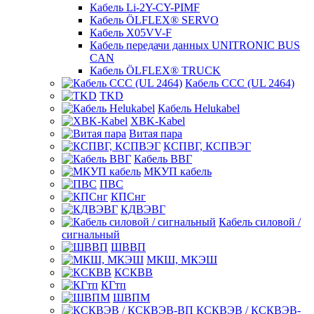
Кабель Li-2Y-CY-PIMF
Кабель ÖLFLEX® SERVO
Кабель X05VV-F
Кабель передачи данных UNITRONIC BUS
CAN
Кабель ÖLFLEX® TRUCK
Кабель CCC (UL 2464)
TKD
Кабель Helukabel
XBK-Kabel
Витая пара
КСПВГ, КСПВЭГ
Кабель ВВГ
МКУП кабель
ПВС
КПСнг
КДВЭВГ
Кабель силовой /
сигнальный
ШВВП
МКШ, МКЭШ
КСКВВ
КГтп
ШВПМ
КСКВЭВ / КСКВЭВ-