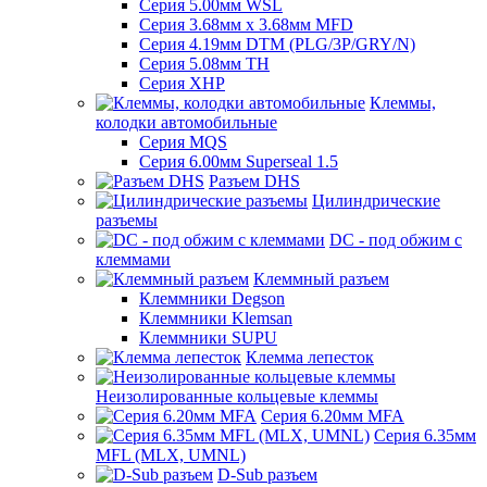
Серия 5.00мм WSL
Серия 3.68мм х 3.68мм MFD
Серия 4.19мм DTM (PLG/3P/GRY/N)
Серия 5.08мм TH
Серия XHP
Клеммы,
колодки автомобильные
Серия MQS
Серия 6.00мм Superseal 1.5
Разъем DHS
Цилиндрические
разъемы
DC - под обжим с
клеммами
Клеммный разъем
Клеммники Degson
Клеммники Klemsan
Клеммники SUPU
Клемма лепесток
Неизолированные кольцевые клеммы
Серия 6.20мм MFA
Серия 6.35мм
MFL (MLX, UMNL)
D-Sub разъем