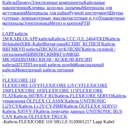
Кабель
Провод
Электронные компоненты
Кабельные
наконечники
Клеммы, колодки, разъемы
Материалы для
жгутования
Материалы для пайки
Ручной инструмент
Шнуры
(сетевые, компьютерные, высокочастотные и тд)
Упаковочные
материалы
Электроника
Метиз и крепеж
РТИ
-
LAPP кабель
2M KABLO
LAPP кабель
Кабель CCC (UL 2464)
TKD
Кабель
Helukabel
XBK-Kabel
Витая пара
КСПВГ, КСПВЭГ
Кабель
ВВГ
МКУП кабель
ПВС
КПСнг
КДВЭВГ
Кабель силовой /
сигнальный
ШВВП
КСКВВ
КГтп
МКШ,
МКЭШ
ШВПМ
КСКВЭВ / КСКВЭВ-ВП
СИП
кабель
ШТЛП
Плоский кабель шлейф
Коаксиальный
кабель
Межплатный кабель питания
-
FLEXICORE 110
FLEXICORE LiYY
FLEXICORE LiYCY
FLEXICORE
100
FLEXICORE 105
FLEXICORE 115
FLEXICORE
FLAT
Кабель H07RN-F RU
Кабель FLEXICORE SERVO
Кабель
управления ÖLFLEX CLASSIC
Кабель UNITRONIC
Li2YCY
Кабель Li-2Y-CY-PIMF
Кабель ÖLFLEX® SERVO
Кабель X05VV-F
Кабель передачи данных UNITRONIC BUS
CAN
Кабель ÖLFLEX® TRUCK
-
Кабель FLEXICORE 110 50G1,0 3120001217 Lapp Kabel