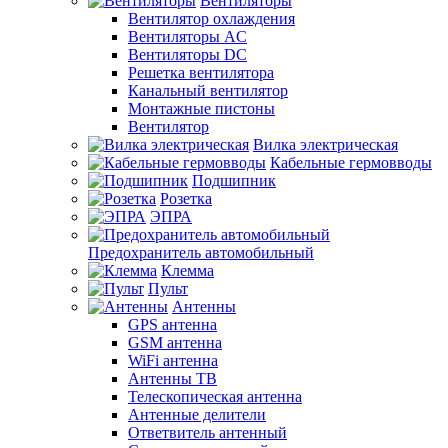
Вентиляторы
Вентилятор охлаждения
Вентиляторы AC
Вентиляторы DC
Решетка вентилятора
Канальный вентилятор
Монтажные пистоны
Вентилятор
Вилка электрическая
Кабельные гермовводы
Подшипник
Розетка
ЭПРА
Предохранитель автомобильный
Клемма
Пульт
Антенны
GPS антенна
GSM антенна
WiFi антенна
Антенны ТВ
Телескопическая антенна
Антенные делители
Ответвитель антенный