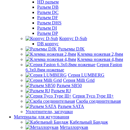
HD разъем
Разъем DB
Разъем DC
Разъем DF
Разъем DHS
Разъем DI
Разъем DP
Корпус D-Sub
DB корпус
Разъемы DJK
Клемма ножевая 2,8мм
Клемма ножевая 4,8мм
Серия Faston
6.3х0.8мм ножевые
Серия LUMBERG
Серия Milli Grid
Разъем SB50
Разъем RJ
Серия Tyco Type III+
Скоба соединительная
Разъем SATA
Уплотнители, заглушки
Материалы для жгутования
Кабельный Бандаж
Металлорукав