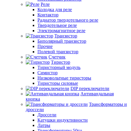
Реле
Колодка для реле
Контактор
Радиатор твердотельного реле
Твердотельное реле
Электромагнитное реле
Транзистор
Биполярный транзистор
Прочие
Полевой транзистор
Счетчик
Тиристор
Тиристорный модуль
Симистор
Низковольтные тиристоры
Тиристоры силовые
DIP переключатели
Антивандальная
кнопка
Трансформаторы и
дроссели
Дроссели
Катушки индуктивности
Латры
Трансформаторы 50гц