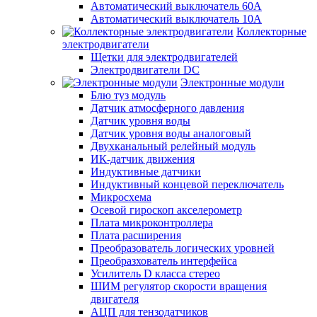
Автоматический выключатель 60А
Автоматический выключатель 10А
Коллекторные
электродвигатели
Щетки для электродвигателей
Электродвигатели DC
Электронные модули
Блю туз модуль
Датчик атмосферного давления
Датчик уровня воды
Датчик уровня воды аналоговый
Двухканальный релейный модуль
ИК-датчик движения
Индуктивные датчики
Индуктивный концевой переключатель
Микросхема
Осевой гироскоп акселерометр
Плата микроконтроллера
Плата расширения
Преобразователь логических уровней
Преобразхователь интерфейса
Усилитель D класса стерео
ШИМ регулятор скорости вращения
двигателя
АЦП для тензодатчиков