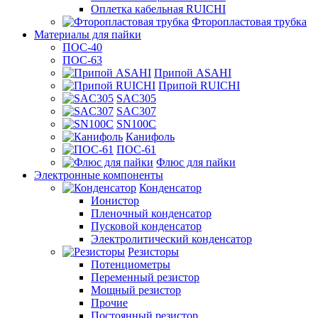
Оплетка кабельная RUICHI
Фторопластовая трубка
Материалы для пайки
ПОС-40
ПОС-63
Припой ASAHI
Припой RUICHI
SAC305
SAC307
SN100C
Канифоль
ПОС-61
Флюс для пайки
Электронные компоненты
Конденсатор
Ионистор
Пленочный конденсатор
Пусковой конденсатор
Электролитический конденсатор
Резисторы
Потенциометры
Переменный резистор
Мощный резистор
Прочие
Постоянный резистор