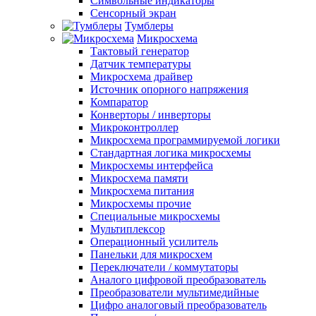
Символьные индикаторы
Сенсорный экран
Тумблеры
Микросхема
Тактовый генератор
Датчик температуры
Микросхема драйвер
Источник опорного напряжения
Компаратор
Конверторы / инверторы
Микроконтроллер
Микросхема программируемой логики
Стандартная логика микросхемы
Микросхемы интерфейса
Микросхема памяти
Микросхема питания
Микросхемы прочие
Специальные микросхемы
Мультиплексор
Операционный усилитель
Панельки для микросхем
Переключатели / коммутаторы
Аналого цифровой преобразователь
Преобразователи мультимедийные
Цифро аналоговый преобразователь