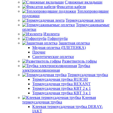
Сдвижные вкладыши
Фиксатор кабеля
Теплопроводящие
подложки
Термоусадочная лента
Термоусаживаемые
оплетки
Изолента
Гофротруба
Защитная оплетка
Медная оплетка (ПЛЕТЕНКА)
Прочие
Синтетические оплетки
Разветвитель гофры
Трубка
электроизоляционная
Термоусадочная трубка
Термоусадочная трубка RUICHI
Термоусадочная трубка REXANT
Термоусадочная трубка КВТ 2 к 1
Термоусадочная трубка КВТ 3 к 1
Клеевая
термоусадочная трубка
Клеевая термоусадочная трубка DERAY-
IAKT