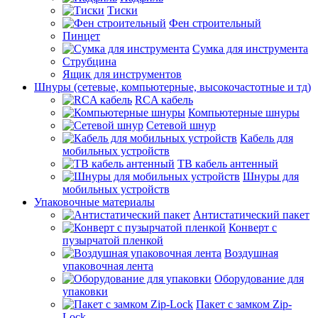
Тиски
Фен строительный
Пинцет
Сумка для инструмента
Струбцина
Ящик для инструментов
Шнуры (сетевые, компьютерные, высокочастотные и тд)
RCA кабель
Компьютерные шнуры
Сетевой шнур
Кабель для
мобильных устройств
ТВ кабель антенный
Шнуры для
мобильных устройств
Упаковочные материалы
Антистатический пакет
Конверт с
пузырчатой пленкой
Воздушная
упаковочная лента
Оборудование для
упаковки
Пакет с замком Zip-
Lock