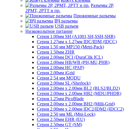
Кожух клеммы
Разъемы 2Р,
2РМТ, 2РТТ и пр.
Прижимные разъемы
ВЧ разъемы
USB разъем
Низковольтное питание
Серия 1.00мм SH (A1001,SH,SSH,SHR)
Серия 1.27мм x 1.27мм IDC/IDM (IDCC)
Серия 1.50 мм MP150 (Metri-Pack)
Серия 1.50мм ZHR
Серия 2.00мм DCI (DuraClik ICL)
Серия 2.00мм HB/WB (PH,MU,PHR)
Серия 2.00мм HC (PAP)
Серия 2.00мм iGrid
Серия 2,54 мм MODU
Серия 2.00мм SL (Sherlock)
Серия 2.00мм x 2.00мм BL2 (BLS2/BLD2)
Серия 2.00мм x 2.00мм HB2 (MDU/PHDR)
Серия 1.25мм PicoBlade
Серия 2.00мм х 2.00мм BH2 (Milli-Grid)
Серия 2.00мм х 2.00мм IDC2/IDM2 (IDCC2)
Серия 2.50 мм ML (Mni-Lock)
Серия 2.50мм EHR (EU)
Серия 2.50мм GT (SM)