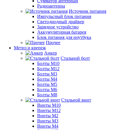
Сумматор антенный
Радиоантенна
Источник питания
Импульсный блок питания
Светодиодный драйвер
Зарядное устройство
Аккумуляторная батарея
Блок питания для ноутбука
Прочее
Метиз и крепеж
Анкер
Стальной болт
Болты М10
Болты М12
Болты М3
Болты М4
Болты М5
Болты М6
Болты М8
Стальной винт
Винты М10
Винты М12
Винты М2
Винты М3
Винты М4