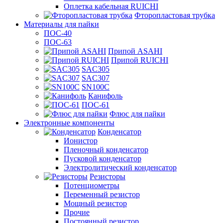
Оплетка кабельная RUICHI
Фторопластовая трубка
Материалы для пайки
ПОС-40
ПОС-63
Припой ASAHI
Припой RUICHI
SAC305
SAC307
SN100C
Канифоль
ПОС-61
Флюс для пайки
Электронные компоненты
Конденсатор
Ионистор
Пленочный конденсатор
Пусковой конденсатор
Электролитический конденсатор
Резисторы
Потенциометры
Переменный резистор
Мощный резистор
Прочие
Постоянный резистор