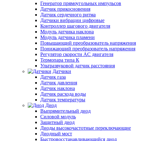
Генератор прямоугольных импульсов
Датчик прикосновения
Датчик сердечного ритма
Датчики вибрации цифровые
Контроллер шагового двигателя
Модуль датчика наклона
Модуль датчика пламени
Повышающий преобразователь напряжения
Понижающий преобразователь напряжения
Регулятор скорости AC двигателя
Термопара типа К
Ультразвуковой датчик расстояния
Датчики
Датчик газа
Датчик давления
Датчик наклона
Датчик расхода воды
Датчик температуры
Диод
Выпрямительный диод
Силовой модуль
Защитный диод
Диоды высокочастотные переключающие
Диодный мост
Быстровосстанавливающийся диод