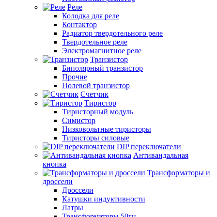
Реле
Колодка для реле
Контактор
Радиатор твердотельного реле
Твердотельное реле
Электромагнитное реле
Транзистор
Биполярный транзистор
Прочие
Полевой транзистор
Счетчик
Тиристор
Тиристорный модуль
Симистор
Низковольтные тиристоры
Тиристоры силовые
DIP переключатели
Антивандальная
кнопка
Трансформаторы и
дроссели
Дроссели
Катушки индуктивности
Латры
Трансформаторы 50гц