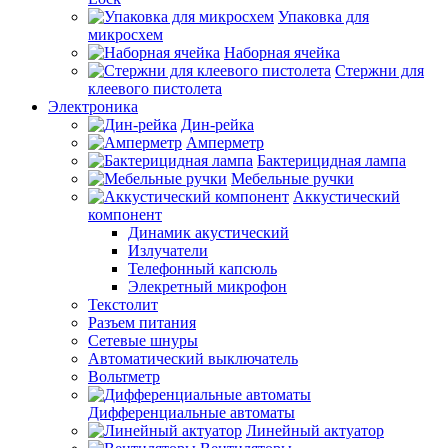
Упаковка для
микросхем
Наборная ячейка
Стержни для
клеевого пистолета
Электроника
Дин-рейка
Амперметр
Бактерицидная лампа
Мебельные ручки
Аккустический
компонент
Динамик акустический
Излучатели
Телефонный капсюль
Элекретный микрофон
Текстолит
Разъем питания
Сетевые шнуры
Автоматический выключатель
Вольтметр
Дифференциальные автоматы
Линейный актуатор