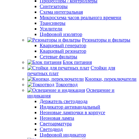
Процессоры / контроллеры
Синтезаторы
Схема интегральная
Микросхема часов реального времени
Трансиверы
Усилители
Цифровой изолятор
Резонаторы и фильтры
Кварцевый генератор
Кварцевый резонатор
Сетевые фильтры
Блок питания
Стойки для
печатных плат
Кнопки, переключатели
Токоотвод
Освещение и
индикация
Держатель светодиода
Индикатор антивандальный
Неоновые лампочки в корпусе
Неоновая лампа
Светоарматура
Светодиод
Цифровой индикатор