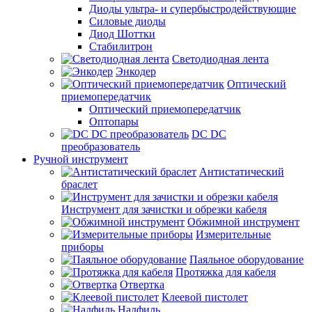
Диоды ультра- и супербыстродействующие
Силовые диоды
Диод Шоттки
Стабилитрон
Светодиодная лента
Энкодер
Оптический
приемопередатчик
Оптический приемопередатчик
Оптопары
DC DC
преобразователь
Ручной инструмент
Антистатический
браслет
Инструмент для зачистки и обрезки кабеля
Обжимной инструмент
Измерительные
приборы
Паяльное оборудование
Протяжка для кабеля
Отвертка
Клеевой пистолет
Надфиль