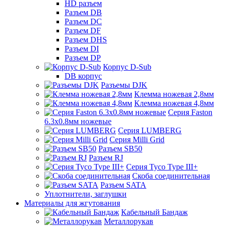
HD разъем
Разъем DB
Разъем DC
Разъем DF
Разъем DHS
Разъем DI
Разъем DP
Корпус D-Sub
DB корпус
Разъемы DJK
Клемма ножевая 2,8мм
Клемма ножевая 4,8мм
Серия Faston
6.3х0.8мм ножевые
Серия LUMBERG
Серия Milli Grid
Разъем SB50
Разъем RJ
Серия Tyco Type III+
Скоба соединительная
Разъем SATA
Уплотнители, заглушки
Материалы для жгутования
Кабельный Бандаж
Металлорукав