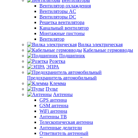
Вентиляторы
Вентилятор охлаждения
Вентиляторы AC
Вентиляторы DC
Решетка вентилятора
Канальный вентилятор
Монтажные пистоны
Вентилятор
Вилка электрическая
Кабельные гермовводы
Подшипник
Розетка
ЭПРА
Предохранитель автомобильный
Клемма
Пульт
Антенны
GPS антенна
GSM антенна
WiFi антенна
Антенны ТВ
Телескопическая антенна
Антенные делители
Ответвитель антенный