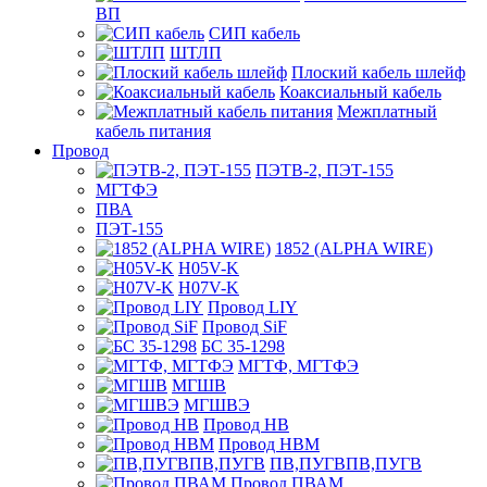
ВП
СИП кабель
ШТЛП
Плоский кабель шлейф
Коаксиальный кабель
Межплатный
кабель питания
Провод
ПЭТВ-2, ПЭТ-155
МГТФЭ
ПВА
ПЭТ-155
1852 (ALPHA WIRE)
H05V-K
H07V-K
Провод LIY
Провод SiF
БС 35-1298
МГТФ, МГТФЭ
МГШВ
МГШВЭ
Провод НВ
Провод НВМ
ПВ,ПУГВПВ,ПУГВ
Провод ПВАМ