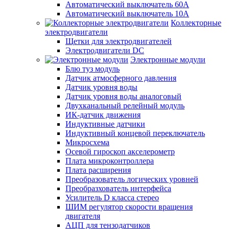
Автоматический выключатель 60А
Автоматический выключатель 10А
Коллекторные
электродвигатели
Щетки для электродвигателей
Электродвигатели DC
Электронные модули
Блю туз модуль
Датчик атмосферного давления
Датчик уровня воды
Датчик уровня воды аналоговый
Двухканальный релейный модуль
ИК-датчик движения
Индуктивные датчики
Индуктивный концевой переключатель
Микросхема
Осевой гироскоп акселерометр
Плата микроконтроллера
Плата расширения
Преобразователь логических уровней
Преобразхователь интерфейса
Усилитель D класса стерео
ШИМ регулятор скорости вращения
двигателя
АЦП для тензодатчиков