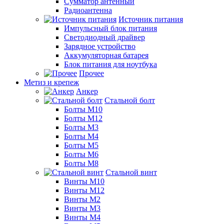
Сумматор антенный
Радиоантенна
Источник питания
Импульсный блок питания
Светодиодный драйвер
Зарядное устройство
Аккумуляторная батарея
Блок питания для ноутбука
Прочее
Метиз и крепеж
Анкер
Стальной болт
Болты М10
Болты М12
Болты М3
Болты М4
Болты М5
Болты М6
Болты М8
Стальной винт
Винты М10
Винты М12
Винты М2
Винты М3
Винты М4