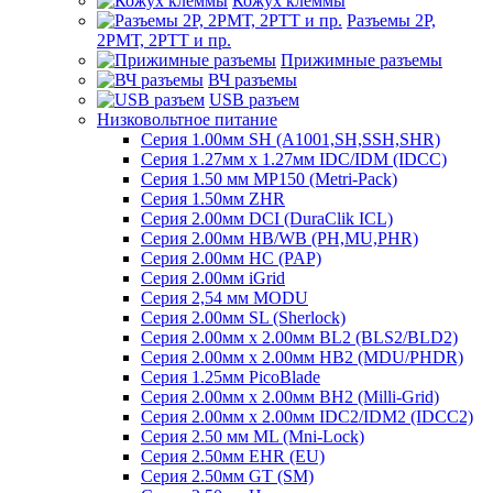
Кожух клеммы
Разъемы 2Р,
2РМТ, 2РТТ и пр.
Прижимные разъемы
ВЧ разъемы
USB разъем
Низковольтное питание
Серия 1.00мм SH (A1001,SH,SSH,SHR)
Серия 1.27мм x 1.27мм IDC/IDM (IDCC)
Серия 1.50 мм MP150 (Metri-Pack)
Серия 1.50мм ZHR
Серия 2.00мм DCI (DuraClik ICL)
Серия 2.00мм HB/WB (PH,MU,PHR)
Серия 2.00мм HC (PAP)
Серия 2.00мм iGrid
Серия 2,54 мм MODU
Серия 2.00мм SL (Sherlock)
Серия 2.00мм x 2.00мм BL2 (BLS2/BLD2)
Серия 2.00мм x 2.00мм HB2 (MDU/PHDR)
Серия 1.25мм PicoBlade
Серия 2.00мм х 2.00мм BH2 (Milli-Grid)
Серия 2.00мм х 2.00мм IDC2/IDM2 (IDCC2)
Серия 2.50 мм ML (Mni-Lock)
Серия 2.50мм EHR (EU)
Серия 2.50мм GT (SM)