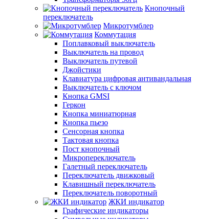
Кнопочный
переключатель
Микротумблер
Коммутация
Поплавковый выключатель
Выключатель на провод
Выключатель путевой
Джойстики
Клавиатура цифровая антивандальная
Выключатель с ключом
Кнопка GMSI
Геркон
Кнопка миниатюрная
Кнопка пьезо
Сенсорная кнопка
Тактовая кнопка
Пост кнопочный
Микропереключатель
Галетный переключатель
Переключатель движковый
Клавишный переключатель
Переключатель поворотный
ЖКИ индикатор
Графические индикаторы