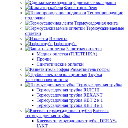
Сдвижные вкладыши
Фиксатор кабеля
Теплопроводящие
подложки
Термоусадочная лента
Термоусаживаемые
оплетки
Изолента
Гофротруба
Защитная оплетка
Медная оплетка (ПЛЕТЕНКА)
Прочие
Синтетические оплетки
Разветвитель гофры
Трубка
электроизоляционная
Термоусадочная трубка
Термоусадочная трубка RUICHI
Термоусадочная трубка REXANT
Термоусадочная трубка КВТ 2 к 1
Термоусадочная трубка КВТ 3 к 1
Клеевая
термоусадочная трубка
Клеевая термоусадочная трубка DERAY-
IAKT