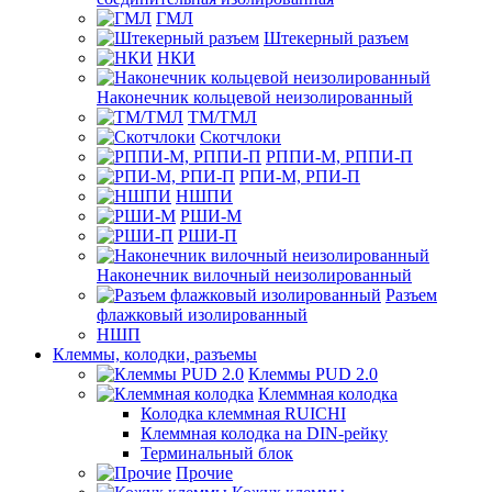
ГМЛ
Штекерный разъем
НКИ
Наконечник кольцевой неизолированный
ТМ/ТМЛ
Скотчлоки
РППИ-М, РППИ-П
РПИ-М, РПИ-П
НШПИ
РШИ-М
РШИ-П
Наконечник вилочный неизолированный
Разъем
флажковый изолированный
НШП
Клеммы, колодки, разъемы
Клеммы PUD 2.0
Клеммная колодка
Колодка клеммная RUICHI
Клеммная колодка на DIN-рейку
Терминальный блок
Прочие