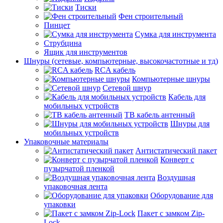
Тиски
Фен строительный
Пинцет
Сумка для инструмента
Струбцина
Ящик для инструментов
Шнуры (сетевые, компьютерные, высокочастотные и тд)
RCA кабель
Компьютерные шнуры
Сетевой шнур
Кабель для
мобильных устройств
ТВ кабель антенный
Шнуры для
мобильных устройств
Упаковочные материалы
Антистатический пакет
Конверт с
пузырчатой пленкой
Воздушная
упаковочная лента
Оборудование для
упаковки
Пакет с замком Zip-
Lock