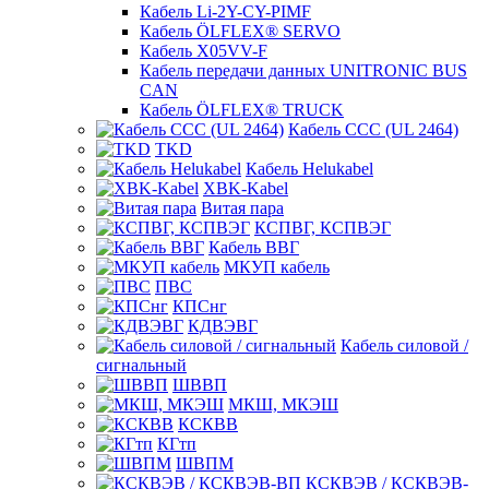
Кабель Li-2Y-CY-PIMF
Кабель ÖLFLEX® SERVO
Кабель X05VV-F
Кабель передачи данных UNITRONIC BUS
CAN
Кабель ÖLFLEX® TRUCK
Кабель CCC (UL 2464)
TKD
Кабель Helukabel
XBK-Kabel
Витая пара
КСПВГ, КСПВЭГ
Кабель ВВГ
МКУП кабель
ПВС
КПСнг
КДВЭВГ
Кабель силовой /
сигнальный
ШВВП
МКШ, МКЭШ
КСКВВ
КГтп
ШВПМ
КСКВЭВ / КСКВЭВ-