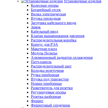
Установочные изделия
Колесные опоры
Батарейный отсек
Вилка электрическая
Втулка проходная
Заглушка кабельного ввода
Замок
Кабельный ввод
Клапан выравнивания давления
Распределительная коробка
Корпус для РЭА
Макетная плата
Модуль Пельтье
Алюминиевый радиатор охлаждения
Патч-панель
Распределительный щит
Колодка розеточная
Ручка приборная
Втулка под транзистор
Ножки приборные
Разветвитель для розетки
Регулируемые опоры
Розетка разборная
Феррит
Ферритовый сердечник