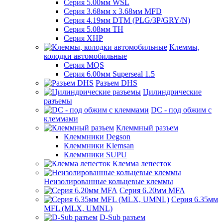
Серия 5.00мм WSL
Серия 3.68мм х 3.68мм MFD
Серия 4.19мм DTM (PLG/3P/GRY/N)
Серия 5.08мм TH
Серия XHP
Клеммы,
колодки автомобильные
Серия MQS
Серия 6.00мм Superseal 1.5
Разъем DHS
Цилиндрические
разъемы
DC - под обжим с
клеммами
Клеммный разъем
Клеммники Degson
Клеммники Klemsan
Клеммники SUPU
Клемма лепесток
Неизолированные кольцевые клеммы
Серия 6.20мм MFA
Серия 6.35мм
MFL (MLX, UMNL)
D-Sub разъем