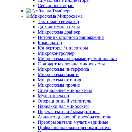
Символьные индикаторы
Сенсорный экран
Тумблеры
Микросхема
Тактовый генератор
Датчик температуры
Микросхема драйвер
Источник опорного напряжения
Компаратор
Конверторы / инверторы
Микроконтроллер
Микросхема программируемой логики
Стандартная логика микросхемы
Микросхемы интерфейса
Микросхема памяти
Микросхема питания
Микросхемы прочие
Специальные микросхемы
Мультиплексор
Операционный усилитель
Панельки для микросхем
Переключатели / коммутаторы
Аналого цифровой преобразователь
Преобразователи мультимедийные
Цифро аналоговый преобразователь