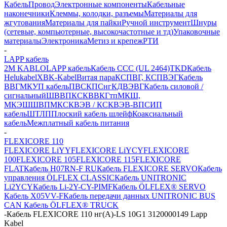
Кабель
Провод
Электронные компоненты
Кабельные
наконечники
Клеммы, колодки, разъемы
Материалы для
жгутования
Материалы для пайки
Ручной инструмент
Шнуры
(сетевые, компьютерные, высокочастотные и тд)
Упаковочные
материалы
Электроника
Метиз и крепеж
РТИ
-
LAPP кабель
2M KABLO
LAPP кабель
Кабель CCC (UL 2464)
TKD
Кабель
Helukabel
XBK-Kabel
Витая пара
КСПВГ, КСПВЭГ
Кабель
ВВГ
МКУП кабель
ПВС
КПСнг
КДВЭВГ
Кабель силовой /
сигнальный
ШВВП
КСКВВ
КГтп
МКШ,
МКЭШ
ШВПМ
КСКВЭВ / КСКВЭВ-ВП
СИП
кабель
ШТЛП
Плоский кабель шлейф
Коаксиальный
кабель
Межплатный кабель питания
-
FLEXICORE 110
FLEXICORE LiYY
FLEXICORE LiYCY
FLEXICORE
100
FLEXICORE 105
FLEXICORE 115
FLEXICORE
FLAT
Кабель H07RN-F RU
Кабель FLEXICORE SERVO
Кабель
управления ÖLFLEX CLASSIC
Кабель UNITRONIC
Li2YCY
Кабель Li-2Y-CY-PIMF
Кабель ÖLFLEX® SERVO
Кабель X05VV-F
Кабель передачи данных UNITRONIC BUS
CAN
Кабель ÖLFLEX® TRUCK
-
Кабель FLEXICORE 110 нг(А)-LS 10G1 3120000149 Lapp
Kabel