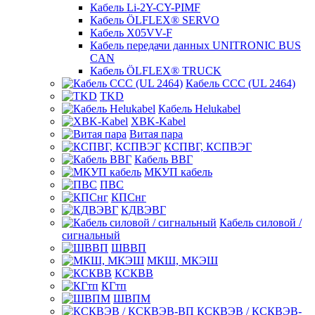
Кабель Li-2Y-CY-PIMF
Кабель ÖLFLEX® SERVO
Кабель X05VV-F
Кабель передачи данных UNITRONIC BUS
CAN
Кабель ÖLFLEX® TRUCK
Кабель CCC (UL 2464)
TKD
Кабель Helukabel
XBK-Kabel
Витая пара
КСПВГ, КСПВЭГ
Кабель ВВГ
МКУП кабель
ПВС
КПСнг
КДВЭВГ
Кабель силовой /
сигнальный
ШВВП
МКШ, МКЭШ
КСКВВ
КГтп
ШВПМ
КСКВЭВ / КСКВЭВ-