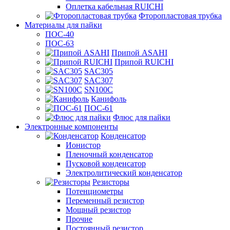
Оплетка кабельная RUICHI
Фторопластовая трубка
Материалы для пайки
ПОС-40
ПОС-63
Припой ASAHI
Припой RUICHI
SAC305
SAC307
SN100C
Канифоль
ПОС-61
Флюс для пайки
Электронные компоненты
Конденсатор
Ионистор
Пленочный конденсатор
Пусковой конденсатор
Электролитический конденсатор
Резисторы
Потенциометры
Переменный резистор
Мощный резистор
Прочие
Постоянный резистор