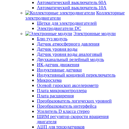
Автоматический выключатель 60А
Автоматический выключатель 10А
Коллекторные
электродвигатели
Щетки для электродвигателей
Электродвигатели DC
Электронные модули
Блю туз модуль
Датчик атмосферного давления
Датчик уровня воды
Датчик уровня воды аналоговый
Двухканальный релейный модуль
ИК-датчик движения
Индуктивные датчики
Индуктивный концевой переключатель
Микросхема
Осевой гироскоп акселерометр
Плата микроконтроллера
Плата расширения
Преобразователь логических уровней
Преобразхователь интерфейса
Усилитель D класса стерео
ШИМ регулятор скорости вращения
двигателя
АЦП для тензодатчиков