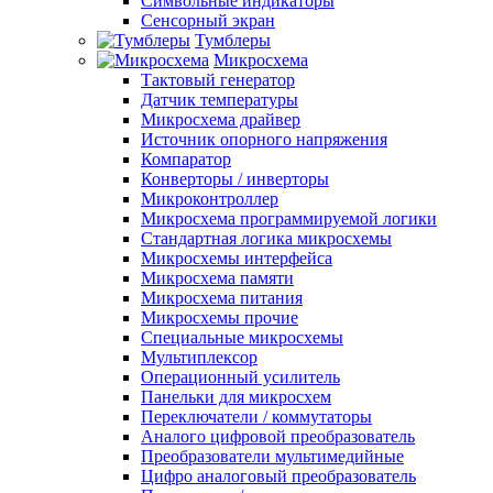
Символьные индикаторы
Сенсорный экран
Тумблеры
Микросхема
Тактовый генератор
Датчик температуры
Микросхема драйвер
Источник опорного напряжения
Компаратор
Конверторы / инверторы
Микроконтроллер
Микросхема программируемой логики
Стандартная логика микросхемы
Микросхемы интерфейса
Микросхема памяти
Микросхема питания
Микросхемы прочие
Специальные микросхемы
Мультиплексор
Операционный усилитель
Панельки для микросхем
Переключатели / коммутаторы
Аналого цифровой преобразователь
Преобразователи мультимедийные
Цифро аналоговый преобразователь