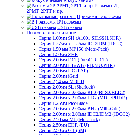
Кожух клеммы
Разъемы 2Р,
2РМТ, 2РТТ и пр.
Прижимные разъемы
ВЧ разъемы
USB разъем
Низковольтное питание
Серия 1.00мм SH (A1001,SH,SSH,SHR)
Серия 1.27мм x 1.27мм IDC/IDM (IDCC)
Серия 1.50 мм MP150 (Metri-Pack)
Серия 1.50мм ZHR
Серия 2.00мм DCI (DuraClik ICL)
Серия 2.00мм HB/WB (PH,MU,PHR)
Серия 2.00мм HC (PAP)
Серия 2.00мм iGrid
Серия 2,54 мм MODU
Серия 2.00мм SL (Sherlock)
Серия 2.00мм x 2.00мм BL2 (BLS2/BLD2)
Серия 2.00мм x 2.00мм HB2 (MDU/PHDR)
Серия 1.25мм PicoBlade
Серия 2.00мм х 2.00мм BH2 (Milli-Grid)
Серия 2.00мм х 2.00мм IDC2/IDM2 (IDCC2)
Серия 2.50 мм ML (Mni-Lock)
Серия 2.50мм EHR (EU)
Серия 2.50мм GT (SM)