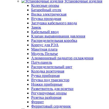
Установочные изделия
Колесные опоры
Батарейный отсек
Вилка электрическая
Втулка проходная
Заглушка кабельного ввода
Замок
Кабельный ввод
Клапан выравнивания давления
Распределительная коробка
Корпус для РЭА
Макетная плата
Модуль Пельтье
Алюминиевый радиатор охлаждения
Патч-панель
Распределительный щит
Колодка розеточная
Ручка приборная
Втулка под транзистор
Ножки приборные
Разветвитель для розетки
Регулируемые опоры
Розетка разборная
Феррит
Ферритовый сердечник