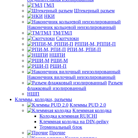
ГМЛ
Штекерный разъем
НКИ
Наконечник кольцевой неизолированный
ТМ/ТМЛ
Скотчлоки
РППИ-М, РППИ-П
РПИ-М, РПИ-П
НШПИ
РШИ-М
РШИ-П
Наконечник вилочный неизолированный
Разъем
флажковый изолированный
НШП
Клеммы, колодки, разъемы
Клеммы PUD 2.0
Клеммная колодка
Колодка клеммная RUICHI
Клеммная колодка на DIN-рейку
Терминальный блок
Прочие