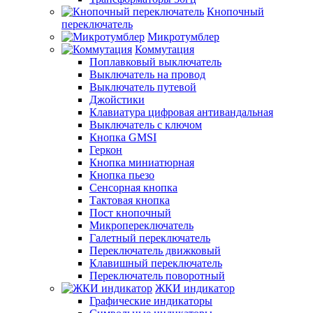
Кнопочный
переключатель
Микротумблер
Коммутация
Поплавковый выключатель
Выключатель на провод
Выключатель путевой
Джойстики
Клавиатура цифровая антивандальная
Выключатель с ключом
Кнопка GMSI
Геркон
Кнопка миниатюрная
Кнопка пьезо
Сенсорная кнопка
Тактовая кнопка
Пост кнопочный
Микропереключатель
Галетный переключатель
Переключатель движковый
Клавишный переключатель
Переключатель поворотный
ЖКИ индикатор
Графические индикаторы