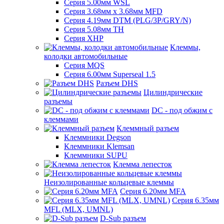
Серия 5.00мм WSL
Серия 3.68мм х 3.68мм MFD
Серия 4.19мм DTM (PLG/3P/GRY/N)
Серия 5.08мм TH
Серия XHP
Клеммы,
колодки автомобильные
Серия MQS
Серия 6.00мм Superseal 1.5
Разъем DHS
Цилиндрические
разъемы
DC - под обжим с
клеммами
Клеммный разъем
Клеммники Degson
Клеммники Klemsan
Клеммники SUPU
Клемма лепесток
Неизолированные кольцевые клеммы
Серия 6.20мм MFA
Серия 6.35мм
MFL (MLX, UMNL)
D-Sub разъем