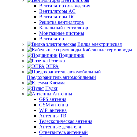
Вентиляторы
Вентилятор охлаждения
Вентиляторы AC
Вентиляторы DC
Решетка вентилятора
Канальный вентилятор
Монтажные пистоны
Вентилятор
Вилка электрическая
Кабельные гермовводы
Подшипник
Розетка
ЭПРА
Предохранитель автомобильный
Клемма
Пульт
Антенны
GPS антенна
GSM антенна
WiFi антенна
Антенны ТВ
Телескопическая антенна
Антенные делители
Ответвитель антенный