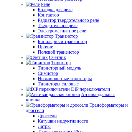
Реле
Колодка для реле
Контактор
Радиатор твердотельного реле
Твердотельное реле
Электромагнитное реле
Транзистор
Биполярный транзистор
Прочие
Полевой транзистор
Счетчик
Тиристор
Тиристорный модуль
Симистор
Низковольтные тиристоры
Тиристоры силовые
DIP переключатели
Антивандальная
кнопка
Трансформаторы и
дроссели
Дроссели
Катушки индуктивности
Латры
Трансформаторы 50гц