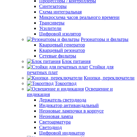
Процессоры / контроллеры
Синтезаторы
Схема интегральная
Микросхема часов реального времени
Трансиверы
Усилители
Цифровой изолятор
Резонаторы и фильтры
Кварцевый генератор
Кварцевый резонатор
Сетевые фильтры
Блок питания
Стойки для
печатных плат
Кнопки, переключатели
Токоотвод
Освещение и
индикация
Держатель светодиода
Индикатор антивандальный
Неоновые лампочки в корпусе
Неоновая лампа
Светоарматура
Светодиод
Цифровой индикатор