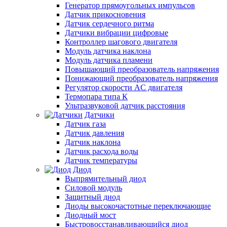
Генератор прямоугольных импульсов
Датчик прикосновения
Датчик сердечного ритма
Датчики вибрации цифровые
Контроллер шагового двигателя
Модуль датчика наклона
Модуль датчика пламени
Повышающий преобразователь напряжения
Понижающий преобразователь напряжения
Регулятор скорости AC двигателя
Термопара типа К
Ультразвуковой датчик расстояния
Датчики
Датчик газа
Датчик давления
Датчик наклона
Датчик расхода воды
Датчик температуры
Диод
Выпрямительный диод
Силовой модуль
Защитный диод
Диоды высокочастотные переключающие
Диодный мост
Быстровосстанавливающийся диод