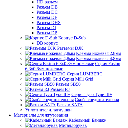
HD разъем
Разъем DB
Разъем DC
Разъем DF
Разъем DHS
Разъем DI
Разъем DP
Корпус D-Sub
DB корпус
Разъемы DJK
Клемма ножевая 2,8мм
Клемма ножевая 4,8мм
Серия Faston
6.3х0.8мм ножевые
Серия LUMBERG
Серия Milli Grid
Разъем SB50
Разъем RJ
Серия Tyco Type III+
Скоба соединительная
Разъем SATA
Уплотнители, заглушки
Материалы для жгутования
Кабельный Бандаж
Металлорукав