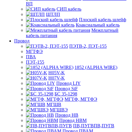
ВП
СИП кабель
ШТЛП
Плоский кабель шлейф
Коаксиальный кабель
Межплатный
кабель питания
Провод
ПЭТВ-2, ПЭТ-155
МГТФЭ
ПВА
ПЭТ-155
1852 (ALPHA WIRE)
H05V-K
H07V-K
Провод LIY
Провод SiF
БС 35-1298
МГТФ, МГТФЭ
МГШВ
МГШВЭ
Провод НВ
Провод НВМ
ПВ,ПУГВПВ,ПУГВ
Провод ПВАМ