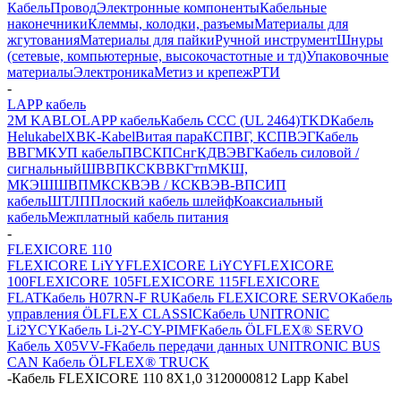
Кабель
Провод
Электронные компоненты
Кабельные
наконечники
Клеммы, колодки, разъемы
Материалы для
жгутования
Материалы для пайки
Ручной инструмент
Шнуры
(сетевые, компьютерные, высокочастотные и тд)
Упаковочные
материалы
Электроника
Метиз и крепеж
РТИ
-
LAPP кабель
2M KABLO
LAPP кабель
Кабель CCC (UL 2464)
TKD
Кабель
Helukabel
XBK-Kabel
Витая пара
КСПВГ, КСПВЭГ
Кабель
ВВГ
МКУП кабель
ПВС
КПСнг
КДВЭВГ
Кабель силовой /
сигнальный
ШВВП
КСКВВ
КГтп
МКШ,
МКЭШ
ШВПМ
КСКВЭВ / КСКВЭВ-ВП
СИП
кабель
ШТЛП
Плоский кабель шлейф
Коаксиальный
кабель
Межплатный кабель питания
-
FLEXICORE 110
FLEXICORE LiYY
FLEXICORE LiYCY
FLEXICORE
100
FLEXICORE 105
FLEXICORE 115
FLEXICORE
FLAT
Кабель H07RN-F RU
Кабель FLEXICORE SERVO
Кабель
управления ÖLFLEX CLASSIC
Кабель UNITRONIC
Li2YCY
Кабель Li-2Y-CY-PIMF
Кабель ÖLFLEX® SERVO
Кабель X05VV-F
Кабель передачи данных UNITRONIC BUS
CAN
Кабель ÖLFLEX® TRUCK
-
Кабель FLEXICORE 110 8X1,0 3120000812 Lapp Kabel