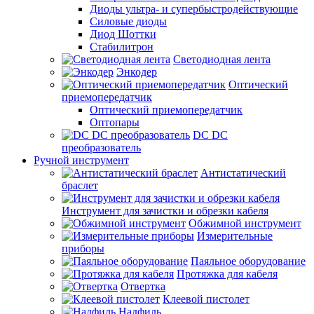
Диоды ультра- и супербыстродействующие
Силовые диоды
Диод Шоттки
Стабилитрон
Светодиодная лента
Энкодер
Оптический
приемопередатчик
Оптический приемопередатчик
Оптопары
DC DC
преобразователь
Ручной инструмент
Антистатический
браслет
Инструмент для зачистки и обрезки кабеля
Обжимной инструмент
Измерительные
приборы
Паяльное оборудование
Протяжка для кабеля
Отвертка
Клеевой пистолет
Надфиль