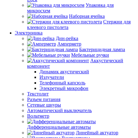
Упаковка для
микросхем
Наборная ячейка
Стержни для
клеевого пистолета
Электроника
Дин-рейка
Амперметр
Бактерицидная лампа
Мебельные ручки
Аккустический
компонент
Динамик акустический
Излучатели
Телефонный капсюль
Элекретный микрофон
Текстолит
Разъем питания
Сетевые шнуры
Автоматический выключатель
Вольтметр
Дифференциальные автоматы
Линейный актуатор