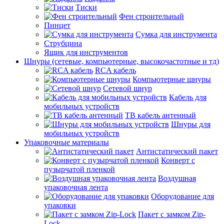
Тиски
Фен строительный
Пинцет
Сумка для инструмента
Струбцина
Ящик для инструментов
Шнуры (сетевые, компьютерные, высокочастотные и тд)
RCA кабель
Компьютерные шнуры
Сетевой шнур
Кабель для
мобильных устройств
ТВ кабель антенный
Шнуры для
мобильных устройств
Упаковочные материалы
Антистатический пакет
Конверт с
пузырчатой пленкой
Воздушная
упаковочная лента
Оборудование для
упаковки
Пакет с замком Zip-
Lock