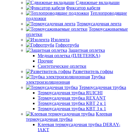
Сдвижные вкладыши
Фиксатор кабеля
Теплопроводящие
подложки
Термоусадочная лента
Термоусаживаемые
оплетки
Изолента
Гофротруба
Защитная оплетка
Медная оплетка (ПЛЕТЕНКА)
Прочие
Синтетические оплетки
Разветвитель гофры
Трубка
электроизоляционная
Термоусадочная трубка
Термоусадочная трубка RUICHI
Термоусадочная трубка REXANT
Термоусадочная трубка КВТ 2 к 1
Термоусадочная трубка КВТ 3 к 1
Клеевая
термоусадочная трубка
Клеевая термоусадочная трубка DERAY-
IAKT