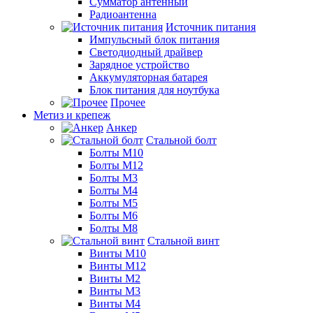
Сумматор антенный
Радиоантенна
Источник питания
Импульсный блок питания
Светодиодный драйвер
Зарядное устройство
Аккумуляторная батарея
Блок питания для ноутбука
Прочее
Метиз и крепеж
Анкер
Стальной болт
Болты М10
Болты М12
Болты М3
Болты М4
Болты М5
Болты М6
Болты М8
Стальной винт
Винты М10
Винты М12
Винты М2
Винты М3
Винты М4