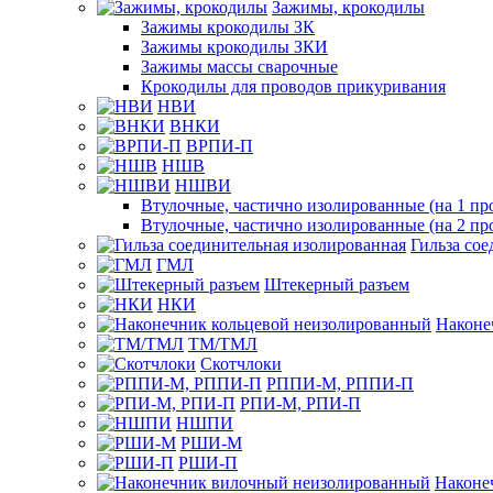
Зажимы, крокодилы
Зажимы крокодилы ЗК
Зажимы крокодилы ЗКИ
Зажимы массы сварочные
Крокодилы для проводов прикуривания
НВИ
ВНКИ
ВРПИ-П
НШВ
НШВИ
Втулочные, частично изолированные (на 1 пр
Втулочные, частично изолированные (на 2 пр
Гильза со
ГМЛ
Штекерный разъем
НКИ
Наконе
ТМ/ТМЛ
Скотчлоки
РППИ-М, РППИ-П
РПИ-М, РПИ-П
НШПИ
РШИ-М
РШИ-П
Наконе