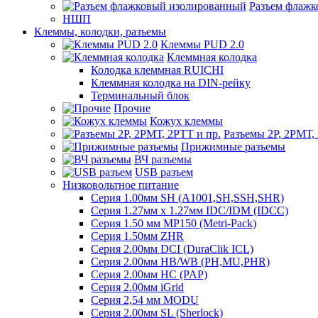
Разъем флаж
НШП
Клеммы, колодки, разъемы
Клеммы PUD 2.0
Клеммная колодка
Колодка клеммная RUICHI
Клеммная колодка на DIN-рейку
Терминальный блок
Прочие
Кожух клеммы
Разъемы 2Р, 2РМТ,
Прижимные разъемы
ВЧ разъемы
USB разъем
Низковольтное питание
Серия 1.00мм SH (A1001,SH,SSH,SHR)
Серия 1.27мм x 1.27мм IDC/IDM (IDCC)
Серия 1.50 мм MP150 (Metri-Pack)
Серия 1.50мм ZHR
Серия 2.00мм DCI (DuraClik ICL)
Серия 2.00мм HB/WB (PH,MU,PHR)
Серия 2.00мм HC (PAP)
Серия 2.00мм iGrid
Серия 2,54 мм MODU
Серия 2.00мм SL (Sherlock)