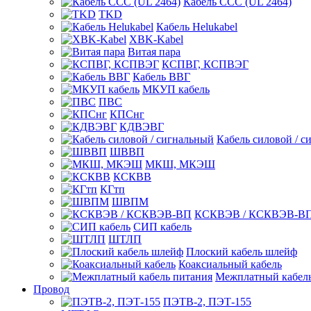
Кабель CCC (UL 2464)
TKD
Кабель Helukabel
XBK-Kabel
Витая пара
КСПВГ, КСПВЭГ
Кабель ВВГ
МКУП кабель
ПВС
КПСнг
КДВЭВГ
Кабель силовой / с
ШВВП
МКШ, МКЭШ
КСКВВ
КГтп
ШВПМ
КСКВЭВ / КСКВЭВ-В
СИП кабель
ШТЛП
Плоский кабель шлейф
Коаксиальный кабель
Межплатный кабель
Провод
ПЭТВ-2, ПЭТ-155