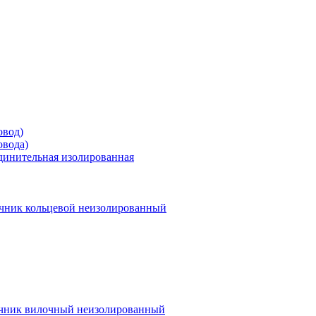
овод)
овода)
единительная изолированная
чник кольцевой неизолированный
чник вилочный неизолированный