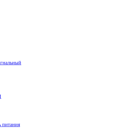
игнальный
П
 питания