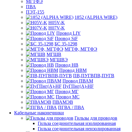
МГТФЭ
ПВА
ПЭТ-155
1852 (ALPHA WIRE)
H05V-K
H07V-K
Провод LIY
Провод SiF
БС 35-1298
МГТФ, МГТФЭ
МГШВ
МГШВЭ
Провод НВ
Провод НВМ
ПВ,ПУГВПВ,ПУГВ
Провод ПВАМ
ПуГПнг(A)-HF
Провод МГ
Провод МС
ПВАМЭВ
ПГВА / ПВА
Кабельные наконечники
Гильзы для проводов
Гильза соединительная изолированная
Гильза соединительная неизолированная