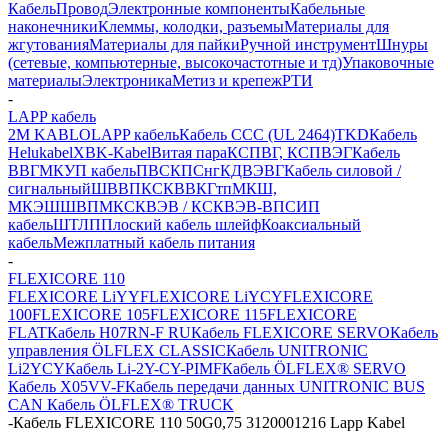
Кабель
Провод
Электронные компоненты
Кабельные
наконечники
Клеммы, колодки, разъемы
Материалы для
жгутования
Материалы для пайки
Ручной инструмент
Шнуры
(сетевые, компьютерные, высокочастотные и тд)
Упаковочные
материалы
Электроника
Метиз и крепеж
РТИ
-
LAPP кабель
2M KABLO
LAPP кабель
Кабель CCC (UL 2464)
TKD
Кабель
Helukabel
XBK-Kabel
Витая пара
КСПВГ, КСПВЭГ
Кабель
ВВГ
МКУП кабель
ПВС
КПСнг
КДВЭВГ
Кабель силовой /
сигнальный
ШВВП
КСКВВ
КГтп
МКШ,
МКЭШ
ШВПМ
КСКВЭВ / КСКВЭВ-ВП
СИП
кабель
ШТЛП
Плоский кабель шлейф
Коаксиальный
кабель
Межплатный кабель питания
-
FLEXICORE 110
FLEXICORE LiYY
FLEXICORE LiYCY
FLEXICORE
100
FLEXICORE 105
FLEXICORE 115
FLEXICORE
FLAT
Кабель H07RN-F RU
Кабель FLEXICORE SERVO
Кабель
управления ÖLFLEX CLASSIC
Кабель UNITRONIC
Li2YCY
Кабель Li-2Y-CY-PIMF
Кабель ÖLFLEX® SERVO
Кабель X05VV-F
Кабель передачи данных UNITRONIC BUS
CAN
Кабель ÖLFLEX® TRUCK
-
Кабель FLEXICORE 110 50G0,75 3120001216 Lapp Kabel