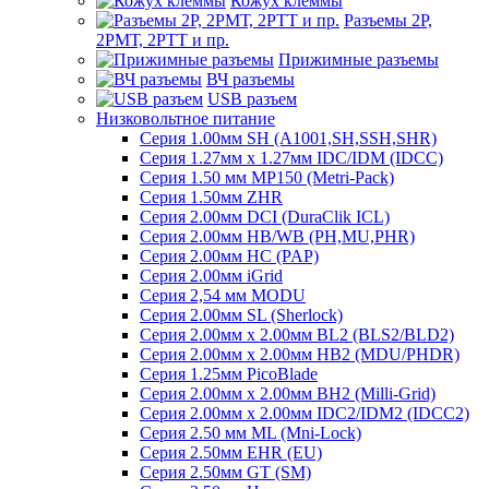
Кожух клеммы
Разъемы 2Р,
2РМТ, 2РТТ и пр.
Прижимные разъемы
ВЧ разъемы
USB разъем
Низковольтное питание
Серия 1.00мм SH (A1001,SH,SSH,SHR)
Серия 1.27мм x 1.27мм IDC/IDM (IDCC)
Серия 1.50 мм MP150 (Metri-Pack)
Серия 1.50мм ZHR
Серия 2.00мм DCI (DuraClik ICL)
Серия 2.00мм HB/WB (PH,MU,PHR)
Серия 2.00мм HC (PAP)
Серия 2.00мм iGrid
Серия 2,54 мм MODU
Серия 2.00мм SL (Sherlock)
Серия 2.00мм x 2.00мм BL2 (BLS2/BLD2)
Серия 2.00мм x 2.00мм HB2 (MDU/PHDR)
Серия 1.25мм PicoBlade
Серия 2.00мм х 2.00мм BH2 (Milli-Grid)
Серия 2.00мм х 2.00мм IDC2/IDM2 (IDCC2)
Серия 2.50 мм ML (Mni-Lock)
Серия 2.50мм EHR (EU)
Серия 2.50мм GT (SM)