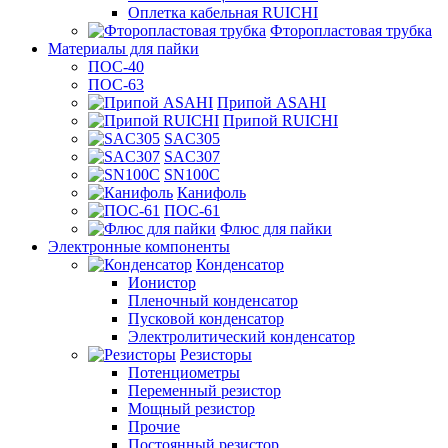
Оплетка кабельная RUICHI
Фторопластовая трубка
Материалы для пайки
ПОС-40
ПОС-63
Припой ASAHI
Припой RUICHI
SAC305
SAC307
SN100C
Канифоль
ПОС-61
Флюс для пайки
Электронные компоненты
Конденсатор
Ионистор
Пленочный конденсатор
Пусковой конденсатор
Электролитический конденсатор
Резисторы
Потенциометры
Переменный резистор
Мощный резистор
Прочие
Постоянный резистор