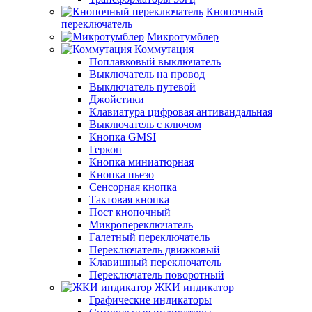
Кнопочный
переключатель
Микротумблер
Коммутация
Поплавковый выключатель
Выключатель на провод
Выключатель путевой
Джойстики
Клавиатура цифровая антивандальная
Выключатель с ключом
Кнопка GMSI
Геркон
Кнопка миниатюрная
Кнопка пьезо
Сенсорная кнопка
Тактовая кнопка
Пост кнопочный
Микропереключатель
Галетный переключатель
Переключатель движковый
Клавишный переключатель
Переключатель поворотный
ЖКИ индикатор
Графические индикаторы