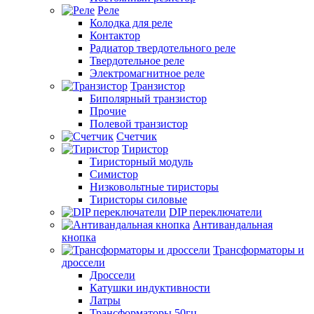
Реле
Колодка для реле
Контактор
Радиатор твердотельного реле
Твердотельное реле
Электромагнитное реле
Транзистор
Биполярный транзистор
Прочие
Полевой транзистор
Счетчик
Тиристор
Тиристорный модуль
Симистор
Низковольтные тиристоры
Тиристоры силовые
DIP переключатели
Антивандальная
кнопка
Трансформаторы и
дроссели
Дроссели
Катушки индуктивности
Латры
Трансформаторы 50гц