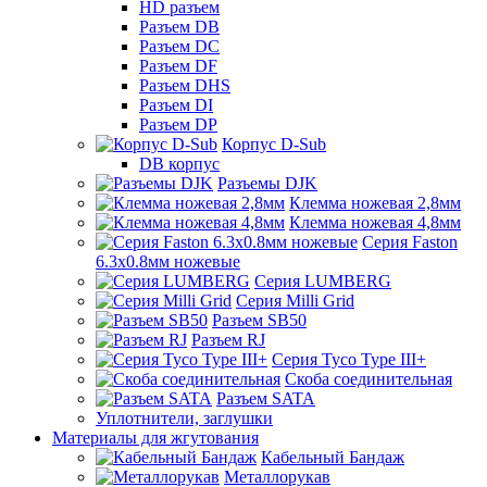
HD разъем
Разъем DB
Разъем DC
Разъем DF
Разъем DHS
Разъем DI
Разъем DP
Корпус D-Sub
DB корпус
Разъемы DJK
Клемма ножевая 2,8мм
Клемма ножевая 4,8мм
Серия Faston
6.3х0.8мм ножевые
Серия LUMBERG
Серия Milli Grid
Разъем SB50
Разъем RJ
Серия Tyco Type III+
Скоба соединительная
Разъем SATA
Уплотнители, заглушки
Материалы для жгутования
Кабельный Бандаж
Металлорукав