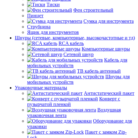
Тиски
Фен строительный
Пинцет
Сумка для инструмента
Струбцина
Ящик для инструментов
Шнуры (сетевые, компьютерные, высокочастотные и тд)
RCA кабель
Компьютерные шнуры
Сетевой шнур
Кабель для
мобильных устройств
ТВ кабель антенный
Шнуры для
мобильных устройств
Упаковочные материалы
Антистатический пакет
Конверт с
пузырчатой пленкой
Воздушная
упаковочная лента
Оборудование для
упаковки
Пакет с замком Zip-
Lock