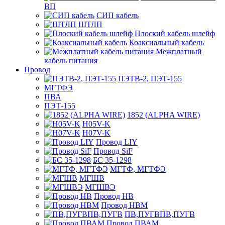
ВП
СИП кабель
ШТЛП
Плоский кабель шлейф
Коаксиальный кабель
Межплатный
кабель питания
Провод
ПЭТВ-2, ПЭТ-155
МГТФЭ
ПВА
ПЭТ-155
1852 (ALPHA WIRE)
H05V-K
H07V-K
Провод LIY
Провод SiF
БС 35-1298
МГТФ, МГТФЭ
МГШВ
МГШВЭ
Провод НВ
Провод НВМ
ПВ,ПУГВПВ,ПУГВ
Провод ПВАМ