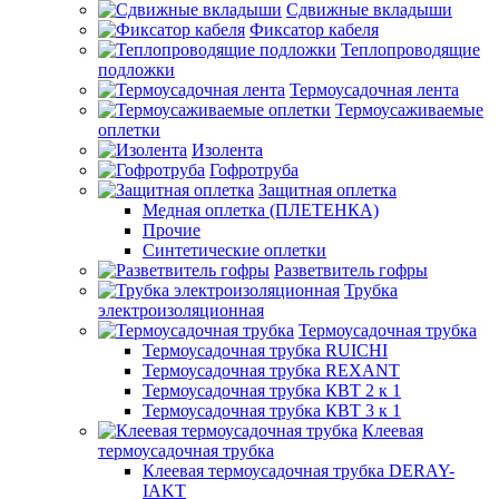
Сдвижные вкладыши
Фиксатор кабеля
Теплопроводящие
подложки
Термоусадочная лента
Термоусаживаемые
оплетки
Изолента
Гофротруба
Защитная оплетка
Медная оплетка (ПЛЕТЕНКА)
Прочие
Синтетические оплетки
Разветвитель гофры
Трубка
электроизоляционная
Термоусадочная трубка
Термоусадочная трубка RUICHI
Термоусадочная трубка REXANT
Термоусадочная трубка КВТ 2 к 1
Термоусадочная трубка КВТ 3 к 1
Клеевая
термоусадочная трубка
Клеевая термоусадочная трубка DERAY-
IAKT