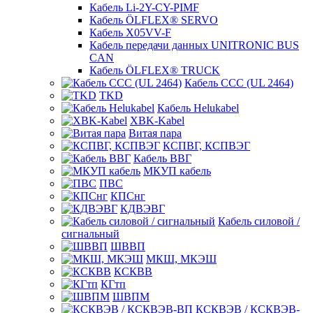
Кабель Li-2Y-CY-PIMF
Кабель ÖLFLEX® SERVO
Кабель X05VV-F
Кабель передачи данных UNITRONIC BUS
CAN
Кабель ÖLFLEX® TRUCK
Кабель CCC (UL 2464)
TKD
Кабель Helukabel
XBK-Kabel
Витая пара
КСПВГ, КСПВЭГ
Кабель ВВГ
МКУП кабель
ПВС
КПСнг
КДВЭВГ
Кабель силовой /
сигнальный
ШВВП
МКШ, МКЭШ
КСКВВ
КГтп
ШВПМ
КСКВЭВ / КСКВЭВ-