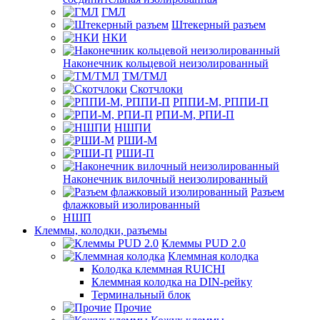
ГМЛ
Штекерный разъем
НКИ
Наконечник кольцевой неизолированный
ТМ/ТМЛ
Скотчлоки
РППИ-М, РППИ-П
РПИ-М, РПИ-П
НШПИ
РШИ-М
РШИ-П
Наконечник вилочный неизолированный
Разъем
флажковый изолированный
НШП
Клеммы, колодки, разъемы
Клеммы PUD 2.0
Клеммная колодка
Колодка клеммная RUICHI
Клеммная колодка на DIN-рейку
Терминальный блок
Прочие