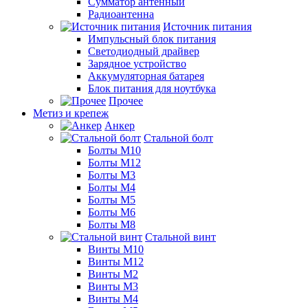
Сумматор антенный
Радиоантенна
Источник питания
Импульсный блок питания
Светодиодный драйвер
Зарядное устройство
Аккумуляторная батарея
Блок питания для ноутбука
Прочее
Метиз и крепеж
Анкер
Стальной болт
Болты М10
Болты М12
Болты М3
Болты М4
Болты М5
Болты М6
Болты М8
Стальной винт
Винты М10
Винты М12
Винты М2
Винты М3
Винты М4