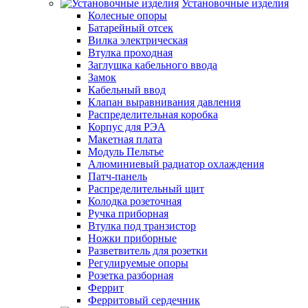
Установочные изделия
Колесные опоры
Батарейный отсек
Вилка электрическая
Втулка проходная
Заглушка кабельного ввода
Замок
Кабельный ввод
Клапан выравнивания давления
Распределительная коробка
Корпус для РЭА
Макетная плата
Модуль Пельтье
Алюминиевый радиатор охлаждения
Патч-панель
Распределительный щит
Колодка розеточная
Ручка приборная
Втулка под транзистор
Ножки приборные
Разветвитель для розетки
Регулируемые опоры
Розетка разборная
Феррит
Ферритовый сердечник