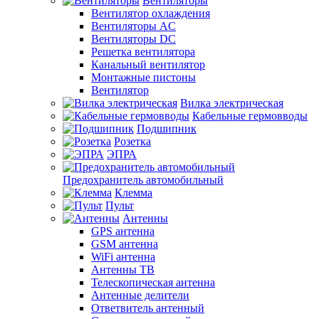
Вентиляторы
Вентилятор охлаждения
Вентиляторы AC
Вентиляторы DC
Решетка вентилятора
Канальный вентилятор
Монтажные пистоны
Вентилятор
Вилка электрическая
Кабельные гермовводы
Подшипник
Розетка
ЭПРА
Предохранитель автомобильный
Клемма
Пульт
Антенны
GPS антенна
GSM антенна
WiFi антенна
Антенны ТВ
Телескопическая антенна
Антенные делители
Ответвитель антенный