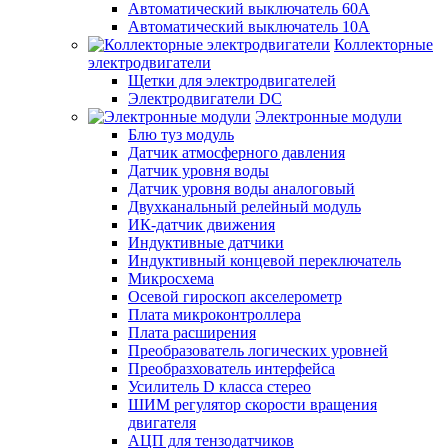
Автоматический выключатель 60А
Автоматический выключатель 10А
Коллекторные
электродвигатели
Щетки для электродвигателей
Электродвигатели DC
Электронные модули
Блю туз модуль
Датчик атмосферного давления
Датчик уровня воды
Датчик уровня воды аналоговый
Двухканальный релейный модуль
ИК-датчик движения
Индуктивные датчики
Индуктивный концевой переключатель
Микросхема
Осевой гироскоп акселерометр
Плата микроконтроллера
Плата расширения
Преобразователь логических уровней
Преобразхователь интерфейса
Усилитель D класса стерео
ШИМ регулятор скорости вращения
двигателя
АЦП для тензодатчиков