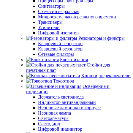
Процессоры / контроллеры
Синтезаторы
Схема интегральная
Микросхема часов реального времени
Трансиверы
Усилители
Цифровой изолятор
Резонаторы и фильтры
Кварцевый генератор
Кварцевый резонатор
Сетевые фильтры
Блок питания
Стойки для
печатных плат
Кнопки, переключатели
Токоотвод
Освещение и
индикация
Держатель светодиода
Индикатор антивандальный
Неоновые лампочки в корпусе
Неоновая лампа
Светоарматура
Светодиод
Цифровой индикатор