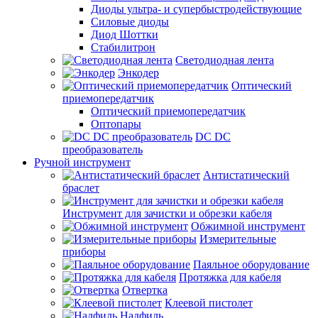
Диоды ультра- и супербыстродействующие
Силовые диоды
Диод Шоттки
Стабилитрон
Светодиодная лента
Энкодер
Оптический
приемопередатчик
Оптический приемопередатчик
Оптопары
DC DC
преобразователь
Ручной инструмент
Антистатический
браслет
Инструмент для зачистки и обрезки кабеля
Обжимной инструмент
Измерительные
приборы
Паяльное оборудование
Протяжка для кабеля
Отвертка
Клеевой пистолет
Надфиль