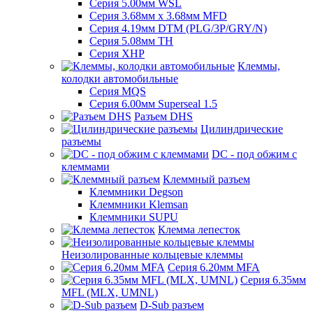
Серия 5.00мм WSL
Серия 3.68мм х 3.68мм MFD
Серия 4.19мм DTM (PLG/3P/GRY/N)
Серия 5.08мм TH
Серия XHP
Клеммы,
колодки автомобильные
Серия MQS
Серия 6.00мм Superseal 1.5
Разъем DHS
Цилиндрические
разъемы
DC - под обжим с
клеммами
Клеммный разъем
Клеммники Degson
Клеммники Klemsan
Клеммники SUPU
Клемма лепесток
Неизолированные кольцевые клеммы
Серия 6.20мм MFA
Серия 6.35мм
MFL (MLX, UMNL)
D-Sub разъем