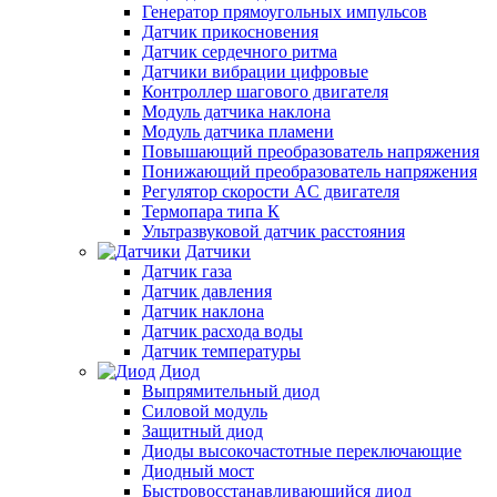
Генератор прямоугольных импульсов
Датчик прикосновения
Датчик сердечного ритма
Датчики вибрации цифровые
Контроллер шагового двигателя
Модуль датчика наклона
Модуль датчика пламени
Повышающий преобразователь напряжения
Понижающий преобразователь напряжения
Регулятор скорости AC двигателя
Термопара типа К
Ультразвуковой датчик расстояния
Датчики
Датчик газа
Датчик давления
Датчик наклона
Датчик расхода воды
Датчик температуры
Диод
Выпрямительный диод
Силовой модуль
Защитный диод
Диоды высокочастотные переключающие
Диодный мост
Быстровосстанавливающийся диод