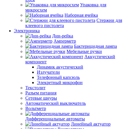
Упаковка для
микросхем
Наборная ячейка
Стержни для
клеевого пистолета
Электроника
Дин-рейка
Амперметр
Бактерицидная лампа
Мебельные ручки
Аккустический
компонент
Динамик акустический
Излучатели
Телефонный капсюль
Элекретный микрофон
Текстолит
Разъем питания
Сетевые шнуры
Автоматический выключатель
Вольтметр
Дифференциальные автоматы
Линейный актуатор