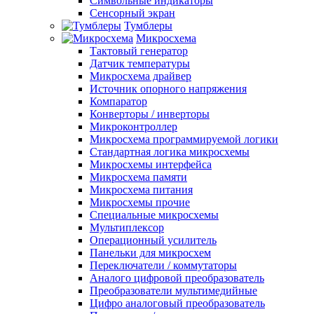
Символьные индикаторы
Сенсорный экран
Тумблеры
Микросхема
Тактовый генератор
Датчик температуры
Микросхема драйвер
Источник опорного напряжения
Компаратор
Конверторы / инверторы
Микроконтроллер
Микросхема программируемой логики
Стандартная логика микросхемы
Микросхемы интерфейса
Микросхема памяти
Микросхема питания
Микросхемы прочие
Специальные микросхемы
Мультиплексор
Операционный усилитель
Панельки для микросхем
Переключатели / коммутаторы
Аналого цифровой преобразователь
Преобразователи мультимедийные
Цифро аналоговый преобразователь