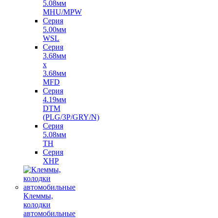
5.08мм
MHU/MPW
Серия
5.00мм
WSL
Серия
3.68мм
х
3.68мм
MFD
Серия
4.19мм
DTM
(PLG/3P/GRY/N)
Серия
5.08мм
TH
Серия
XHP
Клеммы,
колодки
автомобильные