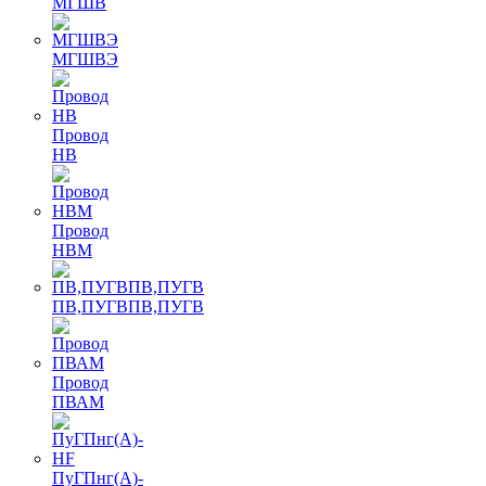
МГШВ
МГШВЭ
Провод
НВ
Провод
НВМ
ПВ,ПУГВПВ,ПУГВ
Провод
ПВАМ
ПуГПнг(A)-