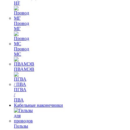
HF
Провод
МГ
Провод
МС
ПВАМЭВ
ПГВА
/
ПВА
Кабельные наконечники
Гильзы