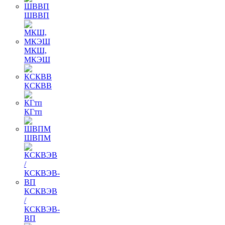
ШВВП
МКШ,
МКЭШ
КСКВВ
КГтп
ШВПМ
КСКВЭВ
/
КСКВЭВ-
ВП