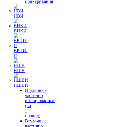
прикуривания
НВИ
ВНКИ
ВРПИ-
П
НШВ
НШВИ
Втулочные,
частично
изолированные
(на
1
провод)
Втулочные,
частично