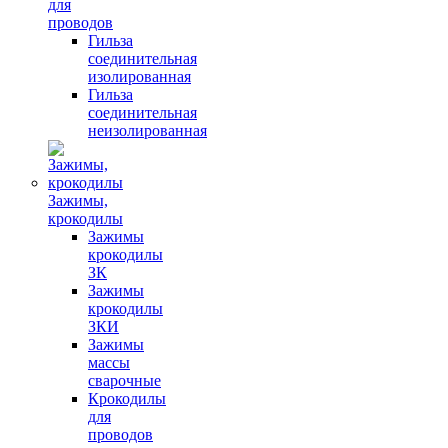
для
проводов
Гильза
соединительная
изолированная
Гильза
соединительная
неизолированная
Зажимы,
крокодилы
Зажимы
крокодилы
ЗК
Зажимы
крокодилы
ЗКИ
Зажимы
массы
сварочные
Крокодилы
для
проводов