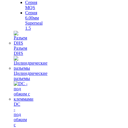
Серия
MQS
Серия
6.00мм
Superseal
1.5
Разъем
DHS
Цилиндрические
разъемы
DC
-
под
обжим
с