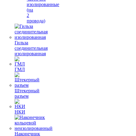
изолированные
(на
2
провода)
Гильза
соединительная
изолированная
ГМЛ
Штекерный
разъем
НКИ
Наконечник