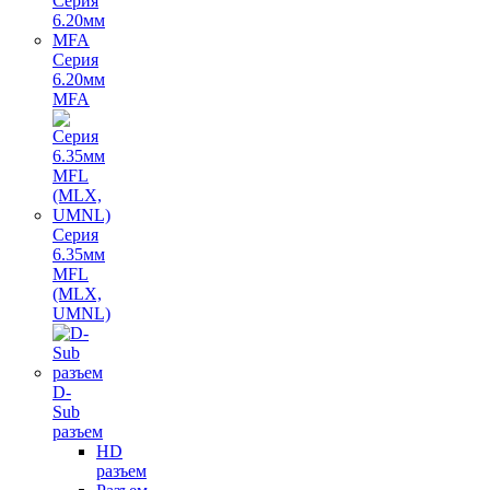
Серия
6.20мм
MFA
Серия
6.35мм
MFL
(MLX,
UMNL)
D-
Sub
разъем
HD
разъем