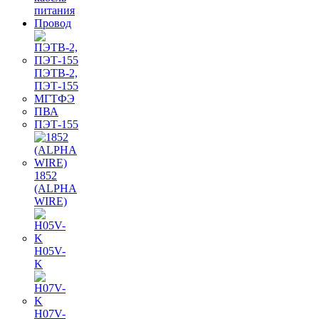
питания
Провод
ПЭТВ-2,
ПЭТ-155
МГТФЭ
ПВА
ПЭТ-155
1852
(ALPHA
WIRE)
H05V-
K
H07V-