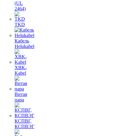
(UL
2464)
TKD
Кабель
Helukabel
XBK-
Kabel
Витая
пара
КСПВГ,
КСПВЭГ