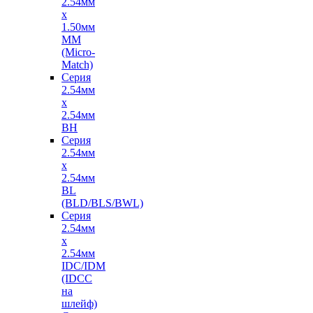
2.54мм
х
1.50мм
MM
(Micro-
Match)
Серия
2.54мм
х
2.54мм
BH
Серия
2.54мм
х
2.54мм
BL
(BLD/BLS/BWL)
Серия
2.54мм
х
2.54мм
IDC/IDM
(IDCC
на
шлейф)