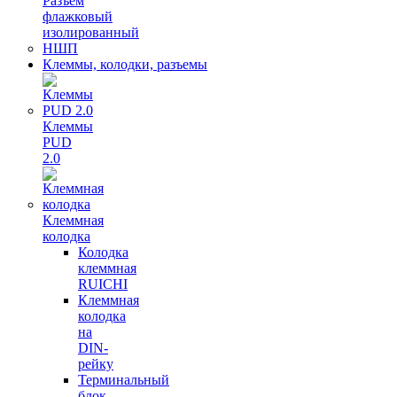
Разъем
флажковый
изолированный
НШП
Клеммы, колодки, разъемы
Клеммы
PUD
2.0
Клеммная
колодка
Колодка
клеммная
RUICHI
Клеммная
колодка
на
DIN-
рейку
Терминальный
блок