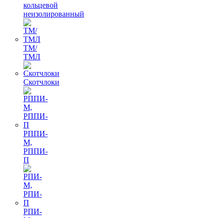
кольцевой
неизолированный
ТМ/
ТМЛ
Скотчлоки
РППИ-
М,
РППИ-
П
РПИ-