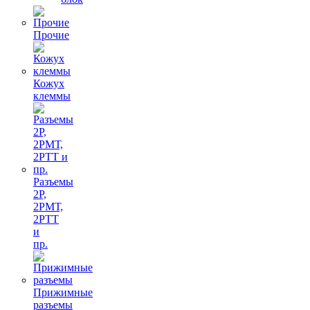
Прочие
Кожух
клеммы
Разъемы
2Р,
2РМТ,
2РТТ
и
пр.
Прижимные
разъемы