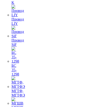
K
Провод
LIY
Провод
SiF
БС
35-
1298
МГТФ,
МГТФЭ