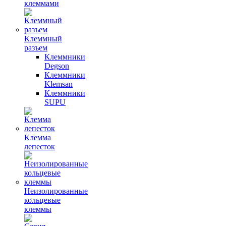
клеммами
Клеммный
разъем
Клеммники
Degson
Клеммники
Klemsan
Клеммники
SUPU
Клемма
лепесток
Неизолированные
кольцевые
клеммы