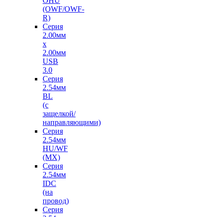
OHU
(OWF/OWF-
R)
Серия
2.00мм
x
2.00мм
USB
3.0
Серия
2.54мм
BL
(с
защелкой/
направляющими)
Серия
2.54мм
HU/WF
(MX)
Серия
2.54мм
IDC
(на
провод)
Серия