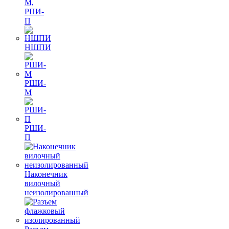
М,
РПИ-
П
НШПИ
РШИ-
М
РШИ-
П
Наконечник
вилочный
неизолированный