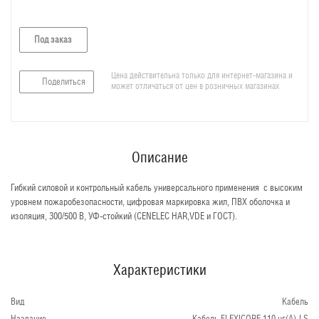
Под заказ
Цена действительна только для интернет-магазина и
Поделиться
может отличаться от цен в розничных магазинах
Описание
Гибкий силовой и контрольный кабель универсального применения с высоким
уровнем пожаробезопасности, цифровая маркировка жил, ПВХ оболочка и
изоляция, 300/500 В, УФ-стойкий (CENELEC HAR,VDE и ГОСТ).
Характеристики
Вид
Кабель
Название
Кабель FLEXICORE 110 нг(А)-LS