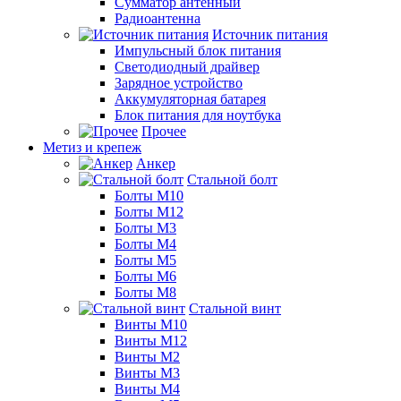
Сумматор антенный
Радиоантенна
Источник питания
Импульсный блок питания
Светодиодный драйвер
Зарядное устройство
Аккумуляторная батарея
Блок питания для ноутбука
Прочее
Метиз и крепеж
Анкер
Стальной болт
Болты М10
Болты М12
Болты М3
Болты М4
Болты М5
Болты М6
Болты М8
Стальной винт
Винты М10
Винты М12
Винты М2
Винты М3
Винты М4