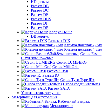
HD разъем
Разъем DB
Разъем DC
Разъем DF
Разъем DHS
Разъем DI
Разъем DP
Корпус D-Sub
DB корпус
Разъемы DJK
Клемма ножевая 2,8мм
Клемма ножевая 4,8мм
Серия Faston
6.3х0.8мм ножевые
Серия LUMBERG
Серия Milli Grid
Разъем SB50
Разъем RJ
Серия Tyco Type III+
Скоба соединительная
Разъем SATA
Уплотнители, заглушки
Материалы для жгутования
Кабельный Бандаж
Металлорукав