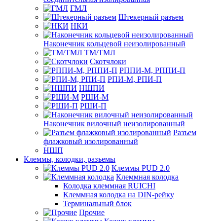
ГМЛ
Штекерный разъем
НКИ
Наконечник кольцевой неизолированный
ТМ/ТМЛ
Скотчлоки
РППИ-М, РППИ-П
РПИ-М, РПИ-П
НШПИ
РШИ-М
РШИ-П
Наконечник вилочный неизолированный
Разъем
флажковый изолированный
НШП
Клеммы, колодки, разъемы
Клеммы PUD 2.0
Клеммная колодка
Колодка клеммная RUICHI
Клеммная колодка на DIN-рейку
Терминальный блок
Прочие