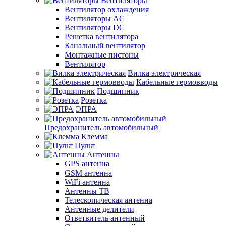
Вентиляторы
Вентилятор охлаждения
Вентиляторы AC
Вентиляторы DC
Решетка вентилятора
Канальный вентилятор
Монтажные пистоны
Вентилятор
Вилка электрическая
Кабельные гермовводы
Подшипник
Розетка
ЭПРА
Предохранитель автомобильный
Клемма
Пульт
Антенны
GPS антенна
GSM антенна
WiFi антенна
Антенны ТВ
Телескопическая антенна
Антенные делители
Ответвитель антенный