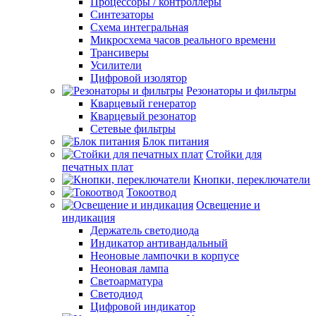
Процессоры / контроллеры
Синтезаторы
Схема интегральная
Микросхема часов реального времени
Трансиверы
Усилители
Цифровой изолятор
Резонаторы и фильтры
Кварцевый генератор
Кварцевый резонатор
Сетевые фильтры
Блок питания
Стойки для
печатных плат
Кнопки, переключатели
Токоотвод
Освещение и
индикация
Держатель светодиода
Индикатор антивандальный
Неоновые лампочки в корпусе
Неоновая лампа
Светоарматура
Светодиод
Цифровой индикатор