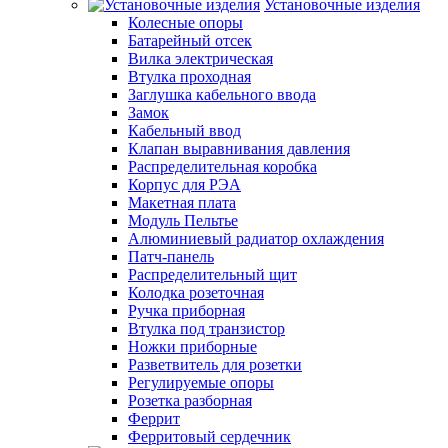
Установочные изделия
Колесные опоры
Батарейный отсек
Вилка электрическая
Втулка проходная
Заглушка кабельного ввода
Замок
Кабельный ввод
Клапан выравнивания давления
Распределительная коробка
Корпус для РЭА
Макетная плата
Модуль Пельтье
Алюминиевый радиатор охлаждения
Патч-панель
Распределительный щит
Колодка розеточная
Ручка приборная
Втулка под транзистор
Ножки приборные
Разветвитель для розетки
Регулируемые опоры
Розетка разборная
Феррит
Ферритовый сердечник