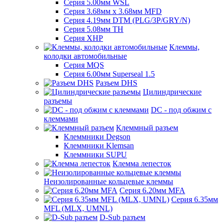
Серия 5.00мм WSL
Серия 3.68мм х 3.68мм MFD
Серия 4.19мм DTM (PLG/3P/GRY/N)
Серия 5.08мм TH
Серия XHP
Клеммы,
колодки автомобильные
Серия MQS
Серия 6.00мм Superseal 1.5
Разъем DHS
Цилиндрические
разъемы
DC - под обжим с
клеммами
Клеммный разъем
Клеммники Degson
Клеммники Klemsan
Клеммники SUPU
Клемма лепесток
Неизолированные кольцевые клеммы
Серия 6.20мм MFA
Серия 6.35мм
MFL (MLX, UMNL)
D-Sub разъем