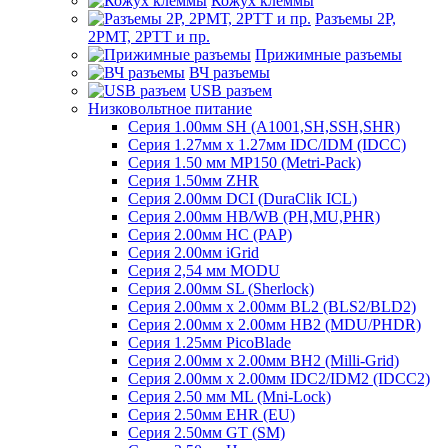
Кожух клеммы
Разъемы 2Р,
2РМТ, 2РТТ и пр.
Прижимные разъемы
ВЧ разъемы
USB разъем
Низковольтное питание
Серия 1.00мм SH (A1001,SH,SSH,SHR)
Серия 1.27мм x 1.27мм IDC/IDM (IDCC)
Серия 1.50 мм MP150 (Metri-Pack)
Серия 1.50мм ZHR
Серия 2.00мм DCI (DuraClik ICL)
Серия 2.00мм HB/WB (PH,MU,PHR)
Серия 2.00мм HC (PAP)
Серия 2.00мм iGrid
Серия 2,54 мм MODU
Серия 2.00мм SL (Sherlock)
Серия 2.00мм x 2.00мм BL2 (BLS2/BLD2)
Серия 2.00мм x 2.00мм HB2 (MDU/PHDR)
Серия 1.25мм PicoBlade
Серия 2.00мм х 2.00мм BH2 (Milli-Grid)
Серия 2.00мм х 2.00мм IDC2/IDM2 (IDCC2)
Серия 2.50 мм ML (Mni-Lock)
Серия 2.50мм EHR (EU)
Серия 2.50мм GT (SM)