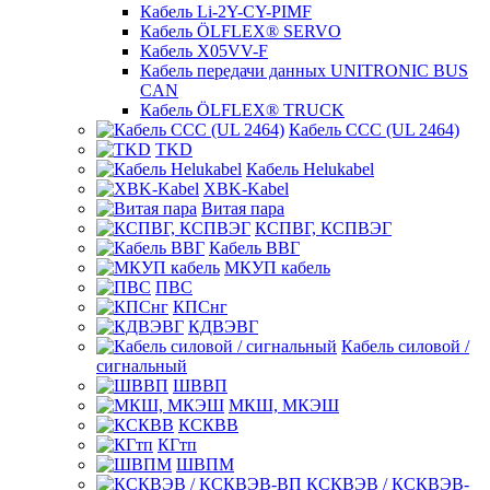
Кабель Li-2Y-CY-PIMF
Кабель ÖLFLEX® SERVO
Кабель X05VV-F
Кабель передачи данных UNITRONIC BUS
CAN
Кабель ÖLFLEX® TRUCK
Кабель CCC (UL 2464)
TKD
Кабель Helukabel
XBK-Kabel
Витая пара
КСПВГ, КСПВЭГ
Кабель ВВГ
МКУП кабель
ПВС
КПСнг
КДВЭВГ
Кабель силовой /
сигнальный
ШВВП
МКШ, МКЭШ
КСКВВ
КГтп
ШВПМ
КСКВЭВ / КСКВЭВ-