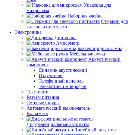
Упаковка для
микросхем
Наборная ячейка
Стержни для
клеевого пистолета
Электроника
Дин-рейка
Амперметр
Бактерицидная лампа
Мебельные ручки
Аккустический
компонент
Динамик акустический
Излучатели
Телефонный капсюль
Элекретный микрофон
Текстолит
Разъем питания
Сетевые шнуры
Автоматический выключатель
Вольтметр
Дифференциальные автоматы
Линейный актуатор