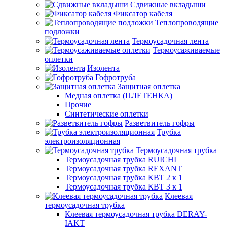
Сдвижные вкладыши
Фиксатор кабеля
Теплопроводящие
подложки
Термоусадочная лента
Термоусаживаемые
оплетки
Изолента
Гофротруба
Защитная оплетка
Медная оплетка (ПЛЕТЕНКА)
Прочие
Синтетические оплетки
Разветвитель гофры
Трубка
электроизоляционная
Термоусадочная трубка
Термоусадочная трубка RUICHI
Термоусадочная трубка REXANT
Термоусадочная трубка КВТ 2 к 1
Термоусадочная трубка КВТ 3 к 1
Клеевая
термоусадочная трубка
Клеевая термоусадочная трубка DERAY-
IAKT