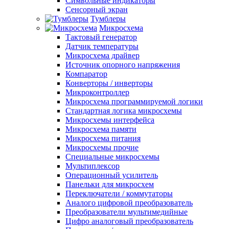
Символьные индикаторы
Сенсорный экран
Тумблеры
Микросхема
Тактовый генератор
Датчик температуры
Микросхема драйвер
Источник опорного напряжения
Компаратор
Конверторы / инверторы
Микроконтроллер
Микросхема программируемой логики
Стандартная логика микросхемы
Микросхемы интерфейса
Микросхема памяти
Микросхема питания
Микросхемы прочие
Специальные микросхемы
Мультиплексор
Операционный усилитель
Панельки для микросхем
Переключатели / коммутаторы
Аналого цифровой преобразователь
Преобразователи мультимедийные
Цифро аналоговый преобразователь