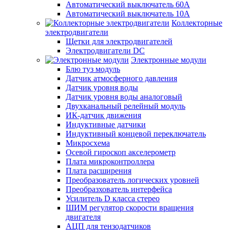
Автоматический выключатель 60А
Автоматический выключатель 10А
Коллекторные
электродвигатели
Щетки для электродвигателей
Электродвигатели DC
Электронные модули
Блю туз модуль
Датчик атмосферного давления
Датчик уровня воды
Датчик уровня воды аналоговый
Двухканальный релейный модуль
ИК-датчик движения
Индуктивные датчики
Индуктивный концевой переключатель
Микросхема
Осевой гироскоп акселерометр
Плата микроконтроллера
Плата расширения
Преобразователь логических уровней
Преобразхователь интерфейса
Усилитель D класса стерео
ШИМ регулятор скорости вращения
двигателя
АЦП для тензодатчиков