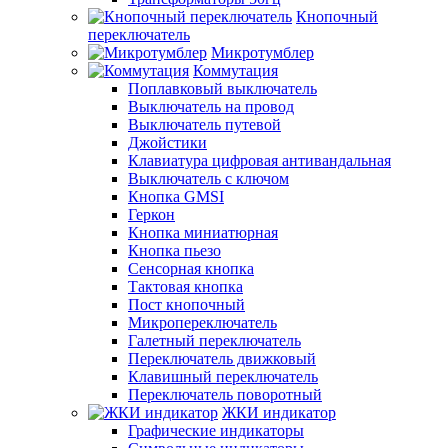
Кнопочный
переключатель
Микротумблер
Коммутация
Поплавковый выключатель
Выключатель на провод
Выключатель путевой
Джойстики
Клавиатура цифровая антивандальная
Выключатель с ключом
Кнопка GMSI
Геркон
Кнопка миниатюрная
Кнопка пьезо
Сенсорная кнопка
Тактовая кнопка
Пост кнопочный
Микропереключатель
Галетный переключатель
Переключатель движковый
Клавишный переключатель
Переключатель поворотный
ЖКИ индикатор
Графические индикаторы