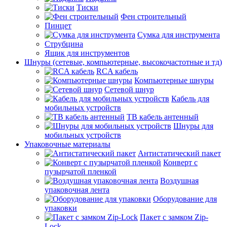
Тиски
Фен строительный
Пинцет
Сумка для инструмента
Струбцина
Ящик для инструментов
Шнуры (сетевые, компьютерные, высокочастотные и тд)
RCA кабель
Компьютерные шнуры
Сетевой шнур
Кабель для
мобильных устройств
ТВ кабель антенный
Шнуры для
мобильных устройств
Упаковочные материалы
Антистатический пакет
Конверт с
пузырчатой пленкой
Воздушная
упаковочная лента
Оборудование для
упаковки
Пакет с замком Zip-
Lock