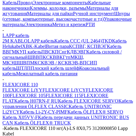
Кабель
Провод
Электронные компоненты
Кабельные
наконечники
Клеммы, колодки, разъемы
Материалы для
жгутования
Материалы для пайки
Ручной инструмент
Шнуры
(сетевые, компьютерные, высокочастотные и тд)
Упаковочные
материалы
Электроника
Метиз и крепеж
РТИ
-
LAPP кабель
2M KABLO
LAPP кабель
Кабель CCC (UL 2464)
TKD
Кабель
Helukabel
XBK-Kabel
Витая пара
КСПВГ, КСПВЭГ
Кабель
ВВГ
МКУП кабель
ПВС
КПСнг
КДВЭВГ
Кабель силовой /
сигнальный
ШВВП
КСКВВ
КГтп
МКШ,
МКЭШ
ШВПМ
КСКВЭВ / КСКВЭВ-ВП
СИП
кабель
ШТЛП
Плоский кабель шлейф
Коаксиальный
кабель
Межплатный кабель питания
-
FLEXICORE 110
FLEXICORE LiYY
FLEXICORE LiYCY
FLEXICORE
100
FLEXICORE 105
FLEXICORE 115
FLEXICORE
FLAT
Кабель H07RN-F RU
Кабель FLEXICORE SERVO
Кабель
управления ÖLFLEX CLASSIC
Кабель UNITRONIC
Li2YCY
Кабель Li-2Y-CY-PIMF
Кабель ÖLFLEX® SERVO
Кабель X05VV-F
Кабель передачи данных UNITRONIC BUS
CAN
Кабель ÖLFLEX® TRUCK
-
Кабель FLEXICORE 110 нг(А)-LS 8X0,75 3120000850 Lapp
Kabel