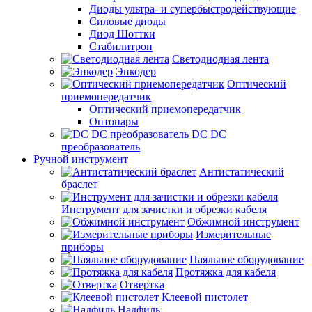
Диоды ультра- и супербыстродействующие
Силовые диоды
Диод Шоттки
Стабилитрон
Светодиодная лента
Энкодер
Оптический
приемопередатчик
Оптический приемопередатчик
Оптопары
DC DC
преобразователь
Ручной инструмент
Антистатический
браслет
Инструмент для зачистки и обрезки кабеля
Обжимной инструмент
Измерительные
приборы
Паяльное оборудование
Протяжка для кабеля
Отвертка
Клеевой пистолет
Надфиль