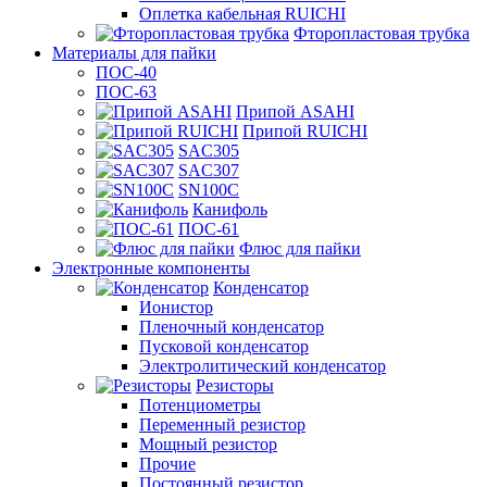
Оплетка кабельная RUICHI
Фторопластовая трубка
Материалы для пайки
ПОС-40
ПОС-63
Припой ASAHI
Припой RUICHI
SAC305
SAC307
SN100C
Канифоль
ПОС-61
Флюс для пайки
Электронные компоненты
Конденсатор
Ионистор
Пленочный конденсатор
Пусковой конденсатор
Электролитический конденсатор
Резисторы
Потенциометры
Переменный резистор
Мощный резистор
Прочие
Постоянный резистор