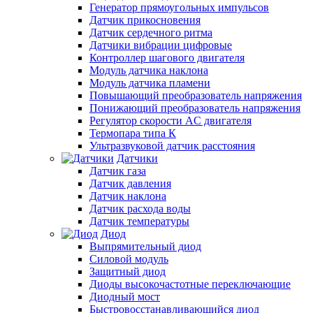
Генератор прямоугольных импульсов
Датчик прикосновения
Датчик сердечного ритма
Датчики вибрации цифровые
Контроллер шагового двигателя
Модуль датчика наклона
Модуль датчика пламени
Повышающий преобразователь напряжения
Понижающий преобразователь напряжения
Регулятор скорости AC двигателя
Термопара типа К
Ультразвуковой датчик расстояния
Датчики
Датчик газа
Датчик давления
Датчик наклона
Датчик расхода воды
Датчик температуры
Диод
Выпрямительный диод
Силовой модуль
Защитный диод
Диоды высокочастотные переключающие
Диодный мост
Быстровосстанавливающийся диод