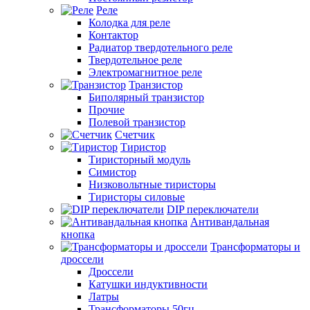
Реле
Колодка для реле
Контактор
Радиатор твердотельного реле
Твердотельное реле
Электромагнитное реле
Транзистор
Биполярный транзистор
Прочие
Полевой транзистор
Счетчик
Тиристор
Тиристорный модуль
Симистор
Низковольтные тиристоры
Тиристоры силовые
DIP переключатели
Антивандальная
кнопка
Трансформаторы и
дроссели
Дроссели
Катушки индуктивности
Латры
Трансформаторы 50гц