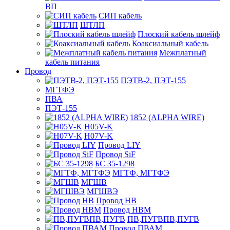
ВП
СИП кабель
ШТЛП
Плоский кабель шлейф
Коаксиальный кабель
Межплатный
кабель питания
Провод
ПЭТВ-2, ПЭТ-155
МГТФЭ
ПВА
ПЭТ-155
1852 (ALPHA WIRE)
H05V-K
H07V-K
Провод LIY
Провод SiF
БС 35-1298
МГТФ, МГТФЭ
МГШВ
МГШВЭ
Провод НВ
Провод НВМ
ПВ,ПУГВПВ,ПУГВ
Провод ПВАМ