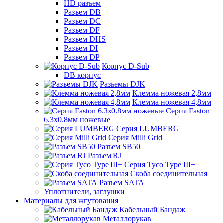
HD разъем
Разъем DB
Разъем DC
Разъем DF
Разъем DHS
Разъем DI
Разъем DP
Корпус D-Sub
DB корпус
Разъемы DJK
Клемма ножевая 2,8мм
Клемма ножевая 4,8мм
Серия Faston
6.3х0.8мм ножевые
Серия LUMBERG
Серия Milli Grid
Разъем SB50
Разъем RJ
Серия Tyco Type III+
Скоба соединительная
Разъем SATA
Уплотнители, заглушки
Материалы для жгутования
Кабельный Бандаж
Металлорукав