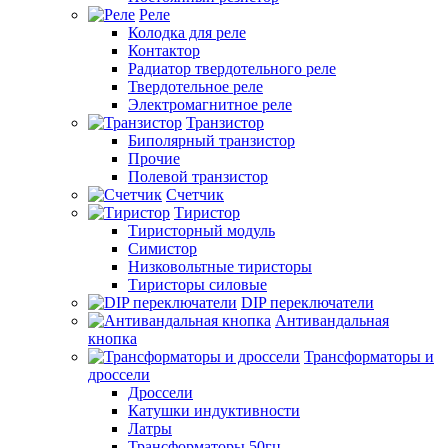
Реле
Колодка для реле
Контактор
Радиатор твердотельного реле
Твердотельное реле
Электромагнитное реле
Транзистор
Биполярный транзистор
Прочие
Полевой транзистор
Счетчик
Тиристор
Тиристорный модуль
Симистор
Низковольтные тиристоры
Тиристоры силовые
DIP переключатели
Антивандальная
кнопка
Трансформаторы и
дроссели
Дроссели
Катушки индуктивности
Латры
Трансформаторы 50гц