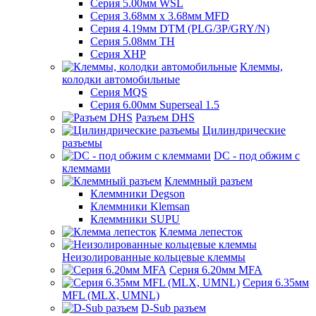
Серия 5.00мм WSL
Серия 3.68мм х 3.68мм MFD
Серия 4.19мм DTM (PLG/3P/GRY/N)
Серия 5.08мм TH
Серия XHP
Клеммы,
колодки автомобильные
Серия MQS
Серия 6.00мм Superseal 1.5
Разъем DHS
Цилиндрические
разъемы
DC - под обжим с
клеммами
Клеммный разъем
Клеммники Degson
Клеммники Klemsan
Клеммники SUPU
Клемма лепесток
Неизолированные кольцевые клеммы
Серия 6.20мм MFA
Серия 6.35мм
MFL (MLX, UMNL)
D-Sub разъем