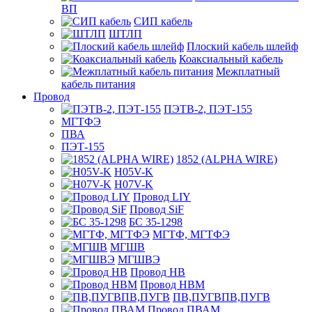
ВП
СИП кабель
ШТЛП
Плоский кабель шлейф
Коаксиальный кабель
Межплатный
кабель питания
Провод
ПЭТВ-2, ПЭТ-155
МГТФЭ
ПВА
ПЭТ-155
1852 (ALPHA WIRE)
H05V-K
H07V-K
Провод LIY
Провод SiF
БС 35-1298
МГТФ, МГТФЭ
МГШВ
МГШВЭ
Провод НВ
Провод НВМ
ПВ,ПУГВПВ,ПУГВ
Провод ПВАМ