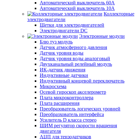
Автоматический выключатель 60А
Автоматический выключатель 10А
Коллекторные
электродвигатели
Щетки для электродвигателей
Электродвигатели DC
Электронные модули
Блю туз модуль
Датчик атмосферного давления
Датчик уровня воды
Датчик уровня воды аналоговый
Двухканальный релейный модуль
ИК-датчик движения
Индуктивные датчики
Индуктивный концевой переключатель
Микросхема
Осевой гироскоп акселерометр
Плата микроконтроллера
Плата расширения
Преобразователь логических уровней
Преобразхователь интерфейса
Усилитель D класса стерео
ШИМ регулятор скорости вращения
двигателя
АЦП для тензодатчиков