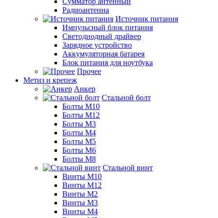
Сумматор антенный
Радиоантенна
Источник питания
Импульсный блок питания
Светодиодный драйвер
Зарядное устройство
Аккумуляторная батарея
Блок питания для ноутбука
Прочее
Метиз и крепеж
Анкер
Стальной болт
Болты М10
Болты М12
Болты М3
Болты М4
Болты М5
Болты М6
Болты М8
Стальной винт
Винты М10
Винты М12
Винты М2
Винты М3
Винты М4