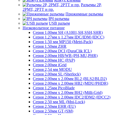
Кожух клеммы
Разъемы 2Р,
2РМТ, 2РТТ и пр.
Прижимные разъемы
ВЧ разъемы
USB разъем
Низковольтное питание
Серия 1.00мм SH (A1001,SH,SSH,SHR)
Серия 1.27мм x 1.27мм IDC/IDM (IDCC)
Серия 1.50 мм MP150 (Metri-Pack)
Серия 1.50мм ZHR
Серия 2.00мм DCI (DuraClik ICL)
Серия 2.00мм HB/WB (PH,MU,PHR)
Серия 2.00мм HC (PAP)
Серия 2.00мм iGrid
Серия 2,54 мм MODU
Серия 2.00мм SL (Sherlock)
Серия 2.00мм x 2.00мм BL2 (BLS2/BLD2)
Серия 2.00мм x 2.00мм HB2 (MDU/PHDR)
Серия 1.25мм PicoBlade
Серия 2.00мм х 2.00мм BH2 (Milli-Grid)
Серия 2.00мм х 2.00мм IDC2/IDM2 (IDCC2)
Серия 2.50 мм ML (Mni-Lock)
Серия 2.50мм EHR (EU)
Серия 2.50мм GT (SM)