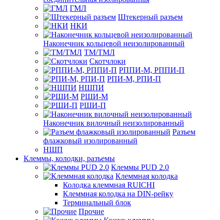
ГМЛ
Штекерный разъем
НКИ
Наконечник кольцевой неизолированный
ТМ/ТМЛ
Скотчлоки
РППИ-М, РППИ-П
РПИ-М, РПИ-П
НШПИ
РШИ-М
РШИ-П
Наконечник вилочный неизолированный
Разъем
флажковый изолированный
НШП
Клеммы, колодки, разъемы
Клеммы PUD 2.0
Клеммная колодка
Колодка клеммная RUICHI
Клеммная колодка на DIN-рейку
Терминальный блок
Прочие