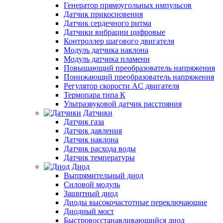
Генератор прямоугольных импульсов
Датчик прикосновения
Датчик сердечного ритма
Датчики вибрации цифровые
Контроллер шагового двигателя
Модуль датчика наклона
Модуль датчика пламени
Повышающий преобразователь напряжения
Понижающий преобразователь напряжения
Регулятор скорости AC двигателя
Термопара типа К
Ультразвуковой датчик расстояния
Датчики
Датчик газа
Датчик давления
Датчик наклона
Датчик расхода воды
Датчик температуры
Диод
Выпрямительный диод
Силовой модуль
Защитный диод
Диоды высокочастотные переключающие
Диодный мост
Быстровосстанавливающийся диод