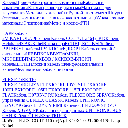
Кабель
Провод
Электронные компоненты
Кабельные
наконечники
Клеммы, колодки, разъемы
Материалы для
жгутования
Материалы для пайки
Ручной инструмент
Шнуры
(сетевые, компьютерные, высокочастотные и тд)
Упаковочные
материалы
Электроника
Метиз и крепеж
РТИ
-
LAPP кабель
2M KABLO
LAPP кабель
Кабель CCC (UL 2464)
TKD
Кабель
Helukabel
XBK-Kabel
Витая пара
КСПВГ, КСПВЭГ
Кабель
ВВГ
МКУП кабель
ПВС
КПСнг
КДВЭВГ
Кабель силовой /
сигнальный
ШВВП
КСКВВ
КГтп
МКШ,
МКЭШ
ШВПМ
КСКВЭВ / КСКВЭВ-ВП
СИП
кабель
ШТЛП
Плоский кабель шлейф
Коаксиальный
кабель
Межплатный кабель питания
-
FLEXICORE 110
FLEXICORE LiYY
FLEXICORE LiYCY
FLEXICORE
100
FLEXICORE 105
FLEXICORE 115
FLEXICORE
FLAT
Кабель H07RN-F RU
Кабель FLEXICORE SERVO
Кабель
управления ÖLFLEX CLASSIC
Кабель UNITRONIC
Li2YCY
Кабель Li-2Y-CY-PIMF
Кабель ÖLFLEX® SERVO
Кабель X05VV-F
Кабель передачи данных UNITRONIC BUS
CAN
Кабель ÖLFLEX® TRUCK
-
Кабель FLEXICORE 110 нг(А)-LS 10X1,0 3120001178 Lapp
Kabel