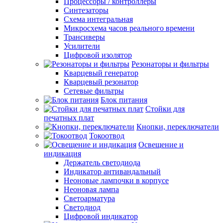
Процессоры / контроллеры
Синтезаторы
Схема интегральная
Микросхема часов реального времени
Трансиверы
Усилители
Цифровой изолятор
Резонаторы и фильтры
Кварцевый генератор
Кварцевый резонатор
Сетевые фильтры
Блок питания
Стойки для
печатных плат
Кнопки, переключатели
Токоотвод
Освещение и
индикация
Держатель светодиода
Индикатор антивандальный
Неоновые лампочки в корпусе
Неоновая лампа
Светоарматура
Светодиод
Цифровой индикатор