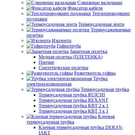
Сдвижные вкладыши
Фиксатор кабеля
Теплопроводящие
подложки
Термоусадочная лента
Термоусаживаемые
оплетки
Изолента
Гофротруба
Защитная оплетка
Медная оплетка (ПЛЕТЕНКА)
Прочие
Синтетические оплетки
Разветвитель гофры
Трубка
электроизоляционная
Термоусадочная трубка
Термоусадочная трубка RUICHI
Термоусадочная трубка REXANT
Термоусадочная трубка КВТ 2 к 1
Термоусадочная трубка КВТ 3 к 1
Клеевая
термоусадочная трубка
Клеевая термоусадочная трубка DERAY-
IAKT