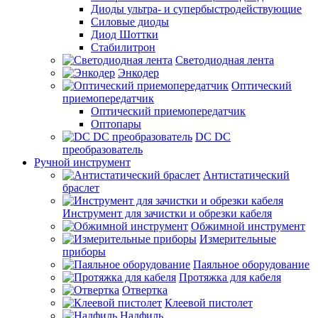
Диоды ультра- и супербыстродействующие
Силовые диоды
Диод Шоттки
Стабилитрон
Светодиодная лента
Энкодер
Оптический
приемопередатчик
Оптический приемопередатчик
Оптопары
DC DC
преобразователь
Ручной инструмент
Антистатический
браслет
Инструмент для зачистки и обрезки кабеля
Обжимной инструмент
Измерительные
приборы
Паяльное оборудование
Протяжка для кабеля
Отвертка
Клеевой пистолет
Надфиль