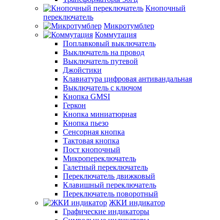
Кнопочный
переключатель
Микротумблер
Коммутация
Поплавковый выключатель
Выключатель на провод
Выключатель путевой
Джойстики
Клавиатура цифровая антивандальная
Выключатель с ключом
Кнопка GMSI
Геркон
Кнопка миниатюрная
Кнопка пьезо
Сенсорная кнопка
Тактовая кнопка
Пост кнопочный
Микропереключатель
Галетный переключатель
Переключатель движковый
Клавишный переключатель
Переключатель поворотный
ЖКИ индикатор
Графические индикаторы