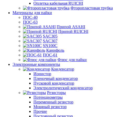
Оплетка кабельная RUICHI
Фторопластовая трубка
Материалы для пайки
ПОС-40
ПОС-63
Припой ASAHI
Припой RUICHI
SAC305
SAC307
SN100C
Канифоль
ПОС-61
Флюс для пайки
Электронные компоненты
Конденсатор
Ионистор
Пленочный конденсатор
Пусковой конденсатор
Электролитический конденсатор
Резисторы
Потенциометры
Переменный резистор
Мощный резистор
Прочие
Постоянный резистор