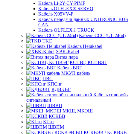
Кабель Li-2Y-CY-PIMF
Кабель ÖLFLEX® SERVO
Кабель X05VV-F
Кабель передачи данных UNITRONIC BUS
CAN
Кабель ÖLFLEX® TRUCK
Кабель CCC (UL 2464)
TKD
Кабель Helukabel
XBK-Kabel
Витая пара
КСПВГ, КСПВЭГ
Кабель ВВГ
МКУП кабель
ПВС
КПСнг
КДВЭВГ
Кабель силовой /
сигнальный
ШВВП
МКШ, МКЭШ
КСКВВ
КГтп
ШВПМ
КСКВЭВ / КСКВЭВ-