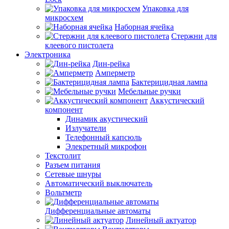
Упаковка для
микросхем
Наборная ячейка
Стержни для
клеевого пистолета
Электроника
Дин-рейка
Амперметр
Бактерицидная лампа
Мебельные ручки
Аккустический
компонент
Динамик акустический
Излучатели
Телефонный капсюль
Элекретный микрофон
Текстолит
Разъем питания
Сетевые шнуры
Автоматический выключатель
Вольтметр
Дифференциальные автоматы
Линейный актуатор