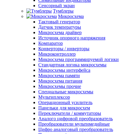
Символьные индикаторы
Сенсорный экран
Тумблеры
Микросхема
Тактовый генератор
Датчик температуры
Микросхема драйвер
Источник опорного напряжения
Компаратор
Конверторы / инверторы
Микроконтроллер
Микросхема программируемой логики
Стандартная логика микросхемы
Микросхемы интерфейса
Микросхема памяти
Микросхема питания
Микросхемы прочие
Специальные микросхемы
Мультиплексор
Операционный усилитель
Панельки для микросхем
Переключатели / коммутаторы
Аналого цифровой преобразователь
Преобразователи мультимедийные
Цифро аналоговый преобразователь