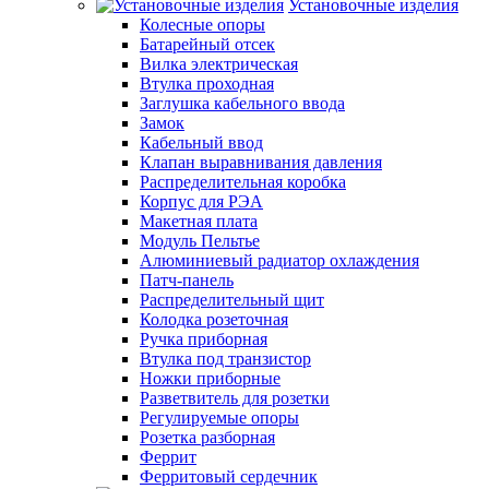
Установочные изделия
Колесные опоры
Батарейный отсек
Вилка электрическая
Втулка проходная
Заглушка кабельного ввода
Замок
Кабельный ввод
Клапан выравнивания давления
Распределительная коробка
Корпус для РЭА
Макетная плата
Модуль Пельтье
Алюминиевый радиатор охлаждения
Патч-панель
Распределительный щит
Колодка розеточная
Ручка приборная
Втулка под транзистор
Ножки приборные
Разветвитель для розетки
Регулируемые опоры
Розетка разборная
Феррит
Ферритовый сердечник