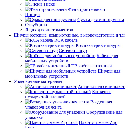
Тиски
Фен строительный
Пинцет
Сумка для инструмента
Струбцина
Ящик для инструментов
Шнуры (сетевые, компьютерные, высокочастотные и тд)
RCA кабель
Компьютерные шнуры
Сетевой шнур
Кабель для
мобильных устройств
ТВ кабель антенный
Шнуры для
мобильных устройств
Упаковочные материалы
Антистатический пакет
Конверт с
пузырчатой пленкой
Воздушная
упаковочная лента
Оборудование для
упаковки
Пакет с замком Zip-
Lock