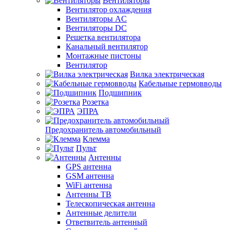
Вентиляторы
Вентилятор охлаждения
Вентиляторы AC
Вентиляторы DC
Решетка вентилятора
Канальный вентилятор
Монтажные пистоны
Вентилятор
Вилка электрическая
Кабельные гермовводы
Подшипник
Розетка
ЭПРА
Предохранитель автомобильный
Клемма
Пульт
Антенны
GPS антенна
GSM антенна
WiFi антенна
Антенны ТВ
Телескопическая антенна
Антенные делители
Ответвитель антенный