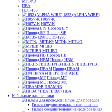
МГТФЭ
ПВА
ПЭТ-155
1852 (ALPHA WIRE)
H05V-K
H07V-K
Провод LIY
Провод SiF
БС 35-1298
МГТФ, МГТФЭ
МГШВ
МГШВЭ
Провод НВ
Провод НВМ
ПВ,ПУГВПВ,ПУГВ
Провод ПВАМ
ПуГПнг(A)-HF
Провод МГ
Провод МС
ПВАМЭВ
ПГВА / ПВА
Кабельные наконечники
Гильзы для проводов
Гильза соединительная изолированная
Гильза соединительная неизолированная