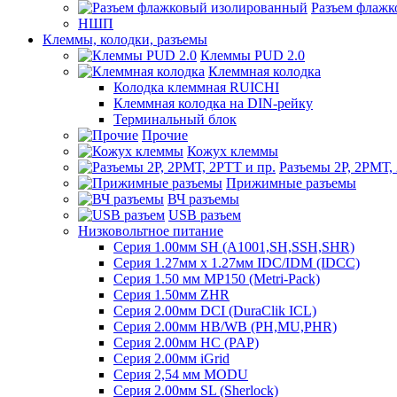
Разъем флаж
НШП
Клеммы, колодки, разъемы
Клеммы PUD 2.0
Клеммная колодка
Колодка клеммная RUICHI
Клеммная колодка на DIN-рейку
Терминальный блок
Прочие
Кожух клеммы
Разъемы 2Р, 2РМТ,
Прижимные разъемы
ВЧ разъемы
USB разъем
Низковольтное питание
Серия 1.00мм SH (A1001,SH,SSH,SHR)
Серия 1.27мм x 1.27мм IDC/IDM (IDCC)
Серия 1.50 мм MP150 (Metri-Pack)
Серия 1.50мм ZHR
Серия 2.00мм DCI (DuraClik ICL)
Серия 2.00мм HB/WB (PH,MU,PHR)
Серия 2.00мм HC (PAP)
Серия 2.00мм iGrid
Серия 2,54 мм MODU
Серия 2.00мм SL (Sherlock)