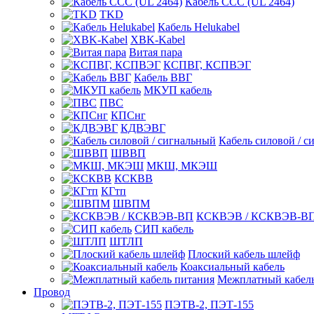
Кабель CCC (UL 2464)
TKD
Кабель Helukabel
XBK-Kabel
Витая пара
КСПВГ, КСПВЭГ
Кабель ВВГ
МКУП кабель
ПВС
КПСнг
КДВЭВГ
Кабель силовой / с
ШВВП
МКШ, МКЭШ
КСКВВ
КГтп
ШВПМ
КСКВЭВ / КСКВЭВ-В
СИП кабель
ШТЛП
Плоский кабель шлейф
Коаксиальный кабель
Межплатный кабель
Провод
ПЭТВ-2, ПЭТ-155