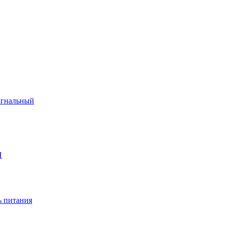
игнальный
П
 питания