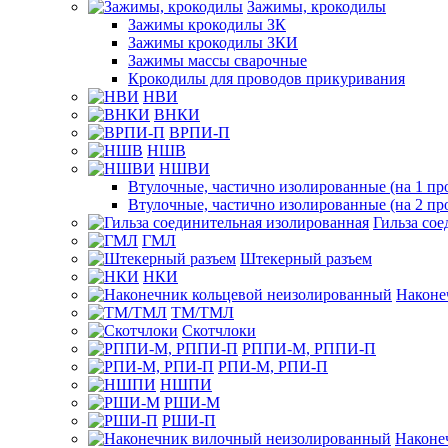
Зажимы, крокодилы
Зажимы крокодилы ЗК
Зажимы крокодилы ЗКИ
Зажимы массы сварочные
Крокодилы для проводов прикуривания
НВИ
ВНКИ
ВРПИ-П
НШВ
НШВИ
Втулочные, частично изолированные (на 1 пр
Втулочные, частично изолированные (на 2 пр
Гильза со
ГМЛ
Штекерный разъем
НКИ
Наконе
ТМ/ТМЛ
Скотчлоки
РППИ-М, РППИ-П
РПИ-М, РПИ-П
НШПИ
РШИ-М
РШИ-П
Наконе