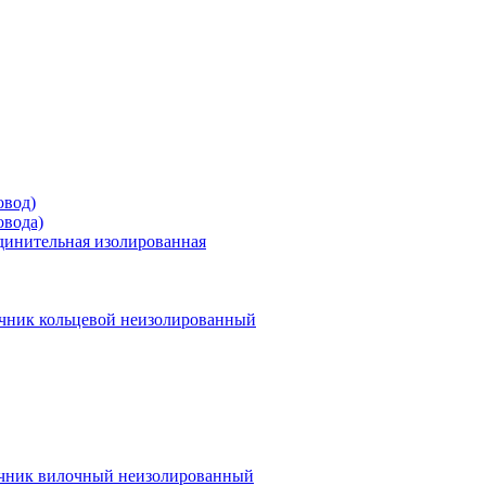
овод)
овода)
единительная изолированная
чник кольцевой неизолированный
чник вилочный неизолированный